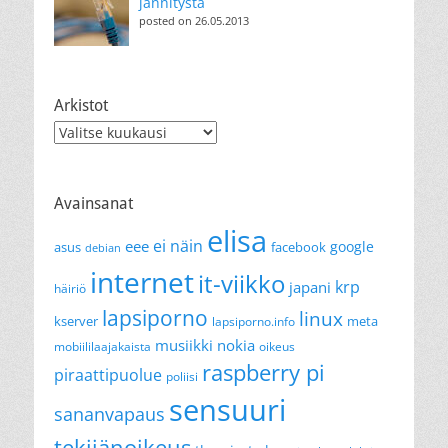
jännitystä
posted on 26.05.2013
Arkistot
Arkistot
Avainsanat
elisa
ei näin
eee
google
asus
facebook
debian
internet
it-viikko
krp
japani
häiriö
lapsiporno
linux
kserver
meta
lapsiporno.info
musiikki
nokia
mobiililaajakaista
oikeus
raspberry pi
piraattipuolue
poliisi
sensuuri
sananvapaus
tekijänoikeus