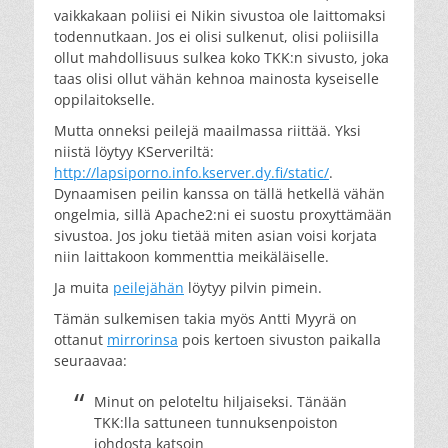
vaikkakaan poliisi ei Nikin sivustoa ole laittomaksi
todennutkaan. Jos ei olisi sulkenut, olisi poliisilla
ollut mahdollisuus sulkea koko TKK:n sivusto, joka
taas olisi ollut vähän kehnoa mainosta kyseiselle
oppilaitokselle.
Mutta onneksi peilejä maailmassa riittää. Yksi
niistä löytyy KServeriltä:
http://lapsiporno.info.kserver.dy.fi/static/
.
Dynaamisen peilin kanssa on tällä hetkellä vähän
ongelmia, sillä Apache2:ni ei suostu proxyttämään
sivustoa. Jos joku tietää miten asian voisi korjata
niin laittakoon kommenttia meikäläiselle.
Ja muita
peilejähän
löytyy pilvin pimein.
Tämän sulkemisen takia myös Antti Myyrä on
ottanut
mirrorinsa
pois kertoen sivuston paikalla
seuraavaa:
Minut on peloteltu hiljaiseksi. Tänään
TKK:lla sattuneen tunnuksenpoiston
johdosta katsoin