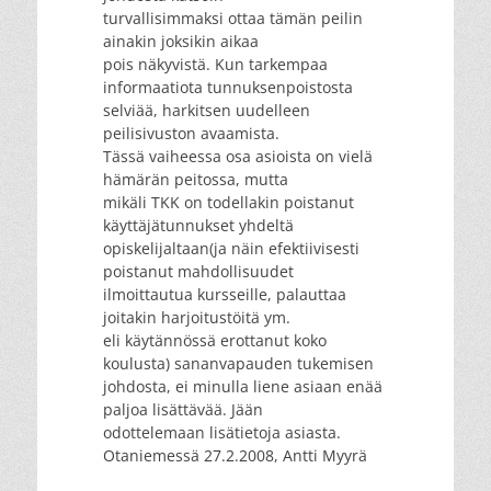
turvallisimmaksi ottaa tämän peilin
ainakin joksikin aikaa
pois näkyvistä. Kun tarkempaa
informaatiota tunnuksenpoistosta
selviää, harkitsen uudelleen
peilisivuston avaamista.
Tässä vaiheessa osa asioista on vielä
hämärän peitossa, mutta
mikäli TKK on todellakin poistanut
käyttäjätunnukset yhdeltä
opiskelijaltaan(ja näin efektiivisesti
poistanut mahdollisuudet
ilmoittautua kursseille, palauttaa
joitakin harjoitustöitä ym.
eli käytännössä erottanut koko
koulusta) sananvapauden tukemisen
johdosta, ei minulla liene asiaan enää
paljoa lisättävää. Jään
odottelemaan lisätietoja asiasta.
Otaniemessä 27.2.2008, Antti Myyrä