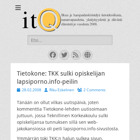
itQ
Itkua ja hammastenkiristelyä jo vuodesta 2008.
Search
for:
Facebook
Twitter
Feed
Website
Tietokone: TKK sulki opiskelijan
lapsiporno.info-peilin
Posted
Author
28.02.2008
Riku Eskelinen
2 Comments
on
Tänään on ollut vilkas uutispäivä, joten
kommenttia Tietokone-lehden uutisoimaan
juttuun, jossa Teknillinen Korkeakoulu sulki
opiskelijansa tunnuksen sillä sen web-
jakokansiossa oli peili lapsiporno.info-sivustosta.
Ymmärrän toki TKK:n halun sulkea sivun,