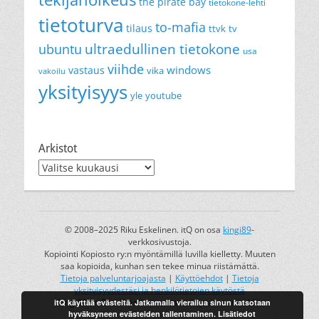
the pirate bay
tietokone-lehti
tietoturva
to-mafia
tilaus
ttvk
tv
ultraedullinen tietokone
ubuntu
usa
viihde
windows
vastaus
vika
vakoilu
yksityisyys
yle
youtube
Arkistot
Arkistot
© 2008–2025 Riku Eskelinen. itQ on osa
kingi89
-
verkkosivustoja.
Kopiointi Kopiosto ry:n myöntämillä luvilla kielletty. Muuten
saa kopioida, kunhan sen tekee minua riistämättä.
Tietoja palveluntarjoajasta
|
Käyttöehdot
|
Tietoja
yksityisyydestäsi ja henkilötietojen käytöstä
itQ käyttää evästeitä. Jatkamalla vierailua sinun katsotaan
kingi89 on Riku Eskelisen rekisteröity tavaramerkki.
hyväksyneen evästeiden tallentaminen.
Lisätiedot