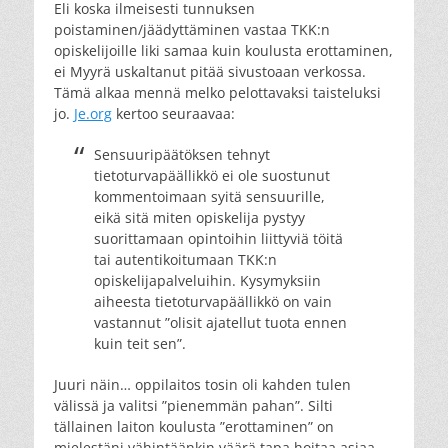
Eli koska ilmeisesti tunnuksen
poistaminen/jäädyttäminen vastaa TKK:n
opiskelijoille liki samaa kuin koulusta erottaminen,
ei Myyrä uskaltanut pitää sivustoaan verkossa.
Tämä alkaa mennä melko pelottavaksi taisteluksi
jo.
Je.org
kertoo seuraavaa:
Sensuuripäätöksen tehnyt
tietoturvapäällikkö ei ole suostunut
kommentoimaan syitä sensuurille,
eikä sitä miten opiskelija pystyy
suorittamaan opintoihin liittyviä töitä
tai autentikoitumaan TKK:n
opiskelijapalveluihin. Kysymyksiin
aiheesta tietoturvapäällikkö on vain
vastannut ”olisit ajatellut tuota ennen
kuin teit sen”.
Juuri näin… oppilaitos tosin oli kahden tulen
välissä ja valitsi ”pienemmän pahan”. Silti
tällainen laiton koulusta ”erottaminen” on
mielestäni vähintäänkin väärä tapa hoitaa asiaa.