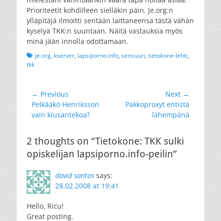
Prioriteetit kohdilleen sielläkin päin. Je.org:n
ylläpitäjä ilmoitti sentään laittaneensa tästä vähän
kyselyä TKK:n suuntaan. Näitä vastauksia myös
minä jään innolla odottamaan.
Tags
je.org
,
kserver
,
lapsiporno.info
,
sensuuri
,
tietokone-lehti
,
tkk
Artikkelien
← Previous
Next →
Previous
Next
Pelkääkö Henriksson
Pakkoproxyt entistä
selaus
post:
post:
vain kiusantekoa?
lähempänä
2 thoughts on “Tietokone: TKK sulki
opiskelijan lapsiporno.info-peilin”
david santos
says:
28.02.2008 at 19:41
Hello, Ricu!
Great posting.