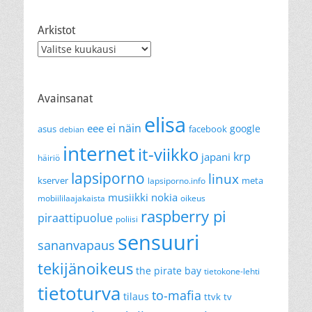
Arkistot
Arkistot
Avainsanat
elisa
ei näin
eee
google
asus
facebook
debian
internet
it-viikko
krp
japani
häiriö
lapsiporno
linux
kserver
meta
lapsiporno.info
musiikki
nokia
mobiililaajakaista
oikeus
raspberry pi
piraattipuolue
poliisi
sensuuri
sananvapaus
tekijänoikeus
the pirate bay
tietokone-lehti
tietoturva
to-mafia
tilaus
ttvk
tv