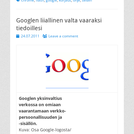
chrome
,
flash
,
google
,
korjaus
,
ohje
,
selain
Googlen liiallinen valta vaaraksi
tiedoillesi
Posted
24.07.2011
Leave a comment
on
Googlen yksinvaltius
verkossa on omiaan
vaarantamaan verkko-
persoonallisuuden ja
-sisällön.
Kuva: Osa Google-logosta/