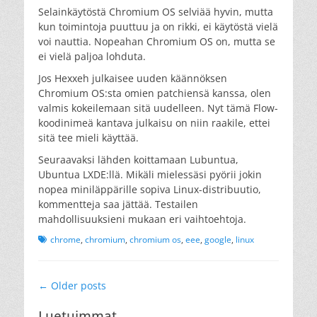
Selainkäytöstä Chromium OS selviää hyvin, mutta
kun toimintoja puuttuu ja on rikki, ei käytöstä vielä
voi nauttia. Nopeahan Chromium OS on, mutta se
ei vielä paljoa lohduta.
Jos Hexxeh julkaisee uuden käännöksen
Chromium OS:sta omien patchiensä kanssa, olen
valmis kokeilemaan sitä uudelleen. Nyt tämä Flow-
koodinimeä kantava julkaisu on niin raakile, ettei
sitä tee mieli käyttää.
Seuraavaksi lähden koittamaan Lubuntua,
Ubuntua LXDE:llä. Mikäli mielessäsi pyörii jokin
nopea miniläppärille sopiva Linux-distribuutio,
kommentteja saa jättää. Testailen
mahdollisuuksieni mukaan eri vaihtoehtoja.
Tags
chrome
,
chromium
,
chromium os
,
eee
,
google
,
linux
Post
←
Older posts
navigation
Luetuimmat