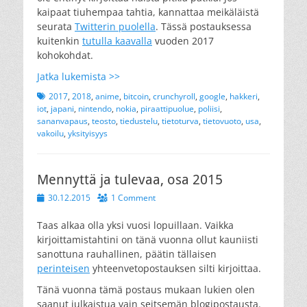
kaipaat tiuhempaa tahtia, kannattaa meikäläistä
seurata
Twitterin puolella
. Tässä postauksessa
kuitenkin
tutulla kaavalla
vuoden 2017
kohokohdat.
Jatka lukemista >>
Tags
2017
,
2018
,
anime
,
bitcoin
,
crunchyroll
,
google
,
hakkeri
,
iot
,
japani
,
nintendo
,
nokia
,
piraattipuolue
,
poliisi
,
sananvapaus
,
teosto
,
tiedustelu
,
tietoturva
,
tietovuoto
,
usa
,
vakoilu
,
yksityisyys
Mennyttä ja tulevaa, osa 2015
Posted
30.12.2015
1 Comment
on
Taas alkaa olla yksi vuosi lopuillaan. Vaikka
kirjoittamistahtini on tänä vuonna ollut kauniisti
sanottuna rauhallinen, päätin tällaisen
perinteisen
yhteenvetopostauksen silti kirjoittaa.
Tänä vuonna tämä postaus mukaan lukien olen
saanut julkaistua vain seitsemän blogipostausta.