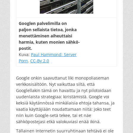
Googlen palvelimilla on
paljon sellaista tietoa, jonka
menettäminen aiheuttaisi
harmia, kuten monien sähkö-
postit.
Kuva:
Paul Hammond: Server
Porn
.
CC-By 2.0
Google onkin saavuttanut liki monopoliaseman
verkkosisältöön. Nyt vaikuttaa siltä, että
Googlellakin tämä on havaittu ja nyt pilotoidaan
uudenlaista strategiaa: kiristämistä. Google voi
keksiä käytännössä minkälaisia ehtoja tahansa, ja
vaatia käyttäjiään noudattamaan niitä: joko teet
niin kuin Google-setä tekee, tai et näe
sähköpostejasi etkä valokuviasi enää ikinä.
Tällainen Internetin suurruhtinaan tehtävä ei ole