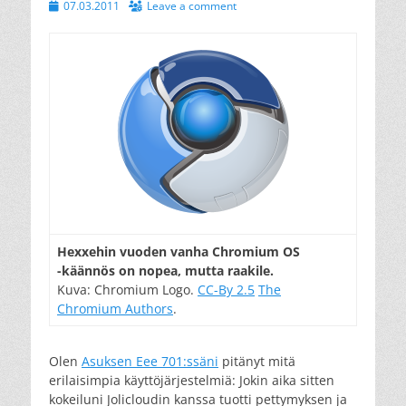
Posted
07.03.2011
Leave a comment
on
Hexxehin vuoden vanha Chromium OS
-käännös on nopea, mutta raakile.
Kuva: Chromium Logo.
CC-By 2.5
The
Chromium Authors
.
Olen
Asuksen Eee 701:ssäni
pitänyt mitä
erilaisimpia käyttöjärjestelmiä: Jokin aika sitten
kokeiluni Jolicloudin kanssa tuotti pettymyksen ja