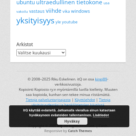
ultraedullinen tietokone
ubuntu
usa
viihde
windows
vastaus
vika
vakoilu
yksityisyys
yle
youtube
Arkistot
Arkistot
© 2008–2025 Riku Eskelinen. itQ on osa
kingi89
-
verkkosivustoja.
Kopiointi Kopiosto ry:n myöntämillä luvilla kielletty. Muuten
saa kopioida, kunhan sen tekee minua riistämättä.
Tietoja palveluntarjoajasta
|
Käyttöehdot
|
Tietoja
yksityisyydestäsi ja henkilötietojen käytöstä
itQ käyttää evästeitä. Jatkamalla vierailua sinun katsotaan
kingi89 on Riku Eskelisen rekisteröity tavaramerkki.
hyväksyneen evästeiden tallentaminen.
Lisätiedot
Hyväksy
Copyright © 2026
itQ
. All Rights Reserved. | Catch
Responsive by
Catch Themes