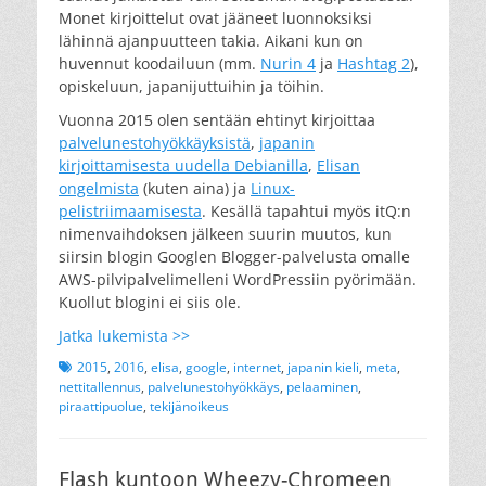
Monet kirjoittelut ovat jääneet luonnoksiksi
lähinnä ajanpuutteen takia. Aikani kun on
huvennut koodailuun (mm.
Nurin 4
ja
Hashtag 2
),
opiskeluun, japanijuttuihin ja töihin.
Vuonna 2015 olen sentään ehtinyt kirjoittaa
palvelunestohyökkäyksistä
,
japanin
kirjoittamisesta uudella Debianilla
,
Elisan
ongelmista
(kuten aina) ja
Linux-
pelistriimaamisesta
. Kesällä tapahtui myös itQ:n
nimenvaihdoksen jälkeen suurin muutos, kun
siirsin blogin Googlen Blogger-palvelusta omalle
AWS-pilvipalvelimelleni WordPressiin pyörimään.
Kuollut blogini ei siis ole.
Jatka lukemista >>
Tags
2015
,
2016
,
elisa
,
google
,
internet
,
japanin kieli
,
meta
,
nettitallennus
,
palvelunestohyökkäys
,
pelaaminen
,
piraattipuolue
,
tekijänoikeus
Flash kuntoon Wheezy-Chromeen