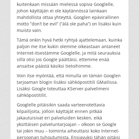
kuitenkaan missään mielessä sopiva Googlelle,
johon käyttäjän ei ole käytännössä lainkaan
mahdollista ottaa yhteyttä. Googlen epävirallinen
motto ”don’t be evil” (”älä ole paha”) on lisäksi kuin
muisto vain.
Tämä onkin hyvä hetki ryhtyä ajattelemaan, kuinka
paljon me itse kukin olemme oikeastaan antaneet
Internet-itsestämme Googlelle, ja mitä seurauksia
sillä olisi jos Google päättäisi, ettemme enää
ansaitse päästä käsiksi tietoihimme.
Voin itse myöntää, että minulla on tämän Googlen
tarjoaman blogin lisäksi sähköpostitili GMailissa.
Lisäksi Google toteuttaa KServer-palvelimeni
sähköpostitilit.
Googlelle pitäisikin saada varteenotettavia
kilpailijoita, jolloin käyttäjät ennen pitkää
jakautuisivat eri palveluiden kesken, eikä
yksittäisen palveluntarjoajan – olkoon se Google
tai jokin muu – toiminta aiheuttaisi koko Internet-
persoonan tuhoutumista. Ensiavuksi tähän pitäisi