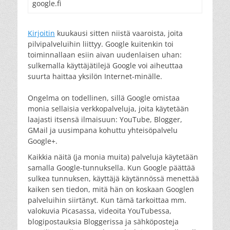
google.fi
Kirjoitin
kuukausi sitten niistä vaaroista, joita
pilvipalveluihin liittyy. Google kuitenkin toi
toiminnallaan esiin aivan uudenlaisen uhan:
sulkemalla käyttäjätilejä Google voi aiheuttaa
suurta haittaa yksilön Internet-minälle.
Ongelma on todellinen, sillä Google omistaa
monia sellaisia verkkopalveluja, joita käytetään
laajasti itsensä ilmaisuun: YouTube, Blogger,
GMail ja uusimpana kohuttu yhteisöpalvelu
Google+.
Kaikkia näitä (ja monia muita) palveluja käytetään
samalla Google-tunnuksella. Kun Google päättää
sulkea tunnuksen, käyttäjä käytännössä menettää
kaiken sen tiedon, mitä hän on koskaan Googlen
palveluihin siirtänyt. Kun tämä tarkoittaa mm.
valokuvia Picasassa, videoita YouTubessa,
blogipostauksia Bloggerissa ja sähköposteja