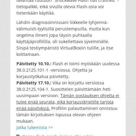
lävähtää ruutuun ”Shockwave Flash has crashed” -
tietopalkki, eikä sivulla olevia Flash-osia voi
tietenkään käyttää.
Lähdin diagnosoinnissani liikkeelle tyhjennä-
välimuisti-tyylisillä perustempuilla, mutta kun
ongelma ilmeni jopa täysin puhtaalla
käyttäjäprofiililla, oli sukellettava syvemmälle.
Siispä testiympäristö VirtualBoxiin tulille, ja itse
koittamaan.
Päivitetty 10.10.:
Flash ei toimi myöskään uudessa
38.0.2125.101-1 -versiossa. Ohjetta ja
korjaustyökalua päivitetty.
Päivitetty 17.10.:
Vika on korjattu versiossa
38.0.2125.104-1. Suosittelen päivittämään heti
uusimpaan versioon.
Tämän postauksen ohjetta ei
tulee enää seurata, eikä korjausskriptille tarjota
enää päivityksiä.
Profiilin palauttaminen onnistuu
tämän kirjoituksen lopussa olevan ohjeen
mukaan.
Jatka lukemista >>
Tags