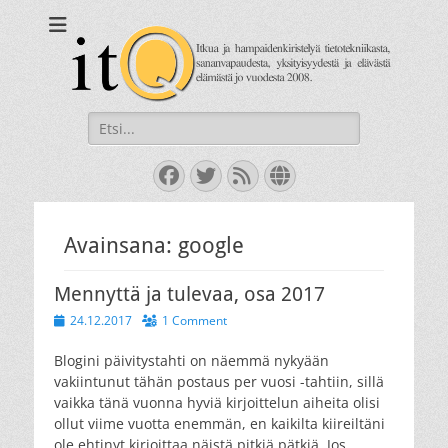
itQ
Itkua ja hammastenkiristelyä jo vuodesta 2008.
Search
for:
Facebook
Twitter
Feed
Website
Avainsana:
google
Mennyttä ja tulevaa, osa 2017
Posted
24.12.2017
1 Comment
on
Blogini päivitystahti on näemmä nykyään
vakiintunut tähän postaus per vuosi -tahtiin, sillä
vaikka tänä vuonna hyviä kirjoittelun aiheita olisi
ollut viime vuotta enemmän, en kaikilta kiireiltäni
ole ehtinyt kirjoittaa näistä pitkiä pätkiä. Jos