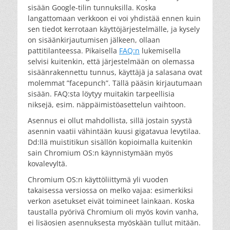
sisään Google-tilin tunnuksilla. Koska
langattomaan verkkoon ei voi yhdistää ennen kuin
sen tiedot kerrotaan käyttöjärjestelmälle, ja kysely
on sisäänkirjautumisen jälkeen, ollaan
pattitilanteessa. Pikaisella
FAQ:n
lukemisella
selvisi kuitenkin, että järjestelmään on olemassa
sisäänrakennettu tunnus, käyttäjä ja salasana ovat
molemmat ”facepunch”. Tällä pääsin kirjautumaan
sisään. FAQ:sta löytyy muitakin tarpeellisia
niksejä, esim. näppäimistöasettelun vaihtoon.
Asennus ei ollut mahdollista, sillä jostain syystä
asennin vaatii vähintään kuusi gigatavua levytilaa.
Dd:llä muistitikun sisällön kopioimalla kuitenkin
sain Chromium OS:n käynnistymään myös
kovalevyltä.
Chromium OS:n käyttöliittymä yli vuoden
takaisessa versiossa on melko vajaa: esimerkiksi
verkon asetukset eivät toimineet lainkaan. Koska
taustalla pyörivä Chromium oli myös kovin vanha,
ei lisäosien asennuksesta myöskään tullut mitään.