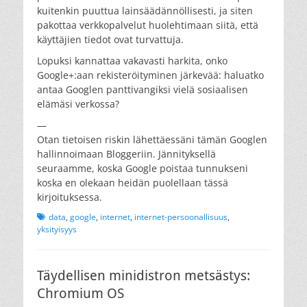
kuitenkin puuttua lainsäädännöllisesti, ja siten
pakottaa verkkopalvelut huolehtimaan siitä, että
käyttäjien tiedot ovat turvattuja.
Lopuksi kannattaa vakavasti harkita, onko
Google+:aan rekisteröityminen järkevää: haluatko
antaa Googlen panttivangiksi vielä sosiaalisen
elämäsi verkossa?
—
Otan tietoisen riskin lähettäessäni tämän Googlen
hallinnoimaan Bloggeriin. Jännityksellä
seuraamme, koska Google poistaa tunnukseni
koska en olekaan heidän puolellaan tässä
kirjoituksessa.
Tags
data
,
google
,
internet
,
internet-persoonallisuus
,
yksityisyys
Täydellisen minidistron metsästys:
Chromium OS