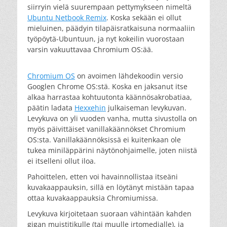
siirryin vielä suurempaan pettymykseen nimeltä
Ubuntu Netbook Remix
. Koska sekään ei ollut
mieluinen, päädyin tilapäisratkaisuna normaaliin
työpöytä-Ubuntuun, ja nyt kokeilin vuorostaan
varsin vakuuttavaa Chromium OS:ää.
Chromium OS
on avoimen lähdekoodin versio
Googlen Chrome OS:stä. Koska en jaksanut itse
alkaa harrastaa kohtuutonta käännösakrobatiaa,
päätin ladata
Hexxehin
julkaiseman levykuvan.
Levykuva on yli vuoden vanha, mutta sivustolla on
myös päivittäiset vanillakäännökset Chromium
OS:sta. Vanillakäännöksissä ei kuitenkaan ole
tukea miniläppärini näytönohjaimelle, joten niistä
ei itselleni ollut iloa.
Pahoittelen, etten voi havainnollistaa itseäni
kuvakaappauksin, sillä en löytänyt mistään tapaa
ottaa kuvakaappauksia Chromiumissa.
Levykuva kirjoitetaan suoraan vähintään kahden
gigan muistitikulle (tai muulle irtomedialle), ja