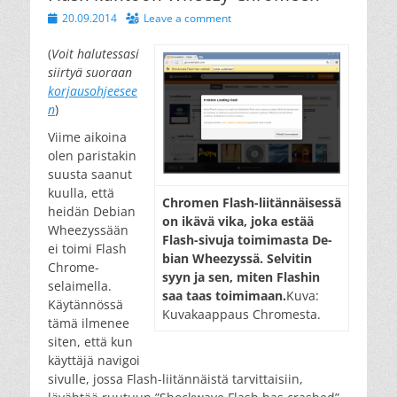
Posted
20.09.2014
Leave a comment
on
(
Voit halutessasi
siirtyä suoraan
korjausohjeesee
n
)
Viime aikoina
olen paristakin
suusta saanut
kuulla, että
Chro­men Flash-lii­tän­näi­ses­sä
heidän Debian
on ikä­vä vi­ka, jo­ka es­tää
Wheezyssään
Flash-si­vu­ja toi­mi­mas­ta De­
ei toimi Flash
bian Whee­zys­sä. Sel­vi­tin
Chrome-
syyn ja sen, mi­ten Flashin
selaimella.
saa taas toi­mi­maan.
Kuva:
Käytännössä
Kuvakaappaus Chromesta.
tämä ilmenee
siten, että kun
käyttäjä navigoi
sivulle, jossa Flash-liitännäistä tarvittaisiin,