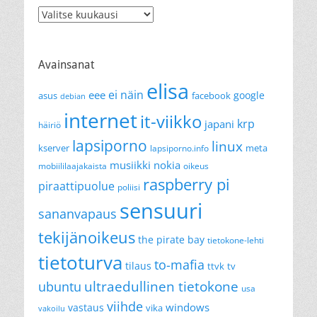
Arkistot
Avainsanat
elisa
ei näin
eee
google
asus
facebook
debian
internet
it-viikko
krp
japani
häiriö
lapsiporno
linux
kserver
meta
lapsiporno.info
musiikki
nokia
mobiililaajakaista
oikeus
raspberry pi
piraattipuolue
poliisi
sensuuri
sananvapaus
tekijänoikeus
the pirate bay
tietokone-lehti
tietoturva
to-mafia
tilaus
ttvk
tv
ultraedullinen tietokone
ubuntu
usa
viihde
windows
vastaus
vika
vakoilu