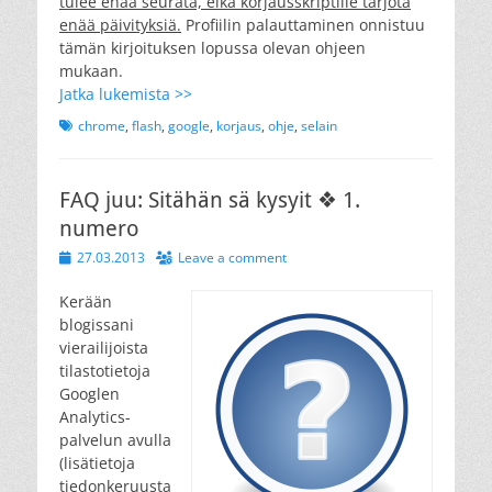
tulee enää seurata, eikä korjausskriptille tarjota
enää päivityksiä.
Profiilin palauttaminen onnistuu
tämän kirjoituksen lopussa olevan ohjeen
mukaan.
Jatka lukemista >>
Tags
chrome
,
flash
,
google
,
korjaus
,
ohje
,
selain
FAQ juu: Sitähän sä kysyit ❖ 1.
numero
Posted
27.03.2013
Leave a comment
on
Kerään
blogissani
vierailijoista
tilastotietoja
Googlen
Analytics-
palvelun avulla
(lisätietoja
tiedonkeruusta