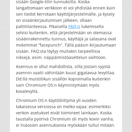
sisään Google-tilin tunnuksilla. Koska
langattomaan verkkoon ei voi yhdistää ennen kuin
sen tiedot kerrotaan käyttöjärjestelmälle, ja kysely
on sisäänkirjautumisen jälkeen, ollaan
pattitilanteessa. Pikaisella
FAQ:n
lukemisella
selvisi kuitenkin, että järjestelmään on olemassa
sisäänrakennettu tunnus, käyttäjä ja salasana ovat
molemmat ”facepunch”. Tällä pääsin kirjautumaan
sisään. FAQ:sta löytyy muitakin tarpeellisia
niksejä, esim. näppäimistöasettelun vaihtoon.
Asennus ei ollut mahdollista, sillä jostain syystä
asennin vaatii vähintään kuusi gigatavua levytilaa.
Dd:llä muistitikun sisällön kopioimalla kuitenkin
sain Chromium OS:n käynnistymään myös
kovalevyltä.
Chromium OS:n käyttöliittymä yli vuoden
takaisessa versiossa on melko vajaa: esimerkiksi
verkon asetukset eivät toimineet lainkaan. Koska
taustalla pyörivä Chromium oli myös kovin vanha,
ei lisäosien asennuksesta myöskään tullut mitään.