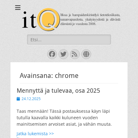
itQ
Itkua ja hammastenkiristelyä jo vuodesta 2008.
Search
for:
Facebook
Twitter
Feed
Website
Avainsana:
chrome
Mennyttä ja tulevaa, osa 2025
Posted
24.12.2025
on
Taas mennään! Tässä postauksessa käyn läpi
tutulla kaavalla kaikki kuluneen vuoden
mainitsemisen arvoiset asiat, ja vähän muuta.
Jatka lukemista >>