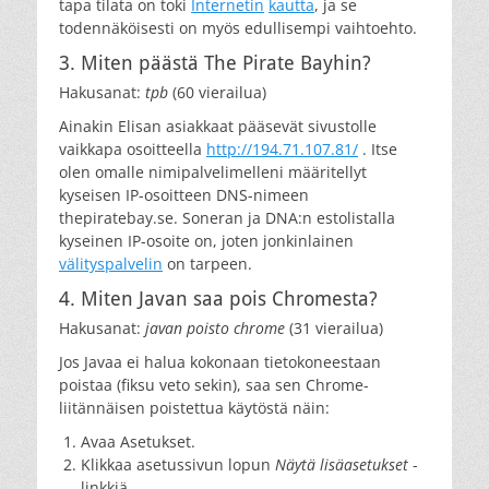
tapa tilata on toki
Internetin
kautta
, ja se
todennäköisesti on myös edullisempi vaihtoehto.
3. Miten päästä The Pirate Bayhin?
Hakusanat:
tpb
(60 vierailua)
Ainakin Elisan asiakkaat pääsevät sivustolle
vaikkapa osoitteella
http://194.71.107.81/
. Itse
olen omalle nimipalvelimelleni määritellyt
kyseisen IP-osoitteen DNS-nimeen
thepiratebay.se. Soneran ja DNA:n estolistalla
kyseinen IP-osoite on, joten jonkinlainen
välityspalvelin
on tarpeen.
4. Miten Javan saa pois Chromesta?
Hakusanat:
javan poisto chrome
(31 vierailua)
Jos Javaa ei halua kokonaan tietokoneestaan
poistaa (fiksu veto sekin), saa sen Chrome-
liitännäisen poistettua käytöstä näin:
Avaa Asetukset.
Klikkaa asetussivun lopun
Näytä lisäasetukset
-
linkkiä.