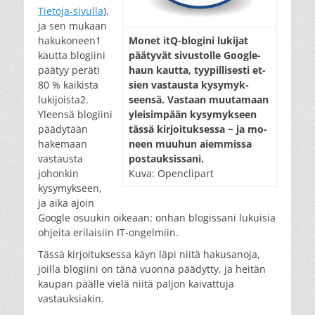
Tietoja-sivulla
),
ja sen mukaan
hakukoneen1
Mo­net itQ-blo­gi­ni lu­ki­jat
kautta blogiini
pää­ty­vät si­vus­tol­le Goog­le-
päätyy peräti
haun kaut­ta, tyy­pil­li­ses­ti et­
80 % kaikista
sien vas­taus­ta ky­sy­myk­
lukijoista2.
seen­sä. Vas­taan muu­ta­maan
Yleensä blogiini
ylei­sim­pään ky­sy­myk­seen
päädytään
täs­sä kir­joi­tuk­ses­sa − ja mo­
hakemaan
neen muu­hun aiem­mis­sa
vastausta
pos­tauk­sis­sa­ni.
johonkin
Kuva: Openclipart
kysymykseen,
ja aika ajoin
Google osuukin oikeaan: onhan blogissani lukuisia
ohjeita erilaisiin IT-ongelmiin.
Tässä kirjoituksessa käyn läpi niitä hakusanoja,
joilla blogiini on tänä vuonna päädytty, ja heitän
kaupan päälle vielä niitä paljon kaivattuja
vastauksiakin.