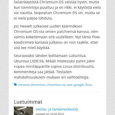
Selainkäytöstä Chromium OS selviää hyvin, mutta
kun toimintoja puuttuu ja on rikki, ei käytöstä vielä
voi nauttia. Nopeahan Chromium OS on, mutta se
ei vielä paljoa lohduta.
Jos Hexxeh julkaisee uuden käännöksen
Chromium OS:sta omien patchiensä kanssa, olen
valmis kokeilemaan sitä uudelleen. Nyt tämä Flow-
koodinimeä kantava julkaisu on niin raakile, ettei
sitä tee mieli käyttää.
Seuraavaksi lähden koittamaan Lubuntua,
Ubuntua LXDE:llä. Mikäli mielessäsi pyörii jokin
nopea miniläppärille sopiva Linux-distribuutio,
kommentteja saa jättää. Testailen
mahdollisuuksieni mukaan eri vaihtoehtoja.
Tags
chrome
,
chromium
,
chromium os
,
eee
,
google
,
linux
Luetuimmat
Heitto- ja tarkemerkeistä
posted on 16.02.2012