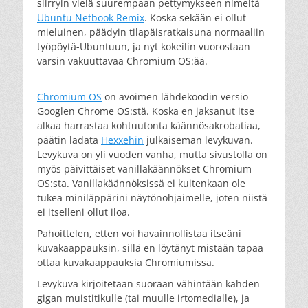
siirryin vielä suurempaan pettymykseen nimeltä
Ubuntu Netbook Remix
. Koska sekään ei ollut
mieluinen, päädyin tilapäisratkaisuna normaaliin
työpöytä-Ubuntuun, ja nyt kokeilin vuorostaan
varsin vakuuttavaa Chromium OS:ää.
Chromium OS
on avoimen lähdekoodin versio
Googlen Chrome OS:stä. Koska en jaksanut itse
alkaa harrastaa kohtuutonta käännösakrobatiaa,
päätin ladata
Hexxehin
julkaiseman levykuvan.
Levykuva on yli vuoden vanha, mutta sivustolla on
myös päivittäiset vanillakäännökset Chromium
OS:sta. Vanillakäännöksissä ei kuitenkaan ole
tukea miniläppärini näytönohjaimelle, joten niistä
ei itselleni ollut iloa.
Pahoittelen, etten voi havainnollistaa itseäni
kuvakaappauksin, sillä en löytänyt mistään tapaa
ottaa kuvakaappauksia Chromiumissa.
Levykuva kirjoitetaan suoraan vähintään kahden
gigan muistitikulle (tai muulle irtomedialle), ja