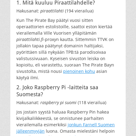
1. Mitä kuuluu Piraattilahdelle?
Hakusanat:
piraattilahti
(194 vierailua)
Kun The Pirate Bay päätyi vuosi sitten
operaattorien estolistoille, saattoi eston kiertää
vierailemalla Ville Vuorisen ylläpitämän
piraattilahti.fi
-proxyn kautta. Sittemmin TTVK on
jollakin tapaa päätynyt domainin haltijaksi,
pyörittäen sillä nykyään TPB:tä parodisoivaa
valistussivuaan. Kyseisen sivuston leiska on
kopioitu, eli varastettu, suoraan The Pirate Bayn
sivustolta, mistä nousi
pienoinen kohu
asian
käytyä ilmi.
2. Joko Raspberry Pi -laitteita saa
Suomesta?
Hakusanat:
raspberry pi suomi
(118 vierailua)
Jos jostain syystä haluaa Raspberry Pin hakea
kivijalkaliikkeestä, se onnistunee parhaiten
vierailemalla esimerkiksi
jonkun Farnell Suomen
jälleenmyyjän
luona. Omasta mielestäni helpoin