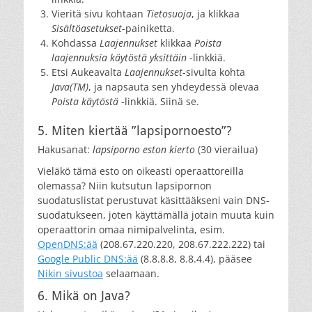
Vieritä sivu kohtaan
Tietosuoja
, ja klikkaa
Sisältöasetukset
-painiketta.
Kohdassa
Laajennukset
klikkaa
Poista
laajennuksia käytöstä yksittäin
-linkkiä.
Etsi Aukeavalta
Laajennukset
-sivulta kohta
Java(TM)
, ja napsauta sen yhdeydessä olevaa
Poista käytöstä
-linkkiä. Siinä se.
5. Miten kiertää ”lapsipornoesto”?
Hakusanat:
lapsiporno eston kierto
(30 vierailua)
Vieläkö tämä esto on oikeasti operaattoreilla
olemassa? Niin kutsutun lapsipornon
suodatuslistat perustuvat käsittääkseni vain DNS-
suodatukseen, joten käyttämällä jotain muuta kuin
operaattorin omaa nimipalvelinta, esim.
OpenDNS:ää
(208.67.220.220, 208.67.222.222) tai
Google Public DNS:ää
(8.8.8.8, 8.8.4.4), pääsee
Nikin sivustoa
selaamaan.
6. Mikä on Java?