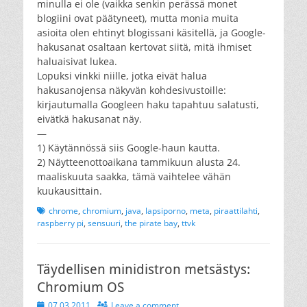
minulla ei ole (vaikka senkin perässä monet
blogiini ovat päätyneet), mutta monia muita
asioita olen ehtinyt blogissani käsitellä, ja Google-
hakusanat osaltaan kertovat siitä, mitä ihmiset
haluaisivat lukea.
Lopuksi vinkki niille, jotka eivät halua
hakusanojensa näkyvän kohdesivustoille:
kirjautumalla Googleen haku tapahtuu salatusti,
eivätkä hakusanat näy.
—
1) Käytännössä siis Google-haun kautta.
2) Näytteenottoaikana tammikuun alusta 24.
maaliskuuta saakka, tämä vaihtelee vähän
kuukausittain.
Tags
chrome
,
chromium
,
java
,
lapsiporno
,
meta
,
piraattilahti
,
raspberry pi
,
sensuuri
,
the pirate bay
,
ttvk
Täydellisen minidistron metsästys:
Chromium OS
Posted
07.03.2011
Leave a comment