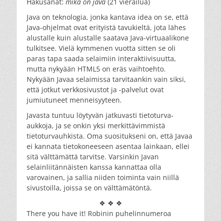
Hakusanat:
mikä on java
(21 vierailua)
Java on teknologia, jonka kantava idea on se, että
Java-ohjelmat ovat erityistä tavukieltä, jota lähes
alustalle kuin alustalle saatava Java-virtuaalikone
tulkitsee. Vielä kymmenen vuotta sitten se oli
paras tapa saada selaimiin interaktiivisuutta,
mutta nykyään HTML5 on eräs vaihtoehto.
Nykyään Javaa selaimissa tarvitaankin vain siksi,
että jotkut verkkosivustot ja -palvelut ovat
jumiutuneet menneisyyteen.
Javasta tuntuu löytyvän jatkuvasti tietoturva-
aukkoja, ja se onkin yksi merkittävimmistä
tietoturvauhkista. Oma suositukseni on, että Javaa
ei kannata tietokoneeseen asentaa lainkaan, ellei
sitä välttämättä tarvitse. Varsinkin Javan
selainliitännäisten kanssa kannattaa olla
varovainen, ja sallia niiden toiminta vain niillä
sivustoilla, joissa se on välttämätöntä.
❖ ❖ ❖
There you have it! Robinin puhelinnumeroa