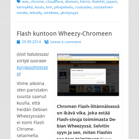
Tags
aws
,
chrome
,
cloudflare
,
domain
,
häiriö
,
iltalehti
,
japani
,
kännykkä
,
koulu
,
lvm
,
pilvipalvelu
,
ruutuaika
,
sosiaalinen
media
,
tekoäly
,
windows
,
yksityisyys
Flash kuntoon Wheezy-Chromeen
Posted
20.09.2014
Leave a comment
on
(
Voit halutessasi
siirtyä suoraan
korjausohjeesee
n
)
Viime aikoina
olen paristakin
suusta saanut
kuulla, että
Chro­men Flash-lii­tän­näi­ses­sä
heidän Debian
on ikä­vä vi­ka, jo­ka es­tää
Wheezyssään
Flash-si­vu­ja toi­mi­mas­ta De­
ei toimi Flash
bian Whee­zys­sä. Sel­vi­tin
Chrome-
syyn ja sen, mi­ten Flashin
selaimella.
saa taas toi­mi­maan.
Kuva: