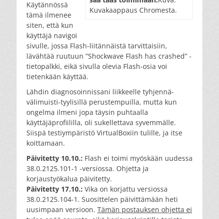
Käytännössä
Kuvakaappaus Chromesta.
tämä ilmenee
siten, että kun
käyttäjä navigoi
sivulle, jossa Flash-liitännäistä tarvittaisiin,
lävähtää ruutuun ”Shockwave Flash has crashed” -
tietopalkki, eikä sivulla olevia Flash-osia voi
tietenkään käyttää.
Lähdin diagnosoinnissani liikkeelle tyhjennä-
välimuisti-tyylisillä perustempuilla, mutta kun
ongelma ilmeni jopa täysin puhtaalla
käyttäjäprofiililla, oli sukellettava syvemmälle.
Siispä testiympäristö VirtualBoxiin tulille, ja itse
koittamaan.
Päivitetty 10.10.:
Flash ei toimi myöskään uudessa
38.0.2125.101-1 -versiossa. Ohjetta ja
korjaustyökalua päivitetty.
Päivitetty 17.10.:
Vika on korjattu versiossa
38.0.2125.104-1. Suosittelen päivittämään heti
uusimpaan versioon.
Tämän postauksen ohjetta ei