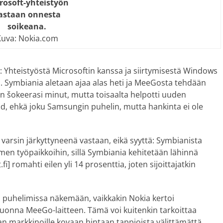
rosoft-yhteistyön
astaan onnesta
soikeana.
uva: Nokia.com
in: Yhteistyöstä Microsoftin kanssa ja siirtymisestä Windows
. Symbiania aletaan ajaa alas heti ja MeeGosta tehdään
 šokeerasi minut, mutta toisaalta helpotti uuden
d, ehkä joku Samsungin puhelin, mutta hankinta ei ole
varsin järkyttyneenä vastaan, eikä syyttä: Symbianista
men työpaikkoihin, sillä Symbiania kehitetään lähinnä
i] romahti eilen yli 14 prosenttia, joten sijoittajatkin
a puhelimissa näkemään, vaikkakin Nokia kertoi
vuonna MeeGo-laitteen. Tämä voi kuitenkin tarkoittaa
taan markkinoille kovaan hintaan tappioista välittämättä