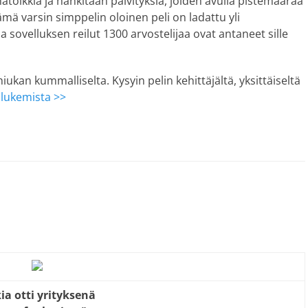
atölkkiä ja hankitaan päivityksiä, joiden avulla pistemäärää
ämä varsin simppelin oloinen peli on ladattu yli
ovelluksen reilut 1300 arvostelijaa ovat antaneet sille
kan kummalliselta. Kysyin pelin kehittäjältä, yksittäiseltä
 lukemista >>
ia otti yrityksenä