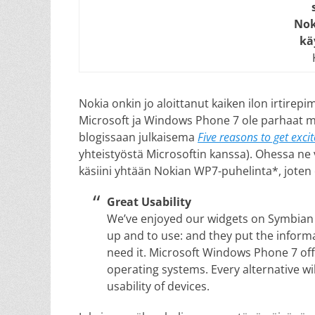
Nok
kä
Nokia onkin jo aloittanut kaiken ilon irtirepim
Microsoft ja Windows Phone 7 ole parhaat mah
blogissaan julkaisema
Five reasons to get exci
yhteistyöstä Microsoftin kanssa). Ohessa ne vi
käsiini yhtään Nokian WP7-puhelinta*, joten o
Great Usability
We’ve enjoyed our widgets on Symbian de
up and to use: and they put the inform
need it. Microsoft Windows Phone 7 off
operating systems. Every alternative will
usability of devices.