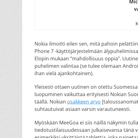
Mic
v
K
Nokia ilmoitti eilen sen, mitä pahoin pelätti
Phone 7 -käyttöjärjestelmään älypuhelimissa
Elopin mukaan ”mahdollisuus oppia”. Uutinen
puhelimen valintaa (se tulee olemaan Androi
ihan vielä ajankohtainen).
Yleisesti ottaen uutinen on otettu Suomessa 
luopuminen vaikuttaa erityisesti Nokian Suo
täällä. Nokian
osakkeen arvo
[taloussanomat.f
suhtautuivat asiaan varsin varautuneesti.
Myöskään MeeGoa ei siis näillä näkymin tull
tiedotustilaisuudessaan julkaisevansa tänä 
esimerkiksi yksittäistä tablettia, joka paine