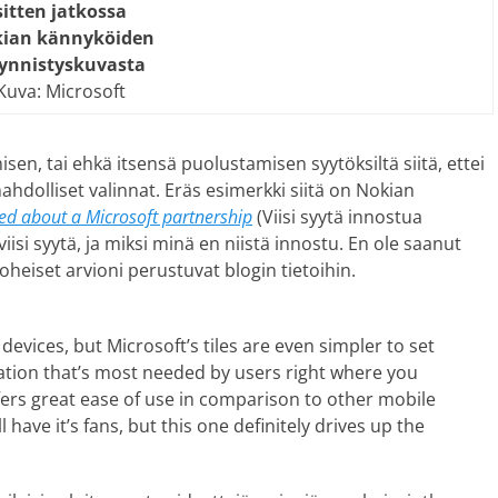
sitten jatkossa
ian kännyköiden
ynnistyskuvasta
Kuva: Microsoft
isen, tai ehkä itsensä puolustamisen syytöksiltä siitä, ettei
dolliset valinnat. Eräs esimerkki siitä on Nokian
ted about a Microsoft partnership
(Viisi syytä innostua
isi syytä, ja miksi minä en niistä innostu. En ole saanut
heiset arvioni perustuvat blogin tietoihin.
vices, but Microsoft’s tiles are even simpler to set
ation that’s most needed by users right where you
ers great ease of use in comparison to other mobile
 have it’s fans, but this one definitely drives up the