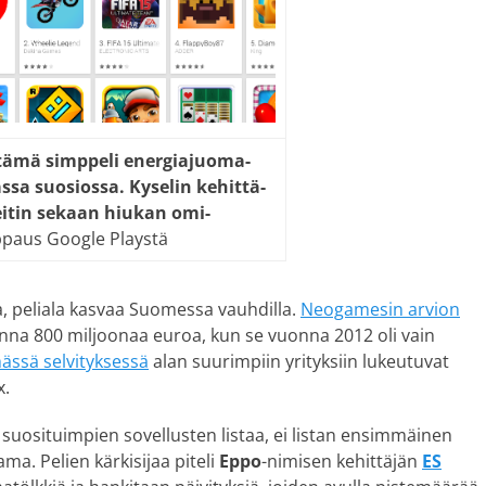
tä­mä simp­pe­li ener­gia­juo­ma­
as­sa suo­sios­sa. Ky­se­lin ke­hit­tä­
ei­tin se­kaan hiu­kan omi­
paus Google Playstä
aa, peliala kasvaa Suomessa vauhdilla.
Neogamesin arvion
onna 800 miljoonaa euroa, kun se vuonna 2012 oli vain
ässä selvityksessä
alan suurimpiin yrityksiin lukeutuvat
x.
yn suosituimpien sovellusten listaa, ei listan ensimmäinen
ma. Pelien kärkisijaa piteli
Eppo
-nimisen kehittäjän
ES