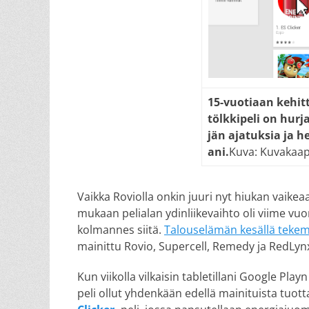
15-vuo­ti­aan ke­hit­
tölk­ki­pe­li on hur­j
jän aja­tuk­sia ja h
ani.
Kuva: Kuvakaap
Vaikka Roviolla onkin juuri nyt hiukan vaike
mukaan pelialan ydinliikevaihto oli viime vu
kolmannes siitä.
Talouselämän kesällä tekem
mainittu Rovio, Supercell, Remedy ja RedLyn
Kun viikolla vilkaisin tabletillani Google Pla
peli ollut yhdenkään edellä mainituista tuotta