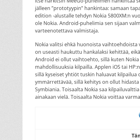
Itse harkitsin MeeGo-puhelimen hankintaa seu
jälleen ”prototyypin” hankintaa: samaan tapa
edition -alustalle tehdyn Nokia 5800XM:n vu
ole Nokia. Android-puhelimia sen sijaan va
varteenotettava valmistaja.
Nokia valitsi ehkä huonoista vaihtoehdoist
on useasti haukuttu hankalaksi kehittää, ei
Android ei ollut vaihtoehto, sillä kuten Nokia
mahdollisuuksia kilpailla. Applen iOS tai HP
sillä kyseiset yhtiöt tuskin haluavat kilpail
ymmärrettävää, sillä kehitys on ollut hidasta
Symbiania. Toisaalta Nokia saa kilpailuvalttia W
ainakaan vielä. Toisaalta Nokia voittaa varma
Täm