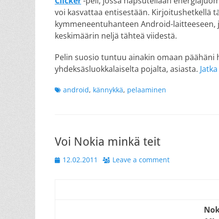
Clicker
-peli, jossa napsutellaan energiajuom
voi kasvattaa entisestään. Kirjoitushetkellä t
kymmeneentuhanteen Android-laitteeseen, ja s
keskimäärin neljä tähteä viidestä.
Pelin suosio tuntuu ainakin omaan päähäni hiu
yhdeksäsluokkalaiselta pojalta, asiasta.
Jatka
Tags
android
,
kännykkä
,
pelaaminen
Voi Nokia minkä teit
Posted
12.02.2011
Leave a comment
on
Nok