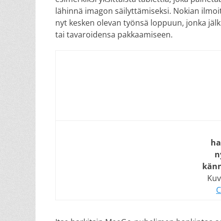
lähinnä imagon säilyttämiseksi. Nokian ilmoi
nyt kesken olevan työnsä loppuun, jonka jälk
tai tavaroidensa pakkaamiseen.
ha
n
känn
Kuv
C