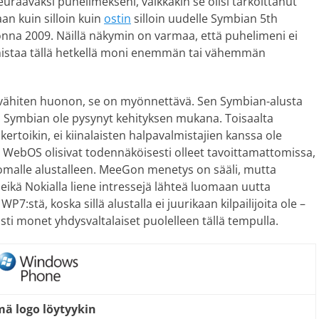
raavaksi puhelimekseni, vaikkakin se olisi tarkoittanut
an kuin silloin kuin
ostin
silloin uudelle Symbian 5th
onna 2009. Näillä näkymin on varmaa, että puhelimeni ei
lmistaa tällä hetkellä moni enemmän tai vähemmän
a vähiten huonon, se on myönnettävä. Sen Symbian-alusta
kä Symbian ole pysynyt kehityksen mukana. Toisaalta
 kertoikin, ei kiinalaisten halpavalmistajien kanssa ole
:n WebOS olisivat todennäköisesti olleet tavoittamattomissa,
ua omalle alustalleen. MeeGon menetys on sääli, mutta
 eikä Nokialla liene intressejä lähteä luomaan uutta
P7:stä, koska sillä alustalla ei juurikaan kilpailijoita ole –
sti monet yhdysvaltalaiset puolelleen tällä tempulla.
ä logo löytyykin