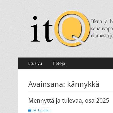
itQ
Itkua ja hammastenkiristelyä jo vuodesta 2008.
Primary
Skip
Etusivu
Tietoja
to
Menu
content
Avainsana:
kännykkä
Mennyttä ja tulevaa, osa 2025
Posted
24.12.2025