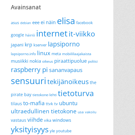
Avainsanat
elisa
ei näin
eee
asus
facebook
debian
internet
it-viikko
google
häiriö
lapsiporno
krp
japani
kserver
linux
meta
lapsiporno.info
mobiililaajakaista
piraattipuolue
musiikki
nokia
oikeus
poliisi
raspberry pi
sananvapaus
sensuuri
tekijänoikeus
the
tietoturva
pirate bay
tietokone-lehti
to-mafia
ubuntu
tilaus
ttvk
tv
ultraedullinen tietokone
usa
vakoilu
viihde
windows
vastaus
vika
yksityisyys
yle
youtube