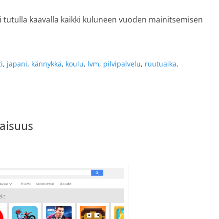
 tutulla kaavalla kaikki kuluneen vuoden mainitsemisen
ti
,
japani
,
kännykkä
,
koulu
,
lvm
,
pilvipalvelu
,
ruutuaika
,
vaisuus