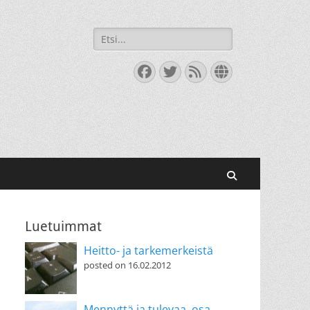
Search
for:
Facebook
Twitter
Feed
Website
Search
Luetuimmat
Heitto- ja tarkemerkeistä
posted on 16.02.2012
Mennyttä ja tulevaa, osa