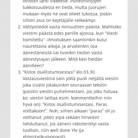
vihdoin lähti liikkeelle. Puhelinlinjojen
tukkoisuudesta en tiedä, mutta juorujen
mukaan myös ne ovat olleet tukossa, joskin
silloin asia on käyttäjälle selkeämpi.
Välitystiedot vasta minuuttien päästä. Mahtoiko
viestini päästä edes perille ajoissa, kun ”Viesti
toimitettu” -ilmoituksen saantiinkin kului
naurettavia aikoja, ja arvatenkin osa
äänestäneistä sai tuonkin tiedon vasta
äänestysajan jälkeen. Mitä kävi heidän
äänilleen?
”Kiitos osallistumisestasi” klo 03.30.
Vastausviestinä sain yöllä puoli neljältä viestin
joka sisälsi jotakuinkin seuraavan tekstin
(poistin viestin puhelimestani, jos joku haluaa
ko. viestin laittaa esim. kommentteihin niin
hyvä on): ”Kiitos osallistumisestasi. Paras
voittakoon!”. Noh, siihen aikaan ”paras” oli jo
voittanut, joten eipä sekään hirveästi
lohduttanut. Jos ääneni rekisteröityi vasta
tuolloin, niin well done Yle (ja
yhteistyökumppanit).