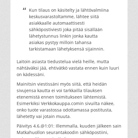
Kun tilaus on käsitelty ja lähtövalmiina
keskusvarastoltamme, lähtee siitä
asiakkaalle automaattisesti
sähköpostiviesti joka pitää sisällään
lähetystunnus linkin jonka kautta
asiakas pystyy milloin tahansa
tarkistamaan lähetyksensä sijainnin.
Laitoin asiasta tiedustelua vielä heille, mutta
nähtäväksi jää, ehtivätkö vastata ennen kuin luuri
on kädessäni.
Mainitsin viestissäni myös siitä, että heidän
sivujensa kautta ei voi tarkkailla tilauksen
etenemistä ennen toimitukseen lähtemistä.
Esimerkiksi Verkkokauppa.comin sivuilta näkee,
onko tuote varastossa odottamassa postitusta,
lähetetty vai jotain muuta.
Päivitys 4.6.@1:01: Illemmalla, kuuden jälkeen sain
Matkahuollon seurantakoodin sähköpostiini,