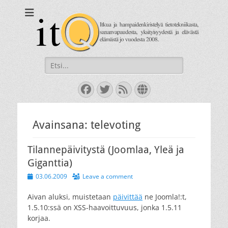
itQ
Itkua ja hammastenkiristelyä jo vuodesta 2008.
Search
for:
Facebook
Twitter
Feed
Website
Avainsana:
televoting
Tilannepäivitystä (Joomlaa, Yleä ja
Giganttia)
Posted
03.06.2009
Leave a comment
on
Aivan aluksi, muistetaan
päivittää
ne Joomla!:t,
1.5.10:ssä on XSS-haavoittuvuus, jonka 1.5.11
korjaa.