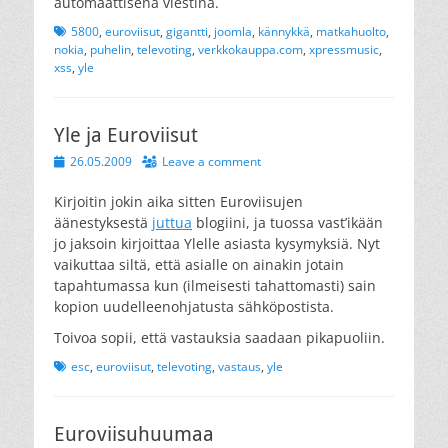
automaattisena viestinä.
Tags
5800
,
euroviisut
,
gigantti
,
joomla
,
kännykkä
,
matkahuolto
,
nokia
,
puhelin
,
televoting
,
verkkokauppa.com
,
xpressmusic
,
xss
,
yle
Yle ja Euroviisut
Posted
26.05.2009
Leave a comment
on
Kirjoitin jokin aika sitten Euroviisujen
äänestyksestä
juttua
blogiini, ja tuossa vast’ikään
jo jaksoin kirjoittaa Ylelle asiasta kysymyksiä. Nyt
vaikuttaa siltä, että asialle on ainakin jotain
tapahtumassa kun (ilmeisesti tahattomasti) sain
kopion uudelleenohjatusta sähköpostista.
Toivoa sopii, että vastauksia saadaan pikapuoliin.
Tags
esc
,
euroviisut
,
televoting
,
vastaus
,
yle
Euroviisuhuumaa