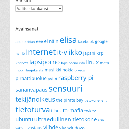
Arkistot
Arkistot
Avainsanat
elisa
ei näin
eee
google
asus
facebook
debian
internet
it-viikko
krp
japani
häiriö
lapsiporno
linux
kserver
meta
lapsiporno.info
musiikki
nokia
mobiililaajakaista
oikeus
raspberry pi
piraattipuolue
poliisi
sensuuri
sananvapaus
tekijänoikeus
the pirate bay
tietokone-lehti
tietoturva
to-mafia
tilaus
ttvk
tv
ultraedullinen tietokone
ubuntu
usa
viihde
windows
vastaus
vika
vakoilu