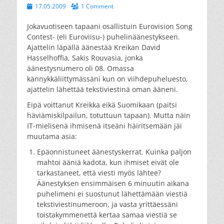
Posted
17.05.2009
1 Comment
on
Jokavuotiseen tapaani osallistuin Eurovision Song
Contest- (eli Euroviisu-) puhelinäänestykseen.
Ajattelin läpällä äänestää Kreikan David
Hasselhoffia, Sakis Rouvasia, jonka
äänestysnumero oli 08. Omassa
kännykkäliittymässäni kun on viihdepuheluesto,
ajattelin lähettää tekstiviestinä oman ääneni.
Eipä voittanut Kreikka eikä Suomikaan (paitsi
häviämiskilpailun, totuttuun tapaan). Mutta näin
IT-mielisenä ihmisenä itseäni häiritsemään jäi
muutama asia:
Epäonnistuneet äänestyskerrat. Kuinka paljon
mahtoi ääniä kadota, kun ihmiset eivät ole
tarkastaneet, että viesti myös lähtee?
Äänestyksen ensimmäisen 6 minuutin aikana
puhelimeni ei suostunut lähettämään viestiä
tekstiviestinumeroon, ja vasta yrittäessäni
toistakymmenettä kertaa samaa viestiä se