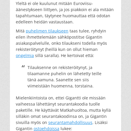
Yleltä ei ole kuulunut mitään Euroviisu-
äänestykseen liittyen, ja jos piakkoin ei ala mitään
tapahtumaan, täytynee huomauttaa että odotan
edelleen heidän vastaustaan.
Mitä
puhelimen tilaukseen
taas tulee, ryhdyin
eilen ihmettelemään sähköpostitse Gigantin
asiakaspalvelulle, onko tilaukseni todella myös
rekisteröitynyt (heillä kun on ollut hieman
ongelmia
sillä saralla). He kertoivat että:
Tilauksenne on rekisteröitynyt, ja
tilaamanne puhelin on lähetetty teille
tänä aamuna. Saanette sen siis
viimeistään huomenna, torstaina.
Mielenkiintoista on, ettei Gigantti ole missään
vaiheessa lähettänyt seurantakoodia tuolle
paketille. He käyttävät Matkahuoltoa, mutta kyllä
silläkin omat seurantakoodinsa on, ja Gigantin
sivuilla myös on
seurantamahdollisuus
. Lisäksi
Gigantin
ostoehdoissa
lukee: