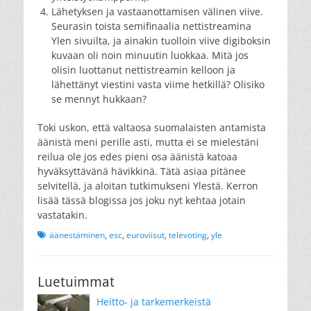
Lähetyksen ja vastaanottamisen välinen viive.
Seurasin toista semifinaalia nettistreamina
Ylen sivuilta, ja ainakin tuolloin viive digiboksin
kuvaan oli noin minuutin luokkaa. Mitä jos
olisin luottanut nettistreamin kelloon ja
lähettänyt viestini vasta viime hetkillä? Olisiko
se mennyt hukkaan?
Toki uskon, että valtaosa suomalaisten antamista
äänistä meni perille asti, mutta ei se mielestäni
reilua ole jos edes pieni osa äänistä katoaa
hyväksyttävänä hävikkinä. Tätä asiaa pitänee
selvitellä, ja aloitan tutkimukseni Ylestä. Kerron
lisää tässä blogissa jos joku nyt kehtaa jotain
vastatakin.
Tags
äänestäminen
,
esc
,
euroviisut
,
televoting
,
yle
Luetuimmat
Heitto- ja tarkemerkeistä