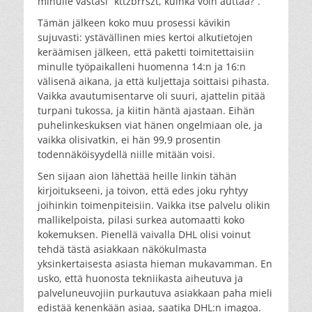
minulle vastasi ”kttzbrrszt, kuinka voin auttaa?”.
Tämän jälkeen koko muu prosessi kävikin
sujuvasti: ystävällinen mies kertoi alkutietojen
keräämisen jälkeen, että paketti toimitettaisiin
minulle työpaikalleni huomenna 14:n ja 16:n
välisenä aikana, ja että kuljettaja soittaisi pihasta.
Vaikka avautumisentarve oli suuri, ajattelin pitää
turpani tukossa, ja kiitin häntä ajastaan. Eihän
puhelinkeskuksen viat hänen ongelmiaan ole, ja
vaikka olisivatkin, ei hän 99,9 prosentin
todennäköisyydellä niille mitään voisi.
Sen sijaan aion lähettää heille linkin tähän
kirjoitukseeni, ja toivon, että edes joku ryhtyy
joihinkin toimenpiteisiin. Vaikka itse palvelu olikin
mallikelpoista, pilasi surkea automaatti koko
kokemuksen. Pienellä vaivalla DHL olisi voinut
tehdä tästä asiakkaan näkökulmasta
yksinkertaisesta asiasta hieman mukavamman. En
usko, että huonosta tekniikasta aiheutuva ja
palveluneuvojiin purkautuva asiakkaan paha mieli
edistää kenenkään asiaa, saatika DHL:n imagoa.