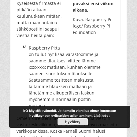
Kyseisestä firmasta ei
pu­vak­si en­si vii­kon
pitkään aikaan
ai­ka­na.
kuulunutkaan mitään,
Kuva: Raspberry Pi -
mutta maanantaina
logo/ Rasp­berry Pi
sähköpostiini saapui
Foun­da­tion
viestiä heiltä päin:
Raspberry PI:ta
on tullut nyt lisää varastoomme ja
saamme tilauksesi viitteellämme
xxxxxxxx matkaan, kunhan olemme
saaneet suorituksen tilaukselle.
Saatuamme tositteen maksusta,
laitamme tilauksen matkaan ja
lähetämme alkuperäisen laskun
myöhemmin normaalin postin
mukana.
itQ käyttää evästeitä. Jatkamalla vierailua sinun katsotaan
hyväksyneen evästeiden tallentaminen.
Lisätiedot
Omien kiireitteni takia ehdin reagoida viestiin
Hyväksy
vasta keskiviikkona, jolloin laitteen myös maksoin
verkkopankissa. Koska Farnell Suomi halusi