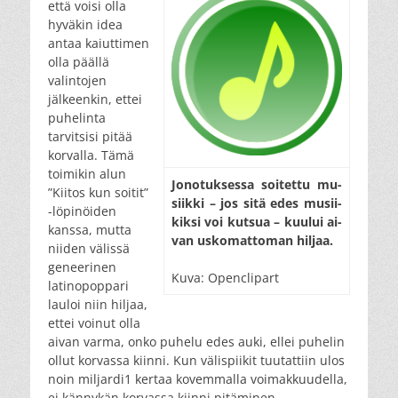
että voisi olla
hyväkin idea
antaa kaiuttimen
olla päällä
valintojen
jälkeenkin, ettei
puhelinta
tarvitsisi pitää
korvalla. Tämä
toimikin alun
Jono­tuk­ses­sa soi­tet­tu mu­
”Kiitos kun soitit”
siik­ki – jos si­tä edes mu­sii­
-löpinöiden
kik­si voi kut­sua – kuu­lui ai­
kanssa, mutta
van us­ko­mat­to­man hil­jaa.
niiden välissä
geneerinen
Kuva: Openclipart
latinopoppari
lauloi niin hiljaa,
ettei voinut olla
aivan varma, onko puhelu edes auki, ellei puhelin
ollut korvassa kiinni. Kun välispiikit tuutattiin ulos
noin miljardi1 kertaa kovemmalla voimakkuudella,
ei kännykän korvassa kiinni pitäminen