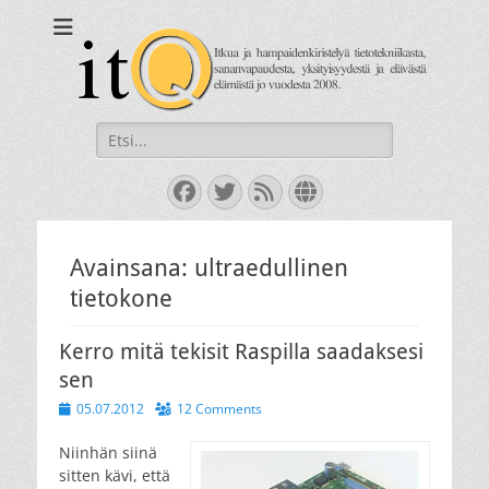
itQ
Itkua ja hammastenkiristelyä jo vuodesta 2008.
Search
for:
Facebook
Twitter
Feed
Website
Avainsana:
ultraedullinen
tietokone
Kerro mitä tekisit Raspilla saadaksesi
sen
Posted
05.07.2012
12 Comments
on
Niinhän siinä
sitten kävi, että