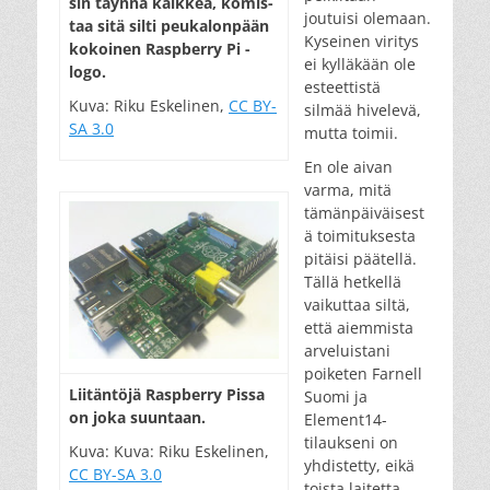
sin täyn­nä kaik­kea, ko­mis­
joutuisi olemaan.
taa si­tä sil­ti peu­ka­lon­pään
Kyseinen viritys
ko­koi­nen Rasp­berry Pi -
ei kylläkään ole
logo.
esteettistä
Kuva: Riku Eskelinen,
CC BY-
silmää hivelevä,
SA 3.0
mutta toimii.
En ole aivan
varma, mitä
tämänpäiväisest
ä toimituksesta
pitäisi päätellä.
Tällä hetkellä
vaikuttaa siltä,
että aiemmista
arveluistani
poiketen Farnell
Lii­tän­tö­jä Rasp­berry Pissa
Suomi ja
on jo­ka suun­taan.
Element14-
tilaukseni on
Kuva: Kuva: Riku Eskelinen,
yhdistetty, eikä
CC BY-SA 3.0
toista laitetta