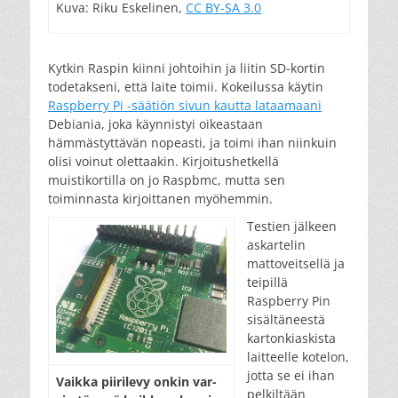
Kuva: Riku Eskelinen,
CC BY-SA 3.0
Kytkin Raspin kiinni johtoihin ja liitin SD-kortin
todetakseni, että laite toimii. Kokeilussa käytin
Raspberry Pi -säätiön sivun kautta lataamaani
Debiania, joka käynnistyi oikeastaan
hämmästyttävän nopeasti, ja toimi ihan niinkuin
olisi voinut olettaakin. Kirjoitushetkellä
muistikortilla on jo Raspbmc, mutta sen
toiminnasta kirjoittanen myöhemmin.
Testien jälkeen
askartelin
mattoveitsellä ja
teipillä
Raspberry Pin
sisältäneestä
kartonkiaskista
laitteelle kotelon,
jotta se ei ihan
Vaik­ka pii­ri­le­vy on­kin var­
pelkiltään