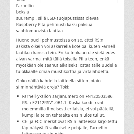
Farnellin
boksia
suurempi, sillä ESD-suojapussissa olevaa
Raspberry Pita pehmusti kaksi paksua
vaahtomuovista laattaa.
Huono puoli pehmusteissa on se, ettei RS:n
askista oikein voi askarrella koteloa, kuten Farnell-
laatikon kanssa tein. En kuitenkaan ole vielä edes
aivan varma, mitä tällä toisella Pilla teen, enkä
myöskään ole saanut aikaiseksi ostaa tälle uudelle
tulokkaalle omaa muistikorttia ja virtalähdettä.
Onko näillä kahdella laitteella sitten jotain
silminnähtäviä eroja? Toki:
Farnell-yksilön sarjanumero on FN120503586,
RS:n E2112RSV1.0B1.1. Koska koodit ovat
molemmilla ilmeisesti erilaisia, ei voi päätellä,
kumpi laite on tehtaalta ensin ulos tullut.
CE- ja FCC-merkit ovat RS:n laitteessa kirjoitettu
läpinäkyvällä valkoiselle pohjalle, Farnellin
laitteessa toisin päin.