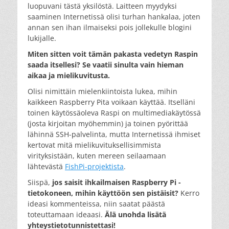
luopuvani tästä yksilöstä. Laitteen myydyksi
saaminen Internetissä olisi turhan hankalaa, joten
annan sen ihan ilmaiseksi pois jollekulle blogini
lukijalle.
Miten sitten voit tämän pakasta vedetyn Raspin
saada itsellesi? Se vaatii sinulta vain hieman
aikaa ja mielikuvitusta.
Olisi nimittäin mielenkiintoista lukea, mihin
kaikkeen Raspberry Pita voikaan käyttää. Itselläni
toinen käytössäoleva Raspi on multimediakäytössä
(josta kirjoitan myöhemmin) ja toinen pyörittää
lähinnä SSH-palvelinta, mutta Internetissä ihmiset
kertovat mitä mielikuvituksellisimmista
virityksistään, kuten mereen seilaamaan
lähtevästä
FishPi-projektista
.
Siispä,
jos saisit ihkailmaisen Raspberry Pi -
tietokoneen, mihin käyttöön sen pistäisit?
Kerro
ideasi kommenteissa, niin saatat päästä
toteuttamaan ideaasi.
Älä unohda lisätä
yhteystietotunnistettasi!