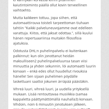
kaiutintoiminto päällä ollut kovin terveellinen
vaihtoehto.
Mutta kaikkeen tottuu, jopa siihen, että
automaattirouva toisteli tarpeettoman tiuhaan
tahtiin ”Kaikki palveluneuvojamme ovat edelleen
varattuja. Kiitos, että jaksat odottaa.”, sillä kuului
hänen repertuaariinsa muitakin filosofisia
ajatuksia.
Odotusta DHL:n puhelinpalvelu ei kuitenkaan
palkinnut: kun olin jonottanut heidän
maksulliseen2 puhelinpalveluunsa tasan viisi
minuuttia ja yhden sekunnin, löi automaatti luurin
korvaan – enkä edes ollut huudellut rivouksia
hänelle! Sen sijaan puhelimen pöydälle
laskettuani saattoi jokunen ärräpää päästäkin.
Vihreä luuri, vihreä luuri, ja uudella yrityksellä
mukaan. Lisää rentouttavaa musiikkia (samaa
kappaletta päättymättömällä nauhalla3) korvaan.
Vihdoin, noin 6 minuutin jonotuksen jälkeen,