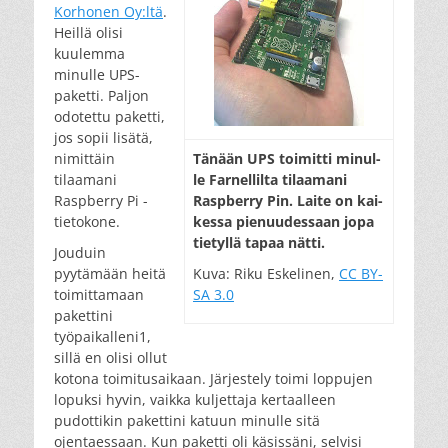
Korhonen Oy:ltä
.
Heillä olisi
kuulemma
minulle UPS-
paketti. Paljon
odotettu paketti,
jos sopii lisätä,
nimittäin
Tänään UPS toi­mit­ti mi­nul­
tilaamani
le Far­nel­lil­ta ti­laa­ma­ni
Raspberry Pi -
Rasp­berry Pin. Lai­te on kai­
tietokone.
kes­sa pie­nuu­des­saan jo­pa
tie­tyl­lä ta­paa nät­ti.
Jouduin
pyytämään heitä
Kuva: Riku Eskelinen,
CC BY-
toimittamaan
SA 3.0
pakettini
työpaikalleni1,
sillä en olisi ollut
kotona toimitusaikaan. Järjestely toimi loppujen
lopuksi hyvin, vaikka kuljettaja kertaalleen
pudottikin pakettini katuun minulle sitä
ojentaessaan. Kun paketti oli käsissäni, selvisi