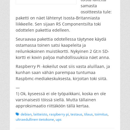
samasta
osoitteesta tule:
paketti on näet lähtenyt Isosta-Britanniasta
liikkeelle. Sen sijaan RS Componentsilta toki
odottelen pakettia edelleen.
Seuraavaa pakettia odotellessa täytynee käydä
ostamassa toinen satsi kaapeleita ja
reilunkokoinen muistikortti. Nykyinen 2 Gt:n SD-
kortti ei kovin paljoa mahdollisuuksia näet anna.
Raspberry Pi -kokeilut ovat siis vasta aluillaan, ja
kunhan saan vähän parempaa tuntumaa
Raspbmc-mediakeskuksesta, kirjoitan toki siitä.
—
1) Ok, kyseessä ei ole työpaikkani, koska en ole
varsinaisesti töissä siellä. Mutta tällainen
approksimaatio riittäköön tällä kertaa.
Tags
debian
,
laitteisto
,
raspberry pi
,
testaus
,
tilaus
,
toimitus
,
ultraedullinen tietokone
,
ups