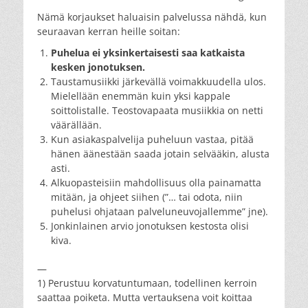
Nämä korjaukset haluaisin palvelussa nähdä, kun
seuraavan kerran heille soitan:
Puhelua
ei yksinkertaisesti saa katkaista
kesken jonotuksen.
Taustamusiikki järkevällä voimakkuudella ulos.
Mielellään enemmän kuin yksi kappale
soittolistalle. Teostovapaata musiikkia on netti
väärällään.
Kun asiakaspalvelija puheluun vastaa, pitää
hänen äänestään saada jotain selvääkin, alusta
asti.
Alkuopasteisiin mahdollisuus olla painamatta
mitään, ja ohjeet siihen (”… tai odota, niin
puhelusi ohjataan palveluneuvojallemme” jne).
Jonkinlainen arvio jonotuksen kestosta olisi
kiva.
—
1) Perustuu korvatuntumaan, todellinen kerroin
saattaa poiketa. Mutta vertauksena voit koittaa