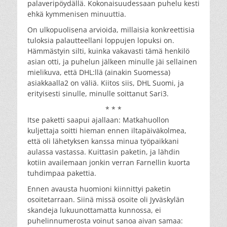
palaveripöydällä. Kokonaisuudessaan puhelu kesti
ehkä kymmenisen minuuttia.
On ulkopuolisena arvioida, millaisia konkreettisia
tuloksia palautteellani loppujen lopuksi on.
Hämmästyin silti, kuinka vakavasti tämä henkilö
asian otti, ja puhelun jälkeen minulle jäi sellainen
mielikuva, että DHL:llä (ainakin Suomessa)
asiakkaalla2 on väliä. Kiitos siis, DHL Suomi, ja
erityisesti sinulle, minulle soittanut Sari3.
* * *
Itse paketti saapui ajallaan: Matkahuollon
kuljettaja soitti hieman ennen iltapäiväkolmea,
että oli lähetyksen kanssa minua työpaikkani
aulassa vastassa. Kuittasin paketin, ja lähdin
kotiin availemaan jonkin verran Farnellin kuorta
tuhdimpaa pakettia.
Ennen avausta huomioni kiinnittyi paketin
osoitetarraan. Siinä missä osoite oli Jyväskylän
skandeja lukuunottamatta kunnossa, ei
puhelinnumerosta voinut sanoa aivan samaa: