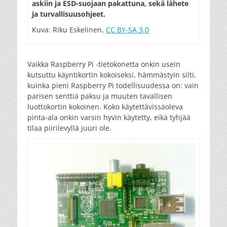
askiin ja ESD-suojaan pakattuna, sekä lähete
ja turval­li­suus­ohjeet.
Kuva: Riku Eskelinen,
CC BY-SA 3.0
Vaikka Raspberry Pi -tietokonetta onkin usein
kutsuttu käyntikortin kokoiseksi, hämmästyin silti,
kuinka pieni Raspberry Pi todellisuudessa on: vain
parisen senttiä paksu ja muuten tavallisen
luottokortin kokoinen. Koko käytettävissäoleva
pinta-ala onkin varsin hyvin käytetty, eikä tyhjää
tilaa piirilevyllä juuri ole.