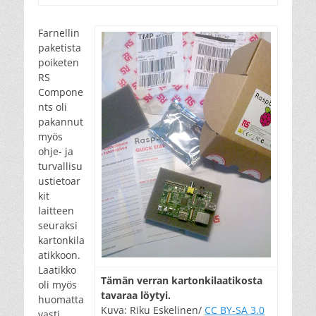
Farnellin
paketista
poiketen
RS
Compone
nts oli
pakannut
myös
ohje- ja
turvallisu
ustietoar
kit
laitteen
seuraksi
kartonkila
atikkoon.
Laatikko
Tä­män ver­ran kar­ton­ki­laa­ti­kos­ta
oli myös
ta­va­raa löy­tyi.
huomatta
Kuva: Riku Eskelinen/
CC BY-SA 3.0
vasti