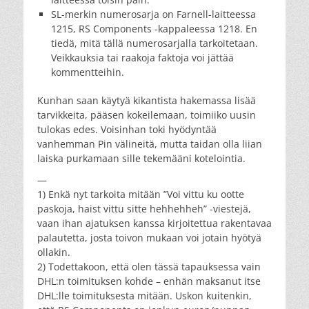
SL-merkin numerosarja on Farnell-laitteessa
1215, RS Components -kappaleessa 1218. En
tiedä, mitä tällä numerosarjalla tarkoitetaan.
Veikkauksia tai raakoja faktoja voi jättää
kommentteihin.
Kunhan saan käytyä kikantista hakemassa lisää
tarvikkeita, pääsen kokeilemaan, toimiiko uusin
tulokas edes. Voisinhan toki hyödyntää
vanhemman Pin välineitä, mutta taidan olla liian
laiska purkamaan sille tekemääni kotelointia.
—
1) Enkä nyt tarkoita mitään ”Voi vittu ku ootte
paskoja, haist vittu sitte hehhehheh” -viestejä,
vaan ihan ajatuksen kanssa kirjoitettua rakentavaa
palautetta, josta toivon mukaan voi jotain hyötyä
ollakin.
2) Todettakoon, että olen tässä tapauksessa vain
DHL:n toimituksen kohde – enhän maksanut itse
DHL:lle toimituksesta mitään. Uskon kuitenkin,