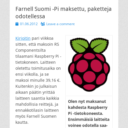
Farnell Suomi -Pi maksettu, paketteja
odotellessa
Posted
01.06.2012
Leave a comment
on
Kirjoitin
pari viikkoa
sitten, että maksoin RS
Componentsilta
tilaamani Raspberry Pi -
tietokoneen. Laitteen
oletettu toimitusaika on
ensi viikolla, ja se
maksoi minulle 39,16 €.
Kuitenkin jo julkaisun
aikaan päätin yrittää
laitteen saantia kaikkia
Olen nyt mak­sa­nut
mahdollisia reittejä, ja
kah­des­ta Rasp­berry
ennakkotilasin laitteen
Pi -tie­to­ko­nees­ta.
myös Farnell Suomen
En­sim­mäi­siä lait­tei­ta
kautta.
voi­nee odo­tel­la saa­