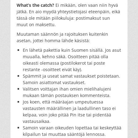
What’s the catch?
Ei mikään, olen vaan niin hyvä
jätkä. En aio myydä yhteystietojasi eteenpäin, eikä
tässä ole mitään piilokuluja: postimaksut sun
muut on maksettu.
Muutaman säännön ja rajoituksen kuitenkin
asetan, jottei homma lähde käsistä:
En lähetä pakettia kuin Suomen sisällä. Jos asut
muualla, kehno säkä. Osoitteen pitää olla
oikeasti olemassa (postilokerot tai poste
restante -osoitteet eivät käy).
Spämmit ja useat samat vastaukset poistetaan.
Samoin asiattomat vastaukset.
Valitsen voittajan ihan omien mielihalujeni
mukaan tämän postauksen kommenteista.
Jos koen, että määräajan umpeutuessa
vastausten määrällinen ja laadullinen taso ei
kelpaa, voin joko pitää Pin itse tai pidentää
vastausaikaa.
Samoin varaan oikeuden lopettaa tai keskeyttää
kilpailun tai muuttaa sääntöjä lennossa.