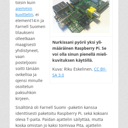
toisin kuin
aiemmin
kuvittelin
, ei
element14:n ja
Farnell Suomen
tilaukseni
olleetkaan
Nur­kis­sa­ni pyö­rii yk­si yli­
maagisesti
mää­räi­nen Rasp­berry Pi. Se
yhdistyneet,
voi ol­la si­nun pie­nel­lä mie­li­
vaan
ku­vi­tuk­sen käy­töl­lä.
posteljooni
soitti tänään
Kuva: Riku Eskelinen,
CC BY-
ovikelloa ja
SA 3.0
ojensi minulle
osoitetun
paksuhkon
kirjeen.
Sisältönä oli Farnell Suomi -paketin kanssa
identtisesti paketoitu Raspberry Pi, sekä kokoani
oleva T-paita. Paidan ajattelin säilyttää, mutta
koska omistan jo kaksi toimivaa Pita, ajattelin