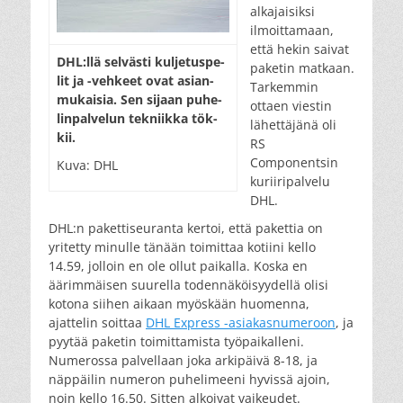
alkajaisiksi
ilmoittamaan,
että hekin saivat
DHL:llä sel­väs­ti kul­je­tus­pe­
paketin matkaan.
lit ja -veh­keet ovat asi­an­
Tarkemmin
mu­kai­sia. Sen si­jaan pu­he­
ottaen viestin
lin­pal­ve­lun tek­niik­ka tök­
lähettäjänä oli
kii.
RS
Componentsin
Kuva: DHL
kuriiripalvelu
DHL.
DHL:n pakettiseuranta kertoi, että pakettia on
yritetty minulle tänään toimittaa kotiini kello
14.59, jolloin en ole ollut paikalla. Koska en
äärimmäisen suurella todennäköisyydellä olisi
kotona siihen aikaan myöskään huomenna,
ajattelin soittaa
DHL Express -asiakasnumeroon
, ja
pyytää paketin toimittamista työpaikalleni.
Numerossa palvellaan joka arkipäivä 8-18, ja
näppäilin numeron puhelimeeni hyvissä ajoin,
noin kello 16.50. Sitten alkoivat vaikeudet.