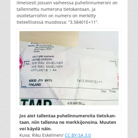
ilmeisesti jossain vaiheessa puhelinnumeroni on
tallennettu numerona tietokantaan, ja
osoitetarroihin on numero on merkitty
tieteellisessä muodossa: ”3.58401E+11”.
Jos aiot tal­len­taa pu­he­lin­nu­me­roi­ta tie­to­kan­
taan, niin tal­len­na ne merk­ki­jo­noi­na. Muu­ten
voi käy­dä näin.
Kuva: Riku Eskelinen/
CC BY-SA 3.0