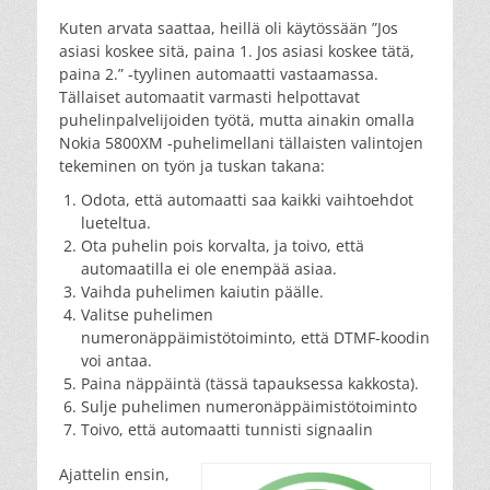
Kuten arvata saattaa, heillä oli käytössään ”Jos
asiasi koskee sitä, paina 1. Jos asiasi koskee tätä,
paina 2.” -tyylinen automaatti vastaamassa.
Tällaiset automaatit varmasti helpottavat
puhelinpalvelijoiden työtä, mutta ainakin omalla
Nokia 5800XM -puhelimellani tällaisten valintojen
tekeminen on työn ja tuskan takana:
Odota, että automaatti saa kaikki vaihtoehdot
lueteltua.
Ota puhelin pois korvalta, ja toivo, että
automaatilla ei ole enempää asiaa.
Vaihda puhelimen kaiutin päälle.
Valitse puhelimen
numeronäppäimistötoiminto, että DTMF-koodin
voi antaa.
Paina näppäintä (tässä tapauksessa kakkosta).
Sulje puhelimen numeronäppäimistötoiminto
Toivo, että automaatti tunnisti signaalin
Ajattelin ensin,