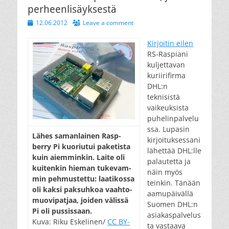
perheenlisäyksestä
Posted
12.06.2012
Leave a comment
on
Kirjoitin eilen
RS-Raspiani
kuljettavan
kuriirifirma
DHL:n
teknisistä
vaikeuksista
puhelinpalvelu
ssa. Lupasin
Lähes sa­man­lai­nen Rasp­
kirjoituksessani
berry Pi kuo­riu­tui pa­ke­tis­ta
lähettää DHL:lle
kuin aiem­min­kin. Lai­te oli
palautetta ja
kui­ten­kin hie­man tu­ke­vam­
näin myös
min peh­mus­tet­tu: laa­ti­kos­sa
teinkin. Tänään
oli kak­si pak­suh­koa vaah­to­
aamupäivällä
muo­vi­pat­jaa, joi­den vä­lis­sä
Suomen DHL:n
Pi oli pus­sis­saan.
asiakaspalvelus
Kuva: Riku Eskelinen/
CC BY-
ta vastaava