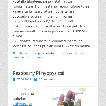
kuvitella tilanteen, jossa yrität nauttia
honkametsän huminasta, ja Teppo Tulppu tulee
kaverinsa kanssa yllättäen puhaltamaan
vuvuzeloja suoraan molempiin korviisi.
2) 0,0673 €/puhelu + 0,1385 €/minuutti.
Kokonaisuudessaan soittamani kaksi puhelua
maksoi minulle siis noin pyöreästi 2,015891667
euroa.
3) Ritinästä, ratinasta ja kohinasta päätellen
kyseessä on lähes puhkikulunut C-kasetin nauha.
Tags
automaatti
,
dhl
,
puhelinpalvelu
,
puhelu
,
raspberry pi
,
ultraedullinen tietokone
Raspberry Pi hyppysissä
Posted
07.06.2012
5 Comments
on
Sain tänään
aamupäivällä
puhelun
Kuljetusapu