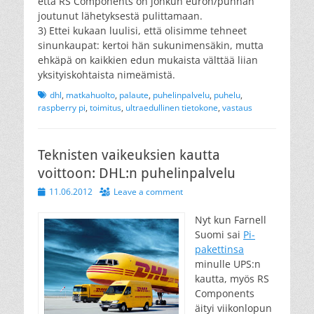
että RS Components on jonkun euron/punnan
joutunut lähetyksestä pulittamaan.
3) Ettei kukaan luulisi, että olisimme tehneet
sinunkaupat: kertoi hän sukunimensäkin, mutta
ehkäpä on kaikkien edun mukaista välttää liian
yksityiskohtaista nimeämistä.
Tags
dhl
,
matkahuolto
,
palaute
,
puhelinpalvelu
,
puhelu
,
raspberry pi
,
toimitus
,
ultraedullinen tietokone
,
vastaus
Teknisten vaikeuksien kautta
voittoon: DHL:n puhelinpalvelu
Posted
11.06.2012
Leave a comment
on
Nyt kun Farnell
Suomi sai
Pi-
pakettinsa
minulle UPS:n
kautta, myös RS
Components
äityi viikonlopun