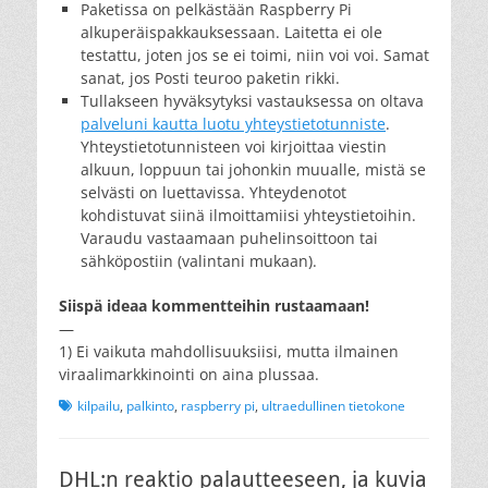
Paketissa on pelkästään Raspberry Pi
alkuperäispakkauksessaan. Laitetta ei ole
testattu, joten jos se ei toimi, niin voi voi. Samat
sanat, jos Posti teuroo paketin rikki.
Tullakseen hyväksytyksi vastauksessa on oltava
palveluni kautta luotu yhteystietotunniste
.
Yhteystietotunnisteen voi kirjoittaa viestin
alkuun, loppuun tai johonkin muualle, mistä se
selvästi on luettavissa. Yhteydenotot
kohdistuvat siinä ilmoittamiisi yhteystietoihin.
Varaudu vastaamaan puhelinsoittoon tai
sähköpostiin (valintani mukaan).
Siispä ideaa kommentteihin rustaamaan!
—
1) Ei vaikuta mahdollisuuksiisi, mutta ilmainen
viraalimarkkinointi on aina plussaa.
Tags
kilpailu
,
palkinto
,
raspberry pi
,
ultraedullinen tietokone
DHL:n reaktio palautteeseen, ja kuvia