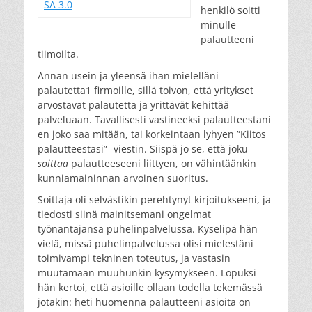
SA 3.0
henkilö soitti
minulle
palautteeni
tiimoilta.
Annan usein ja yleensä ihan mielelläni
palautetta1 firmoille, sillä toivon, että yritykset
arvostavat palautetta ja yrittävät kehittää
palveluaan. Tavallisesti vastineeksi palautteestani
en joko saa mitään, tai korkeintaan lyhyen ”Kiitos
palautteestasi” -viestin. Siispä jo se, että joku
soittaa
palautteeseeni liittyen, on vähintäänkin
kunniamaininnan arvoinen suoritus.
Soittaja oli selvästikin perehtynyt kirjoitukseeni, ja
tiedosti siinä mainitsemani ongelmat
työnantajansa puhelinpalvelussa. Kyselipä hän
vielä, missä puhelinpalvelussa olisi mielestäni
toimivampi tekninen toteutus, ja vastasin
muutamaan muuhunkin kysymykseen. Lopuksi
hän kertoi, että asioille ollaan todella tekemässä
jotakin: heti huomenna palautteeni asioita on