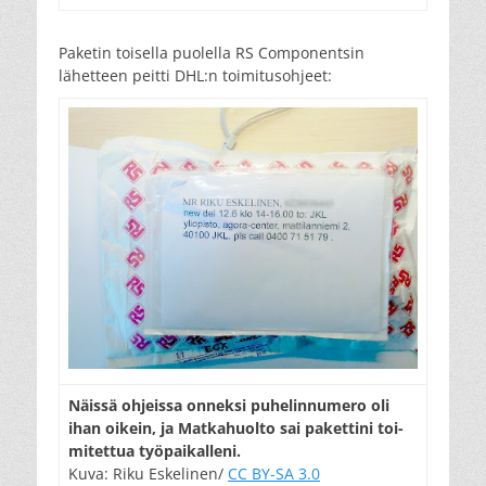
Paketin toisella puolella RS Componentsin
lähetteen peitti DHL:n toimitusohjeet:
Näis­sä oh­jeis­sa on­nek­si pu­he­lin­nu­me­ro oli
ihan oi­kein, ja Mat­ka­huol­to sai pa­ket­ti­ni toi­
mi­tet­tua työ­pai­kal­le­ni.
Kuva: Riku Eskelinen/
CC BY-SA 3.0