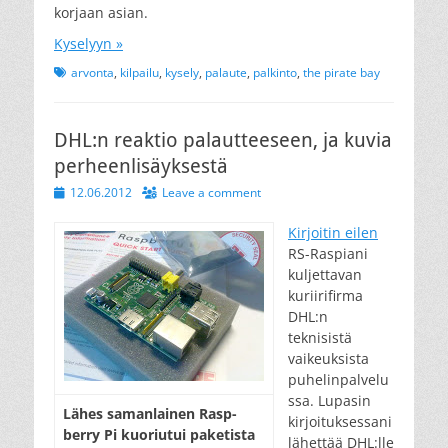
korjaan asian.
Kyselyyn »
Tags
arvonta
,
kilpailu
,
kysely
,
palaute
,
palkinto
,
the pirate bay
DHL:n reaktio palautteeseen, ja kuvia
perheenlisäyksestä
Posted
12.06.2012
Leave a comment
on
Kirjoitin eilen
RS-Raspiani
kuljettavan
kuriirifirma
DHL:n
teknisistä
vaikeuksista
puhelinpalvelu
ssa. Lupasin
Lähes sa­man­lai­nen Rasp­
kirjoituksessani
berry Pi kuo­riu­tui pa­ke­tis­ta
lähettää DHL:lle