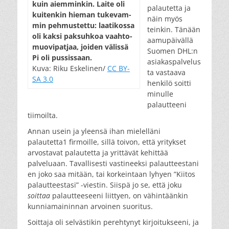
kuin aiem­min­kin. Lai­te oli
palautetta ja
kui­ten­kin hie­man tu­ke­vam­
näin myös
min peh­mus­tet­tu: laa­ti­kos­sa
teinkin. Tänään
oli kak­si pak­suh­koa vaah­to­
aamupäivällä
muo­vi­pat­jaa, joi­den vä­lis­sä
Suomen DHL:n
Pi oli pus­sis­saan.
asiakaspalvelus
Kuva: Riku Eskelinen/
CC BY-
ta vastaava
SA 3.0
henkilö soitti
minulle
palautteeni
tiimoilta.
Annan usein ja yleensä ihan mielelläni
palautetta1 firmoille, sillä toivon, että yritykset
arvostavat palautetta ja yrittävät kehittää
palveluaan. Tavallisesti vastineeksi palautteestani
en joko saa mitään, tai korkeintaan lyhyen ”Kiitos
palautteestasi” -viestin. Siispä jo se, että joku
soittaa
palautteeseeni liittyen, on vähintäänkin
kunniamaininnan arvoinen suoritus.
Soittaja oli selvästikin perehtynyt kirjoitukseeni, ja