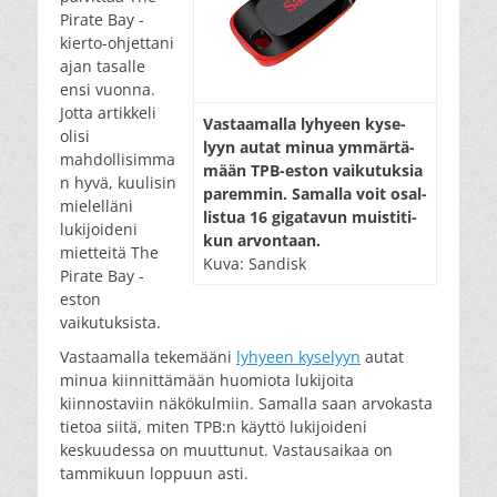
Pirate Bay -
kierto-ohjettani
ajan tasalle
ensi vuonna.
Jotta artikkeli
Vas­taa­mal­la ly­hy­een ky­se­
olisi
lyyn au­tat mi­nua ym­mär­tä­
mahdollisimma
mään TPB-es­ton vai­ku­tuk­sia
n hyvä, kuulisin
pa­rem­min. Sa­mal­la voit osal­
mielelläni
lis­tua 16 gi­ga­ta­vun muis­ti­ti­
lukijoideni
kun ar­von­taan.
mietteitä The
Kuva: Sandisk
Pirate Bay -
eston
vaikutuksista.
Vastaamalla tekemääni
lyhyeen kyselyyn
autat
minua kiinnittämään huomiota lukijoita
kiinnostaviin näkökulmiin. Samalla saan arvokasta
tietoa siitä, miten TPB:n käyttö lukijoideni
keskuudessa on muuttunut. Vastausaikaa on
tammikuun loppuun asti.