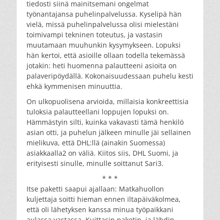
tiedosti siinä mainitsemani ongelmat
työnantajansa puhelinpalvelussa. Kyselipä hän
vielä, missä puhelinpalvelussa olisi mielestäni
toimivampi tekninen toteutus, ja vastasin
muutamaan muuhunkin kysymykseen. Lopuksi
hän kertoi, että asioille ollaan todella tekemässä
jotakin: heti huomenna palautteeni asioita on
palaveripöydällä. Kokonaisuudessaan puhelu kesti
ehkä kymmenisen minuuttia.
On ulkopuolisena arvioida, millaisia konkreettisia
tuloksia palautteellani loppujen lopuksi on.
Hämmästyin silti, kuinka vakavasti tämä henkilö
asian otti, ja puhelun jälkeen minulle jäi sellainen
mielikuva, että DHL:llä (ainakin Suomessa)
asiakkaalla2 on väliä. Kiitos siis, DHL Suomi, ja
erityisesti sinulle, minulle soittanut Sari3.
* * *
Itse paketti saapui ajallaan: Matkahuollon
kuljettaja soitti hieman ennen iltapäiväkolmea,
että oli lähetyksen kanssa minua työpaikkani
aulassa vastassa. Kuittasin paketin, ja lähdin