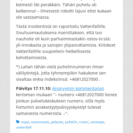
kolmesti liki peräkkäin. Tähän puhelu oli
katkennut – ilmeisesti robotti tajusi ettei kukaan
ole vastaamassa.
Tästä insidentistä on raportoitu Vattenfallille.
Sivuhuomautuksena mainittakoon, että tuo
nauhoite oli kuin parhaimmastakin ostos-tv:stä:
yli-innokasta ja sanojen ylipainottamista. Kiitokset
Vattenfallille suupielieni hetkellisestä
kohottamisesta.
*) Laitan tähän vielä puhelinnumeron ilman
välilyöntejä, jotta tyhmempikin hakukone sen
oivaltaa onkia indeksiinsä: +46812027000 .
Päivitys 17.11.10:
Anonyymin kommentoijan
kertoman mukaan ”– numero +46812027000 lienee
jonkun palvelukeskuksen numero, sillä myös
Fortumin asiakastyytyväisyyskyselyt tulevat
samaisesta numerosta. –”.
Tags
aspa
,
automaatti
,
palaute
,
puhelin
,
ruotsi
,
vastaaja
,
vattenfall