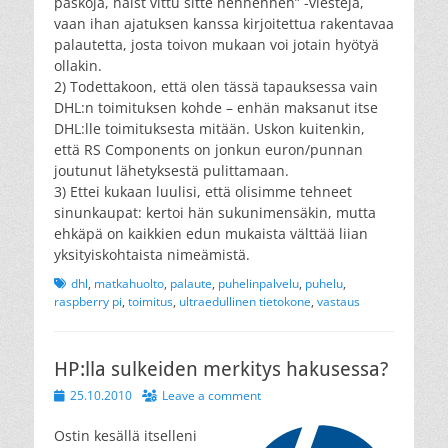
paskoja, haist vittu sitte hehhehheh” -viestejä,
vaan ihan ajatuksen kanssa kirjoitettua rakentavaa
palautetta, josta toivon mukaan voi jotain hyötyä
ollakin.
2) Todettakoon, että olen tässä tapauksessa vain
DHL:n toimituksen kohde – enhän maksanut itse
DHL:lle toimituksesta mitään. Uskon kuitenkin,
että RS Components on jonkun euron/punnan
joutunut lähetyksestä pulittamaan.
3) Ettei kukaan luulisi, että olisimme tehneet
sinunkaupat: kertoi hän sukunimensäkin, mutta
ehkäpä on kaikkien edun mukaista välttää liian
yksityiskohtaista nimeämistä.
Tags
dhl
,
matkahuolto
,
palaute
,
puhelinpalvelu
,
puhelu
,
raspberry pi
,
toimitus
,
ultraedullinen tietokone
,
vastaus
HP:lla sulkeiden merkitys hakusessa?
Posted
25.10.2010
Leave a comment
on
Ostin kesällä itselleni