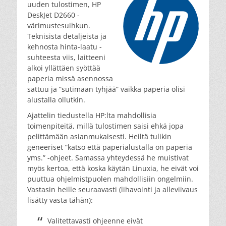
uuden tulostimen, HP
DeskJet D2660 -
värimustesuihkun.
Teknisista detaljeista ja
kehnosta hinta-laatu -
suhteesta viis, laitteeni
alkoi yllättäen syöttää
paperia missä asennossa
sattuu ja ”sutimaan tyhjää” vaikka paperia olisi
alustalla ollutkin.
Ajattelin tiedustella HP:lta mahdollisia
toimenpiteitä, millä tulostimen saisi ehkä jopa
pelittämään asianmukaisesti. Heiltä tulikin
geneeriset ”katso että paperialustalla on paperia
yms.” -ohjeet. Samassa yhteydessä he muistivat
myös kertoa, että koska käytän Linuxia, he eivät voi
puuttua ohjelmistpuolen mahdollisiin ongelmiin.
Vastasin heille seuraavasti (lihavointi ja alleviivaus
lisätty vasta tähän):
Valitettavasti ohjeenne eivät