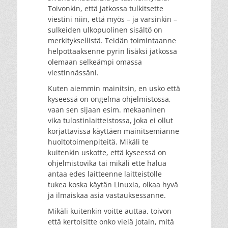
Toivonkin, että jatkossa tulkitsette
viestini niin, että myös – ja varsinkin –
sulkeiden ulkopuolinen sisältö on
merkityksellistä. Teidän toimintaanne
helpottaaksenne pyrin lisäksi jatkossa
olemaan selkeämpi omassa
viestinnässäni.
Kuten aiemmin mainitsin, en usko että
kyseessä on ongelma ohjelmistossa,
vaan sen sijaan esim. mekaaninen
vika tulostinlaitteistossa, joka ei ollut
korjattavissa käyttäen mainitsemianne
huoltotoimenpiteitä. Mikäli te
kuitenkin uskotte, että kyseessä on
ohjelmistovika tai mikäli ette halua
antaa edes laitteenne laitteistolle
tukea koska käytän Linuxia, olkaa hyvä
ja ilmaiskaa asia vastauksessanne.
Mikäli kuitenkin voitte auttaa, toivon
että kertoisitte onko vielä jotain, mitä