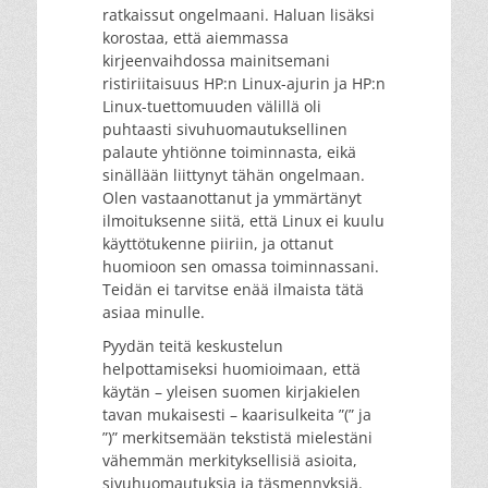
ratkaissut ongelmaani. Haluan lisäksi
korostaa, että aiemmassa
kirjeenvaihdossa mainitsemani
ristiriitaisuus HP:n Linux-ajurin ja HP:n
Linux-tuettomuuden välillä oli
puhtaasti sivuhuomautuksellinen
palaute yhtiönne toiminnasta, eikä
sinällään liittynyt tähän ongelmaan.
Olen vastaanottanut ja ymmärtänyt
ilmoituksenne siitä, että Linux ei kuulu
käyttötukenne piiriin, ja ottanut
huomioon sen omassa toiminnassani.
Teidän ei tarvitse enää ilmaista tätä
asiaa minulle.
Pyydän teitä keskustelun
helpottamiseksi huomioimaan, että
käytän – yleisen suomen kirjakielen
tavan mukaisesti – kaarisulkeita ”(” ja
”)” merkitsemään tekstistä mielestäni
vähemmän merkityksellisiä asioita,
sivuhuomautuksia ja täsmennyksiä.