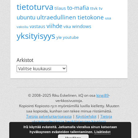
tietoturva
to-mafia
tilaus
ttvk
tv
ultraedullinen tietokone
ubuntu
usa
viihde
windows
vastaus
vika
vakoilu
yksityisyys
yle
youtube
Arkistot
Arkistot
© 2008–2025 Riku Eskelinen. itQ on osa
kingi89
-
verkkosivustoja.
Kopiointi Kopiosto ry:n myöntämillä luvilla kielletty. Muuten
saa kopioida, kunhan sen tekee minua riistämättä.
Tietoja palveluntarjoajasta
|
Käyttöehdot
|
Tietoja
yksityisyydestäsi ja henkilötietojen käytöstä
itQ käyttää evästeitä. Jatkamalla vierailua sinun katsotaan
kingi89 on Riku Eskelisen rekisteröity tavaramerkki.
hyväksyneen evästeiden tallentaminen.
Lisätiedot