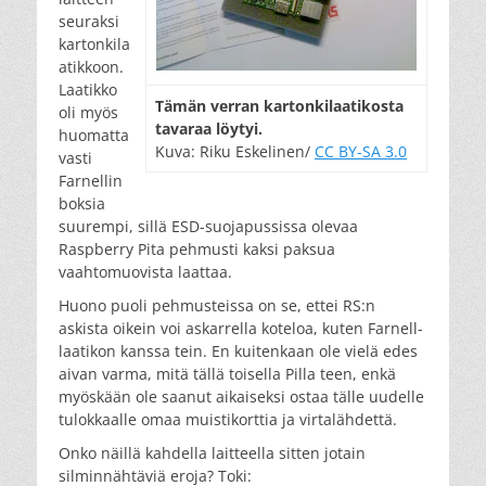
seuraksi
kartonkila
atikkoon.
Laatikko
Tä­män ver­ran kar­ton­ki­laa­ti­kos­ta
oli myös
ta­va­raa löy­tyi.
huomatta
Kuva: Riku Eskelinen/
CC BY-SA 3.0
vasti
Farnellin
boksia
suurempi, sillä ESD-suojapussissa olevaa
Raspberry Pita pehmusti kaksi paksua
vaahtomuovista laattaa.
Huono puoli pehmusteissa on se, ettei RS:n
askista oikein voi askarrella koteloa, kuten Farnell-
laatikon kanssa tein. En kuitenkaan ole vielä edes
aivan varma, mitä tällä toisella Pilla teen, enkä
myöskään ole saanut aikaiseksi ostaa tälle uudelle
tulokkaalle omaa muistikorttia ja virtalähdettä.
Onko näillä kahdella laitteella sitten jotain
silminnähtäviä eroja? Toki: