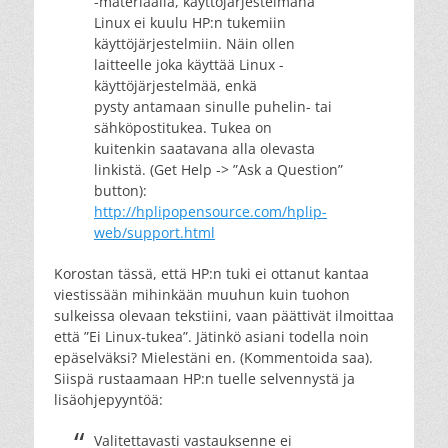
-materiaalia, käyttöjärjestelmänä
Linux ei kuulu HP:n tukemiin
käyttöjärjestelmiin. Näin ollen
laitteelle joka käyttää Linux -
käyttöjärjestelmää, enkä
pysty antamaan sinulle puhelin- tai
sähköpostitukea. Tukea on
kuitenkin saatavana alla olevasta
linkistä. (Get Help -> ”Ask a Question”
button):
http://hplipopensource.com/hplip-
web/support.html
Korostan tässä, että HP:n tuki ei ottanut kantaa
viestissään mihinkään muuhun kuin tuohon
sulkeissa olevaan tekstiini, vaan päättivät ilmoittaa
että ”Ei Linux-tukea”. Jätinkö asiani todella noin
epäselväksi? Mielestäni en. (Kommentoida saa).
Siispä rustaamaan HP:n tuelle selvennystä ja
lisäohjepyyntöä:
Valitettavasti vastauksenne ei