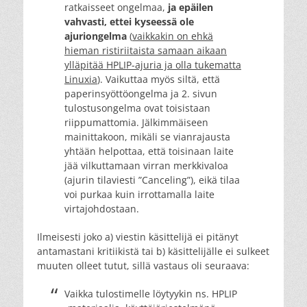
ratkaisseet ongelmaa,
ja epäilen
vahvasti, ettei kyseessä ole
ajuriongelma
(
vaikkakin on ehkä
hieman ristiriitaista samaan aikaan
ylläpitää HPLIP-ajuria ja olla tukematta
Linuxia
). Vaikuttaa myös siltä, että
paperinsyöttöongelma ja 2. sivun
tulostusongelma ovat toisistaan
riippumattomia. Jälkimmäiseen
mainittakoon, mikäli se vianrajausta
yhtään helpottaa, että toisinaan laite
jää vilkuttamaan virran merkkivaloa
(ajurin tilaviesti ”Canceling”), eikä tilaa
voi purkaa kuin irrottamalla laite
virtajohdostaan.
Ilmeisesti joko a) viestin käsittelijä ei pitänyt
antamastani kritiikistä tai b) käsittelijälle ei sulkeet
muuten olleet tutut, sillä vastaus oli seuraava:
Vaikka tulostimelle löytyykin ns. HPLIP