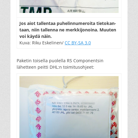
Jos aiot tal­len­taa pu­he­lin­nu­me­roi­ta tie­to­kan­
taan, niin tal­len­na ne merk­ki­jo­noi­na. Muu­ten
voi käy­dä näin.
Kuva: Riku Eskelinen/
CC BY-SA 3.0
Paketin toisella puolella RS Componentsin
lähetteen peitti DHL:n toimitusohjeet: