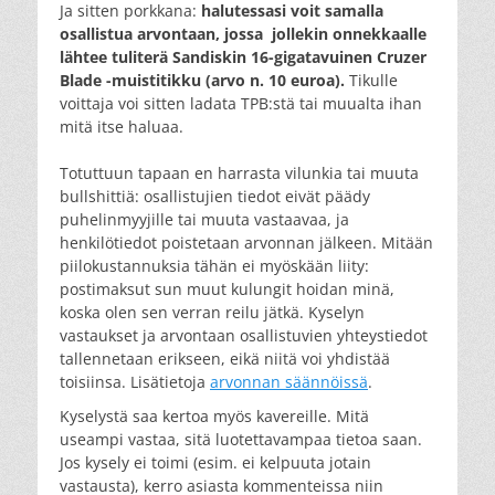
Ja sitten porkkana:
halutessasi voit samalla
osallistua arvontaan, jossa jollekin onnekkaalle
lähtee tuliterä Sandiskin 16-gigatavuinen Cruzer
Blade -muistitikku (arvo n. 10 euroa).
Tikulle
voittaja voi sitten ladata TPB:stä tai muualta ihan
mitä itse haluaa.
Totuttuun tapaan en harrasta vilunkia tai muuta
bullshittiä: osallistujien tiedot eivät päädy
puhelinmyyjille tai muuta vastaavaa, ja
henkilötiedot poistetaan arvonnan jälkeen. Mitään
piilokustannuksia tähän ei myöskään liity:
postimaksut sun muut kulungit hoidan minä,
koska olen sen verran reilu jätkä. Kyselyn
vastaukset ja arvontaan osallistuvien yhteystiedot
tallennetaan erikseen, eikä niitä voi yhdistää
toisiinsa. Lisätietoja
arvonnan säännöissä
.
Kyselystä saa kertoa myös kavereille. Mitä
useampi vastaa, sitä luotettavampaa tietoa saan.
Jos kysely ei toimi (esim. ei kelpuuta jotain
vastausta), kerro asiasta kommenteissa niin