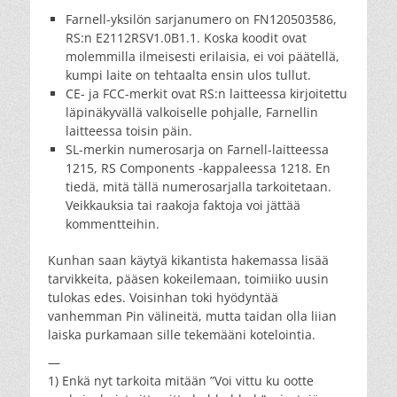
Farnell-yksilön sarjanumero on FN120503586,
RS:n E2112RSV1.0B1.1. Koska koodit ovat
molemmilla ilmeisesti erilaisia, ei voi päätellä,
kumpi laite on tehtaalta ensin ulos tullut.
CE- ja FCC-merkit ovat RS:n laitteessa kirjoitettu
läpinäkyvällä valkoiselle pohjalle, Farnellin
laitteessa toisin päin.
SL-merkin numerosarja on Farnell-laitteessa
1215, RS Components -kappaleessa 1218. En
tiedä, mitä tällä numerosarjalla tarkoitetaan.
Veikkauksia tai raakoja faktoja voi jättää
kommentteihin.
Kunhan saan käytyä kikantista hakemassa lisää
tarvikkeita, pääsen kokeilemaan, toimiiko uusin
tulokas edes. Voisinhan toki hyödyntää
vanhemman Pin välineitä, mutta taidan olla liian
laiska purkamaan sille tekemääni kotelointia.
—
1) Enkä nyt tarkoita mitään ”Voi vittu ku ootte