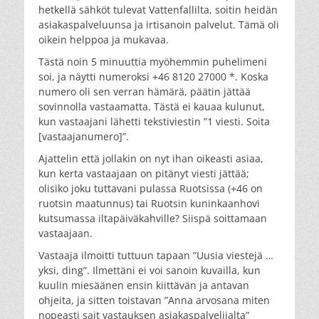
hetkellä sähköt tulevat Vattenfallilta, soitin heidän
asiakaspalveluunsa ja irtisanoin palvelut. Tämä oli
oikein helppoa ja mukavaa.
Tästä noin 5 minuuttia myöhemmin puhelimeni
soi, ja näytti numeroksi +46 8120 27000 *. Koska
numero oli sen verran hämärä, päätin jättää
sovinnolla vastaamatta. Tästä ei kauaa kulunut,
kun vastaajani lähetti tekstiviestin ”1 viesti. Soita
[vastaajanumero]”.
Ajattelin että jollakin on nyt ihan oikeasti asiaa,
kun kerta vastaajaan on pitänyt viesti jättää;
olisiko joku tuttavani pulassa Ruotsissa (+46 on
ruotsin maatunnus) tai Ruotsin kuninkaanhovi
kutsumassa iltapäiväkahville? Siispä soittamaan
vastaajaan.
Vastaaja ilmoitti tuttuun tapaan ”Uusia viestejä …
yksi, ding”. Ilmettäni ei voi sanoin kuvailla, kun
kuulin miesäänen ensin kiittävän ja antavan
ohjeita, ja sitten toistavan ”Anna arvosana miten
nopeasti sait vastauksen asiakaspalvelijalta”