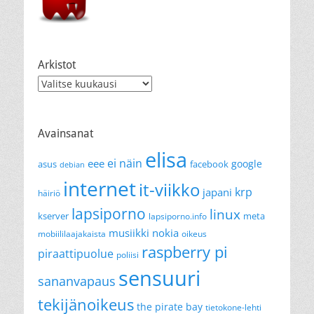
Arkistot
Arkistot
Avainsanat
elisa
ei näin
eee
google
asus
facebook
debian
internet
it-viikko
krp
japani
häiriö
lapsiporno
linux
kserver
meta
lapsiporno.info
musiikki
nokia
mobiililaajakaista
oikeus
raspberry pi
piraattipuolue
poliisi
sensuuri
sananvapaus
tekijänoikeus
the pirate bay
tietokone-lehti