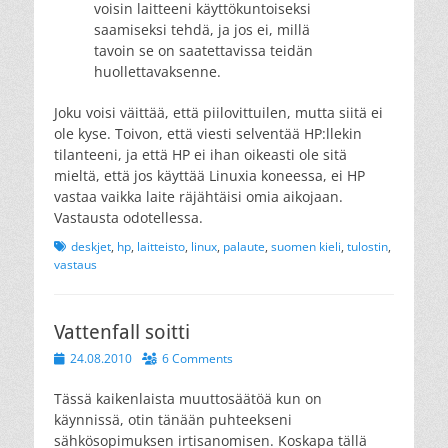
voisin laitteeni käyttökuntoiseksi
saamiseksi tehdä, ja jos ei, millä
tavoin se on saatettavissa teidän
huollettavaksenne.
Joku voisi väittää, että piilovittuilen, mutta siitä ei
ole kyse. Toivon, että viesti selventää HP:llekin
tilanteeni, ja että HP ei ihan oikeasti ole sitä
mieltä, että jos käyttää Linuxia koneessa, ei HP
vastaa vaikka laite räjähtäisi omia aikojaan.
Vastausta odotellessa.
Tags
deskjet
,
hp
,
laitteisto
,
linux
,
palaute
,
suomen kieli
,
tulostin
,
vastaus
Vattenfall soitti
Posted
24.08.2010
6 Comments
on
Tässä kaikenlaista muuttosäätöä kun on
käynnissä, otin tänään puhteekseni
sähkösopimuksen irtisanomisen. Koskapa tällä