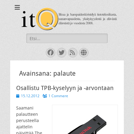
itQ
Itkua ja hammastenkiristelyä jo vuodesta 2008.
Search
for:
Facebook
Twitter
Feed
Website
Avainsana:
palaute
Osallistu TPB-kyselyyn ja -arvontaan
Posted
15.12.2012
1 Comment
on
Saamani
palautteen
perusteella
ajattelin
päivittää The