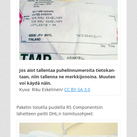
Jos aiot tal­len­taa pu­he­lin­nu­me­roi­ta tie­to­kan­
taan, niin tal­len­na ne merk­ki­jo­noi­na. Muu­ten
voi käy­dä näin.
Kuva: Riku Eskelinen/
CC BY-SA 3.0
Paketin toisella puolella RS Componentsin
lähetteen peitti DHL:n toimitusohjeet: