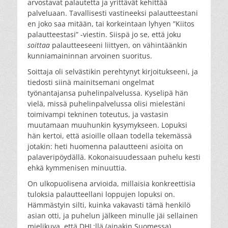
arvostavat palautetta ja yrittävät kehittää
palveluaan. Tavallisesti vastineeksi palautteestani
en joko saa mitään, tai korkeintaan lyhyen ”Kiitos
palautteestasi” -viestin. Siispä jo se, että joku
soittaa
palautteeseeni liittyen, on vähintäänkin
kunniamaininnan arvoinen suoritus.
Soittaja oli selvästikin perehtynyt kirjoitukseeni, ja
tiedosti siinä mainitsemani ongelmat
työnantajansa puhelinpalvelussa. Kyselipä hän
vielä, missä puhelinpalvelussa olisi mielestäni
toimivampi tekninen toteutus, ja vastasin
muutamaan muuhunkin kysymykseen. Lopuksi
hän kertoi, että asioille ollaan todella tekemässä
jotakin: heti huomenna palautteeni asioita on
palaveripöydällä. Kokonaisuudessaan puhelu kesti
ehkä kymmenisen minuuttia.
On ulkopuolisena arvioida, millaisia konkreettisia
tuloksia palautteellani loppujen lopuksi on.
Hämmästyin silti, kuinka vakavasti tämä henkilö
asian otti, ja puhelun jälkeen minulle jäi sellainen
mielikuva, että DHL:llä (ainakin Suomessa)