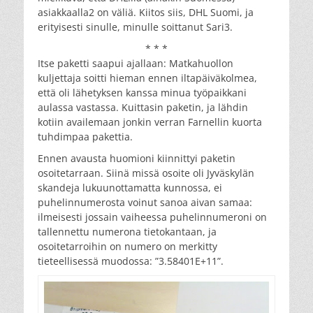
asiakkaalla2 on väliä. Kiitos siis, DHL Suomi, ja
erityisesti sinulle, minulle soittanut Sari3.
* * *
Itse paketti saapui ajallaan: Matkahuollon
kuljettaja soitti hieman ennen iltapäiväkolmea,
että oli lähetyksen kanssa minua työpaikkani
aulassa vastassa. Kuittasin paketin, ja lähdin
kotiin availemaan jonkin verran Farnellin kuorta
tuhdimpaa pakettia.
Ennen avausta huomioni kiinnittyi paketin
osoitetarraan. Siinä missä osoite oli Jyväskylän
skandeja lukuunottamatta kunnossa, ei
puhelinnumerosta voinut sanoa aivan samaa:
ilmeisesti jossain vaiheessa puhelinnumeroni on
tallennettu numerona tietokantaan, ja
osoitetarroihin on numero on merkitty
tieteellisessä muodossa: ”3.58401E+11”.