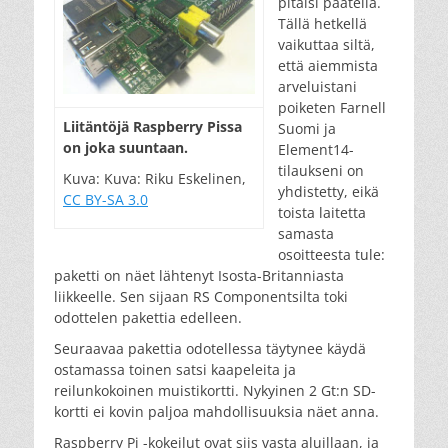
pitäisi päätellä.
Tällä hetkellä
vaikuttaa siltä,
että aiemmista
arveluistani
poiketen Farnell
Lii­tän­tö­jä Rasp­berry Pissa
Suomi ja
on jo­ka suun­taan.
Element14-
tilaukseni on
Kuva: Kuva: Riku Eskelinen,
yhdistetty, eikä
CC BY-SA 3.0
toista laitetta
samasta
osoitteesta tule:
paketti on näet lähtenyt Isosta-Britanniasta
liikkeelle. Sen sijaan RS Componentsilta toki
odottelen pakettia edelleen.
Seuraavaa pakettia odotellessa täytynee käydä
ostamassa toinen satsi kaapeleita ja
reilunkokoinen muistikortti. Nykyinen 2 Gt:n SD-
kortti ei kovin paljoa mahdollisuuksia näet anna.
Raspberry Pi -kokeilut ovat siis vasta aluillaan, ja