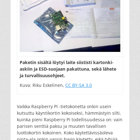
Paketin sisältä löytyi laite siististi kartonki­
askiin ja ESD-suojaan pakattuna, sekä lähete
ja turval­li­suus­ohjeet.
Kuva: Riku Eskelinen,
CC BY-SA 3.0
Vaikka Raspberry Pi -tietokonetta onkin usein
kutsuttu käyntikortin kokoiseksi, hämmästyin silti,
kuinka pieni Raspberry Pi todellisuudessa on: vain
parisen senttiä paksu ja muuten tavallisen
luottokortin kokoinen. Koko käytettävissäoleva
pinta-ala onkin varsin hyvin käytetty, eikä tyhjää