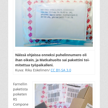
Näis­sä oh­jeis­sa on­nek­si pu­he­lin­nu­me­ro oli
ihan oi­kein, ja Mat­ka­huol­to sai pa­ket­ti­ni toi­
mi­tet­tua työ­pai­kal­le­ni.
Kuva: Riku Eskelinen/
CC BY-SA 3.0
Farnellin
paketista
poiketen
RS
Compone