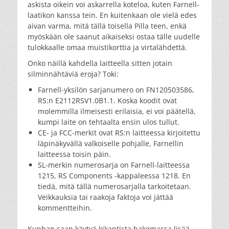
askista oikein voi askarrella koteloa, kuten Farnell-
laatikon kanssa tein. En kuitenkaan ole vielä edes
aivan varma, mitä tällä toisella Pilla teen, enkä
myöskään ole saanut aikaiseksi ostaa tälle uudelle
tulokkaalle omaa muistikorttia ja virtalähdettä.
Onko näillä kahdella laitteella sitten jotain
silminnähtäviä eroja? Toki:
Farnell-yksilön sarjanumero on FN120503586,
RS:n E2112RSV1.0B1.1. Koska koodit ovat
molemmilla ilmeisesti erilaisia, ei voi päätellä,
kumpi laite on tehtaalta ensin ulos tullut.
CE- ja FCC-merkit ovat RS:n laitteessa kirjoitettu
läpinäkyvällä valkoiselle pohjalle, Farnellin
laitteessa toisin päin.
SL-merkin numerosarja on Farnell-laitteessa
1215, RS Components -kappaleessa 1218. En
tiedä, mitä tällä numerosarjalla tarkoitetaan.
Veikkauksia tai raakoja faktoja voi jättää
kommentteihin.
Kunhan saan käytyä kikantista hakemassa lisää