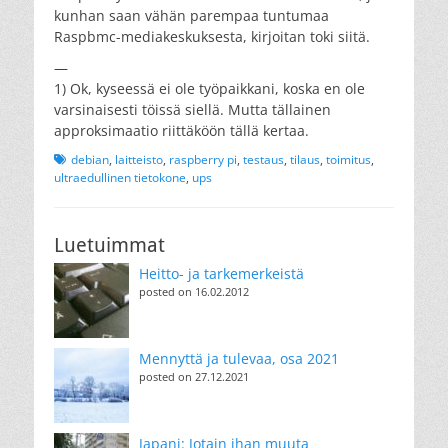
kunhan saan vähän parempaa tuntumaa
Raspbmc-mediakeskuksesta, kirjoitan toki siitä.
—
1) Ok, kyseessä ei ole työpaikkani, koska en ole
varsinaisesti töissä siellä. Mutta tällainen
approksimaatio riittäköön tällä kertaa.
Tags
debian
,
laitteisto
,
raspberry pi
,
testaus
,
tilaus
,
toimitus
,
ultraedullinen tietokone
,
ups
Luetuimmat
Heitto- ja tarkemerkeistä
posted on 16.02.2012
Mennyttä ja tulevaa, osa 2021
posted on 27.12.2021
Japani: Jotain ihan muuta