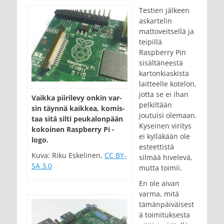
Testien jälkeen
askartelin
mattoveitsellä ja
teipillä
Raspberry Pin
sisältäneestä
kartonkiaskista
laitteelle kotelon,
jotta se ei ihan
Vaik­ka pii­ri­le­vy on­kin var­
pelkiltään
sin täyn­nä kaik­kea, ko­mis­
joutuisi olemaan.
taa si­tä sil­ti peu­ka­lon­pään
Kyseinen viritys
ko­koi­nen Rasp­berry Pi -
ei kylläkään ole
logo.
esteettistä
Kuva: Riku Eskelinen,
CC BY-
silmää hivelevä,
SA 3.0
mutta toimii.
En ole aivan
varma, mitä
tämänpäiväisest
ä toimituksesta