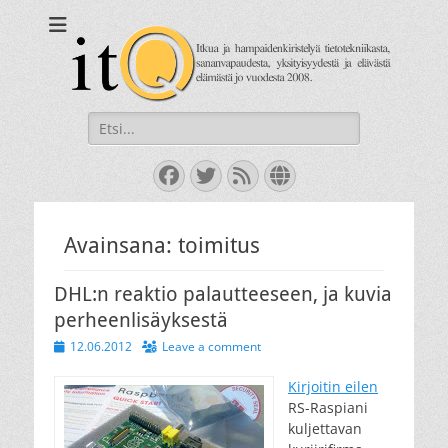
itQ
Itkua ja hammastenkiristelyä jo vuodesta 2008.
Search
for:
Facebook
Twitter
Feed
Website
Avainsana:
toimitus
DHL:n reaktio palautteeseen, ja kuvia
perheenlisäyksestä
Posted
12.06.2012
Leave a comment
on
Kirjoitin eilen
RS-Raspiani
kuljettavan