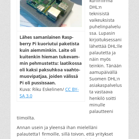
kuriirifirma
DHL:n
teknisistä
vaikeuksista
puhelinpalvelu
ssa. Lupasin
Lähes sa­man­lai­nen Rasp­
kirjoituksessani
berry Pi kuo­riu­tui pa­ke­tis­ta
lähettää DHL:lle
kuin aiem­min­kin. Lai­te oli
palautetta ja
kui­ten­kin hie­man tu­ke­vam­
näin myös
min peh­mus­tet­tu: laa­ti­kos­sa
teinkin. Tänään
oli kak­si pak­suh­koa vaah­to­
aamupäivällä
muo­vi­pat­jaa, joi­den vä­lis­sä
Suomen DHL:n
Pi oli pus­sis­saan.
asiakaspalvelus
Kuva: Riku Eskelinen/
CC BY-
ta vastaava
SA 3.0
henkilö soitti
minulle
palautteeni
tiimoilta.
Annan usein ja yleensä ihan mielelläni
palautetta1 firmoille, sillä toivon, että yritykset