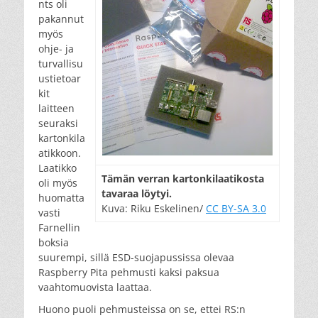
nts oli
pakannut
myös
ohje- ja
turvallisu
ustietoar
kit
laitteen
seuraksi
kartonkila
atikkoon.
Laatikko
Tä­män ver­ran kar­ton­ki­laa­ti­kos­ta
oli myös
ta­va­raa löy­tyi.
huomatta
Kuva: Riku Eskelinen/
CC BY-SA 3.0
vasti
Farnellin
boksia
suurempi, sillä ESD-suojapussissa olevaa
Raspberry Pita pehmusti kaksi paksua
vaahtomuovista laattaa.
Huono puoli pehmusteissa on se, ettei RS:n