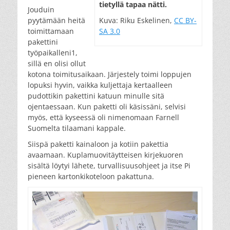
tie­tyl­lä ta­paa nät­ti.
Jouduin
pyytämään heitä
Kuva: Riku Eskelinen,
CC BY-
toimittamaan
SA 3.0
pakettini
työpaikalleni1,
sillä en olisi ollut
kotona toimitusaikaan. Järjestely toimi loppujen
lopuksi hyvin, vaikka kuljettaja kertaalleen
pudottikin pakettini katuun minulle sitä
ojentaessaan. Kun paketti oli käsissäni, selvisi
myös, että kyseessä oli nimenomaan Farnell
Suomelta tilaamani kappale.
Siispä paketti kainaloon ja kotiin pakettia
avaamaan. Kuplamuovitäytteisen kirjekuoren
sisältä löytyi lähete, turvallisuusohjeet ja itse Pi
pieneen kartonkikoteloon pakattuna.