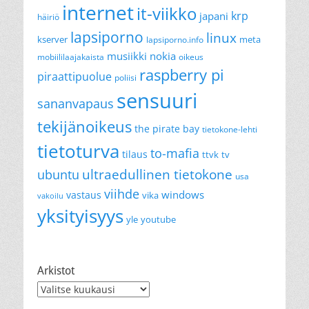
internet
it-viikko
krp
japani
häiriö
lapsiporno
linux
kserver
meta
lapsiporno.info
musiikki
nokia
mobiililaajakaista
oikeus
raspberry pi
piraattipuolue
poliisi
sensuuri
sananvapaus
tekijänoikeus
the pirate bay
tietokone-lehti
tietoturva
to-mafia
tilaus
ttvk
tv
ultraedullinen tietokone
ubuntu
usa
viihde
windows
vastaus
vika
vakoilu
yksityisyys
yle
youtube
Arkistot
Arkistot