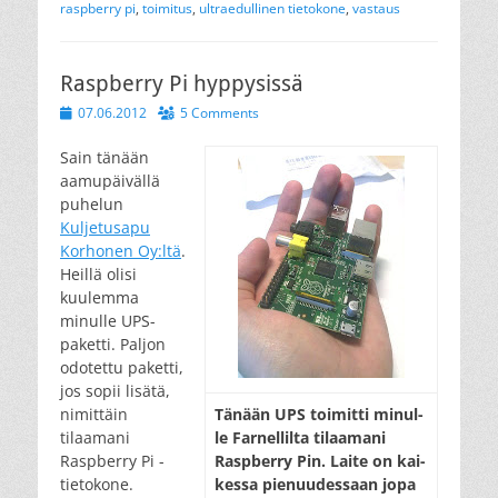
raspberry pi
,
toimitus
,
ultraedullinen tietokone
,
vastaus
Raspberry Pi hyppysissä
Posted
07.06.2012
5 Comments
on
Sain tänään
aamupäivällä
puhelun
Kuljetusapu
Korhonen Oy:ltä
.
Heillä olisi
kuulemma
minulle UPS-
paketti. Paljon
odotettu paketti,
jos sopii lisätä,
nimittäin
Tänään UPS toi­mit­ti mi­nul­
tilaamani
le Far­nel­lil­ta ti­laa­ma­ni
Raspberry Pi -
Rasp­berry Pin. Lai­te on kai­
tietokone.
kes­sa pie­nuu­des­saan jo­pa