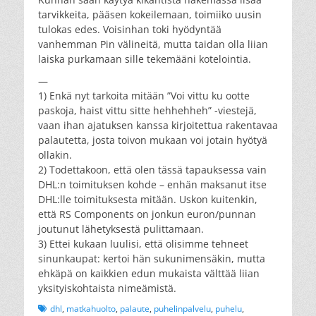
tarvikkeita, pääsen kokeilemaan, toimiiko uusin
tulokas edes. Voisinhan toki hyödyntää
vanhemman Pin välineitä, mutta taidan olla liian
laiska purkamaan sille tekemääni kotelointia.
—
1) Enkä nyt tarkoita mitään ”Voi vittu ku ootte
paskoja, haist vittu sitte hehhehheh” -viestejä,
vaan ihan ajatuksen kanssa kirjoitettua rakentavaa
palautetta, josta toivon mukaan voi jotain hyötyä
ollakin.
2) Todettakoon, että olen tässä tapauksessa vain
DHL:n toimituksen kohde – enhän maksanut itse
DHL:lle toimituksesta mitään. Uskon kuitenkin,
että RS Components on jonkun euron/punnan
joutunut lähetyksestä pulittamaan.
3) Ettei kukaan luulisi, että olisimme tehneet
sinunkaupat: kertoi hän sukunimensäkin, mutta
ehkäpä on kaikkien edun mukaista välttää liian
yksityiskohtaista nimeämistä.
Tags
dhl
,
matkahuolto
,
palaute
,
puhelinpalvelu
,
puhelu
,