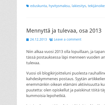
Tags
eduskunta
,
hyvitysmaksu
,
lakiesitys
,
tekijänoik
Mennyttä ja tulevaa, osa 2013
Posted
24.12.2013
Leave a comment
on
Niin alkaa vuosi 2013 olla lopuillaan, ja tapa
tässä postauksessa läpi menneen vuoden antia 
tulevaa.
Vuosi oli blogikirjoitteluni puolesta rauhall
kahdeskymmenes postaus. Syytän artikkelie
enemmänkin oikean elämäni aktiivisuutta k
puutetta: olen opiskellut ja paiskinut töitä t
kummoisia lepohetkiä.