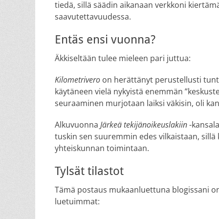
tiedä, sillä säädin aikanaan verkkoni kiertä
saavutettavuudessa.
Entäs ensi vuonna?
Äkkiseltään tulee mieleen pari juttua:
Kilometrivero
on herättänyt perustellusti tun
käytäneen vielä nykyistä enemmän ”keskustelu
seuraaminen murjotaan laiksi väkisin, oli ka
Alkuvuonna
Järkeä tekijänoikeuslakiin
-kansala
tuskin sen suuremmin edes vilkaistaan, sil
yhteiskunnan toimintaan.
Tylsät tilastot
Tämä postaus mukaanluettuna blogissani on 
luetuimmat: