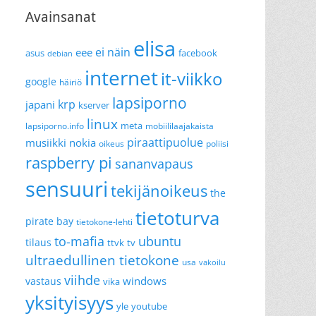
Avainsanat
elisa
ei näin
eee
asus
facebook
debian
internet
it-viikko
google
häiriö
lapsiporno
krp
japani
kserver
linux
meta
lapsiporno.info
mobiililaajakaista
piraattipuolue
musiikki
nokia
oikeus
poliisi
raspberry pi
sananvapaus
sensuuri
tekijänoikeus
the
tietoturva
pirate bay
tietokone-lehti
to-mafia
ubuntu
tilaus
ttvk
tv
ultraedullinen tietokone
usa
vakoilu
viihde
windows
vastaus
vika
yksityisyys
yle
youtube