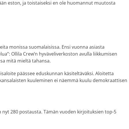
mään eston, ja toistaiseksi en ole huomannut muutosta
teita monissa suomalaisissa. Ensi vuonna asiasta
a”: Ollila Crew’n hyväveliverkoston avulla liikkumisen
nsa mitä mieltä tahansa.
isaloite päässee eduskunnan käsiteltäväksi. Aloitetta
lä kansalaisten kuuleminen ei näemmä kuulu demokraattisen
nyt 280 postausta. Tämän vuoden kirjoituksien top-5