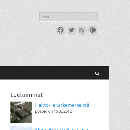
Search
for:
Facebook
Twitter
Feed
Website
Search
Luetuimmat
Heitto- ja tarkemerkeistä
posted on 16.02.2012
Mennyttä ja tulevaa, osa