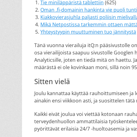
Tie miniläppäristä tablettiin
(625)
Oman .fi-domainin hankinta vie puoli tunt
Kiakkovierasjuhla paljasti poliisin mielival
Mikä Netpostissa tarkemmin ottaen mätt
Yhteystyypin muuttuminen tuo jännitystä
Tänä vuonna vierailuja itQ:n pääsivustolle o
osa vierailijoista saapuu sivustolle Google
Analyticsille, joten en tiedä mitä on haettu. 
määrästä ei ole kovinkaan moni, sillä noin 9
Sitten vielä
Joulu kannattaa käyttää rauhoittumiseen ja lep
ainakin ensi viikkoon asti, ja suosittelen tätä 
Kaikki eivät joulua voi viettää kotonaan rauha
terveydenhuollon ammattilaisia työskentelee
pyörittävät erilaisia 24/7 -huoltoasemia ja v