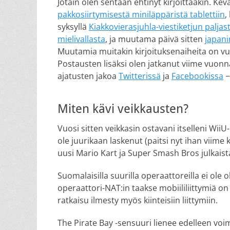
Jotain olen sentään ehtinyt kirjoittaakin. Kevää
pakkosiirtymisestä miniläppäristä tablettiin
,
syksyllä
Kiakkovierasjuhla-viestiketjun paljas
mielivallasta
, ja muutama päivä sitten
japani
Muutamia muitakin kirjoituksenaiheita on v
Postausten lisäksi olen jatkanut viime vuon
ajatusten jakoa
Twitterissä
ja
Facebookissa
−
Miten kävi veikkausten?
Vuosi sitten veikkasin ostavani itselleni WiiU
ole juurikaan laskenut (paitsi nyt ihan viime
uusi Mario Kart ja Super Smash Bros julkaista
Suomalaisilla suurilla operaattoreilla ei ole
operaattori-NAT:in taakse mobiililiittymiä on 
ratkaisu ilmesty myös kiinteisiin liittymiin.
The Pirate Bay -sensuuri lienee edelleen vo