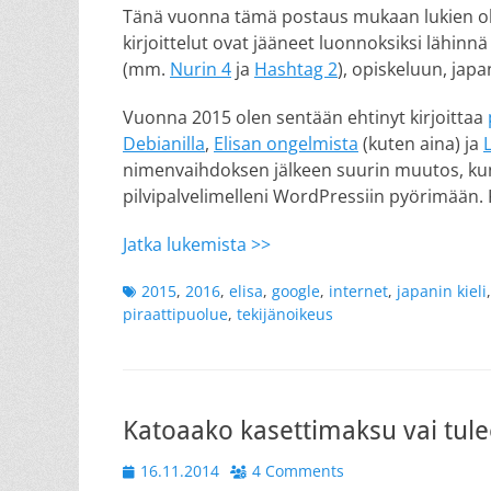
Tänä vuonna tämä postaus mukaan lukien ole
kirjoittelut ovat jääneet luonnoksiksi lähin
(mm.
Nurin 4
ja
Hashtag 2
), opiskeluun, japan
Vuonna 2015 olen sentään ehtinyt kirjoittaa
Debianilla
,
Elisan ongelmista
(kuten aina) ja
nimenvaihdoksen jälkeen suurin muutos, kun
pilvipalvelimelleni WordPressiin pyörimään. Ku
Jatka lukemista >>
Tags
2015
,
2016
,
elisa
,
google
,
internet
,
japanin kieli
piraattipuolue
,
tekijänoikeus
Katoaako kasettimaksu vai tule
Posted
16.11.2014
4 Comments