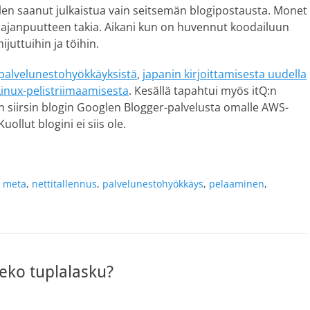
n saanut julkaistua vain seitsemän blogipostausta. Monet
nä ajanpuutteen takia. Aikani kun on huvennut koodailuun
ijuttuihin ja töihin.
palvelunestohyökkäyksistä
,
japanin kirjoittamisesta uudella
Linux-pelistriimaamisesta
. Kesällä tapahtui myös itQ:n
 siirsin blogin Googlen Blogger-palvelusta omalle AWS-
ollut blogini ei siis ole.
,
meta
,
nettitallennus
,
palvelunestohyökkäys
,
pelaaminen
,
eko tuplalasku?