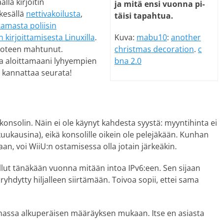
llä kirjoitin
ja mi­tä en­si vuon­na pi­
 kesällä
nettivakoilusta
,
täi­si ta­pah­tua.
tamasta poliisin
n kirjoittamisesta Linuxilla
.
Kuva:
mabu10
:
another
uoteen mahtunut.
christmas decoration
.
c
na aloittamaani lyhyempien
bna 2.0
 kannattaa seurata!
-konsolin. Näin ei ole käynyt kahdesta syystä: myyntihinta ei
 kuukausina), eikä konsolille oikein ole pelejäkään. Kunhan
an, voi WiiU:n ostamisessa olla jotain järkeäkin.
 ollut tänäkään vuonna mitään intoa IPv6:een. Sen sijaan
ryhdytty hiljalleen siirtämään. Toivoa sopii, ettei sama
imassa alkuperäisen määräyksen mukaan. Itse en asiasta