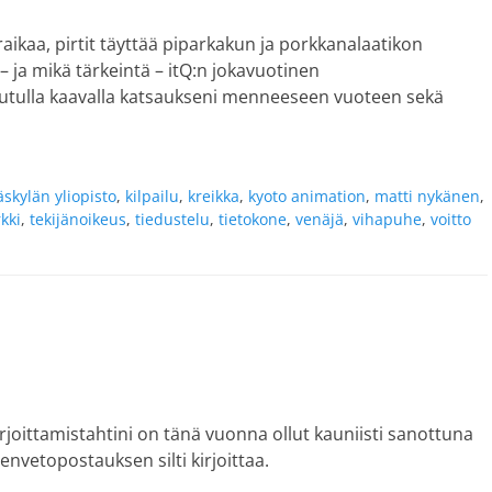
raikaa, pirtit täyttää piparkakun ja porkkanalaatikon
 – ja mikä tärkeintä – itQ:n jokavuotinen
ä tutulla kaavalla katsaukseni menneeseen vuoteen sekä
äskylän yliopisto
,
kilpailu
,
kreikka
,
kyoto animation
,
matti nykänen
,
kki
,
tekijänoikeus
,
tiedustelu
,
tietokone
,
venäjä
,
vihapuhe
,
voitto
kirjoittamistahtini on tänä vuonna ollut kauniisti sanottuna
envetopostauksen silti kirjoittaa.