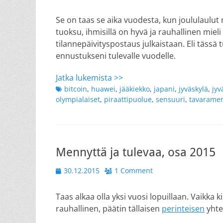
on
Se on taas se aika vuodesta, kun joululaulut 
tuoksu, ihmisillä on hyvä ja rauhallinen mieli
tilannepäivityspostaus julkaistaan. Eli täss
ennustukseni tulevalle vuodelle.
Jatka lukemista >>
Tags
bitcoin
,
huawei
,
jääkiekko
,
japani
,
jyväskylä
,
jyv
olympialaiset
,
piraattipuolue
,
sensuuri
,
tavaramer
Mennyttä ja tulevaa, osa 2015
Posted
30.12.2015
1 Comment
on
Taas alkaa olla yksi vuosi lopuillaan. Vaikka 
rauhallinen, päätin tällaisen
perinteisen
yhte