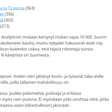
ia ja 12 euroa
(363)
lan
(356)
ää
(303)
(213)
n Analyticsin mukaan kertynyt hiukan vajaa 10 000. Suurin
n hakukoneen kautta, mutta nykyään hakusanat eivät näy
Jaksan kuitenkin uskoa, että täysiä robotteja tuosta
5 % kävijöistä on Suomesta.
oon. Itsekin olen jättänyt koulu- ja työasiat taka-alalle
niille, joilla tällainen mahdollisuus on.
ssa: joukko palomiehiä, poliiseja ja erilaisia
 myös näin jouluna. Ei myöskään pidä unohtaa niitä, jotka
astaavia usein (lähestulkoon) yksinään.