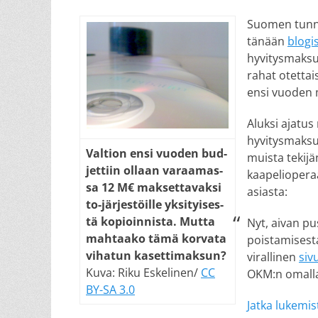
on
Suomen tunne
tänään
blogi
hyvitysmaksu,
rahat otettai
ensi vuoden 
Aluksi ajatus
hyvitysmaksum
Val­tion en­si vuo­den bud­
muista tekijä
jet­tiin ol­laan va­raa­mas­
kaapelioperaa
sa 12 M€ mak­set­ta­vak­si
asiasta:
to-jär­jes­töil­le yk­si­tyi­ses­
tä ko­pioin­nis­ta. Mut­ta
Nyt, aivan pu
mah­taa­ko tä­mä kor­va­ta
poistamisesta
vi­ha­tun ka­set­ti­mak­sun?
virallinen
siv
Kuva: Riku Eskelinen/
CC
OKM:n omalla 
BY-SA 3.0
Jatka lukemis