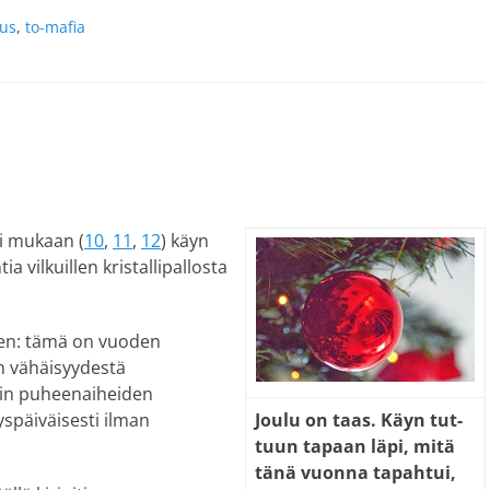
eus
,
to-mafia
ni mukaan (
10
,
11
,
12
) käyn
vilkuillen kristallipallosta
inen: tämä on vuoden
n vähäisyydestä
uin puheenaiheiden
äyspäiväisesti ilman
Jou­lu on taas. Käyn tut­
tuun ta­paan lä­pi, mi­tä
tä­nä vuon­na ta­pah­tui,