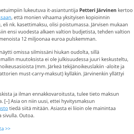
tuimpiin lukeutuva it-asiantuntija
Petteri Järvinen
kertoo
ssaan
, että monien vihaama yksityisen kopioinnin
 eli nk. kasettimaksu, olisi poistumassa. Järvisen mukaan
siin ensi vuodesta alkaen valtion budjetista, tehden valtion
menoista 12 miljoonaa euroa pulskemman.
 näytti omissa silmissäni hiukan oudolta, sillä
allin muutoksista ei ole julkisuudessa juuri keskusteltu,
noikeusasioista (mm. Järkeä tekijänoikeuslakiin -aloite ja
ttorien must-carry-maksut) kylläkin. Järvinenkin yllättyi
skista ja ilman ennakkovaroitusta, tulee tieto maksun
. [–] Asia on niin uusi, ettei hyvitysmaksun
usto
tiedä siitä mitään. Asiasta ei liioin ole mainintaa
sivulla. Outoa.
ta >>