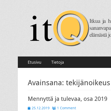
itQ
Itkua ja hammastenkiristelyä jo vuodesta 2008.
Primary
Skip
Etusivu
Tietoja
to
Menu
content
Avainsana:
tekijänoikeus
Mennyttä ja tulevaa, osa 2019
Posted
25.12.2019
1 Comment