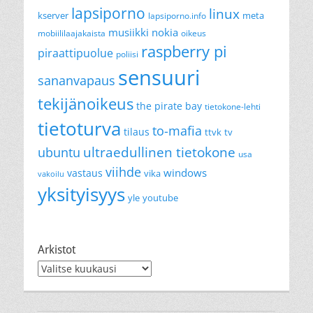
lapsiporno
linux
kserver
meta
lapsiporno.info
musiikki
nokia
mobiililaajakaista
oikeus
raspberry pi
piraattipuolue
poliisi
sensuuri
sananvapaus
tekijänoikeus
the pirate bay
tietokone-lehti
tietoturva
to-mafia
tilaus
ttvk
tv
ultraedullinen tietokone
ubuntu
usa
viihde
windows
vastaus
vika
vakoilu
yksityisyys
yle
youtube
Arkistot
Arkistot