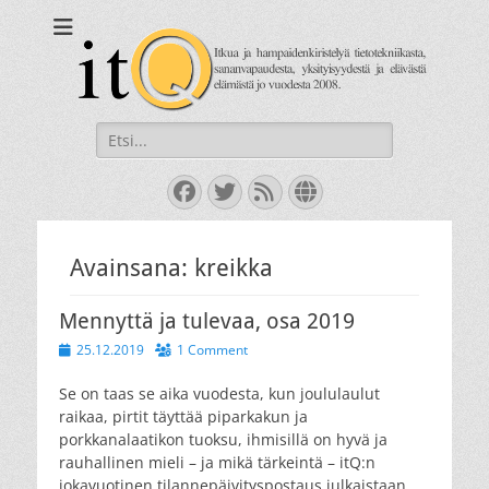
itQ
Itkua ja hammastenkiristelyä jo vuodesta 2008.
Search
for:
Facebook
Twitter
Feed
Website
Avainsana:
kreikka
Mennyttä ja tulevaa, osa 2019
Posted
25.12.2019
1 Comment
on
Se on taas se aika vuodesta, kun joululaulut
raikaa, pirtit täyttää piparkakun ja
porkkanalaatikon tuoksu, ihmisillä on hyvä ja
rauhallinen mieli – ja mikä tärkeintä – itQ:n
jokavuotinen tilannepäivityspostaus julkaistaan.