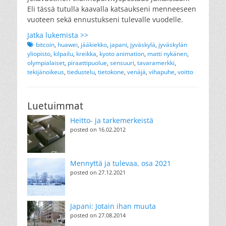
Eli tässä tutulla kaavalla katsaukseni menneeseen
vuoteen sekä ennustukseni tulevalle vuodelle.
Jatka lukemista >>
Tags
bitcoin
,
huawei
,
jääkiekko
,
japani
,
jyväskylä
,
jyväskylän
yliopisto
,
kilpailu
,
kreikka
,
kyoto animation
,
matti nykänen
,
olympialaiset
,
piraattipuolue
,
sensuuri
,
tavaramerkki
,
tekijänoikeus
,
tiedustelu
,
tietokone
,
venäjä
,
vihapuhe
,
voitto
Luetuimmat
Heitto- ja tarkemerkeistä
posted on 16.02.2012
Mennyttä ja tulevaa, osa 2021
posted on 27.12.2021
Japani: Jotain ihan muuta
posted on 27.08.2014