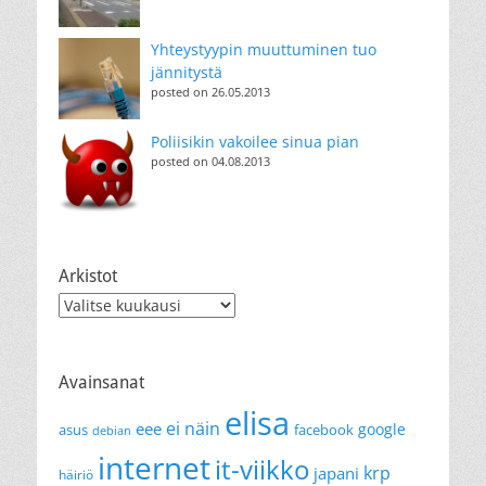
Yhteystyypin muuttuminen tuo
jännitystä
posted on 26.05.2013
Poliisikin vakoilee sinua pian
posted on 04.08.2013
Arkistot
Arkistot
Avainsanat
elisa
ei näin
eee
google
asus
facebook
debian
internet
it-viikko
krp
japani
häiriö