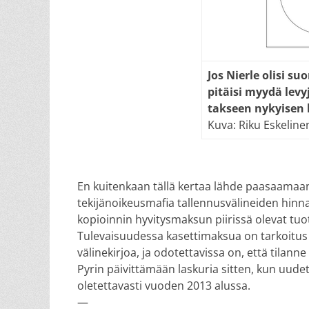
Jos Nierle oli­si su
pi­täi­si myy­dä le­vy­
tak­seen ny­kyi­sen h
Kuva: Riku Eskeline
En kuitenkaan tällä kertaa lähde paasaamaan
tekijänoikeusmafia tallennusvälineiden hinnas
kopioinnin hyvitysmaksun piirissä olevat tuo
Tulevaisuudessa kasettimaksua on tarkoitus 
välinekirjoa, ja odotettavissa on, että tila
Pyrin päivittämään laskuria sitten, kun uude
oletettavasti vuoden 2013 alussa.
—