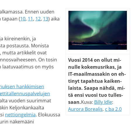
usi alkamassa. Ennen uuden
n tapaan (
10
,
11
,
12
,
13
) aika
a kiireinenkin, ja
ista postausta. Monista
, mutta artikkelit ovat
uonnosvaiheeseen. On tosin
Vuo­si 2014 on ol­lut mi­
ten laatuvaatimus on myös
nul­le ko­ke­mus­ri­kas, ja
IT-maa­il­mas­sa­kin on eh­
ti­nyt ta­pah­tua kai­ken­
nnuksen hankkimisen
lais­ta. Saa­pa näh­dä, mi­
nettitallennuspalvelujen
tä ensi vuo­si tuo tul­les­
alta vuoden suurimmat
saan.
Kuva:
Billy Idle
:
äkin Keljonkankaalta
Aurora Borealis
.
c ba 2.0
ksi
nettiongelmia
. Elokuussa
 purin näkemääni