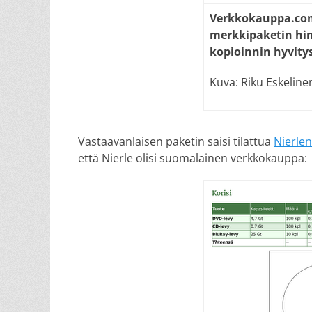
Verk­ko­kaup­pa.com
merk­ki­pa­ke­tin hin
ko­pi­oin­nin hy­vi­t
Kuva: Riku Eskeline
Vastaavanlaisen paketin saisi tilattua
Nierlen
että Nierle olisi suomalainen verkkokauppa: