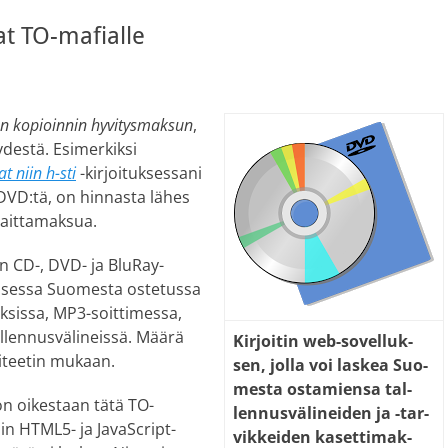
t TO-mafialle
sen kopioinnin hyvitysmaksun
,
ydestä. Esimerkiksi
t niin h-sti
-kirjoituksessani
DVD:tä, on hinnasta lähes
haittamaksua.
in CD-, DVD- ja BluRay-
aisessa Suomesta ostetussa
oksissa, MP3-soittimessa,
allennusvälineissä. Määrä
Kir­joi­tin web-so­vel­luk­
siteetin mukaan.
sen, jol­la voi las­kea Suo­
mes­ta os­ta­mien­sa tal­
on oikestaan tätä TO-
len­nus­vä­li­nei­den ja -tar­
in HTML5- ja JavaScript-
vik­kei­den ka­set­ti­mak­