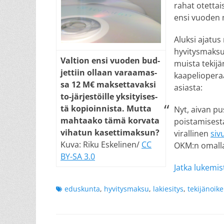
rahat otettai
ensi vuoden 
Aluksi ajatus
hyvitysmaksum
Val­tion en­si vuo­den bud­
muista tekijä
jet­tiin ol­laan va­raa­mas­
kaapelioperaa
sa 12 M€ mak­set­ta­vak­si
asiasta:
to-jär­jes­töil­le yk­si­tyi­ses­
tä ko­pioin­nis­ta. Mut­ta
Nyt, aivan pu
mah­taa­ko tä­mä kor­va­ta
poistamisesta
vi­ha­tun ka­set­ti­mak­sun?
virallinen
siv
Kuva: Riku Eskelinen/
CC
OKM:n omalla 
BY-SA 3.0
Jatka lukemis
Tags
eduskunta
,
hyvitysmaksu
,
lakiesitys
,
tekijänoik