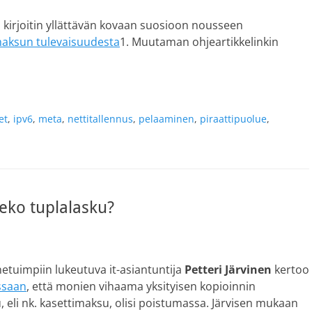
 kirjoitin yllättävän kovaan suosioon nousseen
maksun tulevaisuudesta
1. Muutaman ohjeartikkelinkin
et
,
ipv6
,
meta
,
nettitallennus
,
pelaaminen
,
piraattipuolue
,
eko tuplalasku?
tuimpiin lukeutuva it-asiantuntija
Petteri Järvinen
kertoo
ssaan
, että monien vihaama yksityisen kopioinnin
 eli nk. kasettimaksu, olisi poistumassa. Järvisen mukaan