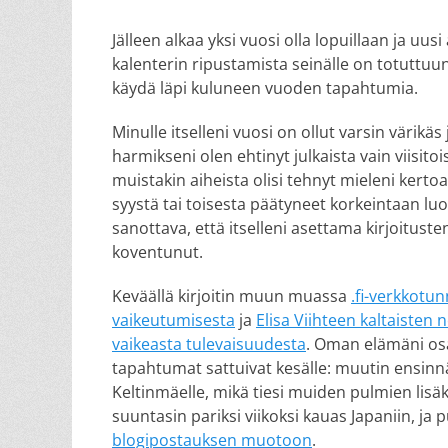
on
Jälleen alkaa yksi vuosi olla lopuillaan ja u
kalenterin ripustamista seinälle on totuttuu
käydä läpi kuluneen vuoden tapahtumia.
Minulle itselleni vuosi on ollut varsin värikäs j
harmikseni olen ehtinyt julkaista vain viisito
muistakin aiheista olisi tehnyt mieleni kertoa
syystä tai toisesta päätyneet korkeintaan l
sanottava, että itselleni asettama kirjoitus
koventunut.
Keväällä kirjoitin muun muassa
.fi-verkkotu
vaikeutumisesta
ja
Elisa Viihteen kaltaisten 
vaikeasta tulevaisuudesta
. Oman elämäni os
tapahtumat sattuivat kesälle: muutin ensinn
Keltinmäelle, mikä tiesi muiden pulmien lisä
suuntasin pariksi viikoksi kauas Japaniin, ja
blogipostauksen muotoon
.