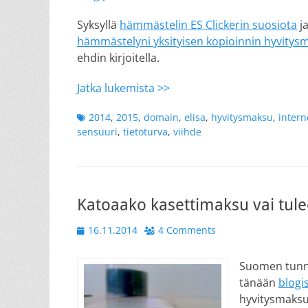
Syksyllä
hämmästelin ES Clickerin suosiota
ja
hämmästelyni yksityisen kopioinnin hyvitys
ehdin kirjoitella.
Jatka lukemista >>
Tags
2014
,
2015
,
domain
,
elisa
,
hyvitysmaksu
,
intern
sensuuri
,
tietoturva
,
viihde
Katoaako kasettimaksu vai tule
Posted
16.11.2014
4 Comments
on
Suomen tunne
tänään
blogi
hyvitysmaksu,