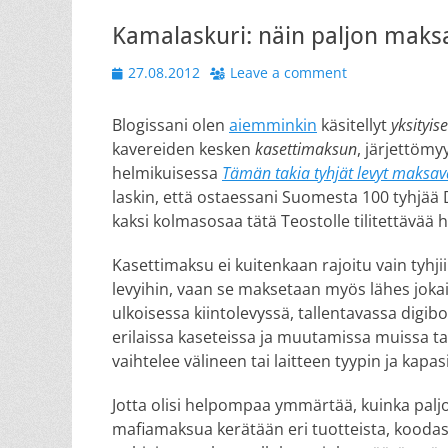
Kamalaskuri: näin paljon maksa
Posted
27.08.2012
Leave a comment
on
Blogissani olen
aiemminkin
käsitellyt
yksityi
kavereiden kesken
kasettimaksun
, järjettömy
helmikuisessa
Tämän takia tyhjät levyt maksava
laskin, että ostaessani Suomesta 100 tyhjää 
kaksi kolmasosaa tätä Teostolle tilitettävää 
Kasettimaksu ei kuitenkaan rajoitu vain tyhji
levyihin, vaan se maksetaan myös lähes jok
ulkoisessa kiintolevyssä, tallentavassa digib
erilaissa kaseteissa ja muutamissa muissa t
vaihtelee välineen tai laitteen tyypin ja kapa
Jotta olisi helpompaa ymmärtää, kuinka palj
mafiamaksua kerätään eri tuotteista, koodas