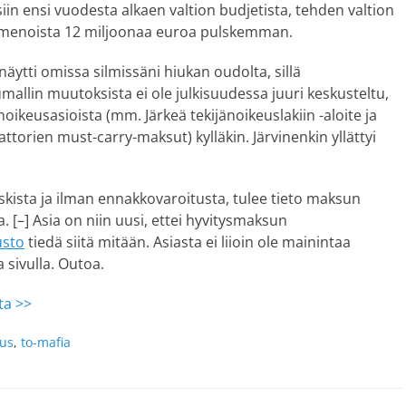
siin ensi vuodesta alkaen valtion budjetista, tehden valtion
menoista 12 miljoonaa euroa pulskemman.
 näytti omissa silmissäni hiukan oudolta, sillä
allin muutoksista ei ole julkisuudessa juuri keskusteltu,
noikeusasioista (mm. Järkeä tekijänoikeuslakiin -aloite ja
ttorien must-carry-maksut) kylläkin. Järvinenkin yllättyi
skista ja ilman ennakkovaroitusta, tulee tieto maksun
. [–] Asia on niin uusi, ettei hyvitysmaksun
usto
tiedä siitä mitään. Asiasta ei liioin ole mainintaa
sivulla. Outoa.
ta >>
eus
,
to-mafia