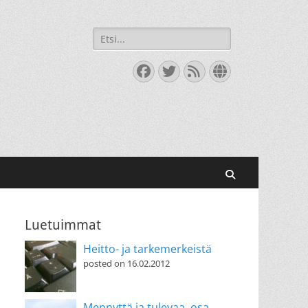
Search
for:
Facebook
Twitter
Feed
Website
Search
Luetuimmat
Heitto- ja tarkemerkeistä
posted on 16.02.2012
Mennyttä ja tulevaa, osa