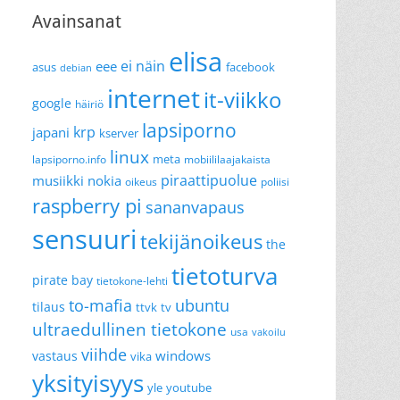
Avainsanat
elisa
ei näin
eee
asus
facebook
debian
internet
it-viikko
google
häiriö
lapsiporno
krp
japani
kserver
linux
meta
lapsiporno.info
mobiililaajakaista
piraattipuolue
musiikki
nokia
oikeus
poliisi
raspberry pi
sananvapaus
sensuuri
tekijänoikeus
the
tietoturva
pirate bay
tietokone-lehti
to-mafia
ubuntu
tilaus
ttvk
tv
ultraedullinen tietokone
usa
vakoilu
viihde
windows
vastaus
vika
yksityisyys
yle
youtube