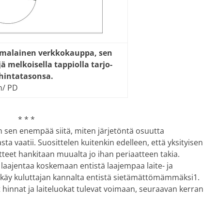
o­ma­lai­nen verk­ko­kaup­pa, sen
jä mel­koi­sel­la tap­piol­la tar­jo­
in­ta­ta­son­sa.
n/ PD
* * *
 sen enempää siitä, miten järjetöntä osuutta
ta vaatii. Suosittelen kuitenkin edelleen, että yksityisen
tteet hankitaan muualta jo ihan periaatteen takia.
laajentaa koskemaan entistä laajempaa laite- ja
nne käy kuluttajan kannalta entistä sietämättömämmäksi1.
t hinnat ja laiteluokat tulevat voimaan, seuraavan kerran