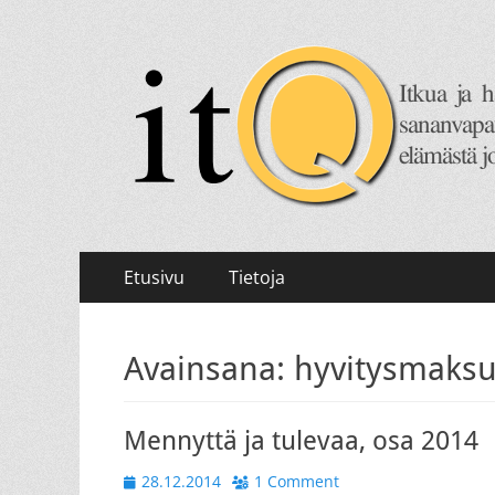
itQ
Itkua ja hammastenkiristelyä jo vuodesta 2008.
Primary
Skip
Etusivu
Tietoja
to
Menu
content
Avainsana:
hyvitysmaks
Mennyttä ja tulevaa, osa 2014
Posted
28.12.2014
1 Comment