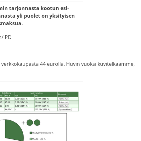
in tar­jon­nas­ta koo­tun esi­
­nas­ta yli puo­let on yk­si­tyi­sen
ys­mak­sua.
n/ PD
verkkokaupasta 44 eurolla. Huvin vuoksi kuvitelkaamme,