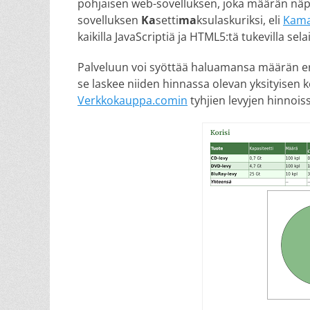
pohjaisen web-sovelluksen, joka määrän näp
sovelluksen
Ka
setti
ma
ksulaskuriksi, eli
Kama
kaikilla JavaScriptiä ja HTML5:tä tukevilla selai
Palveluun voi syöttää haluamansa määrän eril
se laskee niiden hinnassa olevan yksityisen
Verkkokauppa.comin
tyhjien levyjen hinnoi