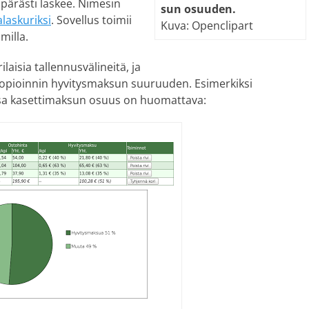
pärästi laskee. Nimesin
sun osuu­den.
laskuriksi
. Sovellus toimii
Kuva: Openclipart
milla.
aisia tallennusvälineitä, ja
 kopioinnin hyvitysmaksun suuruuden. Esimerkiksi
ssa kasettimaksun osuus on huomattava: