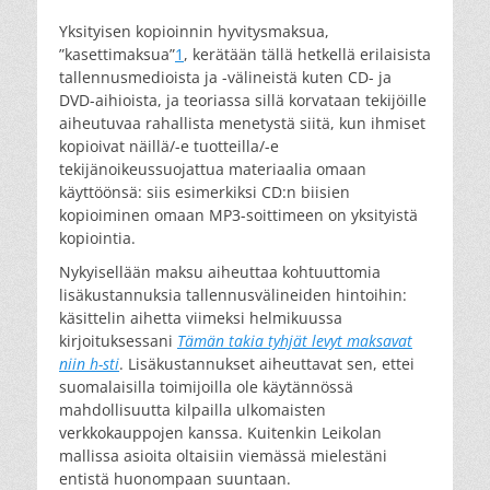
Yksityisen kopioinnin hyvitysmaksua,
”kasettimaksua”
1
, kerätään tällä hetkellä erilaisista
tallennusmedioista ja -välineistä kuten CD- ja
DVD-aihioista, ja teoriassa sillä korvataan tekijöille
aiheutuvaa rahallista menetystä siitä, kun ihmiset
kopioivat näillä/-e tuotteilla/-e
tekijänoikeussuojattua materiaalia omaan
käyttöönsä: siis esimerkiksi CD:n biisien
kopioiminen omaan MP3-soittimeen on yksityistä
kopiointia.
Nykyisellään maksu aiheuttaa kohtuuttomia
lisäkustannuksia tallennusvälineiden hintoihin:
käsittelin aihetta viimeksi helmikuussa
kirjoituksessani
Tämän takia tyhjät levyt maksavat
niin h-sti
. Lisäkustannukset aiheuttavat sen, ettei
suomalaisilla toimijoilla ole käytännössä
mahdollisuutta kilpailla ulkomaisten
verkkokauppojen kanssa. Kuitenkin Leikolan
mallissa asioita oltaisiin viemässä mielestäni
entistä huonompaan suuntaan.