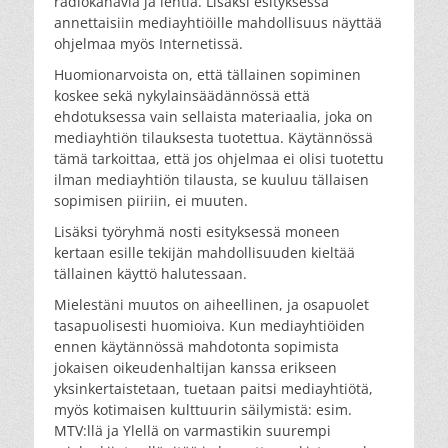
radiokanavia ja lehtiä. Lisäksi esityksessä
annettaisiin mediayhtiöille mahdollisuus näyttää
ohjelmaa myös Internetissä.
Huomionarvoista on, että tällainen sopiminen
koskee sekä nykylainsäädännössä että
ehdotuksessa vain sellaista materiaalia, joka on
mediayhtiön tilauksesta tuotettua. Käytännössä
tämä tarkoittaa, että jos ohjelmaa ei olisi tuotettu
ilman mediayhtiön tilausta, se kuuluu tällaisen
sopimisen piiriin, ei muuten.
Lisäksi työryhmä nosti esityksessä moneen
kertaan esille tekijän mahdollisuuden kieltää
tällainen käyttö halutessaan.
Mielestäni muutos on aiheellinen, ja osapuolet
tasapuolisesti huomioiva. Kun mediayhtiöiden
ennen käytännössä mahdotonta sopimista
jokaisen oikeudenhaltijan kanssa erikseen
yksinkertaistetaan, tuetaan paitsi mediayhtiötä,
myös kotimaisen kulttuurin säilymistä: esim.
MTV:llä ja Ylellä on varmastikin suurempi