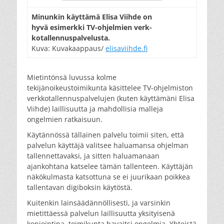
Minunkin käyttämä Elisa Viihde on
hyvä esimerkki TV-ohjelmien verk-
kotallennuspalvelusta.
Kuva: Kuvakaappaus/
elisaviihde.fi
Mietintönsä luvussa kolme
tekijänoikeustoimikunta käsittelee TV-ohjelmiston
verkkotallennuspalvelujen (kuten käyttämäni Elisa
Viihde) laillisuutta ja mahdollisia malleja
ongelmien ratkaisuun.
Käytännössä tällainen palvelu toimii siten, että
palvelun käyttäjä valitsee haluamansa ohjelman
tallennettavaksi, ja sitten haluamanaan
ajankohtana katselee tämän tallenteen. Käyttäjän
näkökulmasta katsottuna se ei juurikaan poikkea
tallentavan digiboksin käytöstä.
Kuitenkin lainsäädännöllisesti, ja varsinkin
mietittäessä palvelun laillisuutta yksityisenä
kopiointina, toimikunta havaitsi ongelmia. Yhteistä