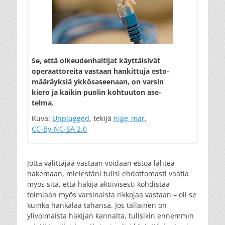
Se, että oikeudenhaltijat käyttäisivät
operaattoreita vastaan hankittuja esto-
määräyksiä ykkösaseenaan, on varsin
kiero ja kaikin puolin kohtuuton ase-
telma.
Kuva:
Unplugged
, tekijä
nige_mar
.
CC-By-NC-SA 2.0
Jotta välittäjää vastaan voidaan estoa lähteä
hakemaan, mielestäni tulisi ehdottomasti vaatia
myös sitä, että hakija aktiivisesti kohdistaa
toimiaan myös varsinaista rikkojaa vastaan – oli se
kuinka hankalaa tahansa. Jos tällainen on
ylivoimaista hakijan kannalta, tulisikin ennemmin