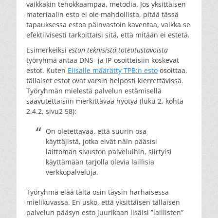
vaikkakin tehokkaampaa, metodia. Jos yksittäisen
materiaalin esto ei ole mahdollista, pitää tässä
tapauksessa estoa päinvastoin kaventaa, vaikka se
efektiivisesti tarkoittaisi sitä, että mitään ei estetä.
Esimerkeiksi
eston teknisistä toteutustavoista
työryhmä antaa DNS- ja IP-osoitteisiin koskevat
estot. Kuten
Elisalle määrätty TPB:n esto
osoittaa,
tällaiset estot ovat varsin helposti kierrettävissä.
Työryhmän mielestä palvelun estämisellä
saavutettaisiin merkittävää hyötyä (luku 2, kohta
2.4.2, sivu2 58):
On oletettavaa, että suurin osa
käyttäjistä, jotka eivät näin pääsisi
laittoman sivuston palveluihin, siirtyisi
käyttämään tarjolla olevia laillisia
verkkopalveluja.
Työryhmä elää tältä osin täysin harhaisessa
mielikuvassa. En usko, että yksittäisen tällaisen
palvelun pääsyn esto juurikaan lisäisi ”laillisten”