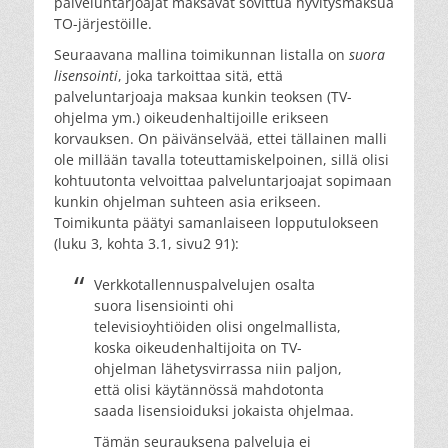
palveluntarjoajat maksavat sovittua hyvitysmaksua
TO-järjestöille.
Seuraavana mallina toimikunnan listalla on
suora
lisensointi
, joka tarkoittaa sitä, että
palveluntarjoaja maksaa kunkin teoksen (TV-
ohjelma ym.) oikeudenhaltijoille erikseen
korvauksen. On päivänselvää, ettei tällainen malli
ole millään tavalla toteuttamiskelpoinen, sillä olisi
kohtuutonta velvoittaa palveluntarjoajat sopimaan
kunkin ohjelman suhteen asia erikseen.
Toimikunta päätyi samanlaiseen lopputulokseen
(luku 3, kohta 3.1, sivu2 91):
Verkkotallennuspalvelujen osalta
suora lisensiointi ohi
televisioyhtiöiden olisi ongelmallista,
koska oikeudenhaltijoita on TV-
ohjelman lähetysvirrassa niin paljon,
että olisi käytännössä mahdotonta
saada lisensioiduksi jokaista ohjelmaa.
Tämän seurauksena palveluja ei