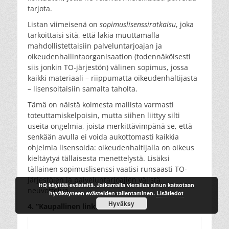
tarjota.
Listan viimeisenä on
sopimuslisenssiratkaisu
, joka
tarkoittaisi sitä, että lakia muuttamalla
mahdollistettaisiin palveluntarjoajan ja
oikeudenhallintaorganisaation (todennäköisesti
siis jonkin TO-järjestön) välinen sopimus, jossa
kaikki materiaali – riippumatta oikeudenhaltijasta
– lisensoitaisiin samalta taholta.
Tämä on näistä kolmesta mallista varmasti
toteuttamiskelpoisin, mutta siihen liittyy silti
useita ongelmia, joista merkittävimpänä se, että
senkään avulla ei voida aukottomasti kaikkia
ohjelmia lisensoida: oikeudenhaltijalla on oikeus
kieltäytyä tällaisesta menettelystä. Lisäksi
tällainen sopimuslisenssi vaatisi runsaasti TO-
järjestöjen ja palveluntarjoajien välistä
itQ käyttää evästeitä. Jatkamalla vierailua sinun katsotaan
neuvottelua.
hyväksyneen evästeiden tallentaminen.
Lisätiedot
Hyväksy
4. ”Kaupallinen linkittäminen
”