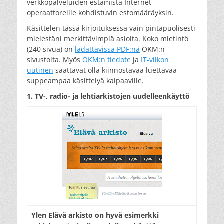
verkkopalveluiden estämistä Internet-
operaattoreille kohdistuvin estomääräyksin.
Käsittelen tässä kirjoituksessa vain pintapuolisesti
mielestäni merkittävimpiä asioita. Koko mietintö
(240 sivua) on
ladattavissa PDF:nä
OKM:n
sivustolta. Myös
OKM:n tiedote
ja
IT-viikon
uutinen
saattavat olla kiinnostavaa luettavaa
suppeampaa käsittelyä kaipaaville.
1. TV-, radio- ja lehtiarkistojen uudelleenkäyttö
Ylen Elävä arkisto on hyvä esimerkki