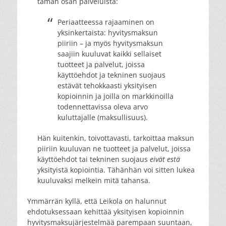
tämän osan palveluista:
Periaatteessa rajaaminen on
yksinkertaista: hyvitysmaksun
piiriin – ja myös hyvitysmaksun
saajiin kuuluvat kaikki sellaiset
tuotteet ja palvelut, joissa
käyttöehdot ja tekninen suojaus
estävät tehokkaasti yksityisen
kopioinnin ja joilla on markkinoilla
todennettavissa oleva arvo
kuluttajalle (maksullisuus).
Hän kuitenkin, toivottavasti, tarkoittaa maksun
piiriin kuuluvan ne tuotteet ja palvelut, joissa
käyttöehdot tai tekninen suojaus
eivät estä
yksityistä kopiointia. Tähänhän voi sitten lukea
kuuluvaksi melkein mitä tahansa.
Ymmärrän kyllä, että Leikola on halunnut
ehdotuksessaan kehittää yksityisen kopioinnin
hyvitysmaksujärjestelmää parempaan suuntaan,