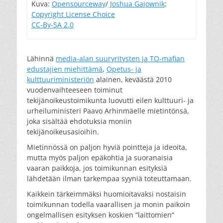
Kuva:
Opensourceway
/
Joshua Gajownik
:
Copyright License Choice
CC-By-SA 2.0
Lähinnä
media-alan suuryritysten ja TO-mafian
edustajien miehittämä
,
Opetus- ja
kulttuuriministeriön
alainen, keväästä 2010
vuodenvaihteeseen toiminut
tekijänoikeustoimikunta luovutti eilen kulttuuri- ja
urheiluministeri Paavo Arhinmäelle mietintönsä,
joka sisältää ehdotuksia moniin
tekijänoikeusasioihin.
Mietinnössä on paljon hyviä pointteja ja ideoita,
mutta myös paljon epäkohtia ja suoranaisia
vaaran paikkoja, jos toimikunnan esityksiä
lähdetään ilman tarkempaa syyniä toteuttamaan.
Kaikkein tärkeimmäksi huomioitavaksi nostaisin
toimikunnan todella vaarallisen ja monin paikoin
ongelmallisen esityksen koskien ”laittomien”