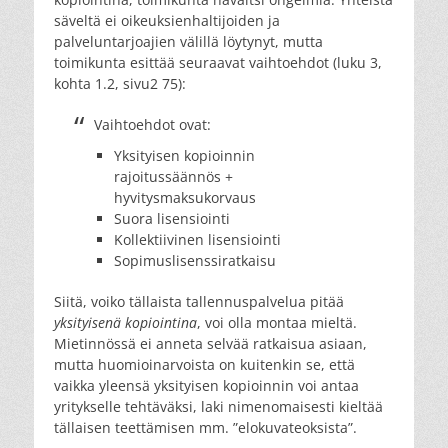
säveltä ei oikeuksienhaltijoiden ja
palveluntarjoajien välillä löytynyt, mutta
toimikunta esittää seuraavat vaihtoehdot (luku 3,
kohta 1.2, sivu2 75):
Vaihtoehdot ovat:
Yksityisen kopioinnin
rajoitussäännös +
hyvitysmaksukorvaus
Suora lisensiointi
Kollektiivinen lisensiointi
Sopimuslisenssiratkaisu
Siitä, voiko tällaista tallennuspalvelua pitää
yksityisenä kopiointina
, voi olla montaa mieltä.
Mietinnössä ei anneta selvää ratkaisua asiaan,
mutta huomioinarvoista on kuitenkin se, että
vaikka yleensä yksityisen kopioinnin voi antaa
yritykselle tehtäväksi, laki nimenomaisesti kieltää
tällaisen teettämisen mm. ”elokuvateoksista”.