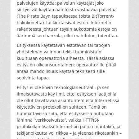
palvelujen käyttöä: palvelun käyttäjät joko
siirtyisivät käyttämään toista vastaavaa palvelua
(The Pirate Bayn tapauksessa toista BitTorrent-
hakukonetta), tai kiertäisivät eston. Internetin
rakenteesta johtuen täysin aukottomia estoja on
äärimmäisen hankala, ellei mahdoton, toteuttaa.
Esityksessä käytettävän estotavan tai tapojen
yhdistelmän valinnan tekisi tuomioistuin
kuultuaan operaattoria aiheesta. Tässä asiassa
esitys on oikeansuuntainen: operaattorille pitää
antaa mahdollisuus käyttää teknisesti sille
sopivinta tapaa.
Esitys ei ole kovin teknologianeutraali, ja sen
ilmaisutavasta käy ilmi, ettei esityksen laatijoilla
ole ollut tarvittavaa asiantuntemusta Internetissä
käytettävien protokollien suhteen. Tämä on
huomattavissa siitä, että esityksessä puhutaan
lähinnä ”verkkosivuista”, vaikka HTTP(S)-
protokollan lisäksi Internet on paljon muutakin, ja
tekijänoikeutta voi rikkoa – ja yleensä rikotaankin –