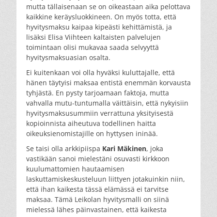
mutta tällaisenaan se on oikeastaan aika pelottava
kaikkine keräysluokkineen. On myös totta, että
hyvitysmaksu kaipaa kipeästi kehittämistä, ja
lisäksi Elisa Viihteen kaltaisten palvelujen
toimintaan olisi mukavaa saada selvyyttä
hyvitysmaksuasian osalta.
Ei kuitenkaan voi olla hyväksi kuluttajalle, että
hänen täytyisi maksaa entistä enemmän korvausta
tyhjästä. En pysty tarjoamaan faktoja, mutta
vahvalla mutu-tuntumalla väittäisin, että nykyisiin
hyvitysmaksusummiin verrattuna yksityisestä
kopioinnista aiheutuva todellinen haitta
oikeuksienomistajille on hyttysen ininää.
Se taisi olla arkkipiispa
Kari Mäkinen
, joka
vastikään sanoi mielestäni osuvasti kirkkoon
kuulumattomien hautaamisen
laskuttamiskeskusteluun liittyen jotakuinkin niin,
että ihan kaikesta tässä elämässä ei tarvitse
maksaa. Tämä Leikolan hyvitysmalli on siinä
mielessä lähes päinvastainen, että kaikesta