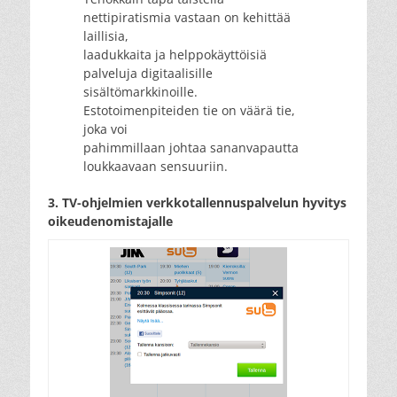
nettipiratismia vastaan on kehittää
laillisia,
laadukkaita ja helppokäyttöisiä
palveluja digitaalisille
sisältömarkkinoille.
Estotoimenpiteiden tie on väärä tie,
joka voi
pahimmillaan johtaa sananvapautta
loukkaavaan sensuuriin.
3. TV-ohjelmien verkkotallennuspalvelun hyvitys
oikeudenomistajalle