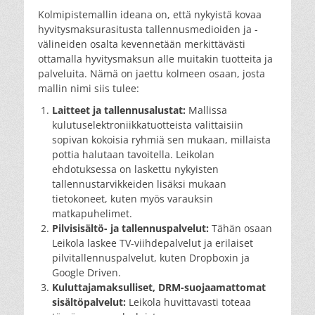
Kolmipistemallin ideana on, että nykyistä kovaa
hyvitysmaksurasitusta tallennusmedioiden ja -
välineiden osalta kevennetään merkittävästi
ottamalla hyvitysmaksun alle muitakin tuotteita ja
palveluita. Nämä on jaettu kolmeen osaan, josta
mallin nimi siis tulee:
Laitteet ja tallennusalustat:
Mallissa
kulutuselektroniikkatuotteista valittaisiin
sopivan kokoisia ryhmiä sen mukaan, millaista
pottia halutaan tavoitella. Leikolan
ehdotuksessa on laskettu nykyisten
tallennustarvikkeiden lisäksi mukaan
tietokoneet, kuten myös varauksin
matkapuhelimet.
Pilvisisältö- ja tallennuspalvelut:
Tähän osaan
Leikola laskee TV-viihdepalvelut ja erilaiset
pilvitallennuspalvelut, kuten Dropboxin ja
Google Driven.
Kuluttajamaksulliset, DRM-suojaamattomat
sisältöpalvelut:
Leikola huvittavasti toteaa