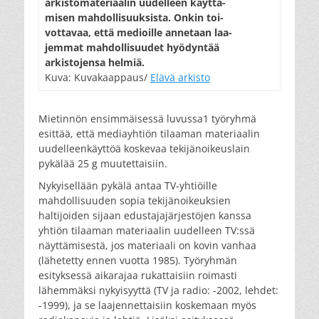
arkistomateriaalin uudelleen käyttä-
misen mahdollisuuksista. Onkin toi-
vottavaa, että medioille annetaan laa-
jemmat mahdollisuudet hyödyntää
arkistojensa helmiä.
Kuva: Kuvakaappaus/
Elävä arkisto
Mietinnön ensimmäisessä luvussa1 työryhmä
esittää, että mediayhtiön tilaaman materiaalin
uudelleenkäyttöä koskevaa tekijänoikeuslain
pykälää 25 g muutettaisiin.
Nykyisellään pykälä antaa TV-yhtiöille
mahdollisuuden sopia tekijänoikeuksien
haltijoiden sijaan edustajajärjestöjen kanssa
yhtiön tilaaman materiaalin uudelleen TV:ssä
näyttämisestä, jos materiaali on kovin vanhaa
(lähetetty ennen vuotta 1985). Työryhmän
esityksessä aikarajaa rukattaisiin roimasti
lähemmäksi nykyisyyttä (TV ja radio: -2002, lehdet:
-1999), ja se laajennettaisiin koskemaan myös