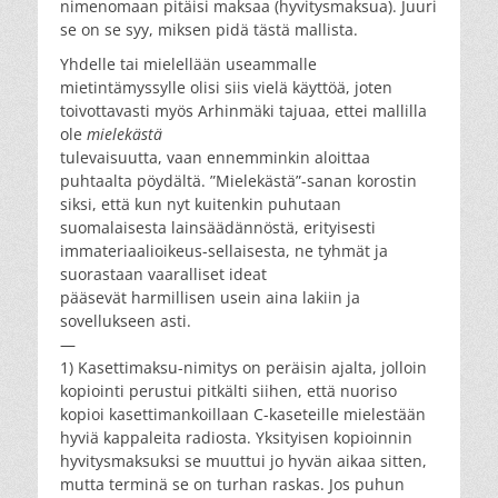
nimenomaan pitäisi maksaa (hyvitysmaksua). Juuri
se on se syy, miksen pidä tästä mallista.
Yhdelle tai mielellään useammalle
mietintämyssylle olisi siis vielä käyttöä, joten
toivottavasti myös Arhinmäki tajuaa, ettei mallilla
ole
mielekästä
tulevaisuutta, vaan ennemminkin aloittaa
puhtaalta pöydältä. ”Mielekästä”-sanan korostin
siksi, että kun nyt kuitenkin puhutaan
suomalaisesta lainsäädännöstä, erityisesti
immateriaalioikeus-sellaisesta, ne tyhmät ja
suorastaan vaaralliset ideat
pääsevät harmillisen usein aina lakiin ja
sovellukseen asti.
—
1) Kasettimaksu-nimitys on peräisin ajalta, jolloin
kopiointi perustui pitkälti siihen, että nuoriso
kopioi kasettimankoillaan C-kaseteille mielestään
hyviä kappaleita radiosta. Yksityisen kopioinnin
hyvitysmaksuksi se muuttui jo hyvän aikaa sitten,
mutta terminä se on turhan raskas. Jos puhun