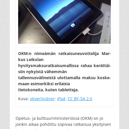
OKM:n ni­meä­män rat­kai­su­neu­vot­te­li­ja Mar­
kus Lei­ko­lan
hy­vi­tys­mak­su­rat­kai­su­mal­lis­sa ra­haa ke­rät­täi­
siin ny­kyis­tä vä­hem­män
tal­len­nus­vä­li­neis­tä ulot­ta­mal­la mak­su kos­ke­
maan esi­mer­kik­si eri­lai­sia
tie­to­ko­nei­ta, ku­ten tab­let­te­ja.
Kuva:
oliverlindner
:
iPad
.
CC BY-SA 2.0
Opetus- ja kulttuuriministeriössä (OKM) on jo
jonkin aikaa pohdittu sopivaa ratkaisua yksityisen