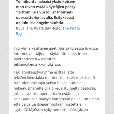
Toimikunta haluaisi yksioikoisem-
man tavan estää käyttäjien pääsy
”laittomille sivustoille” Internet-
operaattorien avulla. Esityksessä
on lukuisia ongelmakohtia.
Kuva: The Pirate Bay -logo/
The Pirate
Bay
Työryhmä käsittelee mietintönsä toisessa luvussa
Internet-välittäjien – käytännössä siis Internet-
operaattorien – vastuuta
tekijänoikeusrikkomuksissa.
Tekijänoikeustyöryhmä esittää, että
tekijänoikeuslakia muutettaisiin sellaiseksi, että
oikeudenomistajat voivat hakea uudella
hakemusmenettelyllä oikeusistuimelta päätöstä,
joka velvottaisi operaattorin estämään
asiakkaidensa pääsyn laittomaan palveluun ilman,
että palvelua itseään vastaan nostettaisiin
syytettä. Myöskin nykyinen estomääräyksen