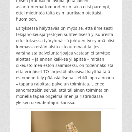
toisen protokollan avulla. Jo tällaisen
asiantuntemattomuudenkin takia olisi parempi,
ettei mietintöä tältä osin juurikaan otettaisi
huomioon.
Esityksessä hälyttävää on myös se, että ilmeisesti
tekijänoikeusjärjestöjen suhteellisesti ylisuuresta
edustuksessa työryhmässä johtuen työryhmä olisi
luomassa eräänlaista estoautomaattia: jos
varsinaista palveluntarjoajaa vastaan ei tarvitse
aloittaa – ja ennen kaikkea ylläpitää – mitään
oikeustoimea eston saamiseksi, on todennäköistä
että erinäiset TO-järjestöt alkaisivat käyttää tätä
estomenettely pääasiallisena – ehkä jopa ainoana
– tapana rajoittaa palvelun toimintaa. Lienee
sanomattakin selvää, että tällainen toiminta on
monella tapaa ongelmallinen ja ristiriidassa
yleisen oikeudentajun kanssa.