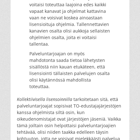
voitaisi toteuttaa laajoina edes kaikki
vapaat kanavat ja ohjelmat kattavina
vaan ne voisivat koskea ainoastaan
lisensioituja ohjelmia. Tallennettavien
kanavien osalta olisi aukkoja sellaisten
ohjelmien osalta, joita ei voitaisi
tallentaa.
Palveluntarjoajan on myös
mahdotonta saada tietoa lähetysten
sisällöstä niin kauan etukäteen, että
lisensiointi tällaisten palvelujen osalta
olisi käytännössä mahdollista
toteuttaa.
Kollektiivisella lisensoinnilla
tarkoitetaan sitä, että
palveluntarjoajat sopisivat TO-edustajajärjestöjen
kanssa ohjelmista siltä osin, kun
oikeudenomistajat ovat järjestöjen jäseniä. Vaikka
tämä joiltain osin helpottaisi palveluntarjoajien
tehtävää, olisi niiden taakka edelleen täysin
kohtuuton, jotta ne voisivat mielekkäästi palvelua