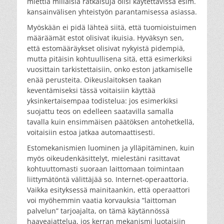
miettiä millaisia ratkaisuja olisi käytettävissä esim.
kansainvälisen yhteistyön parantamisessa asiassa.
Myöskään ei pidä lähteä siitä, että tuomioistuimen
määräämät estot olisivat ikuisia. Hyväksyn sen,
että estomääräykset olisivat nykyistä pidempiä,
mutta pitäisin kohtuullisena sitä, että esimerkiksi
vuosittain tarkistettaisiin, onko eston jatkamiselle
enää perusteita. Oikeuslaitoksen taakan
keventämiseksi tässä voitaisiin käyttää
yksinkertaisempaa todistelua: jos esimerkiksi
suojattu teos on edelleen saatavilla samalla
tavalla kuin ensimmäisen päätöksen antohetkellä,
voitaisiin estoa jatkaa automaattisesti.
Estomekanismien luominen ja ylläpitäminen, kuin
myös oikeudenkäsittelyt, mielestäni rasittavat
kohtuuttomasti suoraan laittomaan toimintaan
liittymätöntä välittäjää so. Internet-operaattoria.
Vaikka esityksessä mainitaankin, että operaattori
voi myöhemmin vaatia korvauksia ”laittoman
palvelun” tarjoajalta, on tämä käytännössä
haaveajattelua, jos kerran mekanismi luotaisiin