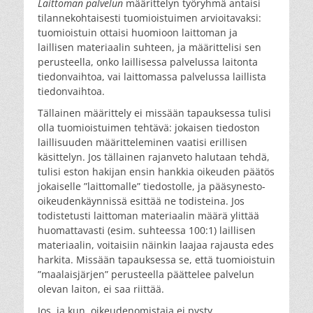
Laittoman palvelun
määrittelyn työryhmä antaisi
tilannekohtaisesti tuomioistuimen arvioitavaksi:
tuomioistuin ottaisi huomioon laittoman ja
laillisen materiaalin suhteen, ja määrittelisi sen
perusteella, onko laillisessa palvelussa laitonta
tiedonvaihtoa, vai laittomassa palvelussa laillista
tiedonvaihtoa.
Tällainen määrittely ei missään tapauksessa tulisi
olla tuomioistuimen tehtävä: jokaisen tiedoston
laillisuuden määritteleminen vaatisi erillisen
käsittelyn. Jos tällainen rajanveto halutaan tehdä,
tulisi eston hakijan ensin hankkia oikeuden päätös
jokaiselle ”laittomalle” tiedostolle, ja pääsynesto-
oikeudenkäynnissä esittää ne todisteina. Jos
todistetusti laittoman materiaalin määrä ylittää
huomattavasti (esim. suhteessa 100:1) laillisen
materiaalin, voitaisiin näinkin laajaa rajausta edes
harkita. Missään tapauksessa se, että tuomioistuin
”maalaisjärjen” perusteella päättelee palvelun
olevan laiton, ei saa riittää.
Jos, ja kun, oikeudenomistaja ei pysty