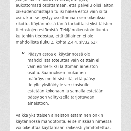
aukottomasti osoittamaan, että palvelu olisi laiton,
oikeudenomistajan tulisi hakea estoa vain siltä
osin, kun se pystyy osoittamaan sen oikeuksia
rikottu. Käytännössä tämä tarkoittaisi yksittäisten
tiedostojen estämistä. Tekijänoikeustoimikunta
kuitenkin tiedostaa, että tällainen ei ole
mahdollista (luku 2, kohta 2.4.4, sivu2 62):
Pääsyn estoa ei käytännössä ole
mahdollista toteuttaa vain osittain eli
vain esimerkiksi laittoman aineiston
osalta. Säännöksen mukainen
määräys merkitsisi sitä, että pääsy
tietylle yksilöidylle verkkosivulle
estetään kokonaan ja samalla estetään
pääsy sen välityksellä tarjottavaan
aineistoon.
Vaikka yksittäisen aineiston estäminen onkin
käytännössä mahdotonta, ei se missään nimessä
voi oikeuttaa käyttämään räikeästi ylimitoitettua,