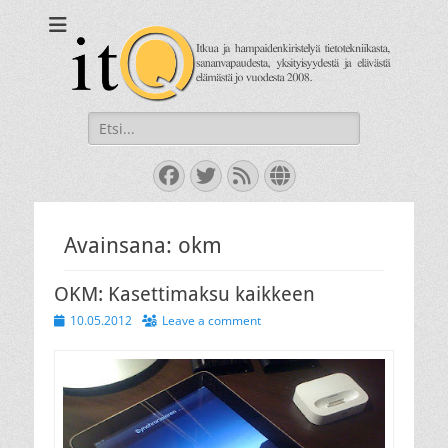
itQ
Itkua ja hammastenkiristelyä jo vuodesta 2008.
Search
for:
Facebook
Twitter
Feed
Website
Avainsana:
okm
OKM: Kasettimaksu kaikkeen
Posted
10.05.2012
Leave a comment
on