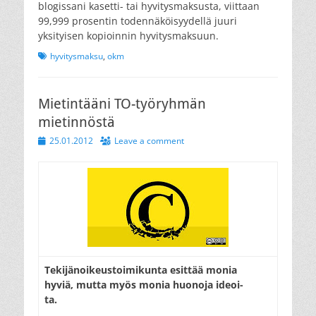
blogissani kasetti- tai hyvitysmaksusta, viittaan
99,999 prosentin todennäköisyydellä juuri
yksityisen kopioinnin hyvitysmaksuun.
Tags
hyvitysmaksu
,
okm
Mietintääni TO-työryhmän
mietinnöstä
Posted
25.01.2012
Leave a comment
on
Tekijänoikeustoimikunta esittää monia
hyviä, mutta myös monia huonoja ideoi-
ta.