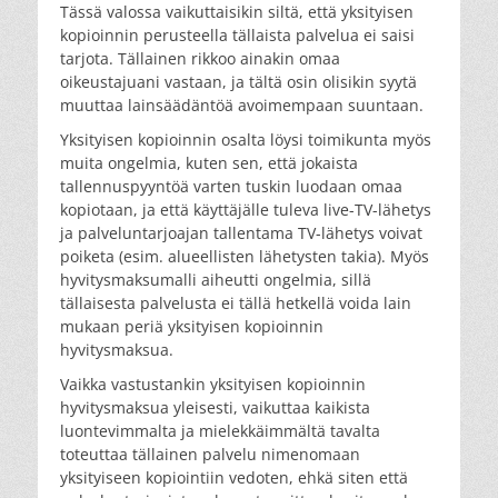
Tässä valossa vaikuttaisikin siltä, että yksityisen
kopioinnin perusteella tällaista palvelua ei saisi
tarjota. Tällainen rikkoo ainakin omaa
oikeustajuani vastaan, ja tältä osin olisikin syytä
muuttaa lainsäädäntöä avoimempaan suuntaan.
Yksityisen kopioinnin osalta löysi toimikunta myös
muita ongelmia, kuten sen, että jokaista
tallennuspyyntöä varten tuskin luodaan omaa
kopiotaan, ja että käyttäjälle tuleva live-TV-lähetys
ja palveluntarjoajan tallentama TV-lähetys voivat
poiketa (esim. alueellisten lähetysten takia). Myös
hyvitysmaksumalli aiheutti ongelmia, sillä
tällaisesta palvelusta ei tällä hetkellä voida lain
mukaan periä yksityisen kopioinnin
hyvitysmaksua.
Vaikka vastustankin yksityisen kopioinnin
hyvitysmaksua yleisesti, vaikuttaa kaikista
luontevimmalta ja mielekkäimmältä tavalta
toteuttaa tällainen palvelu nimenomaan
yksityiseen kopiointiin vedoten, ehkä siten että