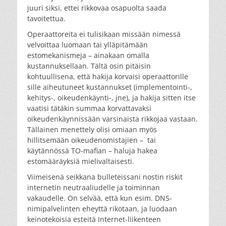
juuri siksi, ettei rikkovaa osapuolta saada
tavoitettua.
Operaattoreita ei tulisikaan missään nimessä
velvoittaa luomaan tai ylläpitämään
estomekanismeja – ainakaan omalla
kustannuksellaan. Tältä osin pitäisin
kohtuullisena, että hakija korvaisi operaattorille
sille aiheutuneet kustannukset (implementointi-,
kehitys-, oikeudenkäynti-, jne), ja hakija sitten itse
vaatisi tätäkin summaa korvattavaksi
oikeudenkäynnissään varsinaista rikkojaa vastaan.
Tällainen menettely olisi omiaan myös
hillitsemään oikeudenomistajien – tai
käytännössä TO-mafian – haluja hakea
estomääräyksiä mielivaltaisesti.
Viimeisenä seikkana bulleteissani nostin riskit
internetin neutraaliudelle ja toiminnan
vakaudelle. On selvää, että kun esim. DNS-
nimipalvelinten eheyttä rikotaan, ja luodaan
keinotekoisia esteitä Internet-liikenteen