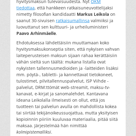
hyvitysmaksun tulevaisuudesta. Nyt
OKM
tiedottaa
, että hankkeen ratkaisuneuvottelijaksi
nimetty filosofian kandidaatti
Markus Leikola
on
saanut 30-sivuisen
ratkaisumallinsa
valmiiksi ja
luovuttanut sen kulttuuri- ja urheiluministeri
Paavo Arhinmäelle
.
Ehdotuksessa lähdettäisiin muuttamaan koko
hyvitysmaksukonseptia siten, että nykyisen vahvan
laiteperusteisen maksun sijaan rahaa kerättäisiin
vähän sieltä sun täältä: mukana listalla ovat
nykyisten tallennusmedioiden ja -laitteiden lisäksi
mm. pöytä-, tabletti- ja kannettavat tietokoneet,
tulostimet, pilvitallennuspalvelut, ISP Viihde -
palvelut, DRM:ttömät web-streamit, maksu-tv-
kanavat, e-kirjat ja sanomalehdet. Kantavana
ideana Leikolalla ilmeisesti on ollut, että jos
tuotteen tai palvelun avulla on mahdollista kokea
tai siirtää tekijänoikeussuojattua, mutta yksityisen
kopioinnin piiriin kuuluvaa materiaalia, pitää siitä
maksaa. Järjestelmää hän nimittää
kolmipistemalliksi
.