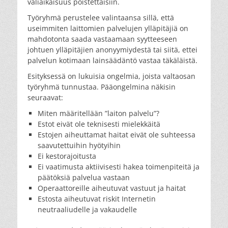
väliaikaisuus poistettaisiin.
Työryhmä perustelee valintaansa sillä, että
useimmiten laittomien palvelujen ylläpitäjiä on
mahdotonta saada vastaamaan syytteeseen
johtuen ylläpitäjien anonyymiydestä tai siitä, ettei
palvelun kotimaan lainsäädäntö vastaa täkäläistä.
Esityksessä on lukuisia ongelmia, joista valtaosan
työryhmä tunnustaa. Pääongelmina näkisin
seuraavat:
Miten määritellään ”laiton palvelu”?
Estot eivät ole teknisesti mielekkäitä
Estojen aiheuttamat haitat eivät ole suhteessa
saavutettuihin hyötyihin
Ei kestorajoitusta
Ei vaatimusta aktiivisesti hakea toimenpiteitä ja
päätöksiä palvelua vastaan
Operaattoreille aiheutuvat vastuut ja haitat
Estosta aiheutuvat riskit Internetin
neutraaliudelle ja vakaudelle