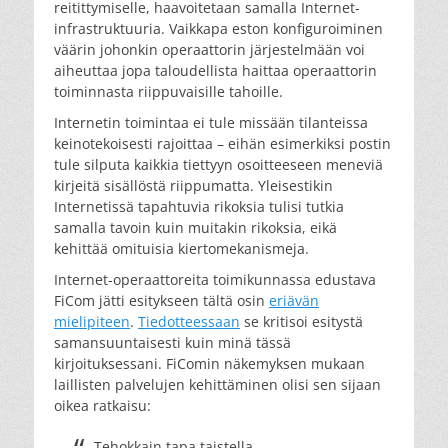
reitittymiselle, haavoitetaan samalla Internet-
infrastruktuuria. Vaikkapa eston konfiguroiminen
väärin johonkin operaattorin järjestelmään voi
aiheuttaa jopa taloudellista haittaa operaattorin
toiminnasta riippuvaisille tahoille.
Internetin toimintaa ei tule missään tilanteissa
keinotekoisesti rajoittaa – eihän esimerkiksi postin
tule silputa kaikkia tiettyyn osoitteeseen meneviä
kirjeitä sisällöstä riippumatta. Yleisestikin
Internetissä tapahtuvia rikoksia tulisi tutkia
samalla tavoin kuin muitakin rikoksia, eikä
kehittää omituisia kiertomekanismeja.
Internet-operaattoreita toimikunnassa edustava
FiCom jätti esitykseen tältä osin
eriävän
mielipiteen
.
Tiedotteessaan
se kritisoi esitystä
samansuuntaisesti kuin minä tässä
kirjoituksessani. FiComin näkemyksen mukaan
laillisten palvelujen kehittäminen olisi sen sijaan
oikea ratkaisu:
Tehokkain tapa taistella