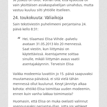
vain yksittäisen asiakaspalvelijan uinahdus, mutta
vastuu kuuluu silti yhtiölle itselleen.
24. toukokuuta: Väliaikoja
Sain tekstiviestin puhelimeeni perjantaina 24.
päivä kello 8:31:
Hei, tilaamasi Elisa Viihde -palvelu
avataan 31.05.2013 klo 20 mennessä.
Saat viestin, kun liittymäsi on
käytettävissä. Asentajamme soittaa
sinulle, mikäli liittymän avaus vaatii
asentajakäynnin. Terveisin Elisa
Vaikka modeemia luvattiin jo 15. päivä saapuvaksi
muutamassa päivässä, ei sitä vielä tähän
mennessä ollut kuulunut. Kevyt jännitys alkaa
kohota: ehtiikö Elisa toimittaa uuden modeemin,
ennen kuin vanha lakkaa toimimasta?
Huomasin, että Elisa on muka ovelasti valinnut
asennusajaksi perjantai-illan, jotta jos vehkeet