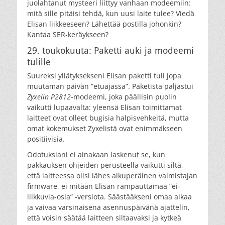
juolahtanut mysteeri liittyy vanhaan modeemiin:
mitä sille pitäisi tehdä, kun uusi laite tulee? Viedä
Elisan liikkeeseen? Lähettää postilla johonkin?
Kantaa SER-keräykseen?
29. toukokuuta: Paketti auki ja modeemi
tulille
Suureksi yllätyksekseni Elisan paketti tuli jopa
muutaman päivän ”etuajassa”. Paketista paljastui
Zyxelin
P2812
-modeemi, joka päällisin puolin
vaikutti lupaavalta: yleensä Elisan toimittamat
laitteet ovat olleet bugisia halpisvehkeitä, mutta
omat kokemukset Zyxelistä ovat enimmäkseen
positiivisia.
Odotuksiani ei ainakaan laskenut se, kun
pakkauksen ohjeiden perusteella vaikutti siltä,
että laitteessa olisi lähes alkuperäinen valmistajan
firmware, ei mitään Elisan rampauttamaa ”ei-
liikkuvia-osia” -versiota. Säästääkseni omaa aikaa
ja vaivaa varsinaisena asennuspäivänä ajattelin,
että voisin säätää laitteen siltaavaksi ja kytkeä