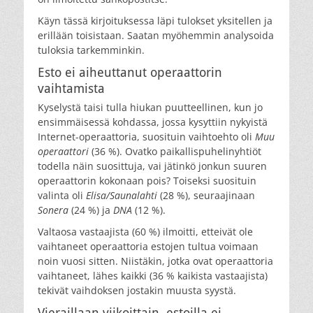
Käyn tässä kirjoituksessa läpi tulokset yksitellen ja
erillään toisistaan. Saatan myöhemmin analysoida
tuloksia tarkemminkin.
Esto ei aiheuttanut operaattorin
vaihtamista
Kyselystä taisi tulla hiukan puutteellinen, kun jo
ensimmäisessä kohdassa, jossa kysyttiin nykyistä
Internet-operaattoria, suosituin vaihtoehto oli
Muu
operaattori
(36 %). Ovatko paikallispuhelinyhtiöt
todella näin suosittuja, vai jätinkö jonkun suuren
operaattorin kokonaan pois? Toiseksi suosituin
valinta oli
Elisa/Saunalahti
(28 %), seuraajinaan
Sonera
(24 %) ja
DNA
(12 %).
Valtaosa vastaajista (60 %) ilmoitti, etteivät ole
vaihtaneet operaattoria estojen tultua voimaan
noin vuosi sitten. Niistäkin, jotka ovat operaattoria
vaihtaneet, lähes kaikki (36 % kaikista vastaajista)
tekivät vaihdoksen jostakin muusta syystä.
Vieraillaan viikoittain, estoilla ei