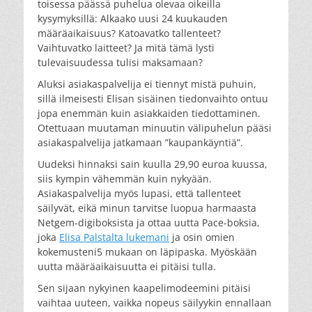
toisessa päässä puhelua olevaa oikeilla
kysymyksillä: Alkaako uusi 24 kuukauden
määräaikaisuus? Katoavatko tallenteet?
Vaihtuvatko laitteet? Ja mitä tämä lysti
tulevaisuudessa tulisi maksamaan?
Aluksi asiakaspalvelija ei tiennyt mistä puhuin,
sillä ilmeisesti Elisan sisäinen tiedonvaihto ontuu
jopa enemmän kuin asiakkaiden tiedottaminen.
Otettuaan muutaman minuutin välipuhelun pääsi
asiakaspalvelija jatkamaan ”kaupankäyntiä”.
Uudeksi hinnaksi sain kuulla 29,90 euroa kuussa,
siis kympin vähemmän kuin nykyään.
Asiakaspalvelija myös lupasi, että tallenteet
säilyvät, eikä minun tarvitse luopua harmaasta
Netgem-digiboksista ja ottaa uutta Pace-boksia,
joka
Elisa Palstalta lukemani
ja osin omien
kokemusteni5 mukaan on läpipaska. Myöskään
uutta määräaikaisuutta ei pitäisi tulla.
Sen sijaan nykyinen kaapelimodeemini pitäisi
vaihtaa uuteen, vaikka nopeus säilyykin ennallaan