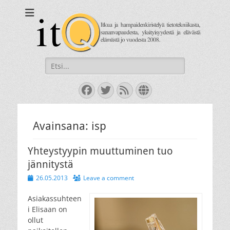
itQ
Itkua ja hammastenkiristelyä jo vuodesta 2008.
Search
for:
Facebook
Twitter
Feed
Website
Avainsana:
isp
Yhteystyypin muuttuminen tuo
jännitystä
Posted
26.05.2013
Leave a comment
on
Asiakassuhteen
i Elisaan on
ollut