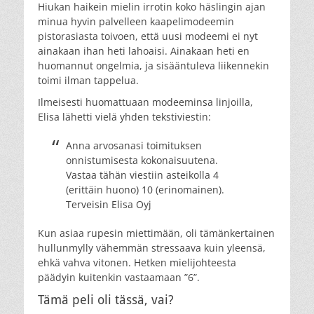
Hiukan haikein mielin irrotin koko häslingin ajan
minua hyvin palvelleen kaapelimodeemin
pistorasiasta toivoen, että uusi modeemi ei nyt
ainakaan ihan heti lahoaisi. Ainakaan heti en
huomannut ongelmia, ja sisääntuleva liikennekin
toimi ilman tappelua.
Ilmeisesti huomattuaan modeeminsa linjoilla,
Elisa lähetti vielä yhden tekstiviestin:
Anna arvosanasi toimituksen
onnistumisesta kokonaisuutena.
Vastaa tähän viestiin asteikolla 4
(erittäin huono) 10 (erinomainen).
Terveisin Elisa Oyj
Kun asiaa rupesin miettimään, oli tämänkertainen
hullunmylly vähemmän stressaava kuin yleensä,
ehkä vahva vitonen. Hetken mielijohteesta
päädyin kuitenkin vastaamaan ”6”.
Tämä peli oli tässä, vai?