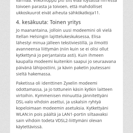
varmaa. Viikonloppu piti siis elää löysässä hirressä
toivoen parasta ja toivoen, että mahdolliset
ukkoskuurot eivät aiheuta sähkökatkoja11.
4. kesäkuuta: Toinen yritys
Jo maanantaina, jolloin uusi modeemini oli vielä
Itellan Helsingin lajittelukeskuksessa, Elisa
lähestyi minua jälleen tekstiviestillä, ja ilmoitti
avanneensa liittymän (niin kuin se ei olisi ollut
kytkettynä jo perjantaista asti). Kuin ihmeen
kaupalla modeemi kuitenkin saapui jo seuraavana
päivänä lähipostiini, ja kävin paketin joutessani
sieltä hakemassa.
Paketissa oli identtinen Zyxelin modeemi
odottamassa, ja jo tottunein käsin kytkin laitteen
virtoihin. Kymmenisen minuuttia jännitettyäni
DSL-valo vihdoin asettui, ja uskalsin ryhtyä
kopeloimaan modeemin asetuksia. Kytkettyäni
WLAN:in pois päältä ja LAN1-portin siltaavaksi
sain vihdoin todeta VDSL2-liittymäni olevan
käytettävissä.