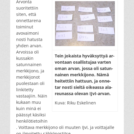
Arvonta
suoritettiin
siten, että
onnettarena
toiminut
avovaimoni
nosti hatusta
yhden arvan.
Arvoissa oli
Tein jo­kais­ta hy­väk­syt­tyä ar­
kussakin
von­taan osal­lis­tu­jaa var­ten
satunnainen
oman ar­van, jos­sa oli sa­tun­
merkkijono, ja
nai­nen merk­ki­jo­no. Nä­mä
merkkijonot
hei­tet­tiin hat­tuun, ja on­ne­
puolestaan oli
tar nos­ti siel­tä oi­ke­as­sa ala­
linkitetty
reu­nas­sa ole­van IJvI-ar­van.
vastaajiin. Näin
kukaan muu
Kuva: Riku Eskelinen
kuin minä ei
päässyt käsiksi
henkilötietoihin
. Voittava merkkijono oli muuten IJvI, ja voittajalle
on ilmoitettu sähköpostitse.