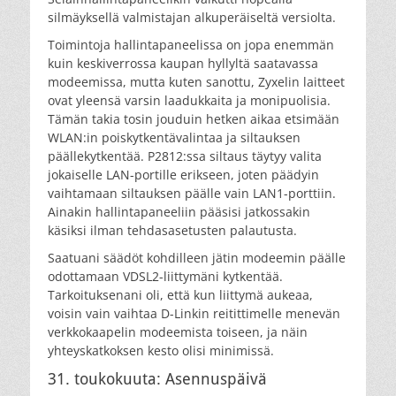
silmäyksellä valmistajan alkuperäiseltä versiolta.
Toimintoja hallintapaneelissa on jopa enemmän
kuin keskiverrossa kaupan hyllyltä saatavassa
modeemissa, mutta kuten sanottu, Zyxelin laitteet
ovat yleensä varsin laadukkaita ja monipuolisia.
Tämän takia tosin jouduin hetken aikaa etsimään
WLAN:in poiskytkentävalintaa ja siltauksen
päällekytkentää. P2812:ssa siltaus täytyy valita
jokaiselle LAN-portille erikseen, joten päädyin
vaihtamaan siltauksen päälle vain LAN1-porttiin.
Ainakin hallintapaneeliin pääsisi jatkossakin
käsiksi ilman tehdasasetusten palautusta.
Saatuani säädöt kohdilleen jätin modeemin päälle
odottamaan VDSL2-liittymäni kytkentää.
Tarkoituksenani oli, että kun liittymä aukeaa,
voisin vain vaihtaa D-Linkin reitittimelle menevän
verkkokaapelin modeemista toiseen, ja näin
yhteyskatkoksen kesto olisi minimissä.
31. toukokuuta: Asennuspäivä