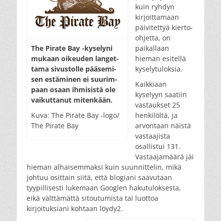
kuin ryhdyn
kirjoittamaan
päivitettyä kierto-
ohjetta, on
The Pi­rate Bay -ky­se­ly­ni
paikallaan
mu­kaan oi­keu­den lan­get­
hieman esitellä
ta­ma si­vus­tol­le pää­se­mi­
kyselytuloksia.
sen es­tä­mi­nen ei suu­rim­
Kaikkiaan
paan osaan ih­mi­sis­tä ole
kyselyyn saatiin
vai­kut­ta­nut mi­ten­kään.
vastaukset 25
Kuva: The Pi­rate Bay -lo­go/
henkilöltä, ja
The Pirate Bay
arvontaan näistä
vastaajista
osallistui 131.
Vastaajamäärä jäi
hieman alhaisemmaksi kuin suunnittelin, mikä
johtuu osittain siitä, että blogiani saavutaan
tyypillisesti lukemaan Googlen hakutuloksesta,
eikä välttämättä sitoutumista tai luottoa
kirjoituksiani kohtaan löydy2.