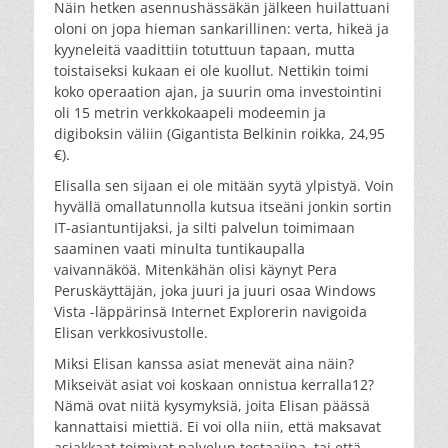
Näin hetken asennushässäkän jälkeen huilattuani
oloni on jopa hieman sankarillinen: verta, hikeä ja
kyyneleitä vaadittiin totuttuun tapaan, mutta
toistaiseksi kukaan ei ole kuollut. Nettikin toimi
koko operaation ajan, ja suurin oma investointini
oli 15 metrin verkkokaapeli modeemin ja
digiboksin väliin (Gigantista Belkinin roikka, 24,95
€).
Elisalla sen sijaan ei ole mitään syytä ylpistyä. Voin
hyvällä omallatunnolla kutsua itseäni jonkin sortin
IT-asiantuntijaksi, ja silti palvelun toimimaan
saaminen vaati minulta tuntikaupalla
vaivannäköä. Mitenkähän olisi käynyt Pera
Peruskäyttäjän, joka juuri ja juuri osaa Windows
Vista -läppärinsä Internet Explorerin navigoida
Elisan verkkosivustolle.
Miksi Elisan kanssa asiat menevät aina näin?
Mikseivät asiat voi koskaan onnistua kerralla12?
Nämä ovat niitä kysymyksiä, joita Elisan päässä
kannattaisi miettiä. Ei voi olla niin, että maksavat
asiakkaat toimivat palvelun testaajina, tai että