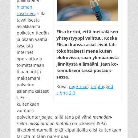
paikoitellen
hieman
rosoinen
, sillä
tavallisesta
asiakkaasta
Eli­sa ker­toi, et­tä mei­kä­läi­sen
poiketen tiedän
yh­teys­tyyp­pi vaih­tuu. Kos­ka
ja osaan vaatia
Eli­san kans­sa asiat ei­vät läh­
kyseistä
tö­koh­tai­ses­ti me­ne ku­ten
Internet-
elo­ku­vis­sa, saan yli­mää­räis­tä
operaattoria
jän­ni­tys­tä elä­mää­ni. Jaan ko­
toimittamaan
ke­muk­se­ni täs­sä pos­tauk­
tilaamani ja
ses­sa.
maksamani
palvelun
Kuva:
nige_mar
:
Unplugged
asianmukaisest
c bna 2.0
i. En
kuitenkaan
vaihtaisi
palveluntarjoajaa, sillä tänä päivänä
mennään-
sieltä-missä-aita-on-matalin
on jokaisen ISP:n
liiketoimintamalli, eikä kilpailijoilla olisi kuitenkaan
tarjota mitään parempaa.