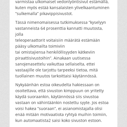
varmistaa ulkomaiset vedonlyöntisivut estämällä,
kuten myös estää kansalaisten ylivelkaantuminen
”sulkemalla” pikavippisivustot.
Tässä nimenomaisessa tutkimuksessa ”kyselyyn
vastanneista 64 prosenttia kannatti muutosta,
jolla
teleoperaattorit voitaisiin määrätä estämään
pääsy ulkomailta toimiviin
tai omistajiensa henkilöllisyyden kätkeviin
piraattisivustoihin”. Ainakaan uutisessa
sanojenasettelu vaikuttaa sellaiselta, ettei
vastaajille ole tarjottu tarpeeksi tietoa, mitä
tuollainen muutos tarkoittaisi käytännössä.
Nykyäänhän estoa oikeudelta hakiessaan on
osoitettava, että sivuston kimppuun on yritetty
käydä suoraankin, käytännössä siis sivustoa
vastaan on vähintäänkin nostettu syyte. Jos estoa
voisi hakea ”suoraan”, ei asianomistajalla olisi
enää mitään motivaatiota ryhtyä muihin toimiin,
kun automaatista2 saisi koko sivuston estoon.