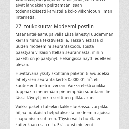
eivät lähdekään pelittämään, saan
todennäköisesti kärvistellä koko viikonlopun ilman
Internetiä.
27. toukokuuta: Modeemi postiin
Maanantai-aamupäivällä Elisa lähestyi uudemman
kerran minua tekstiviestillä. Tässä viestissä oli
uuden modeemini seurantakoodi. Töistä
päästyäni vilkaisin Itellan seurannasta, mihin
paketti on jo päätynyt. Helsingissä näytti edelleen
olevan.
Huvittavana yksityiskohtana paketin tilavuudeksi
lähetyksen seuranta kertoi 0,000001 m³, eli
kuutiosenttimetrin verran. Vaikka elektroniikka
tuppaakin menemään pienempään suuntaan, lie
tässä käynyt jonkin sorttinen pilkkuvirhe.
Vaikka paketti tuleekin kakkosluokassa, voi pikku
hiljaa huokaista helpotuksesta modeemin ajoissa
saapumisen suhteen. Täysin vailla huolta en
kuitenkaan osaa olla. Eräs uusi mieleeni