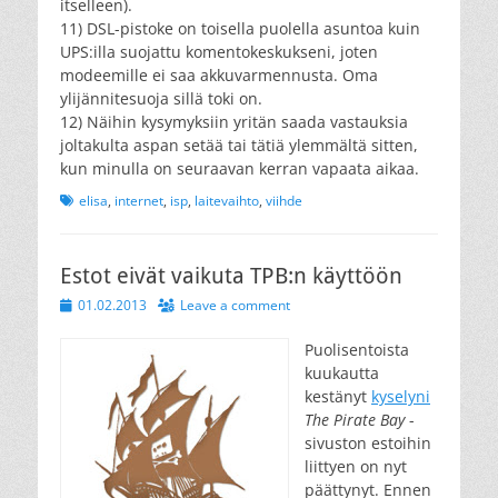
itselleen).
11) DSL-pistoke on toisella puolella asuntoa kuin
UPS:illa suojattu komentokeskukseni, joten
modeemille ei saa akkuvarmennusta. Oma
ylijännitesuoja sillä toki on.
12) Näihin kysymyksiin yritän saada vastauksia
joltakulta aspan setää tai tätiä ylemmältä sitten,
kun minulla on seuraavan kerran vapaata aikaa.
Tags
elisa
,
internet
,
isp
,
laitevaihto
,
viihde
Estot eivät vaikuta TPB:n käyttöön
Posted
01.02.2013
Leave a comment
on
Puolisentoista
kuukautta
kestänyt
kyselyni
The Pirate Bay
-
sivuston estoihin
liittyen on nyt
päättynyt. Ennen