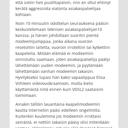
että soitin heti puoliltapäivin, niin en ollut ehtinyt
kerätä aggressiota viatonta asiakaspalvelijaa
kohtaan.
Noin 10 minuutin odottelun seurauksena pääsin
keskustelemaan teknisen asiakaspalvelijan10
kanssa, ja hänen johdollaan suoritin pientä
modeemijumppaa, jonka aikana vuoroin
resetoitiin laitetta, vuoroin irroteltiin tai kytkettiin
kaapeleita. Mitään elämää ei modeemiin
onnistuttu saamaan, joten asiakaspalvelija päätyi
lähettämään uuden modeemin, ja pyytämään
lähettämään vanhan modeemin takaisin.
Hyvitykseksi lupasi hän kaksi vapaalippua Elisa
Viihteen videovuokraamoon, mutta kielsi
käyttämästä niitä ennen kuin VDSL2 saataisiin
toimimaan.
Ainakin tällöin lauantaina kaapelimodeemin
kautta Internetiin pääsi edelleen ongelmitta.
Kuitenkin kuulemma jos modeemin irrottaisi
seinästä, ei nettiin takaisin pääsy olisi mitenkään