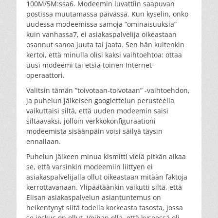
100M/5M:ssa6. Modeemin luvattiin saapuvan
postissa muutamassa päivässä. Kun kyselin, onko
uudessa modeemissa samoja ”ominaisuuksia”
kuin vanhassa7, ei asiakaspalvelija oikeastaan
osannut sanoa juuta tai jaata. Sen hän kuitenkin
kertoi, että minulla olisi kaksi vaihtoehtoa: ottaa
uusi modeemi tai etsiä toinen Internet-
operaattori.
Valitsin tämän ”toivotaan-toivotaan” -vaihtoehdon,
ja puhelun jälkeisen googlettelun perusteella
vaikuttaisi siltä, että uuden modeemin saisi
siltaavaksi, jolloin verkkokonfiguraationi
modeemista sisäänpäin voisi säilyä täysin
ennallaan.
Puhelun jälkeen minua kismitti vielä pitkän aikaa
se, että varsinkin modeemiin liittyen ei
asiakaspalvelijalla ollut oikeastaan mitään faktoja
kerrottavanaan. Ylipäätäänkin vaikutti siltä, että
Elisan asiakaspalvelun asiantuntemus on
heikentynyt siitä todella korkeasta tasosta, jossa
se joskus on ollut. Voihan olla, että kyseessä oli