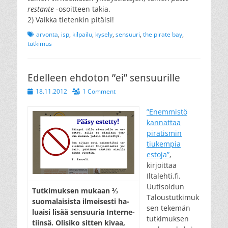
restante
-osoitteen takia.
2) Vaikka tietenkin pitäisi!
Tags
arvonta
,
isp
,
kilpailu
,
kysely
,
sensuuri
,
the pirate bay
,
tutkimus
Edelleen ehdoton ”ei” sensuurille
Posted
18.11.2012
1 Comment
on
”Enemmistö
kannattaa
piratismin
tiukempia
estoja”
,
kirjoittaa
Iltalehti.fi.
Uutisoidun
Tut­ki­muk­sen mu­kaan ⅔
Taloustutkimuk
suo­ma­lai­sis­ta il­mei­ses­ti ha­
sen tekemän
lu­ai­si li­sää sen­suu­ria In­ter­ne­
tutkimuksen
tiin­sä. Oli­si­ko sit­ten ki­vaa,