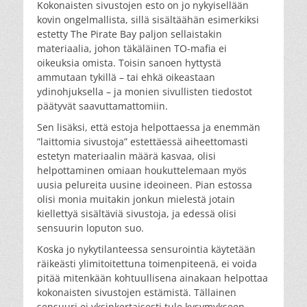
Kokonaisten sivustojen esto on jo nykyisellään
kovin ongelmallista, sillä sisältäähän esimerkiksi
estetty The Pirate Bay paljon sellaistakin
materiaalia, johon täkäläinen TO-mafia ei
oikeuksia omista. Toisin sanoen hyttystä
ammutaan tykillä – tai ehkä oikeastaan
ydinohjuksella – ja monien sivullisten tiedostot
päätyvät saavuttamattomiin.
Sen lisäksi, että estoja helpottaessa ja enemmän
”laittomia sivustoja” estettäessä aiheettomasti
estetyn materiaalin määrä kasvaa, olisi
helpottaminen omiaan houkuttelemaan myös
uusia pelureita uusine ideoineen. Pian estossa
olisi monia muitakin jonkun mielestä jotain
kiellettyä sisältäviä sivustoja, ja edessä olisi
sensuurin loputon suo.
Koska jo nykytilanteessa sensurointia käytetään
räikeästi ylimitoitettuna toimenpiteenä, ei voida
pitää mitenkään kohtuullisena ainakaan helpottaa
kokonaisten sivustojen estämistä. Tällainen
sensuuri ei yksinkertaisesti tule kysymykseen