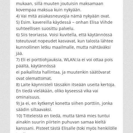
mukaan, sillä muuten joutuisin maksamaan
kovempaa maksua kuin nykyään.
4) Vai mitä asiakasneuvojia nämä nykyään ovat.
5) Esim. kavereilla käydessä − onhan Elisa Viihde
suhteellisen suosittu palvelu.
6) Siis teoriassa. Voisi kuvitella, että käytännössä
toteutuvat nopeudet kasvavat, kun talosta lähtee
kunnollinen letku maailmalle, mutta nähtäväksi
jää.
7) Eli ei porttiohjauksia, WLAN:ia ei voi ottaa pois
päältä, käytännössä
ei paikallista hallintaa, ja muutenkin säätövarat
ovat olemattomat.
8) Laite käynnisteli tässäkin itseään useita kertoja.
En tiedä vieläkään, oliko kyseessä vika vai
ominaisuus.
9) Ja ei, en kytkenyt konetta siihen porttiin, jonka
säädin siltaavaksi.
10) Titteleistä en tiedä, mutta tämä mies tuntui
ainakin suurin piirtein puhuvan samaa kieltä
kanssani. Pisteet tästä Elisalle (toki myös henkilölle