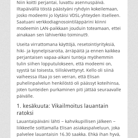
Niin koitti perjantai, luvattu asennuspäivä.
Iltapäivällä töistä päästyäni ryhdyin kokeilemaan,
josko modeemi jo löytäisi VDSL-yhteyden itselleen.
Saatuani verkkodiagnosointiläppärini kiinni
modeemin LAN-paikkaan jouduin toteamaan, ettei
ainakaan sen lähiverkko toiminut9.
Useita virrattomana käyttöjä, resetointiyrityksiä,
hiki- ja kyynelpisaroita, ärräpäitä ja ennen kaikkea
perjantaisen vapaa-aikani tunteja myöhemmin
tulin siihen lopputulokseen, että modeemi on,
syystä tai toisesta, tiiliskivettynyt. Kello oli siinä
vaiheessa iltaa jo sen verran, että Elisan
puhelinpalvelun henkilöstö oli päässyt koteihinsa,
joten tunteiden purkaminen piti jättää seuraavalle
päivälle.
1. kesäkuuta: Vikailmoitus lauantain
ratoksi
Lauantaipäiväni lähti − kahvikupillisen jälkeen −
liikkeelle soittamalla Elisan asiakaspalveluun, joka
palvelee lauantaisin 16.30 saakka. Ehkä ihan hyvä,