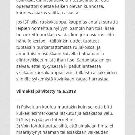
operaattori olettaa kaiken olevan kunnossa,
kunnes asiakas valittaa asiasta.
Jos ISP olisi ruokakauppa, kauppias antaisi surutta
leipien homehtua hyllyyn. Samoin hän toisi lisää
hernekeittopurkkeja vasta, kun joku asiakas siitä
hänelle kertoo − tällöinkin uudet tuotteet
tuotaisiin purkamattomissa rullakoissa, ja
annettaisiin asiakkaan kaivella haluamansa
elintarvikkeet niistä ihan itse. Sanomattakin on
selvää, ettei nykyisessä kilpailutilanteessa
yksikään ruokakauppias voisi tällaista asiakkaiden
silmille sylkemistä kovinkaan kauaa harrastaa.
Viimeksi päivitetty 15.6.2013
—
1) Palveluun kuuluu muutakin kuin se, että bitti
kulkee: esimerkkeinä laskutus ja asiakaspalvelu.
2) Siis jos pääsen Internetiin.
3) Voin lohduttautua sillä, että ainakaan hinta ei
määräytynyt naaman tai asiakkaan vaikeuden