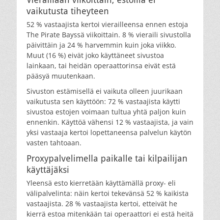
vaikutusta tiheyteen
52 % vastaajista kertoi vierailleensa ennen estoja
The Pirate Bayssä viikoittain. 8 % vieraili sivustolla
päivittäin ja 24 % harvemmin kuin joka viikko.
Muut (16 %) eivät joko käyttäneet sivustoa
lainkaan, tai heidän operaattorinsa eivät estä
pääsyä muutenkaan.
Sivuston estämisellä ei vaikuta olleen juurikaan
vaikutusta sen käyttöön: 72 % vastaajista käytti
sivustoa estojen voimaan tultua yhtä paljon kuin
ennenkin. Käyttöä vähensi 12 % vastaajista, ja vain
yksi vastaaja kertoi lopettaneensa palvelun käytön
vasten tahtoaan.
Proxypalvelimella paikalle tai kilpailijan
käyttäjäksi
Yleensä esto kierretään käyttämällä proxy- eli
välipalvelinta: näin kertoi tekevänsä 52 % kaikista
vastaajista. 28 % vastaajista kertoi, etteivät he
kierrä estoa mitenkään tai operaattori ei estä heitä