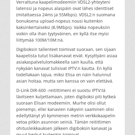
Verrattuna kaapelimodeemiin VDSL2-yhteyteni
latenssi ja nopeus alaspäin ovat lähes identtiset
(mitattaessa 24ms ja 55Mbps). VDSL2:n suomana
bonuksena upload-nopeus nousi kuitenkin
kaksinkertaiseksi (8,9Mbps). Vaikka nopeuksiin
voikin olla ihan tyytyväinen, en kyllä itse myisi
liittymää 100M/10M:nä.
Digiboksin tallenteet toimivat suoraan, sen sijaan
kaapelista tutut lisäkanavat eivät. Kysyttyäni asiaa
asiakaspalvelulomakkeella sain kuulla, että
nykyään kanavat tulisivat IPTV:n kautta. En kyllä
todellakaan tajua, miksi Elisa on näin halunnut
asian hoitaa, mutta sen kanssa on vain elettävä.
D-Link DIR-600 -reitittimeni ei suostu IPTV:tä
lävitseen kuljettamaan, joten digiboksi piti kytkeä
suoraan Elisan modeemiin. Murhe olisi ollut
pienempi, ellei kanavien näkyviin saaminen olisi
edellyttänyt yli kymmenen metrin verkkokaapelin
vetoa pitkin asunnon seiniä. Tämän reitittimen
ohitusleikkauksen jälkeen digiboksin kanavat ja
muut herkut kuitenkin toimivat.