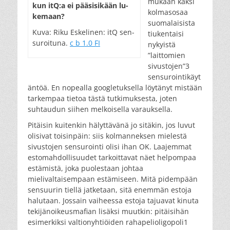
mukaan kaksi
kun itQ:a ei pää­si­si­kään lu­
kolmasosaa
ke­maan?
suomalaisista
Kuva: Ri­ku Es­ke­li­nen: itQ sen­
tiukentaisi
su­roi­tu­na.
c b 1.0 FI
nykyistä
”laittomien
sivustojen”3
sensurointikäyt
äntöä. En nopealla googletuksella löytänyt mistään
tarkempaa tietoa tästä tutkimuksesta, joten
suhtaudun siihen melkoisella varauksella.
Pitäisin kuitenkin hälyttävänä jo sitäkin, jos luvut
olisivat toisinpäin: siis kolmanneksen mielestä
sivustojen sensurointi olisi ihan OK. Laajemmat
estomahdollisuudet tarkoittavat näet helpompaa
estämistä, joka puolestaan johtaa
mielivaltaisempaan estämiseen. Mitä pidempään
sensuurin tiellä jatketaan, sitä enemmän estoja
halutaan. Jossain vaiheessa estoja tajuavat kinuta
tekijänoikeusmafian lisäksi muutkin: pitäisihän
esimerkiksi valtionyhtiöiden rahapelioligopoli1