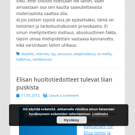
siksi, ettei sivusto itsessään ole laiton, vaan
ainoastaan osa sen kautta saavutettavasta
materiaalista saattaa olla.
4) Jos jostain syystä asia jäi epäselväksi, tämä on
tietoinen ja tarkoitushakuinen provokaatio. Ei
sinun mielipiteittesi mollaus, absoluuttinen fakta,
täysin omaa mielipidettäni vastaava kannanotto,
eikä varsinkaan laiton uhkaus.
Tags
iltalehti
,
internet
,
isp
,
sensuuri
,
tekijänoikeus
,
to-mafia
,
tutkimus
,
verkkosivut
Elisan huoltotiedotteet tulevat liian
puskista
Posted
11.05.2012
Leave a comment
on
Yleensä olen
itQ käyttää evästeitä. Jatkamalla vierailua sinun katsotaan
ollut tyytyväinen
hyväksyneen evästeiden tallentaminen.
Lisätiedot
siihen,
miten
Hyväksy
käyttämäni ISP
Elisa toimii ja