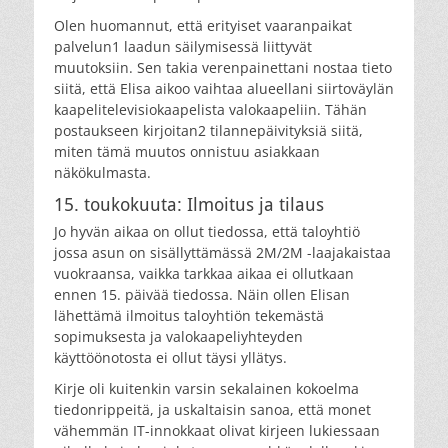
Olen huomannut, että erityiset vaaranpaikat
palvelun1 laadun säilymisessä liittyvät
muutoksiin. Sen takia verenpainettani nostaa tieto
siitä, että Elisa aikoo vaihtaa alueellani siirtoväylän
kaapelitelevisiokaapelista valokaapeliin. Tähän
postaukseen kirjoitan2 tilannepäivityksiä siitä,
miten tämä muutos onnistuu asiakkaan
näkökulmasta.
15. toukokuuta: Ilmoitus ja tilaus
Jo hyvän aikaa on ollut tiedossa, että taloyhtiö
jossa asun on sisällyttämässä 2M/2M -laajakaistaa
vuokraansa, vaikka tarkkaa aikaa ei ollutkaan
ennen 15. päivää tiedossa. Näin ollen Elisan
lähettämä ilmoitus taloyhtiön tekemästä
sopimuksesta ja valokaapeliyhteyden
käyttöönotosta ei ollut täysi yllätys.
Kirje oli kuitenkin varsin sekalainen kokoelma
tiedonrippeitä, ja uskaltaisin sanoa, että monet
vähemmän IT-innokkaat olivat kirjeen lukiessaan