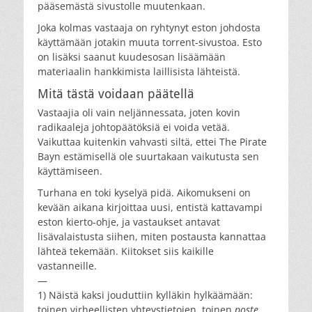
pääsemästä sivustolle muutenkaan.
Joka kolmas vastaaja on ryhtynyt eston johdosta
käyttämään jotakin muuta torrent-sivustoa. Esto
on lisäksi saanut kuudesosan lisäämään
materiaalin hankkimista laillisista lähteistä.
Mitä tästä voidaan päätellä
Vastaajia oli vain neljännessata, joten kovin
radikaaleja johtopäätöksiä ei voida vetää.
Vaikuttaa kuitenkin vahvasti siltä, ettei The Pirate
Bayn estämisellä ole suurtakaan vaikutusta sen
käyttämiseen.
Turhana en toki kyselyä pidä. Aikomukseni on
kevään aikana kirjoittaa uusi, entistä kattavampi
eston kierto-ohje, ja vastaukset antavat
lisävalaistusta siihen, miten postausta kannattaa
lähteä tekemään. Kiitokset siis kaikille
vastanneille.
—
1) Näistä kaksi jouduttiin kylläkin hylkäämään:
toinen virheellisten yhteystietojen, toinen
poste