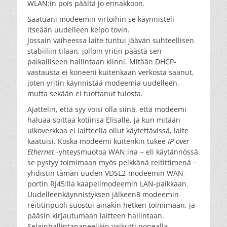
WLAN:in pois päältä jo ennakkoon.
Saatuani modeemin virtoihin se käynnisteli
itseään uudelleen kelpo tovin.
Jossain vaiheessa laite tuntui jäävän suhteellisen
stabiiliin tilaan, jolloin yritin päästä sen
paikalliseen hallintaan kiinni. Mitään DHCP-
vastausta ei koneeni kuitenkaan verkosta saanut,
joten yritin käynnistää modeemia uudelleen,
mutta sekään ei tuottanut tulosta.
Ajattelin, että syy voisi olla siinä, että modeemi
haluaa soittaa kotiinsa Elisalle, ja kun mitään
ulkoverkkoa ei laitteella ollut käytettävissä, laite
kaatuisi. Koska modeemi kuitenkin tukee
IP over
Ethernet
-yhteysmuotoa WAN:ina − eli käytännössä
se pystyy toimimaan myös pelkkänä reitittimenä −
yhdistin tämän uuden VDSL2-modeemin WAN-
portin RJ45:lla kaapelimodeemin LAN-paikkaan.
Uudelleenkäynnistyksen jälkeen8 modeemin
reititinpuoli suostui ainakin hetken toimimaan, ja
pääsin kirjautumaan laitteen hallintaan.
Selainhallintapaneelikin vaikutti nopealla