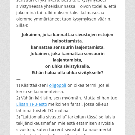
sivistyneessä yhteiskunnassa. Toivon todella, että
joko minä tai tutkimuksen kaksi kolmasosaa
olemme ymmärtäneet tuon kysymyksen väärin.
Sillä4:
Jokainen, joka kannattaa sivustojen estojen
helpottamista,
kannattaa sensuurin laajentamista.
Jokainen, joka kannattaa sensuurin
laajentamista,
on uhka sivistykselle.
Ethän halua olla uhka sivitykselle?
—
1) Käsittääkseni
oligopoli
on oikea termi. Jos ei,
kerro se kommenteissa.
2) Vähän kärjistin, sen myönnän. Mutta olihan tuo
Elisan TPB-esto
melkoinen farssi, jossa oikeus
lähinnä toisteli TO-mafiaa.
3) ”Laittomalla sivustolla” tarkoitan tässä sellaisia
tekijänoikeusmafian mielestä estämisen arvoisia
sivustoja, kuten torrent-sivustot. Lainausmerkit