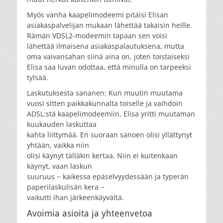
Myös vanha kaapelimodeemi pitäisi Elisan
asiakaspalvelijan mukaan lähettää takaisin heille.
Rämän VDSL2-modeemin tapaan sen voisi
lähettää ilmaisena asiakaspalautuksena, mutta
oma vaivansahan siinä aina on, joten toistaiseksi
Elisa saa luvan odottaa, että minulla on tarpeeksi
tylsää.
Laskutuksesta sananen: Kun muutin muutama
vuosi sitten paikkakunnalta toiselle ja vaihdoin
ADSL:stä kaapelimodeemiin, Elisa yritti muutaman
kuukauden laskuttaa
kahta liittymää. En suoraan sanoen olisi yllättynyt
yhtään, vaikka niin
olisi käynyt tälläkin kertaa. Niin ei kuitenkaan
käynyt, vaan laskun
suuruus − kaikessa epäselvyydessään ja typerän
paperilaskulisän kera −
vaikutti ihan järkeenkäyvältä.
Avoimia asioita ja yhteenvetoa