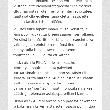
pihalla kuin lumiukot − osa on ehkä edelleenkin.
Mistään laitteidenvaihtotarpeesta ei esimerkiksi
ollut mainintaa, joten ne, joille Internet jo tulee,
saattavat olla edelleen siinä olettamassa, ettei
heidän tarvitse tehdä mitään.
Muutos tulisi tapahtumaan 31. toukokuuta, eli
vain puoli kuukautta kirjeen saapumisen jälkeen.
On siinä ja siinä, riittääkö tällainen reagointiaika
kaikille, joten ehdottomasti tämä tiedote olisi
pitänyt tulla huomattavasti aikaisemmin;
vähintäänkin kuukautta etukäteen.
Koska olen jo Elisa Viihde -asiakas, huomioni
kiinnittyi lupaukseen, että palveluni
kuukausimaksu alenisi, kunhan soittaisin Elisalle
asiasta. Uutta hintaa ei kirje paljastanut3. Päätin
soittaa Elisan asiakaspalveluun jo samana
päivänä, ja ”vain” 20 minuutin jonotuksen jälkeen
pääsin juttelemaan asiakaspalvelijan4 kanssa.
Elisan asiakkuuteni aikana olen päässyt näkemään
ja kokemaan kaikenlaista, joten osasin pommittaa