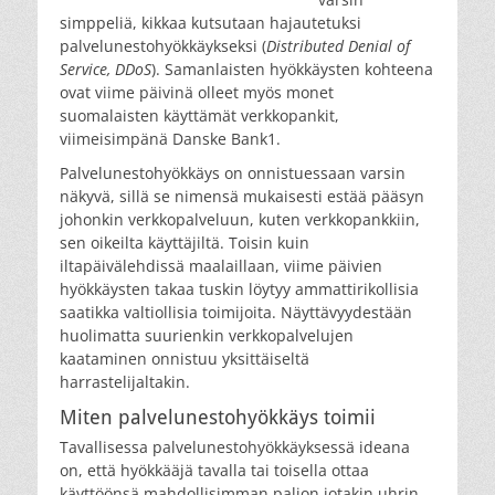
simppeliä, kikkaa kutsutaan hajautetuksi
palvelunestohyökkäykseksi (
Distributed Denial of
Service, DDoS
). Samanlaisten hyökkäysten kohteena
ovat viime päivinä olleet myös monet
suomalaisten käyttämät verkkopankit,
viimeisimpänä Danske Bank1.
Palvelunestohyökkäys on onnistuessaan varsin
näkyvä, sillä se nimensä mukaisesti estää pääsyn
johonkin verkkopalveluun, kuten verkkopankkiin,
sen oikeilta käyttäjiltä. Toisin kuin
iltapäivälehdissä maalaillaan, viime päivien
hyökkäysten takaa tuskin löytyy ammattirikollisia
saatikka valtiollisia toimijoita. Näyttävyydestään
huolimatta suurienkin verkkopalvelujen
kaataminen onnistuu yksittäiseltä
harrastelijaltakin.
Miten palvelunestohyökkäys toimii
Tavallisessa palvelunestohyökkäyksessä ideana
on, että hyökkääjä tavalla tai toisella ottaa
käyttöönsä mahdollisimman paljon jotakin uhrin