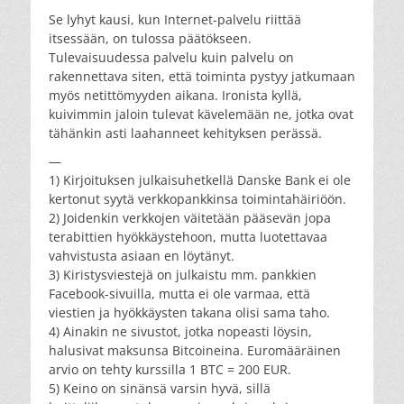
Se lyhyt kausi, kun Internet-palvelu riittää
itsessään, on tulossa päätökseen.
Tulevaisuudessa palvelu kuin palvelu on
rakennettava siten, että toiminta pystyy jatkumaan
myös netittömyyden aikana. Ironista kyllä,
kuivimmin jaloin tulevat kävelemään ne, jotka ovat
tähänkin asti laahanneet kehityksen perässä.
—
1) Kirjoituksen julkaisuhetkellä Danske Bank ei ole
kertonut syytä verkkopankkinsa toimintahäiriöön.
2) Joidenkin verkkojen väitetään pääsevän jopa
terabittien hyökkäystehoon, mutta luotettavaa
vahvistusta asiaan en löytänyt.
3) Kiristysviestejä on julkaistu mm. pankkien
Facebook-sivuilla, mutta ei ole varmaa, että
viestien ja hyökkäysten takana olisi sama taho.
4) Ainakin ne sivustot, jotka nopeasti löysin,
halusivat maksunsa Bitcoineina. Euromääräinen
arvio on tehty kurssilla 1 BTC = 200 EUR.
5) Keino on sinänsä varsin hyvä, sillä