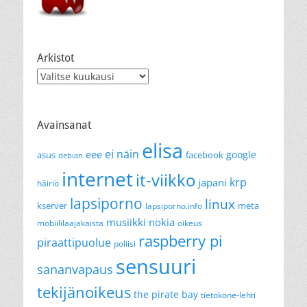
Arkistot
Arkistot
Avainsanat
elisa
ei näin
eee
google
asus
facebook
debian
internet
it-viikko
krp
japani
häiriö
lapsiporno
linux
kserver
meta
lapsiporno.info
musiikki
nokia
mobiililaajakaista
oikeus
raspberry pi
piraattipuolue
poliisi
sensuuri
sananvapaus
tekijänoikeus
the pirate bay
tietokone-lehti