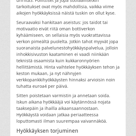
uhrilta3. Poliittiset ja jopa sotilaallisetkin
tarkoitukset ovat myös mahdollisia, vaikka viime
aikojen hyökkäyksissä näistä tuskin on ollut kyse.
Seuraavaksi hankitaan aseistus: jos taidot tai
motivaatio eivät riitä oman bottiverkon
kyhäämiseen, on sellaisia myös vuokrattavissa
verkon pimeältä puolelta. Jotkin tahot myyvät jopa
suoranaista palvelunestohyökkäyspalvelua, jolloin
inhokkisivuston kaataminen ei vaadi niinkään
teknistä osaamista kuin kukkaronnyörien
hellittämistä. Hinta vaihtelee hyökkäyksen tehon ja
keston mukaan, ja nyt nähnyjen
verkkopankkihyökkäysten hinnaksi arvioisin noin
tuhatta euroa4 per päivä.
Sitten poistetaan varmistin ja annetaan soida.
Iskun aikana hyökkääjä voi käytännössä nojata
taaksepäin ja ihailla aikaansaannostaan.
Hyökkäystä voidaan jatkaa periaatteessa
loputtomasti ilman suurempaa vaivannäköä.
Hyökkäyksen torjuminen