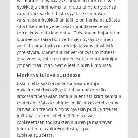
Varmuudella hyökkäys saadaan loppumaan vain
hyökkääjä eliminoimalla, mutta tämä on yleensä
varsin vaikeaa kahdesta syystä. Ensinnäkin
varsinaisen hyökkääjän jäljille on hankalaa päästä,
sillä liikennettä generoivat zombikoneet eivät
kerro, kuka niitä komentaa. Toisekseen hajautetun
luonteensa takia bottiverkkojen pysäyttäminen
vaatii huomattavia resursseja ja kansainvälistä
yhteistyötä. Monet suuret verkot ovat toimineet
jopa vuosia, vaikka viranomaiset ja muut toimijat
ympäri maailman ovat olleet niiden kimpussa.
Merkitys tulevaisuudessa
Uskon, että vastaavanlaisia hajautettuja
palvelunestohyökkäyksiä tullaan näkemään
jatkossa tihenevään tahtiin ja entistä kriittisempiin
kohteisiin. Vaikka vahinkojen käsinkosketeltavuus
kasvaa, on trendillä myös hyväkin puoli: yritykset,
päättäjät ja ihmiset ylipäätään saavat
konkreettisen todistuksen suuren ja mahtavan
Internetin haavoittuvuudesta, jopa
kuolevaisuudesta.