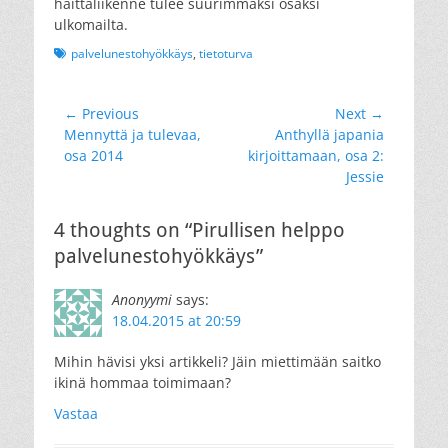
haittaliikenne tulee suurimmaksi osaksi
ulkomailta.
Tags
palvelunestohyökkäys
,
tietoturva
Artikkelien
← Previous
Next →
Previous
Next
Mennyttä ja tulevaa,
Anthyllä japania
selaus
post:
post:
osa 2014
kirjoittamaan, osa 2:
Jessie
4 thoughts on “Pirullisen helppo
palvelunestohyökkäys”
Anonyymi
says:
18.04.2015 at 20:59
Mihin hävisi yksi artikkeli? Jäin miettimään saitko
ikinä hommaa toimimaan?
Vastaa