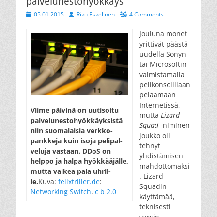
palvelunestohyökkäys
Posted
Author
05.01.2015
Riku Eskelinen
4 Comments
on
Jouluna monet
yrittivät päästä
uudella Sonyn
tai Microsoftin
valmistamalla
pelikonsolillaan
pelaamaan
Internetissä,
Vii­me päi­vi­nä on uu­ti­soi­tu
mutta
Lizard
pal­ve­lun­es­to­hyök­käyk­sis­tä
Squad
-niminen
niin suo­ma­lai­sia verk­ko­
joukko oli
pank­ke­ja kuin iso­ja pe­li­pal­
tehnyt
ve­lu­ja vas­taan. DDoS on
yhdistämisen
help­po ja hal­pa hyök­kää­jäl­le,
mahdottomaksi
mut­ta vai­kea pa­la uh­ril­
. Lizard
le.
Kuva:
felixtriller.de
:
Squadin
Networking Switch
.
c b 2.0
käyttämää,
teknisesti
varsin