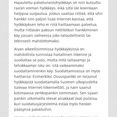
Hajautettu palvelunestohyökkäys on niin kutsuttu
raa’an voiman hyökkäys, eikä siltä ole kovinkaan
helppoa suojautua. Joskus saattaa riittää, että uhri
hankkii niin paljon lisää Internet-kaistaa, että
hyökkäyksen teho ei riitä haittaamaan palvelua,
mutta riittävän paksun nettiletkun hankkiminen
käy jossain vaiheessa joko taloudellisesti tai
teknisesti mahdottomaksi.
Aivan alkeellisimmissa hyökkäyksissä on
mahdollista tunnistaa haitallinen liikenne ja
suodattaa se pois, mutta mitä taitavampi ja
tehokkaampi isku on, sitä vaikeammaksi
suodattaminenkin käy. Suodattamisessa on myös
haittansa: Esimerkiksi Osuuspankki on torjunut
hyökkäystä suodattamalla Suomen ulkopuolelta
tulevaa Internet-liikennettä5, ja näin saanut
kotimaassa verkkopankin toimimaan. Sen sijaan
pankin ulkomailla olevat asiakkaat ovat pulassa,
kun suodatusjärjestelmä estää myös heidän
pääsynsä palveluihin.