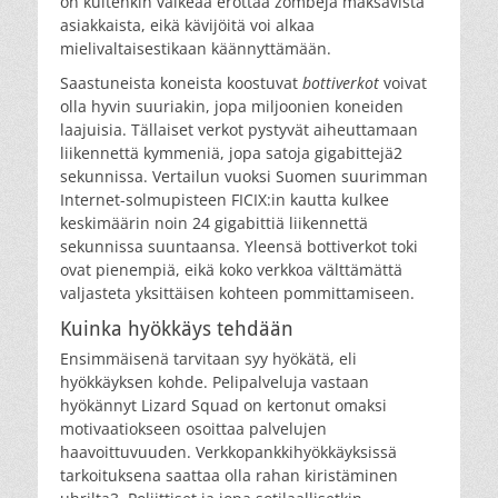
on kuitenkin vaikeaa erottaa zombeja maksavista
asiakkaista, eikä kävijöitä voi alkaa
mielivaltaisestikaan käännyttämään.
Saastuneista koneista koostuvat
bottiverkot
voivat
olla hyvin suuriakin, jopa miljoonien koneiden
laajuisia. Tällaiset verkot pystyvät aiheuttamaan
liikennettä kymmeniä, jopa satoja gigabittejä2
sekunnissa. Vertailun vuoksi Suomen suurimman
Internet-solmupisteen FICIX:in kautta kulkee
keskimäärin noin 24 gigabittiä liikennettä
sekunnissa suuntaansa. Yleensä bottiverkot toki
ovat pienempiä, eikä koko verkkoa välttämättä
valjasteta yksittäisen kohteen pommittamiseen.
Kuinka hyökkäys tehdään
Ensimmäisenä tarvitaan syy hyökätä, eli
hyökkäyksen kohde. Pelipalveluja vastaan
hyökännyt Lizard Squad on kertonut omaksi
motivaatiokseen osoittaa palvelujen
haavoittuvuuden. Verkkopankkihyökkäyksissä
tarkoituksena saattaa olla rahan kiristäminen