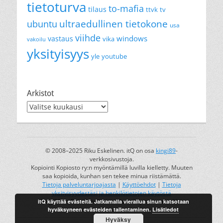
tietoturva
to-mafia
tilaus
ttvk
tv
ultraedullinen tietokone
ubuntu
usa
viihde
windows
vastaus
vika
vakoilu
yksityisyys
yle
youtube
Arkistot
Arkistot
© 2008–2025 Riku Eskelinen. itQ on osa
kingi89
-
verkkosivustoja.
Kopiointi Kopiosto ry:n myöntämillä luvilla kielletty. Muuten
saa kopioida, kunhan sen tekee minua riistämättä.
Tietoja palveluntarjoajasta
|
Käyttöehdot
|
Tietoja
yksityisyydestäsi ja henkilötietojen käytöstä
kingi89 on Riku Eskelisen rekisteröity tavaramerkki.
itQ käyttää evästeitä. Jatkamalla vierailua sinun katsotaan
hyväksyneen evästeiden tallentaminen.
Lisätiedot
Hyväksy