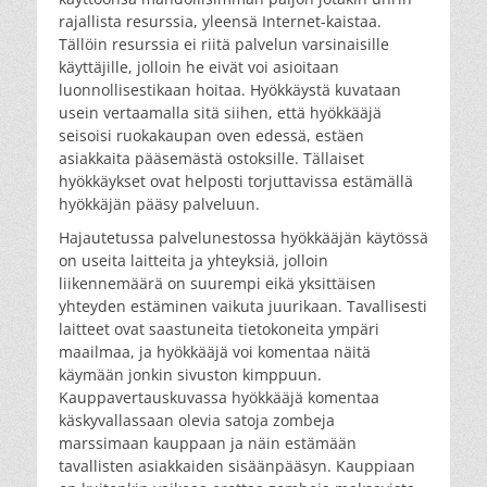
rajallista resurssia, yleensä Internet-kaistaa.
Tällöin resurssia ei riitä palvelun varsinaisille
käyttäjille, jolloin he eivät voi asioitaan
luonnollisestikaan hoitaa. Hyökkäystä kuvataan
usein vertaamalla sitä siihen, että hyökkääjä
seisoisi ruokakaupan oven edessä, estäen
asiakkaita pääsemästä ostoksille. Tällaiset
hyökkäykset ovat helposti torjuttavissa estämällä
hyökkäjän pääsy palveluun.
Hajautetussa palvelunestossa hyökkääjän käytössä
on useita laitteita ja yhteyksiä, jolloin
liikennemäärä on suurempi eikä yksittäisen
yhteyden estäminen vaikuta juurikaan. Tavallisesti
laitteet ovat saastuneita tietokoneita ympäri
maailmaa, ja hyökkääjä voi komentaa näitä
käymään jonkin sivuston kimppuun.
Kauppavertauskuvassa hyökkääjä komentaa
käskyvallassaan olevia satoja zombeja
marssimaan kauppaan ja näin estämään
tavallisten asiakkaiden sisäänpääsyn. Kauppiaan