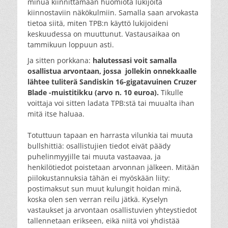
minua kiinnittämään huomiota lukijoita
kiinnostaviin näkökulmiin. Samalla saan arvokasta
tietoa siitä, miten TPB:n käyttö lukijoideni
keskuudessa on muuttunut. Vastausaikaa on
tammikuun loppuun asti.
Ja sitten porkkana:
halutessasi voit samalla
osallistua arvontaan, jossa jollekin onnekkaalle
lähtee tuliterä Sandiskin 16-gigatavuinen Cruzer
Blade -muistitikku (arvo n. 10 euroa).
Tikulle
voittaja voi sitten ladata TPB:stä tai muualta ihan
mitä itse haluaa.
Totuttuun tapaan en harrasta vilunkia tai muuta
bullshittiä: osallistujien tiedot eivät päädy
puhelinmyyjille tai muuta vastaavaa, ja
henkilötiedot poistetaan arvonnan jälkeen. Mitään
piilokustannuksia tähän ei myöskään liity:
postimaksut sun muut kulungit hoidan minä,
koska olen sen verran reilu jätkä. Kyselyn
vastaukset ja arvontaan osallistuvien yhteystiedot
tallennetaan erikseen, eikä niitä voi yhdistää