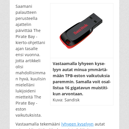
Saamani
palautteen
perusteella
ajattelin
päivittää The
Pirate Bay -
kierto-ohjettani
ajan tasalle
ensi vuonna.
Jotta artikkeli
Vas­taa­mal­la ly­hy­een ky­se­
olisi
lyyn au­tat mi­nua ym­mär­tä­
mahdollisimma
mään TPB-es­ton vai­ku­tuk­sia
n hyvä, kuulisin
pa­rem­min. Sa­mal­la voit osal­
mielelläni
lis­tua 16 gi­ga­ta­vun muis­ti­ti­
lukijoideni
kun ar­von­taan.
mietteitä The
Kuva: Sandisk
Pirate Bay -
eston
vaikutuksista.
Vastaamalla tekemääni
lyhyeen kyselyyn
autat