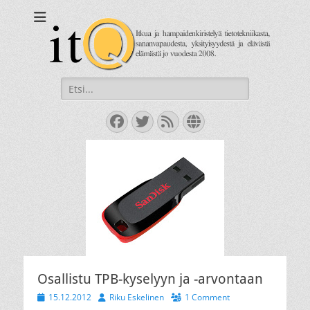
itQ
Itkua ja hammastenkiristelyä jo vuodesta 2008.
Search
for:
Facebook
Twitter
Feed
Website
Osallistu TPB-kyselyyn ja -arvontaan
Posted
Author
15.12.2012
Riku Eskelinen
1 Comment
on