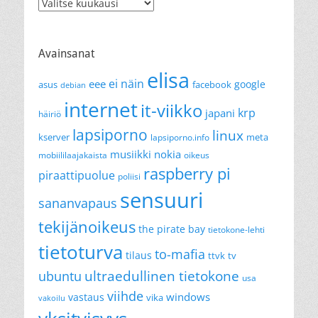
Arkistot
Avainsanat
elisa
ei näin
eee
google
asus
facebook
debian
internet
it-viikko
krp
japani
häiriö
lapsiporno
linux
kserver
meta
lapsiporno.info
musiikki
nokia
mobiililaajakaista
oikeus
raspberry pi
piraattipuolue
poliisi
sensuuri
sananvapaus
tekijänoikeus
the pirate bay
tietokone-lehti
tietoturva
to-mafia
tilaus
ttvk
tv
ultraedullinen tietokone
ubuntu
usa
viihde
windows
vastaus
vika
vakoilu