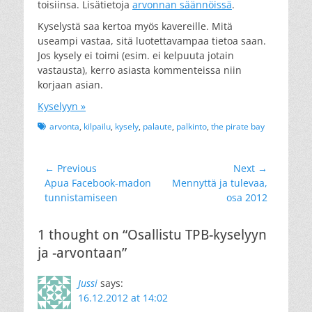
toisiinsa. Lisätietoja
arvonnan säännöissä
.
Kyselystä saa kertoa myös kavereille. Mitä
useampi vastaa, sitä luotettavampaa tietoa saan.
Jos kysely ei toimi (esim. ei kelpuuta jotain
vastausta), kerro asiasta kommenteissa niin
korjaan asian.
Kyselyyn »
Tags
arvonta
,
kilpailu
,
kysely
,
palaute
,
palkinto
,
the pirate bay
Artikkelien
← Previous
Next →
Previous
Next
Apua Facebook-madon
Mennyttä ja tulevaa,
selaus
post:
post:
tunnistamiseen
osa 2012
1 thought on “Osallistu TPB-kyselyyn
ja -arvontaan”
Jussi
says:
16.12.2012 at 14:02