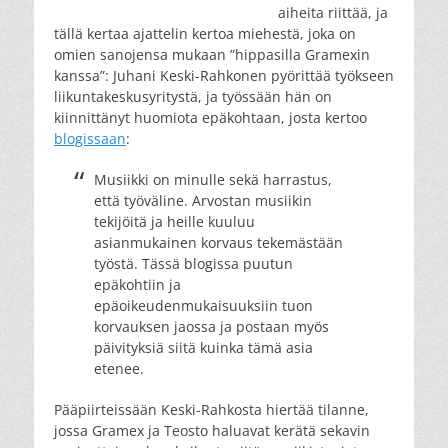
aiheita riittää, ja
tällä kertaa ajattelin kertoa miehestä, joka on
omien sanojensa mukaan ”hippasilla Gramexin
kanssa”: Juhani Keski-Rahkonen pyörittää työkseen
liikuntakeskusyritystä, ja työssään hän on
kiinnittänyt huomiota epäkohtaan, josta kertoo
blogissaan
:
Musiikki on minulle sekä harrastus,
että työväline. Arvostan musiikin
tekijöitä ja heille kuuluu
asianmukainen korvaus tekemästään
työstä. Tässä blogissa puutun
epäkohtiin ja
epäoikeudenmukaisuuksiin tuon
korvauksen jaossa ja postaan myös
päivityksiä siitä kuinka tämä asia
etenee.
Pääpiirteissään Keski-Rahkosta hiertää tilanne,
jossa Gramex ja Teosto haluavat kerätä sekavin