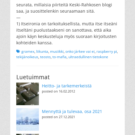
seurata, millaisia piirteitä Keski-Rahkosen blogi
saa, ja suosittelenkin seuraamaan sitä.
—
1) Itseironia on tarkoituksellista, mutta itse itseäni
itseltäni puolustaakseni on sanottava, että aika
ajoin käyn keskusteluja myös suoraan kirjoitusten
kohteiden kanssa.
Tags
gramex
,
liikunta
,
musiikki
,
onko järkee vai ei
,
raspberry pi
,
tekijänoikeus
,
teosto
,
to-mafia
,
ultraedullinen tietokone
Luetuimmat
Heitto- ja tarkemerkeistä
posted on 16.02.2012
Mennyttä ja tulevaa, osa 2021
posted on 27.12.2021