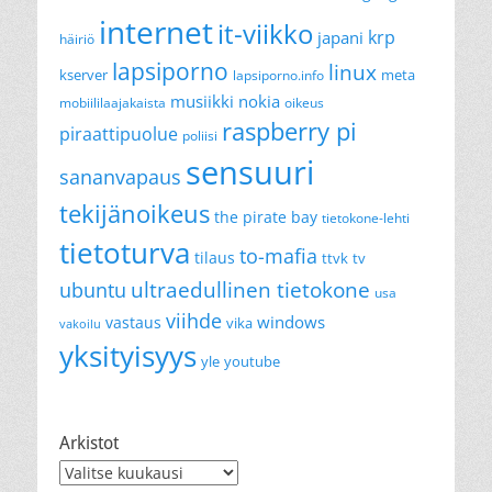
internet
it-viikko
krp
japani
häiriö
lapsiporno
linux
kserver
meta
lapsiporno.info
musiikki
nokia
mobiililaajakaista
oikeus
raspberry pi
piraattipuolue
poliisi
sensuuri
sananvapaus
tekijänoikeus
the pirate bay
tietokone-lehti
tietoturva
to-mafia
tilaus
ttvk
tv
ultraedullinen tietokone
ubuntu
usa
viihde
windows
vastaus
vika
vakoilu
yksityisyys
yle
youtube
Arkistot
Arkistot