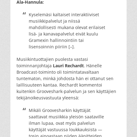
Ala-Hannula:
Kyselemäsi kaltaiset interaktiiviset
musiikkipalvelut ja niissä
mahdollisesti mukana olevat erilaiset
lisä- ja kanavapalvelut eivät kuulu
Gramexin hallinnointiin tai
lisensoinnin piiriin [–].
Musiikintuottajien puolesta vastasi
toiminnanjohtaja
Lauri Rechardt
. Hänelle
Broadcast-toiminto oli toimintatavaltaan
tuntematon, minkä johdosta hän ei ottanut sen
laillisuuteen kantaa. Rechardt kommentoi
kuitenkin Grooveshark-palvelun ja sen käyttäjien
tekijänoikeusvastuuta yleensä:
Mikäli Groovesharkin käyttäjät
saattavat musiikkia yleisön saataville
ilman lupaa, ovat myös palvelun
käyttäjät vastuussa loukkauksista —
tosin ainoastaan niiden äänitteiden