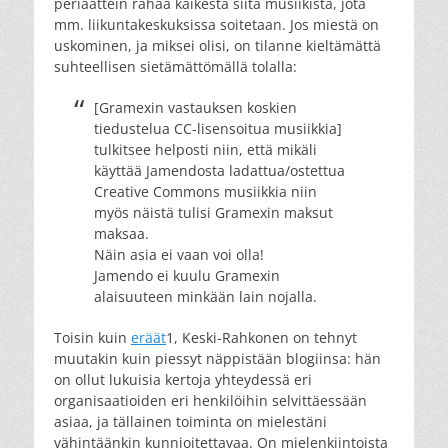
periaattein rahaa kaikesta siitä musiikista, jota
mm. liikuntakeskuksissa soitetaan. Jos miestä on
uskominen, ja miksei olisi, on tilanne kieltämättä
suhteellisen sietämättömällä tolalla:
[Gramexin vastauksen koskien
tiedustelua CC-lisensoitua musiikkia]
tulkitsee helposti niin, että mikäli
käyttää Jamendosta ladattua/ostettua
Creative Commons musiikkia niin
myös näistä tulisi Gramexin maksut
maksaa.
Näin asia ei vaan voi olla!
Jamendo ei kuulu Gramexin
alaisuuteen minkään lain nojalla.
Toisin kuin
eräät
1, Keski-Rahkonen on tehnyt
muutakin kuin piessyt näppistään blogiinsa: hän
on ollut lukuisia kertoja yhteydessä eri
organisaatioiden eri henkilöihin selvittäessään
asiaa, ja tällainen toiminta on mielestäni
vähintäänkin kunnioitettavaa. On mielenkiintoista