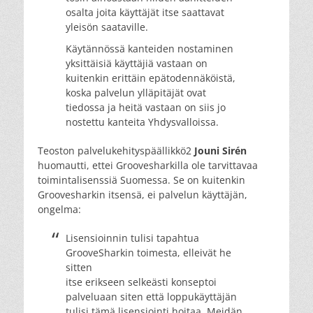
osalta joita käyttäjät itse saattavat
yleisön saataville.
Käytännössä kanteiden nostaminen
yksittäisiä käyttäjiä vastaan on
kuitenkin erittäin epätodennäköistä,
koska palvelun ylläpitäjät ovat
tiedossa ja heitä vastaan on siis jo
nostettu kanteita Yhdysvalloissa.
Teoston palvelukehityspäällikkö2
Jouni Sirén
huomautti, ettei Groovesharkilla ole tarvittavaa
toimintalisenssiä Suomessa. Se on kuitenkin
Groovesharkin itsensä, ei palvelun käyttäjän,
ongelma:
Lisensioinnin tulisi tapahtua
GrooveSharkin toimesta, elleivät he
sitten
itse erikseen selkeästi konseptoi
palveluaan siten että loppukäyttäjän
tulisi tämä lisensiointi hoitaa. Meidän