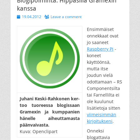
Blogipoiminta: Hippasilla Gramexin
kanssa
Posted
19.04.2012
Leave a comment
on
Ensimmäiset
onnekkaat ovat
jo saaneet
Raspberry Pi
-
koneet
käyttöönsä,
mutta itse
joudun vielä
odottamaan – RS
Componentsilta
tai Farnellilta ei
Ju­ha­ni Kes­ki-Rah­ko­nen ker­
ole kuulunut
too tuo­rees­sa blo­gis­saan
lisätietoja sitten
Gra­mex­in ja kump­pa­ni­en
viimeisimmän
hä­nel­le ai­heut­ta­mas­ta
kirjoitukseni
.
pään­vai­vas­ta.
Onneksi
Kuva: Openclipart
blogattavia