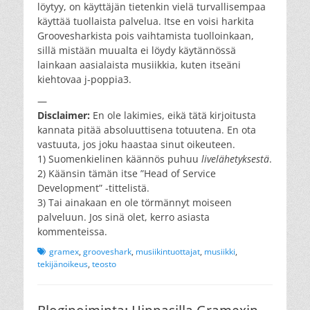
löytyy, on käyttäjän tietenkin vielä turvallisempaa
käyttää tuollaista palvelua. Itse en voisi harkita
Groovesharkista pois vaihtamista tuolloinkaan,
sillä mistään muualta ei löydy käytännössä
lainkaan aasialaista musiikkia, kuten itseäni
kiehtovaa j-poppia3.
—
Disclaimer:
En ole lakimies, eikä tätä kirjoitusta
kannata pitää absoluuttisena totuutena. En ota
vastuuta, jos joku haastaa sinut oikeuteen.
1) Suomenkielinen käännös puhuu
livelähetyksestä
.
2) Käänsin tämän itse ”Head of Service
Development” -tittelistä.
3) Tai ainakaan en ole törmännyt moiseen
palveluun. Jos sinä olet, kerro asiasta
kommenteissa.
Tags
gramex
,
grooveshark
,
musiikintuottajat
,
musiikki
,
tekijänoikeus
,
teosto