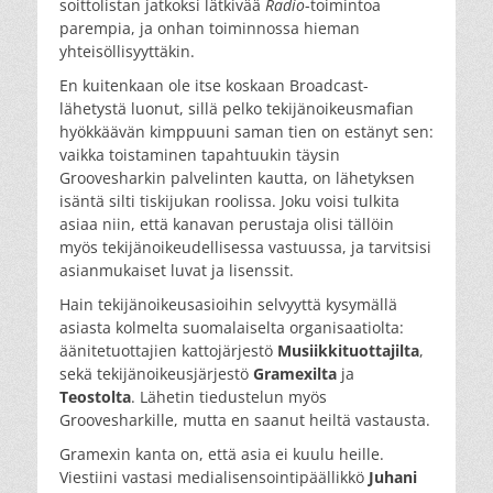
soittolistan jatkoksi lätkivää
Radio
-toimintoa
parempia, ja onhan toiminnossa hieman
yhteisöllisyyttäkin.
En kuitenkaan ole itse koskaan Broadcast-
lähetystä luonut, sillä pelko tekijänoikeusmafian
hyökkäävän kimppuuni saman tien on estänyt sen:
vaikka toistaminen tapahtuukin täysin
Groovesharkin palvelinten kautta, on lähetyksen
isäntä silti tiskijukan roolissa. Joku voisi tulkita
asiaa niin, että kanavan perustaja olisi tällöin
myös tekijänoikeudellisessa vastuussa, ja tarvitsisi
asianmukaiset luvat ja lisenssit.
Hain tekijänoikeusasioihin selvyyttä kysymällä
asiasta kolmelta suomalaiselta organisaatiolta:
äänitetuottajien kattojärjestö
Musiikkituottajilta
,
sekä tekijänoikeusjärjestö
Gramexilta
ja
Teostolta
. Lähetin tiedustelun myös
Groovesharkille, mutta en saanut heiltä vastausta.
Gramexin kanta on, että asia ei kuulu heille.
Viestiini vastasi medialisensointipäällikkö
Juhani