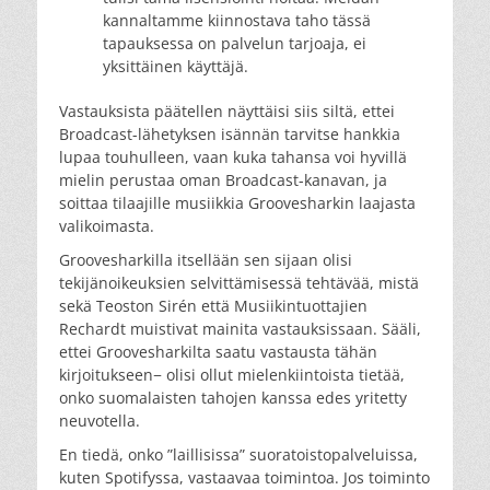
kannaltamme kiinnostava taho tässä
tapauksessa on palvelun tarjoaja, ei
yksittäinen käyttäjä.
Vastauksista päätellen näyttäisi siis siltä, ettei
Broadcast-lähetyksen isännän tarvitse hankkia
lupaa touhulleen, vaan kuka tahansa voi hyvillä
mielin perustaa oman Broadcast-kanavan, ja
soittaa tilaajille musiikkia Groovesharkin laajasta
valikoimasta.
Groovesharkilla itsellään sen sijaan olisi
tekijänoikeuksien selvittämisessä tehtävää, mistä
sekä Teoston Sirén että Musiikintuottajien
Rechardt muistivat mainita vastauksissaan. Sääli,
ettei Groovesharkilta saatu vastausta tähän
kirjoitukseen− olisi ollut mielenkiintoista tietää,
onko suomalaisten tahojen kanssa edes yritetty
neuvotella.
En tiedä, onko ”laillisissa” suoratoistopalveluissa,
kuten Spotifyssa, vastaavaa toimintoa. Jos toiminto