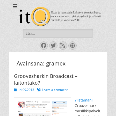
itQ
Itkua ja hammastenkiristelyä jo vuodesta 2008.
Search
for:
Facebook
Twitter
Feed
Website
Avainsana:
gramex
Groovesharkin Broadcast –
laitontako?
Posted
14.09.2013
Leave a comment
on
Ylistämäni
Grooveshark-
musiikkipalvelu