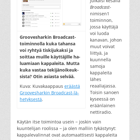
julkaisi kesällä
Broadcast
-
nimisen1
toiminnon,
jossa käyttäjä
voi luoda
Groove­sharkin Broad­cast-
kanavan, johon
toi­min­nol­la ku­ka ta­han­sa
muut voivat
voi ryh­tyä tis­ki­ju­kak­si ja
liittyä, ja
soit­taa muil­le käyt­tä­jil­le ha­
kuunnella
lua­mi­aan kap­pa­lei­ta. Mut­ta
samoja
ku­ka vas­taa te­ki­jän­oi­keuk­
kappaleita
sis­ta? Otin asias­ta sel­vää.
lähes
reaaliajassa.
Kuva: Kuva­kaap­paus
erääs­tä
Toisin sanoen
Groove­sharkin Broad­cast-lä­
kyseessä on
he­tyk­ses­tä
.
eräänlainen
nettiradio.
Käytän itse toimintoa usein − joskin vain
kuuntelijan roolissa − ja olen malliin tykästynyt:
kappalevalinnat ovat automaattisesti kappaleita