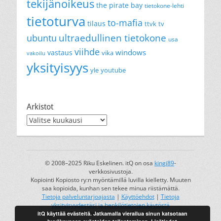
tekijänoikeus
the pirate bay
tietokone-lehti
tietoturva
to-mafia
tilaus
ttvk
tv
ultraedullinen tietokone
ubuntu
usa
viihde
windows
vastaus
vika
vakoilu
yksityisyys
yle
youtube
Arkistot
Arkistot
© 2008–2025 Riku Eskelinen. itQ on osa
kingi89
-
verkkosivustoja.
Kopiointi Kopiosto ry:n myöntämillä luvilla kielletty. Muuten
saa kopioida, kunhan sen tekee minua riistämättä.
Tietoja palveluntarjoajasta
|
Käyttöehdot
|
Tietoja
yksityisyydestäsi ja henkilötietojen käytöstä
itQ käyttää evästeitä. Jatkamalla vierailua sinun katsotaan
kingi89 on Riku Eskelisen rekisteröity tavaramerkki.