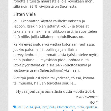
robotteja tuosta määrästä ei ole kovinkaan moni,
sillä noin 95 % kävijöistä on Suomesta.
Sitten vielä
Joulu kannattaa käyttää rauhoittumiseen ja
lepoon. Itsekin olen jättänyt koulu- ja työasiat
taka-alalle ainakin ensi viikkoon asti, ja suosittelen
tätä niille, joilla tällainen mahdollisuus on.
Kaikki eivät joulua voi viettää kotonaan rauhassa:
joukko palomiehiä, poliiseja ja erilaisia
terveydenhuollon ammattilaisia työskentelee myös
näin jouluna. Ei myöskään pidä unohtaa niitä,
jotka pyörittävät erilaisia 24/7 -huoltoasemia ja
vastaavia usein (lähestulkoon) yksinään.
Vietitpä jouluasi yksin tai yhdessä; töissä, kotona
tai muualla, haluan toivottaa sinulle…
Hyvää joulua ja onnellista uutta vuotta 2014.
Riku Eskelinen
itQ.fi
Tags
2013
,
2014
,
ipv4
,
ipv6
,
joulu
,
kilometrivero
,
meta
,
opiskelu
,