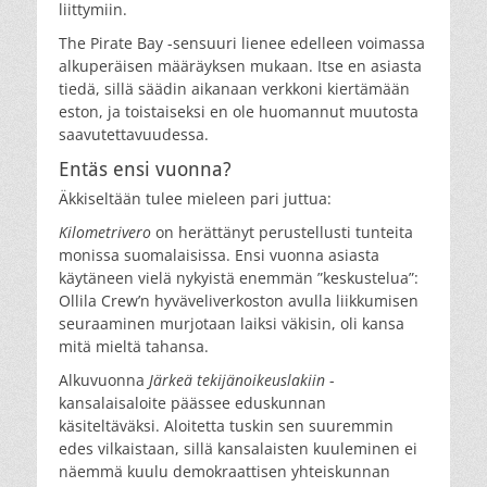
liittymiin.
The Pirate Bay -sensuuri lienee edelleen voimassa
alkuperäisen määräyksen mukaan. Itse en asiasta
tiedä, sillä säädin aikanaan verkkoni kiertämään
eston, ja toistaiseksi en ole huomannut muutosta
saavutettavuudessa.
Entäs ensi vuonna?
Äkkiseltään tulee mieleen pari juttua:
Kilometrivero
on herättänyt perustellusti tunteita
monissa suomalaisissa. Ensi vuonna asiasta
käytäneen vielä nykyistä enemmän ”keskustelua”:
Ollila Crew’n hyväveliverkoston avulla liikkumisen
seuraaminen murjotaan laiksi väkisin, oli kansa
mitä mieltä tahansa.
Alkuvuonna
Järkeä tekijänoikeuslakiin
-
kansalaisaloite päässee eduskunnan
käsiteltäväksi. Aloitetta tuskin sen suuremmin
edes vilkaistaan, sillä kansalaisten kuuleminen ei
näemmä kuulu demokraattisen yhteiskunnan