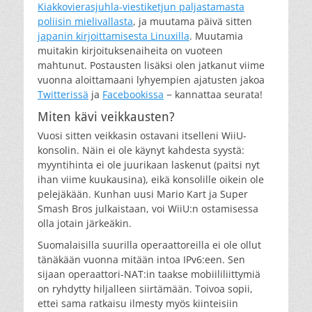
Kiakkovierasjuhla-viestiketjun paljastamasta
poliisin mielivallasta
, ja muutama päivä sitten
japanin kirjoittamisesta Linuxilla
. Muutamia
muitakin kirjoituksenaiheita on vuoteen
mahtunut. Postausten lisäksi olen jatkanut viime
vuonna aloittamaani lyhyempien ajatusten jakoa
Twitterissä
ja
Facebookissa
− kannattaa seurata!
Miten kävi veikkausten?
Vuosi sitten veikkasin ostavani itselleni WiiU-
konsolin. Näin ei ole käynyt kahdesta syystä:
myyntihinta ei ole juurikaan laskenut (paitsi nyt
ihan viime kuukausina), eikä konsolille oikein ole
pelejäkään. Kunhan uusi Mario Kart ja Super
Smash Bros julkaistaan, voi WiiU:n ostamisessa
olla jotain järkeäkin.
Suomalaisilla suurilla operaattoreilla ei ole ollut
tänäkään vuonna mitään intoa IPv6:een. Sen
sijaan operaattori-NAT:in taakse mobiililiittymiä
on ryhdytty hiljalleen siirtämään. Toivoa sopii,
ettei sama ratkaisu ilmesty myös kiinteisiin