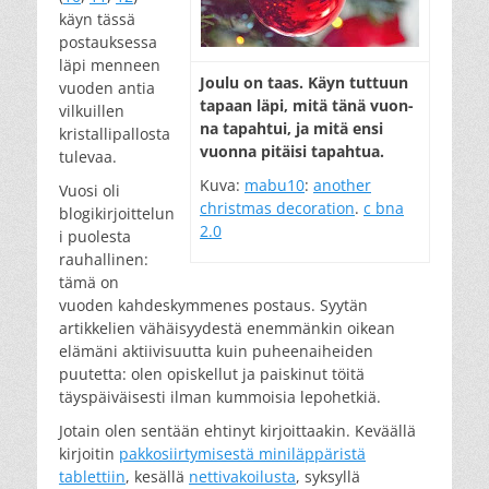
käyn tässä
postauksessa
läpi menneen
Jou­lu on taas. Käyn tut­tuun
vuoden antia
ta­paan lä­pi, mi­tä tä­nä vuon­
vilkuillen
na ta­pah­tui, ja mi­tä en­si
kristallipallosta
vuon­na pi­täi­si ta­pah­tua.
tulevaa.
Kuva:
mabu10
:
another
Vuosi oli
christmas decoration
.
c bna
blogikirjoittelun
2.0
i puolesta
rauhallinen:
tämä on
vuoden kahdeskymmenes postaus. Syytän
artikkelien vähäisyydestä enemmänkin oikean
elämäni aktiivisuutta kuin puheenaiheiden
puutetta: olen opiskellut ja paiskinut töitä
täyspäiväisesti ilman kummoisia lepohetkiä.
Jotain olen sentään ehtinyt kirjoittaakin. Keväällä
kirjoitin
pakkosiirtymisestä miniläppäristä
tablettiin
, kesällä
nettivakoilusta
, syksyllä