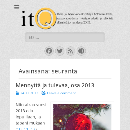
itQ
Itkua ja hammastenkiristelyä jo vuodesta 2008.
Search
for:
Facebook
Twitter
Feed
Website
Avainsana:
seuranta
Mennyttä ja tulevaa, osa 2013
Posted
24.12.2013
Leave a comment
on
Niin alkaa vuosi
2013 olla
lopuillaan, ja
tapani mukaan
(
10
,
11
,
12
)