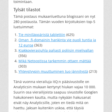
toimintaan.
Tylsät tilastot
Tämä postaus mukaanluettuna blogissani on nyt
280 postausta. Tämän vuoden kirjoituksien top-5
luetuimmat:
Tie miniläppäristä tablettiin
(625)
Oman .fi-domainin hankinta vie puoli tuntia ja
12 euroa
(363)
Kiakkovierasjuhla paljasti poliisin mielivallan
(356)
Mikä Netpostissa tarkemmin ottaen mättää
(303)
Yhteystyypin muuttuminen tuo jännitystä
(213)
Tänä vuonna vierailuja itQ:n pääsivustolle on
Analyticsin mukaan kertynyt hiukan vajaa 10 000.
Suurin osa vierailijoista saapuu sivustolle Googlen
hakukoneen kautta, mutta nykyään hakusanat
eivät näy Analyticsille, joten en tiedä mitä on
haettu. Jaksan kuitenkin uskoa, että täysiä