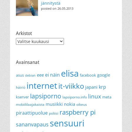
jännitystä
posted on 26.05.2013
Arkistot
Arkistot
Avainsanat
elisa
ei näin
eee
google
asus
facebook
debian
internet
it-viikko
krp
japani
häiriö
lapsiporno
linux
kserver
meta
lapsiporno.info
musiikki
nokia
mobiililaajakaista
oikeus
raspberry pi
piraattipuolue
poliisi
sensuuri
sananvapaus