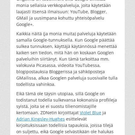
monia sellaisia verkkopalveluja, joita käytetään
laajasti itsensä ilmaisuun: YouTube, Blogger,
GMail ja uusimpana kohuttu yhteisöpalvelu
Google+.
Kaikkia näitä (ja monia muita) palveluja käytetään
samalla Google-tunnuksella. Kun Google päättää
sulkea tunnuksen, käyttäjä käytännössä menettää
kaiken sen tiedon, mitä hän on koskaan Googlen
palveluihin siirtänyt. Kun tämä tarkoittaa mm.
valokuvia Picasassa, videoita YouTubessa,
blogipostauksia Bloggerissa ja sähköposteja
GMailissa, alkaa Googlen palveluja suosivalle tulla
todellista vahinkoa.
Eikä tämä ole täysin utopiaa, sillä Google on
todistanut todella sulkevansa kokonaisia profiileja
syistä, joita se ei suostu tilienomistajille
kertomaan. ZDNetin kirjoittajat
Violet Blue
ja
Adrian Kingsley-Hughes
esittelevät
kirjoituksissaan todellisia tapauksia, joissa tilejä
on suljettu, eikä Google selvästikään ole halukas