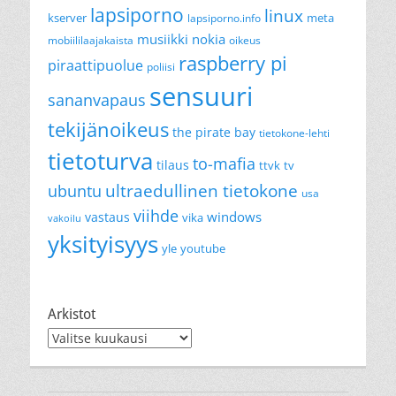
lapsiporno
linux
kserver
meta
lapsiporno.info
musiikki
nokia
mobiililaajakaista
oikeus
raspberry pi
piraattipuolue
poliisi
sensuuri
sananvapaus
tekijänoikeus
the pirate bay
tietokone-lehti
tietoturva
to-mafia
tilaus
ttvk
tv
ultraedullinen tietokone
ubuntu
usa
viihde
windows
vastaus
vika
vakoilu
yksityisyys
yle
youtube
Arkistot
Arkistot