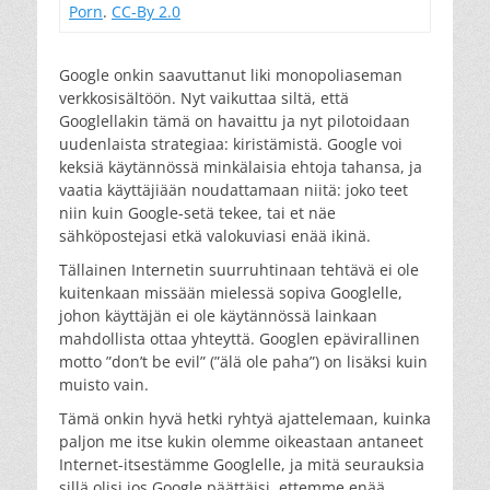
Porn
.
CC-By 2.0
Google onkin saavuttanut liki monopoliaseman
verkkosisältöön. Nyt vaikuttaa siltä, että
Googlellakin tämä on havaittu ja nyt pilotoidaan
uudenlaista strategiaa: kiristämistä. Google voi
keksiä käytännössä minkälaisia ehtoja tahansa, ja
vaatia käyttäjiään noudattamaan niitä: joko teet
niin kuin Google-setä tekee, tai et näe
sähköpostejasi etkä valokuviasi enää ikinä.
Tällainen Internetin suurruhtinaan tehtävä ei ole
kuitenkaan missään mielessä sopiva Googlelle,
johon käyttäjän ei ole käytännössä lainkaan
mahdollista ottaa yhteyttä. Googlen epävirallinen
motto ”don’t be evil” (”älä ole paha”) on lisäksi kuin
muisto vain.
Tämä onkin hyvä hetki ryhtyä ajattelemaan, kuinka
paljon me itse kukin olemme oikeastaan antaneet
Internet-itsestämme Googlelle, ja mitä seurauksia
sillä olisi jos Google päättäisi, ettemme enää