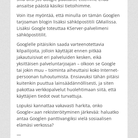
ansaitse päästä käsiksi tietoihimme.
Voin itse myöntää, että minulla on tämän Googlen
tarjoaman blogin lisäksi sähköpostitili GMailissa.
Lisäksi Google toteuttaa KServer-palvelimeni
sähköpostitilit.
Googlelle pitäisikin saada varteenotettavia
kilpailijoita, jolloin käyttäjät ennen pitkää
jakautuisivat eri palveluiden kesken, eikä
yksittäisen palveluntarjoajan – olkoon se Google
tai jokin muu – toiminta aiheuttaisi koko Internet-
persoonan tuhoutumista. Ensiavuksi tähän pitäisi
kuitenkin puuttua lainsäädännöllisesti, ja siten
pakottaa verkkopalvelut huolehtimaan siitä, että
käyttäjien tiedot ovat turvattuja.
Lopuksi kannattaa vakavasti harkita, onko
Google+:aan rekisteröityminen järkevää: haluatko
antaa Googlen panttivangiksi vielä sosiaalisen
elämäsi verkossa?
—