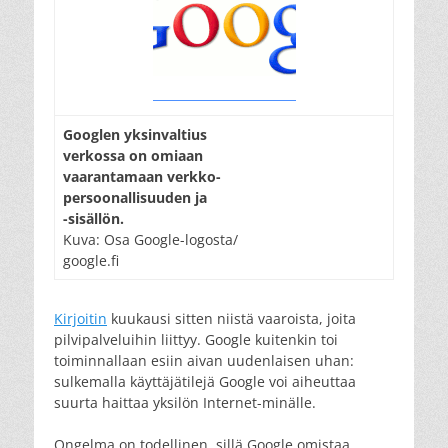
Googlen yksinvaltius
verkossa on omiaan
vaarantamaan verkko-
persoonallisuuden ja
-sisällön.
Kuva: Osa Google-logosta/
google.fi
Kirjoitin
kuukausi sitten niistä vaaroista, joita
pilvipalveluihin liittyy. Google kuitenkin toi
toiminnallaan esiin aivan uudenlaisen uhan:
sulkemalla käyttäjätilejä Google voi aiheuttaa
suurta haittaa yksilön Internet-minälle.
Ongelma on todellinen, sillä Google omistaa