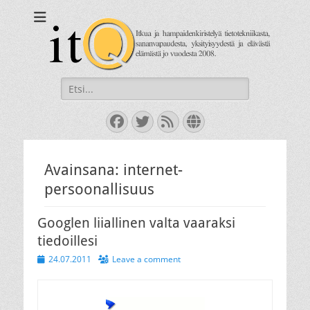
itQ
Itkua ja hammastenkiristelyä jo vuodesta 2008.
Search
for:
Facebook
Twitter
Feed
Website
Avainsana:
internet-
persoonallisuus
Googlen liiallinen valta vaaraksi
tiedoillesi
Posted
24.07.2011
Leave a comment
on