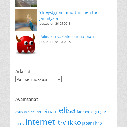
Yhteystyypin muuttuminen tuo
jännitystä
posted on 26.05.2013
Poliisikin vakoilee sinua pian
posted on 04.08.2013
Arkistot
Arkistot
Avainsanat
elisa
ei näin
eee
google
asus
facebook
debian
internet
it-viikko
krp
japani
häiriö