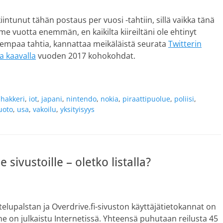
ntunut tähän postaus per vuosi -tahtiin, sillä vaikka tänä
iime vuotta enemmän, en kaikilta kiireiltäni ole ehtinyt
tiuhempaa tahtia, kannattaa meikäläistä seurata
Twitterin
la kaavalla
vuoden 2017 kohokohdat.
,
hakkeri
,
iot
,
japani
,
nintendo
,
nokia
,
piraattipuolue
,
poliisi
,
uoto
,
usa
,
vakoilu
,
yksityisyys
sivustoille – oletko listalla?
elupalstan ja Overdrive.fi-sivuston käyttäjätietokannat on
ne on julkaistu Internetissä. Yhteensä puhutaan reilusta 45