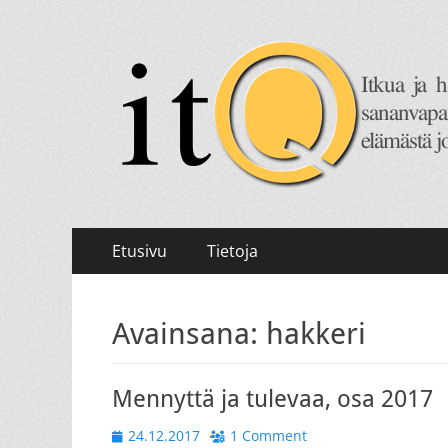
itQ
Itkua ja hammastenkiristelyä jo vuodesta 2008.
Primary
Skip
Etusivu
Tietoja
to
Menu
content
Avainsana:
hakkeri
Mennyttä ja tulevaa, osa 2017
Posted
24.12.2017
1 Comment