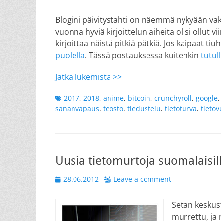
on
Blogini päivitystahti on näemmä nykyään vakii
vuonna hyviä kirjoittelun aiheita olisi ollut v
kirjoittaa näistä pitkiä pätkiä. Jos kaipaat 
puolella
. Tässä postauksessa kuitenkin
tutul
Jatka lukemista >>
Tags
2017
,
2018
,
anime
,
bitcoin
,
crunchyroll
,
google
sananvapaus
,
teosto
,
tiedustelu
,
tietoturva
,
tietov
Uusia tietomurtoja suomalaisille 
Posted
28.06.2012
Leave a comment
on
Setan keskust
murrettu, ja 