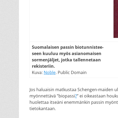
Suomalaisen passin biotunnistee-
seen kuuluu myös asianomaisen
sormenjäljet, jotka tallennetaan
rekisteriin.
Kuva:
Noble
. Public Domain
Jos haluaisin matkustaa Schengen-maiden ulk
myönnettävä ”biopassi
?
” ei oikeastaan houkut
huolettaa itseäni enemmänkin passin myönt
tietokantaan.