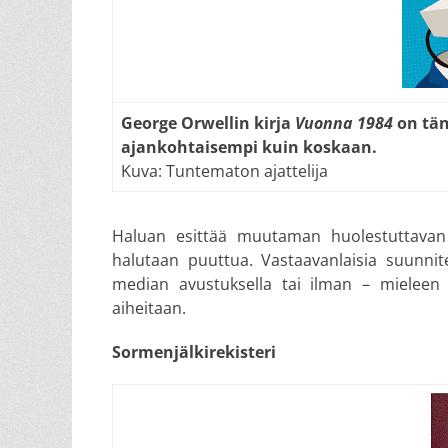
George Orwellin kirja
Vuonna 1984
on tä
ajankohtaisempi kuin koskaan.
Kuva: Tuntematon ajattelija
Haluan esit­tää muu­ta­man huoles­tut­tavan
halutaan puuttua. Vastaa­van­laisia suunni­
median avus­tuk­sella tai ilman – mielee
aiheitaan.
Sormenjälkirekisteri