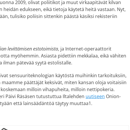
uonna 2009, olivat poliitikot ja muut virkaapitävät kilvan
in heidän edukseen, eikä tietoja käytetä heitä vastaan. Nyt,
, tulisiko poliisin sittenkin päästä käsiksi rekisteriin
ian levittämisen estotoimista
, ja Internet-operaattorit
otta myöhemmin. Asiasta pidettiin mekkalaa, eikä vähiten
 ilman pätevää syytä estolistalle.
uivat sensuuriteknologian käytöstä muihinkin tarkoituksiin,
in maamme päättäjät keksivät, miten kansan oloja voitaisiin
 koskemaan milloin vihapuheita, milloin nettipokeria.
teri Päivi Räsäsen tutustuttua Iltalehden
uutiseen
Onion-
ittyään että lainsäädäntöä täytyy muuttaa1.