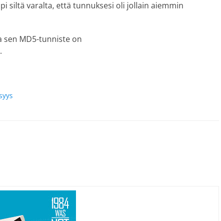
 siltä varalta, että tunnuksesi oli jollain aiemmin
, ja sen MD5-tunniste on
.
isyys