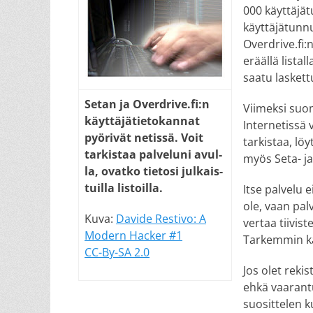
000 käyttäjät
käyttäjätunnu
Overdrive.fi:n
eräällä listal
saatu laskett
Setan ja Over­drive.fi:n
Viimeksi suom
käyt­tä­jä­tie­to­kan­nat
Internetissä 
pyö­ri­vät ne­tis­sä. Voit
tarkistaa, löy
tar­kis­taa pal­ve­lu­ni avul­
myös Seta- ja
la, ovat­ko tie­to­si jul­kais­
tuil­la lis­toil­la.
Itse palvelu e
ole, vaan pal
Kuva:
Davide Restivo: A
vertaa tiivist
Modern Hacker #1
Tarkemmin käy
CC-By-SA 2.0
Jos olet rekis
ehkä vaarantu
suosittelen 