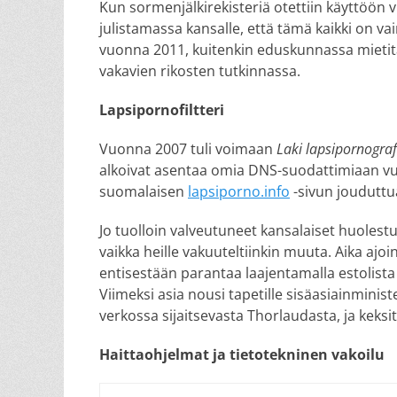
Kun sormenjälkirekisteriä otettiin käyttöön v
julistamassa kansalle, että tämä kaikki on va
vuonna 2011, kuitenkin eduskunnassa mietitään
vakavien rikosten tutkinnassa.
Lapsipornofiltteri
Vuonna 2007 tuli voimaan
Laki lapsipornograf
alkoivat asentaa omia DNS-suodattimiaan vu
suomalaisen
lapsiporno.info
-sivun jouduttua
Jo tuolloin valveutuneet kansalaiset huolest
vaikka heille vakuuteltiinkin muuta. Aika ajo
entisestään parantaa laajentamalla estolista
Viimeksi asia nousi tapetille sisäasiainminis
verkossa sijaitsevasta Thorlaudasta, ja keks
Haittaohjelmat ja tietotekninen vakoilu