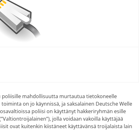
 poliisille mahdollisuutta murtautua tietokoneelle
n toiminta on jo käynnissä, ja saksalainen Deutsche Welle
 osavaltioissa poliisi on käyttänyt hakkeriryhmän esille
altiontroijalainen”), jolla voidaan vakoilla käyttäjää
isit ovat kuitenkin kiistäneet käyttävänsä troijalaista lain