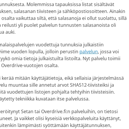
unnuksesta. Molemmissa tapauksissa listat sisältävät
ksen, salasanan tiivisteen ja sähköpostiosoitteen. Ainakin
 osalta vaikuttaa siltä, että salasanoja ei ollut suolattu, sillä
la reilusti yli puolet palvelun tunnusten salasanoista oli
ua auki.
alaispalvelujen vuodettuja tunnuksia julkaistiin
viime vuoden lopulla, jolloin perustin
palvelun
, jossa voi
tyykö omia tietoja julkaistuilta listoilta. Nyt palvelu toimii
 Overdrive-vuotojen osalta.
i kerää mitään käyttäjätietoja, eikä sellaisia järjestelmässä
velu muuntaa sille annetut arvot SHA512-tiivisteiksi ja
eitä vuodettujen listojen pohjalta tehtyihin tiivisteisiin.
tetty tekniikka kuvataan itse palvelussa.
teröitynyt Setan tai Overdrive.fi:n palveluihin, on tietosi
neet. Ja vaikket olisi kyseisiä verkkopalveluita käyttänyt,
kuitenkin lämpimästi syöttämään käyttäjätunnuksen,