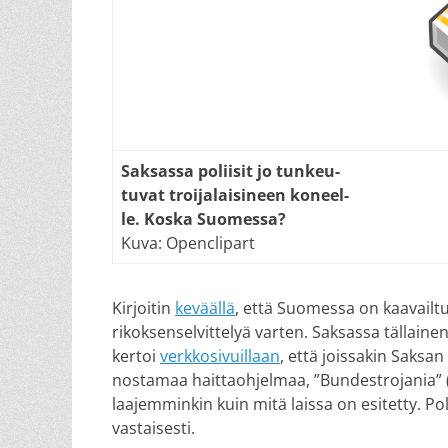
Saksassa poliisit jo tunkeu-
tuvat troijalaisineen koneel-
le. Koska Suomessa?
Kuva: Openclipart
Kirjoitin
keväällä
, että Suomessa on kaavailtu
rikoksenselvittelyä varten. Saksassa tällaine
kertoi
verkkosivuillaan
, että joissakin Saksan
nostamaa haittaohjelmaa, ”Bundestrojania” (”V
laajemminkin kuin mitä laissa on esitetty. Poli
vastaisesti.