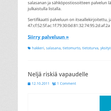
salasanan ja sähköpostiosoitteen palvelun läpi
julkaistulla listalla.
Sertifikaatti palveluun on itseallekirjoitettu
47:cf:52:5f:ac:1f:79:30:0d:81:32:74:95:2d:af:2a 
Siirry palveluun »
Tags
hakkeri
,
salasana
,
tietomurto
,
tietoturva
,
yksity
Neljä riskiä vapaudelle
Posted
12.10.2011
1 Comment
on