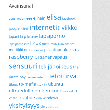
Avainsanat
elisa
ei näin
eee
asus
facebook
debian
internet
it-viikko
google
häiriö
lapsiporno
krp
japani
kserver
linux
meta
lapsiporno.info
mobiililaajakaista
piraattipuolue
musiikki
nokia
oikeus
poliisi
raspberry pi
sananvapaus
sensuuri
tekijänoikeus
the
tietoturva
pirate bay
tietokone-lehti
to-mafia
ubuntu
tilaus
ttvk
tv
ultraedullinen tietokone
usa
vakoilu
viihde
windows
vastaus
vika
yksityisyys
yle
youtube