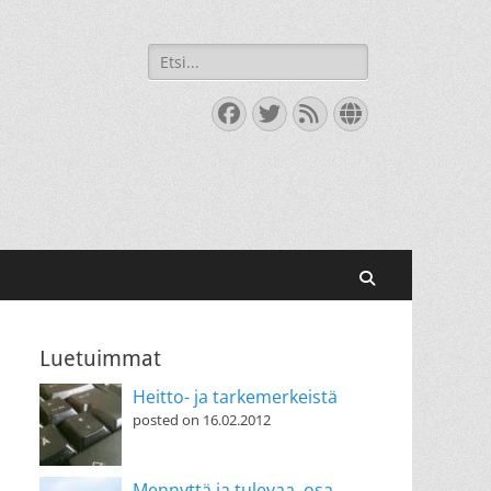
Search
for:
Facebook
Twitter
Feed
Website
Search
Luetuimmat
Heitto- ja tarkemerkeistä
posted on 16.02.2012
Mennyttä ja tulevaa, osa