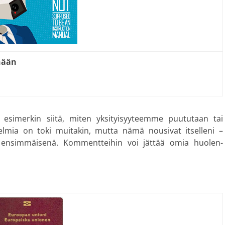
nään
 esi­merkin siitä, miten yksi­tyi­syy­teemme puutu­taan tai
telmia on toki muitakin, mutta nämä nousivat itsel­leni –
n ensim­mäisenä. Komment­teihin voi jättää omia huolen­