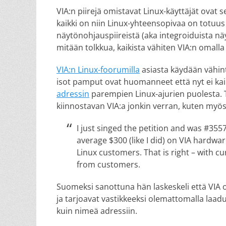
VIA:n piirejä omistavat Linux-käyttäjät ovat se
kaikki on niin Linux-yhteensopivaa on totuus 
näytönohjauspiireistä (aka integroiduista näy
mitään tolkkua, kaikista vähiten VIA:n omalla a
VIA:n Linux-foorumilla
asiasta käydään vähint
isot pamput ovat huomanneet että nyt ei kai
adressin
parempien Linux-ajurien puolesta. Tät
kiinnostavan VIA:a jonkin verran, kuten myö
I just singed the petition and was #355
average $300 (like I did) on VIA hardwa
Linux customers. That is right – with cur
from customers.
Suomeksi sanottuna hän laskeskeli että VIA on
ja tarjoavat vastikkeeksi olemattomalla laadul
kuin nimeä adressiin.