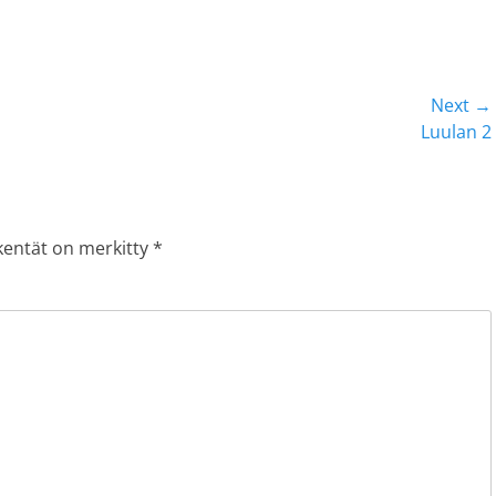
Next →
Next
Luulan 2
post:
 kentät on merkitty
*