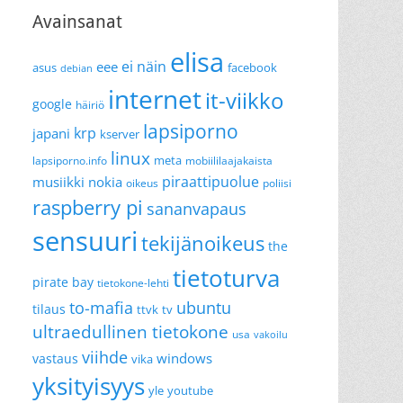
Avainsanat
elisa
ei näin
eee
asus
facebook
debian
internet
it-viikko
google
häiriö
lapsiporno
krp
japani
kserver
linux
meta
lapsiporno.info
mobiililaajakaista
piraattipuolue
musiikki
nokia
oikeus
poliisi
raspberry pi
sananvapaus
sensuuri
tekijänoikeus
the
tietoturva
pirate bay
tietokone-lehti
to-mafia
ubuntu
tilaus
ttvk
tv
ultraedullinen tietokone
usa
vakoilu
viihde
windows
vastaus
vika
yksityisyys
yle
youtube