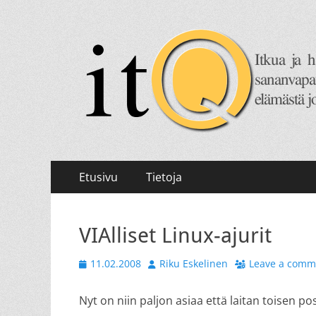
itQ
Itkua ja hammastenkiristelyä jo vuodesta 2008.
Primary
Skip
Etusivu
Tietoja
to
Menu
content
VIAlliset Linux-ajurit
Posted
Author
11.02.2008
Riku Eskelinen
Leave a comm
on
Nyt on niin paljon asiaa että laitan toisen p