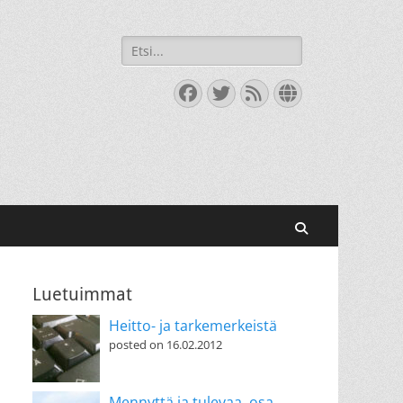
Search
for:
Facebook
Twitter
Feed
Website
Search
Luetuimmat
Heitto- ja tarkemerkeistä
posted on 16.02.2012
Mennyttä ja tulevaa, osa