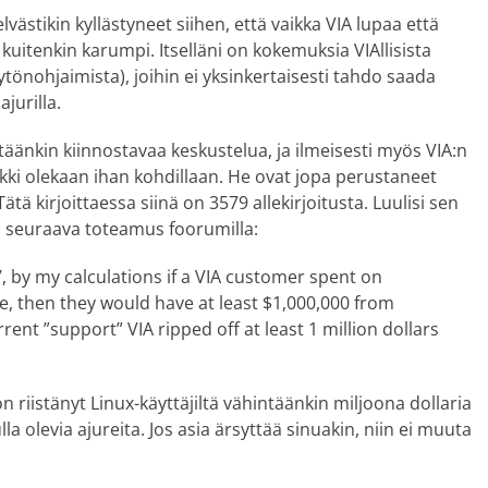
lvästikin kyllästyneet siihen, että vaikka VIA lupaa että
kuitenkin karumpi. Itselläni on kokemuksia VIAllisista
tönohjaimista), joihin ei yksinkertaisesti tahdo saada
jurilla.
äänkin kiinnostavaa keskustelua, ja ilmeisesti myös VIA:n
kki olekaan ihan kohdillaan. He ovat jopa perustaneet
ä kirjoittaessa siinä on 3579 allekirjoitusta. Luulisi sen
s seuraava toteamus foorumilla:
7, by my calculations if a VIA customer spent on
re, then they would have at least $1,000,000 from
rent ”support” VIA ripped off at least 1 million dollars
 riistänyt Linux-käyttäjiltä vähintäänkin miljoona dollaria
la olevia ajureita. Jos asia ärsyttää sinuakin, niin ei muuta