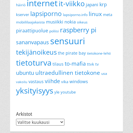
internet
it-viikko
krp
japani
häiriö
lapsiporno
linux
kserver
meta
lapsiporno.info
musiikki
nokia
mobiililaajakaista
oikeus
raspberry pi
piraattipuolue
poliisi
sensuuri
sananvapaus
tekijänoikeus
the pirate bay
tietokone-lehti
tietoturva
to-mafia
tilaus
ttvk
tv
ultraedullinen tietokone
ubuntu
usa
viihde
windows
vastaus
vika
vakoilu
yksityisyys
yle
youtube
Arkistot
Arkistot