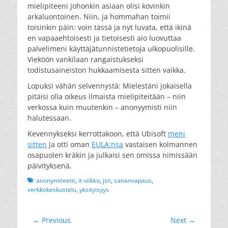
mielipiteeni johonkin asiaan olisi kovinkin
arkaluontoinen. Niin, ja hommahan toimii
toisinkin päin: voin tässä ja nyt luvata, että ikinä
en vapaaehtoisesti ja tietoisesti aio luovuttaa
palvelimeni käyttäjätunnistetietoja ulkopuolisille.
Vieköön vankilaan rangaistukseksi
todistusaineiston hukkaamisesta sitten vaikka.
Lopuksi vähän selvennystä: Mielestäni jokaisella
pitäisi olla oikeus ilmaista mielipiteitään – niin
verkossa kuin muutenkin – anonyymisti niin
halutessaan.
Kevennykseksi kerrottakoon, että Ubisoft
meni
sitten
ja otti oman
EULA:nsa
vastaisen kolmannen
osapuolen kräkin ja julkaisi sen omissa nimissään
päivityksenä.
Tags
anonymiteetti
,
it-viikko
,
jsn
,
sananvapaus
,
verkkokeskustelu
,
yksityisyys
Artikkelien
← Previous
Next →