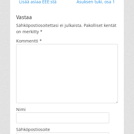
Previous
Next
Lisää asiaa EEE:stä
Asuksen tuki, osa 1
selaus
post:
post:
Vastaa
Sähköpostiosoitettasi ei julkaista.
Pakolliset kentät
on merkitty
*
Kommentti
*
Nimi
Sähköpostiosoite