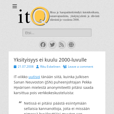
itQ
Itkua ja hammastenkiristelyä jo vuodesta 2008.
Search
for:
Facebook
Twitter
Feed
Website
Yksityisyys ei kuulu 2000-luvulle
Posted
Author
21.07.2008
Riku Eskelinen
Leave a comment
on
IT-viikko
uutisoi
tänään siitä, kuinka Julkisen
Sanan Neuvoston (JSN) puheenjohtajan Pekka
Hyvärisen mielestä anonymiteetti pitäisi saada
karsittua pois verkkokeskusteluista:
Netissä ei pitäisi päästä esiintymään
sellaisia kannanottoja, joita ei missään
nimessä hyväksyttäisi muuten sen