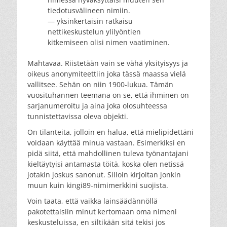
tiedotusvälineen nimiin.
— yksinkertaisin ratkaisu
nettikeskustelun ylilyöntien
kitkemiseen olisi nimen vaatiminen.
Mahtavaa. Riistetään vain se vähä yksityisyys ja
oikeus anonymiteettiin joka tässä maassa vielä
vallitsee. Sehän on niin 1900-lukua. Tämän
vuosituhannen teemana on se, että ihminen on
sarjanumeroitu ja aina joka olosuhteessa
tunnistettavissa oleva objekti.
On tilanteita, jolloin en halua, että mielipidettäni
voidaan käyttää minua vastaan. Esimerkiksi en
pidä siitä, että mahdollinen tuleva työnantajani
kieltäytyisi antamasta töitä, koska olen netissä
jotakin joskus sanonut. Silloin kirjoitan jonkin
muun kuin kingi89-nimimerkkini suojista.
Voin taata, että vaikka lainsäädännöllä
pakotettaisiin minut kertomaan oma nimeni
keskusteluissa, en siltikään sitä tekisi jos