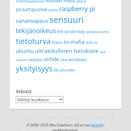
musiikki
nokia
mobiililaajakaista
oikeus
raspberry pi
piraattipuolue
poliisi
sensuuri
sananvapaus
tekijänoikeus
the pirate bay
tietokone-lehti
tietoturva
to-mafia
tilaus
ttvk
tv
ultraedullinen tietokone
ubuntu
usa
viihde
windows
vastaus
vika
vakoilu
yksityisyys
yle
youtube
Arkistot
Arkistot
© 2008–2025 Riku Eskelinen. itQ on osa
kingi89
-
verkkosivustoja.