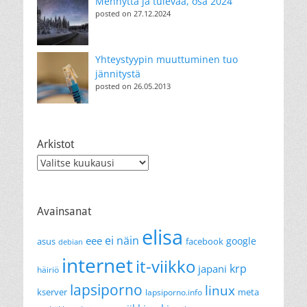
Mennyttä ja tulevaa, osa 2024
posted on 27.12.2024
Yhteystyypin muuttuminen tuo
jännitystä
posted on 26.05.2013
Arkistot
Arkistot
Avainsanat
elisa
ei näin
eee
google
asus
facebook
debian
internet
it-viikko
krp
japani
häiriö
lapsiporno
linux
kserver
meta
lapsiporno.info