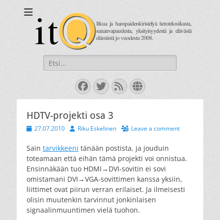
itQ
Itkua ja hammastenkiristelyä jo vuodesta 2008.
Search
for:
Facebook
Twitter
Feed
Website
HDTV-projekti osa 3
Posted
Author
27.07.2010
Riku Eskelinen
Leave a comment
on
Sain
tarvikkeeni
tänään postista, ja jouduin
toteamaan että eihän tämä projekti voi onnistua.
Ensinnäkään tuo HDMI→DVI-sovitin ei sovi
omistamani DVI→VGA-sovittimen kanssa yksiin,
liittimet ovat piirun verran erilaiset. Ja ilmeisesti
olisin muutenkin tarvinnut jonkinlaisen
signaalinmuuntimen vielä tuohon.