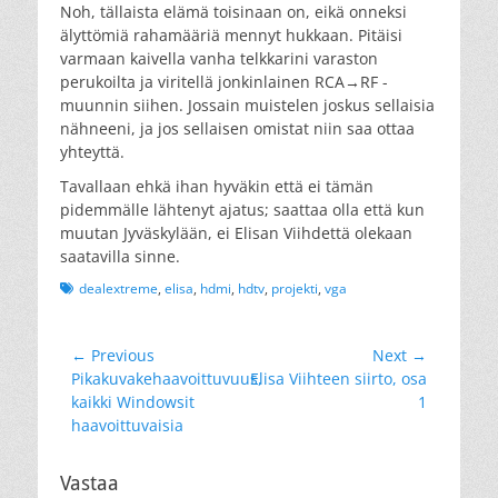
Noh, tällaista elämä toisinaan on, eikä onneksi
älyttömiä rahamääriä mennyt hukkaan. Pitäisi
varmaan kaivella vanha telkkarini varaston
perukoilta ja viritellä jonkinlainen RCA→RF -
muunnin siihen. Jossain muistelen joskus sellaisia
nähneeni, ja jos sellaisen omistat niin saa ottaa
yhteyttä.
Tavallaan ehkä ihan hyväkin että ei tämän
pidemmälle lähtenyt ajatus; saattaa olla että kun
muutan Jyväskylään, ei Elisan Viihdettä olekaan
saatavilla sinne.
Tags
dealextreme
,
elisa
,
hdmi
,
hdtv
,
projekti
,
vga
Artikkelien
← Previous
Next →
Previous
Next
Pikakuvakehaavoittuvuus,
Elisa Viihteen siirto, osa
selaus
post:
post:
kaikki Windowsit
1
haavoittuvaisia
Vastaa