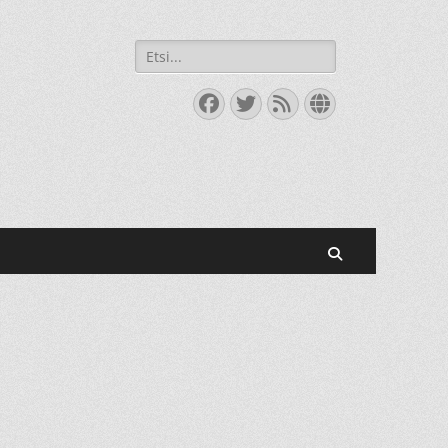
Search
for:
Facebook
Twitter
Feed
Website
Search