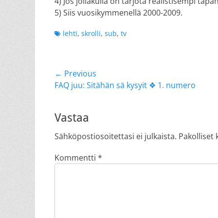
4) Jos jollakulla on tarjota realistisempi t
5) Siis vuosikymmenellä 2000-2009.
Tags
lehti
,
skrolli
,
sub
,
tv
Artikkelien
← Previous
Previous
FAQ juu: Sitähän sä kysyit ❖ 1. numero
selaus
post:
Vastaa
Sähköpostiosoitettasi ei julkaista.
Pakolliset
Kommentti
*