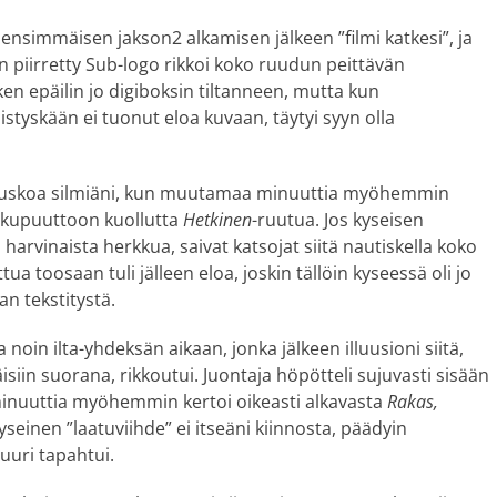
 ensimmäisen jakson2 alkamisen jälkeen ”filmi katkesi”, ja
n piirretty Sub-logo rikkoi koko ruudun peittävän
en epäilin jo digiboksin tiltanneen, mutta kun
styskään ei tuonut eloa kuvaan, täytyi syyn olla
n uskoa silmiäni, kun muutamaa minuuttia myöhemmin
sukupuuttoon kuollutta
Hetkinen
-ruutua. Jos kyseisen
arvinaista herkkua, saivat katsojat siitä nautiskella koko
a toosaan tuli jälleen eloa, joskin tällöin kyseessä oli jo
an tekstitystä.
noin ilta-yhdeksän aikaan, jonka jälkeen illuusioni siitä,
siin suorana, rikkoutui. Juontaja höpötteli sujuvasti sisään
 minuuttia myöhemmin kertoi oikeasti alkavasta
Rakas,
seinen ”laatuviihde” ei itseäni kiinnosta, päädyin
uuri tapahtui.