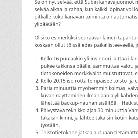
Se on nyt selvää, että Subin kanavajuonnot n
selvää aikaa ja rahaa, kun kaikki löpinät voi l
pitkälle koko kanavan toiminta on automatisoi
ylipäätään?
Olisiko esimerkiksi seuraavanlainen tapaht
koskaan ollut töissä edes paikallisteeveellä, 
Kello 16 puulaakin yli-insinööri laittaa ill
pukee takkinsa päälle, sammuttaa valot, j
tietokoneiden merkkivalot muistuttavat, ett
Kello 20.15 iso rotta tempaisee toisto- ja
Paria minuuttia myöhemmin kolmas, valv
kuvan näyttäminen ilman ääniä yli kahden
lähettää backup-nauhan sisältöä − Hetkistä
Päivystävä teknikko ajaa 30 minuuttia Van
takaisin kiinni, ja lähtee takaisin kotiin
työtään.
Toistotietokone jatkaa autuaan tietämättö