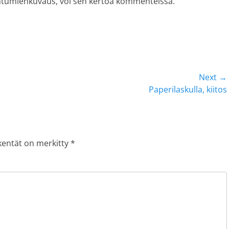
apahtumienkuvaus, voi sen kertoa kommenteissa.
Next →
Next
Paperilaskulla, kiitos
post:
 kentät on merkitty
*