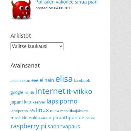
Poliisikin vakoilee sinua pian
posted on 04.08.2013
Arkistot
Arkistot
Avainsanat
elisa
ei näin
eee
asus
facebook
debian
internet
it-viikko
google
häiriö
lapsiporno
krp
japani
kserver
linux
meta
lapsiporno.info
mobiililaajakaista
piraattipuolue
musiikki
nokia
oikeus
poliisi
raspberry pi
sananvapaus