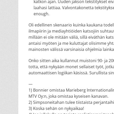
katkon ajan. Uuden jakson tekstitykset ei
laahasi lattiaa. Valvontakonetta tekstityks
enough.
Oli edellinen skenaario kuinka kaukana todel
ilmapiirin ja mediayhtiöiden katsojiin suh
millään ei ole mitään väliä, sillä eiväthän ka
antaisi myöten ja me kuluttajat olisimme yhtä
mainosten välissä varsinaisia ohjelmia laink
Onko sitten aika kullannut muistoni 90- ja 2
totta, että nykyään monet sellaiset työt, jot
automaattisen logiikan käsissä. Surullista si
—
1) Bonnier omistaa Marieberg Internationali
MTV Oy:n, joka omistaa kyseisen kanavan.
2) Simpsoneitahan tulee tiistaista perjantaihi
3) Koska sehän on nykyaikaa!