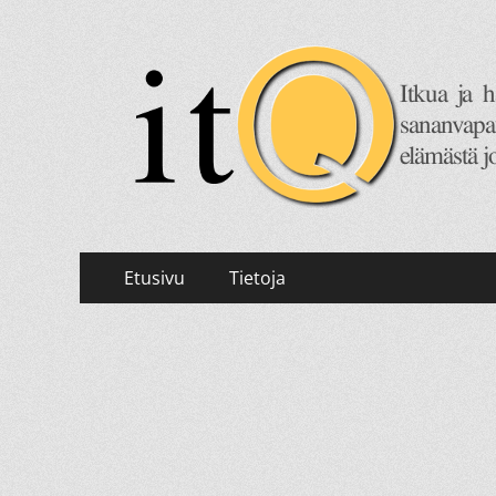
itQ
Itkua ja hammastenkiristelyä jo vuodesta 2008.
Primary
Skip
Etusivu
Tietoja
to
Menu
content