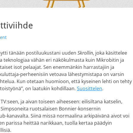
tiviihde
ent
äytti tänään postiluukustani uuden
Skrollin
, joka käsittelee
 ja teknologiaa vähän eri näkökulmasta kuin Mikrobitin ja
taiset isot pelaajat. Sen enemmänkin harrastajiin ja
 kuluttaja-perheenisiin vetoava lähestymistapa on varsin
aihtelua. Kun otetaan huomioon, että kyseinen lehti on tehty
toistyönä”, on laatukin kohdillaan.
Suosittelen
.
TV:seen, ja aivan toiseen aiheeseen: eilisiltana katselin,
 Simpsoneita ruotsalaisen Bonnier-konsernin
b-kanavalta. Siinä missä normaalina arkipäivänä aivot voi
en parissa heittää narikkaan, tuolla kertaa päädyin
lisiä.