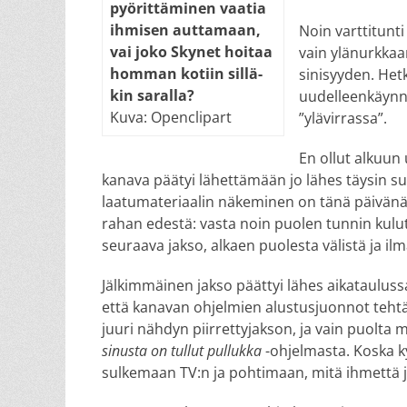
pyö­rit­tä­mi­nen vaa­tia
ih­mi­sen aut­ta­maan,
Noin varttitunti
vai jo­ko Sky­net hoi­taa
vain ylänurkkaa
hom­man ko­tiin sil­lä­
sinisyyden. Hetk
kin sa­ral­la?
uudelleenkäynni
Kuva: Openclipart
”ylävirrassa”.
En ollut alkuu
kanava päätyi lähettämään jo lähes täysin 
laatumateriaalin näkeminen on tänä päivänä h
rahan edestä: vasta noin puolen tunnin kuluttu
seuraava jakso, alkaen puolesta välistä ja ilm
Jälkimmäinen jakso päättyi lähes aikataulussa 
että kanavan ohjelmien alustusjuonnot tehtäi
juuri nähdyn piirrettyjakson, ja vain puolta
sinusta on tullut pullukka
-ohjelmasta. Koska ky
sulkemaan TV:n ja pohtimaan, mitä ihmettä j