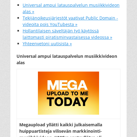
Universal ampui latauspalvelun musiikkivideon
alas »
Tekijänoikeusjärjestöt vaativat Public Domain -
videoita pois YouTubesta »
Hollantilaisen säveltäjän työ käytössä
laittomasti piratisminvastaisessa videossa »
Yhteenvetoni uutisista »
Universal ampui latauspalvelun musiikkivideon
alas
Megaupload yllätti kaikki julkaisemalla
huippuartisteja vilisevän markkinointi-