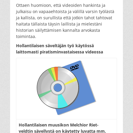
Ottaen huomioon, että videoiden hankinta ja
julkaisu on vapaaehtoista ja välillä varsin työlästä
ja kallista, on surullista että jotkin tahot tahtovat
haitata tällaista täysin laillista ja mielestäni
historian säilyttämisen kannalta arvokasta
toimintaa.
Hollantilaisen säveltäjän työ käytössä
laittomasti piratisminvastaisessa videossa
Hollantilaisen muusikon Melchior Riet-
veldtin sävellystä on käytetty luvatta mm.