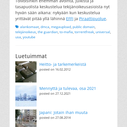
Toivoisinkin enemmän avointa, julkista ja
tasapuolista keskustelua tekijänoikeusasioista nyt
hyvän sään aikana: nykyään kun keskustelua
yrittävät pitää yllä lähinnä
EFFI
ja
Piraattipuolue
.
Tags
alankomaat
,
dmca
,
megaupload
,
public domain
,
tekijänoikeus
,
the guardian
,
to-mafia
,
torrentfreak
,
universal
,
usa
,
youtube
Luetuimmat
Heitto- ja tarkemerkeistä
posted on 16.02.2012
Mennyttä ja tulevaa, osa 2021
posted on 27.12.2021
Japani: Jotain ihan muuta
posted on 27.08.2014