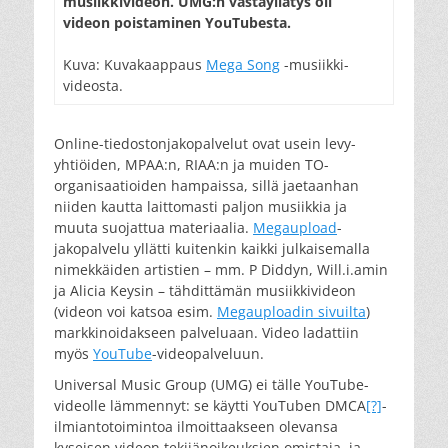
musiikkivideon. UMG:n vastayllätys oli
videon poistaminen YouTubesta.
Kuva: Kuvakaappaus
Mega Song
-musiikki-
videosta.
Online-tiedostonjakopalvelut ovat usein levy-
yhtiöiden, MPAA:n, RIAA:n ja muiden TO-
organisaatioiden hampaissa, sillä jaetaanhan
niiden kautta laittomasti paljon musiikkia ja
muuta suojattua materiaalia.
Megaupload
-
jakopalvelu yllätti kuitenkin kaikki julkaisemalla
nimekkäiden artistien – mm. P Diddyn, Will.i.amin
ja Alicia Keysin – tähdittämän musiikkivideon
(videon voi katsoa esim.
Megauploadin sivuilta
)
markkinoidakseen palveluaan. Video ladattiin
myös
YouTube
-videopalveluun.
Universal Music Group (UMG) ei tälle YouTube-
videolle lämmennyt: se käytti YouTuben DMCA
[?]
-
ilmiantotoimintoa ilmoittaakseen olevansa
kyseisen videon tekijänoikeuksien omistaja, ja