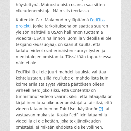
höystettynä. Mainostuloista osansa saa sitten
oikeudenomistaja. Näin siis teoriassa.
Kuitenkin Carl Malamudin ylläpitämä
FedFlix-
projekti
, jonka tarkoituksena on saattaa suuren
yleisön nähtäville USA:n hallinnon tuottamia
videoita (USA:n hallinnon luomilla videoilla ei ole
tekijänoikeussuojaa), on saanut kuulla, että
ladatut videot ovat erinäisten suuryritysten ja
mediatalojen omistamia. Tässäkään tapauksessa
näin ei ole.
FedFlixillä ei ole juuri mahdollisuuksia valittaa
kohtelustaan, sillä YouTube ei mahdollista kuin
kolme erilaista syytä väittää päätöksen olleen
virheellinen: joko siksi, että ContentID on
tunnistanut videon väärin; siksi, että lataajalla on
kirjallinen lupa oikeudenomistajalta tai siksi, että
videon lataaminen on Fair Use -käytännön
[?]
tai
vastaavan mukaista. Koska FedFlixin lataamilla
videoilla ei ole ketään, joka tekijänoikeuden
omistaisi, ei mikään ehdoista ole kelvollinen.