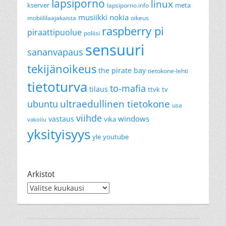
lapsiporno
linux
kserver
meta
lapsiporno.info
musiikki
nokia
mobiililaajakaista
oikeus
raspberry pi
piraattipuolue
poliisi
sensuuri
sananvapaus
tekijänoikeus
the pirate bay
tietokone-lehti
tietoturva
to-mafia
tilaus
ttvk
tv
ultraedullinen tietokone
ubuntu
usa
viihde
windows
vastaus
vika
vakoilu
yksityisyys
yle
youtube
Arkistot
Arkistot