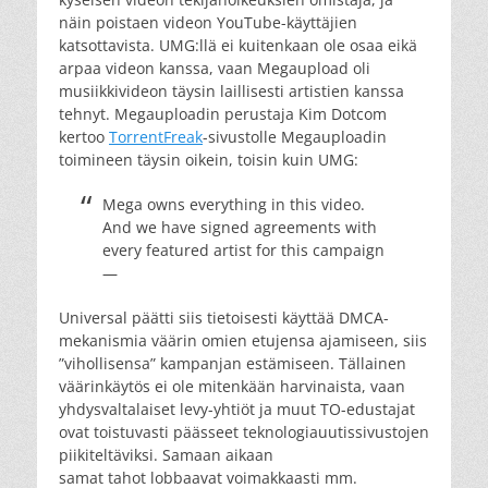
näin poistaen videon YouTube-käyttäjien
katsottavista. UMG:llä ei kuitenkaan ole osaa eikä
arpaa videon kanssa, vaan Megaupload oli
musiikkivideon täysin laillisesti artistien kanssa
tehnyt. Megauploadin perustaja Kim Dotcom
kertoo
TorrentFreak
-sivustolle Megauploadin
toimineen täysin oikein, toisin kuin UMG:
Mega owns everything in this video.
And we have signed agreements with
every featured artist for this campaign
—
Universal päätti siis tietoisesti käyttää DMCA-
mekanismia väärin omien etujensa ajamiseen, siis
”vihollisensa” kampanjan estämiseen. Tällainen
väärinkäytös ei ole mitenkään harvinaista, vaan
yhdysvaltalaiset levy-yhtiöt ja muut TO-edustajat
ovat toistuvasti päässeet teknologiauutissivustojen
piikiteltäviksi. Samaan aikaan
samat tahot lobbaavat voimakkaasti mm.