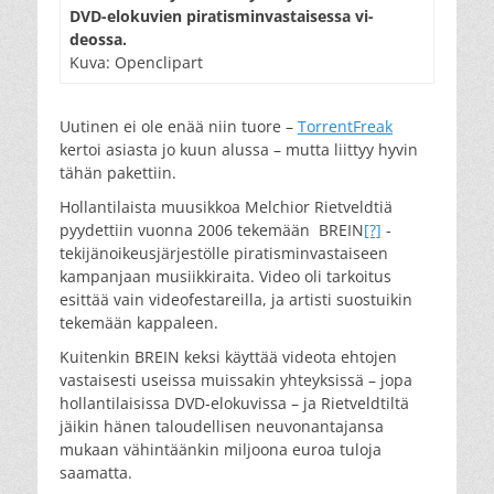
DVD-elokuvien piratisminvastaisessa vi-
deossa.
Kuva: Openclipart
Uutinen ei ole enää niin tuore –
TorrentFreak
kertoi asiasta jo kuun alussa – mutta liittyy hyvin
tähän pakettiin.
Hollantilaista muusikkoa Melchior Rietveldtiä
pyydettiin vuonna 2006 tekemään BREIN
[?]
-
tekijänoikeusjärjestölle piratisminvastaiseen
kampanjaan musiikkiraita. Video oli tarkoitus
esittää vain videofestareilla, ja artisti suostuikin
tekemään kappaleen.
Kuitenkin BREIN keksi käyttää videota ehtojen
vastaisesti useissa muissakin yhteyksissä – jopa
hollantilaisissa DVD-elokuvissa – ja Rietveldtiltä
jäikin hänen taloudellisen neuvonantajansa
mukaan vähintäänkin miljoona euroa tuloja
saamatta.