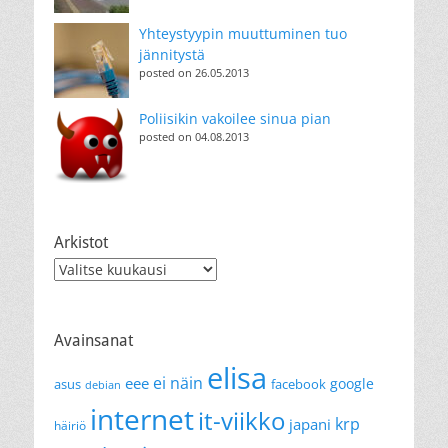
Yhteystyypin muuttuminen tuo
jännitystä
posted on 26.05.2013
Poliisikin vakoilee sinua pian
posted on 04.08.2013
Arkistot
Arkistot
Avainsanat
elisa
ei näin
eee
google
asus
facebook
debian
internet
it-viikko
krp
japani
häiriö