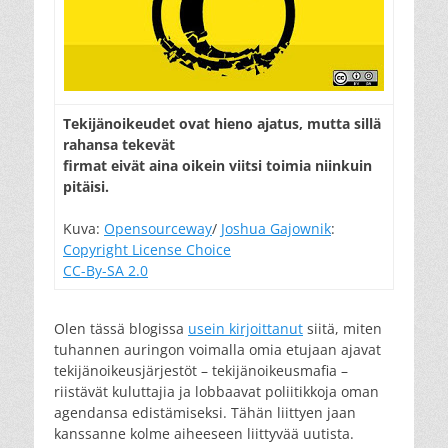
Tekijänoikeudet ovat hieno ajatus, mutta sillä
rahansa tekevät
firmat eivät aina oikein viitsi toimia niinkuin
pitäisi.
Kuva:
Opensourceway
/
Joshua Gajownik
:
Copyright License Choice
CC-By-SA 2.0
Olen tässä blogissa
usein kirjoittanut
siitä, miten
tuhannen auringon voimalla omia etujaan ajavat
tekijänoikeusjärjestöt – tekijänoikeusmafia –
riistävät kuluttajia ja lobbaavat poliitikkoja oman
agendansa edistämiseksi. Tähän liittyen jaan
kanssanne kolme aiheeseen liittyvää uutista.