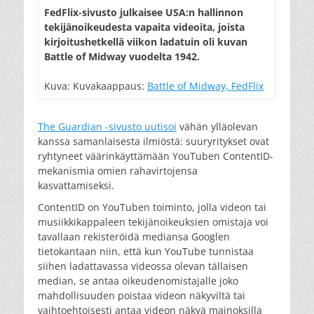
FedFlix-sivusto julkaisee USA:n hallinnon
tekijänoikeudesta vapaita videoita, joista
kirjoitushetkellä viikon ladatuin oli kuvan
Battle of Midway vuodelta 1942.
Kuva: Kuvakaappaus:
Battle of Midway, FedFlix
The Guardian -sivusto uutisoi
vähän ylläolevan
kanssa samanlaisesta ilmiöstä: suuryritykset ovat
ryhtyneet väärinkäyttämään YouTuben ContentID-
mekanismia omien rahavirtojensa
kasvattamiseksi.
ContentID on YouTuben toiminto, jolla videon tai
musiikkikappaleen tekijänoikeuksien omistaja voi
tavallaan rekisteröidä mediansa Googlen
tietokantaan niin, että kun YouTube tunnistaa
siihen ladattavassa videossa olevan tällaisen
median, se antaa oikeudenomistajalle joko
mahdollisuuden poistaa videon näkyviltä tai
vaihtoehtoisesti antaa videon näkyä mainoksilla