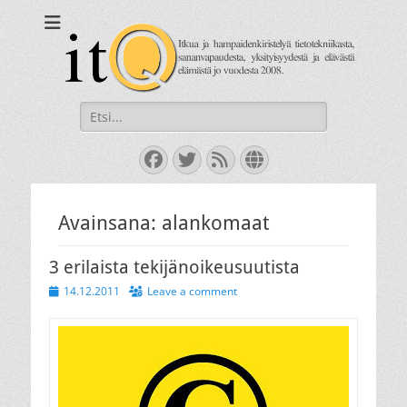
itQ
Itkua ja hammastenkiristelyä jo vuodesta 2008.
Search
for:
Facebook
Twitter
Feed
Website
Avainsana:
alankomaat
3 erilaista tekijänoikeusuutista
Posted
14.12.2011
Leave a comment
on