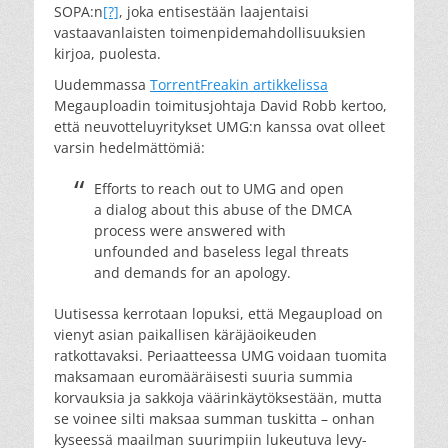
SOPA:n
[?]
, joka entisestään laajentaisi
vastaavanlaisten toimenpidemahdollisuuksien
kirjoa, puolesta.
Uudemmassa
TorrentFreakin artikkelissa
Megauploadin toimitusjohtaja David Robb kertoo,
että neuvotteluyritykset UMG:n kanssa ovat olleet
varsin hedelmättömiä:
Efforts to reach out to UMG and open
a dialog about this abuse of the DMCA
process were answered with
unfounded and baseless legal threats
and demands for an apology.
Uutisessa kerrotaan lopuksi, että Megaupload on
vienyt asian paikallisen käräjäoikeuden
ratkottavaksi. Periaatteessa UMG voidaan tuomita
maksamaan euromääräisesti suuria summia
korvauksia ja sakkoja väärinkäytöksestään, mutta
se voinee silti maksaa summan tuskitta – onhan
kyseessä maailman suurimpiin lukeutuva levy-