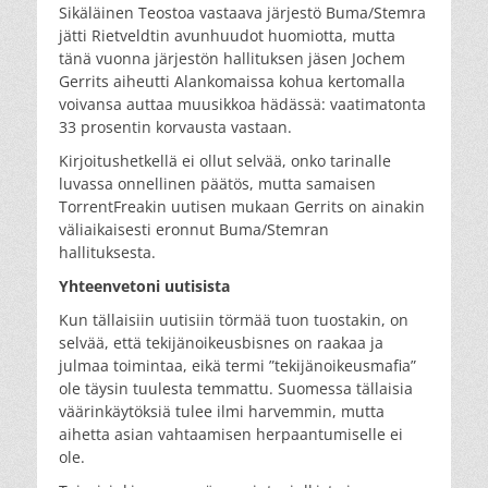
Sikäläinen Teostoa vastaava järjestö Buma/Stemra
jätti Rietveldtin avunhuudot huomiotta, mutta
tänä vuonna järjestön hallituksen jäsen Jochem
Gerrits aiheutti Alankomaissa kohua kertomalla
voivansa auttaa muusikkoa hädässä: vaatimatonta
33 prosentin korvausta vastaan.
Kirjoitushetkellä ei ollut selvää, onko tarinalle
luvassa onnellinen päätös, mutta samaisen
TorrentFreakin uutisen mukaan Gerrits on ainakin
väliaikaisesti eronnut Buma/Stemran
hallituksesta.
Yhteenvetoni uutisista
Kun tällaisiin uutisiin törmää tuon tuostakin, on
selvää, että tekijänoikeusbisnes on raakaa ja
julmaa toimintaa, eikä termi ”tekijänoikeusmafia”
ole täysin tuulesta temmattu. Suomessa tällaisia
väärinkäytöksiä tulee ilmi harvemmin, mutta
aihetta asian vahtaamisen herpaantumiselle ei
ole.