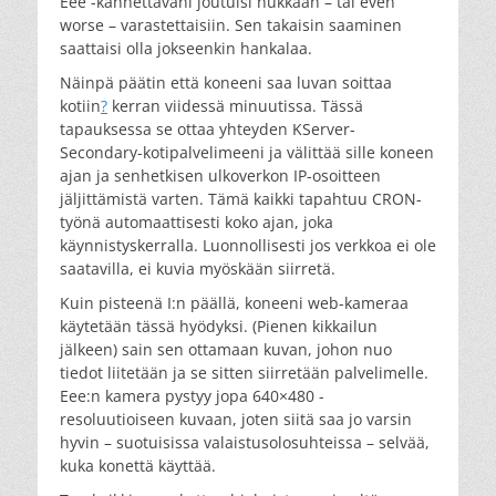
Eee -kannettavani joutuisi hukkaan – tai even
worse – varastettaisiin. Sen takaisin saaminen
saattaisi olla jokseenkin hankalaa.
Näinpä päätin että koneeni saa luvan soittaa
kotiin
?
kerran viidessä minuutissa. Tässä
tapauksessa se ottaa yhteyden KServer-
Secondary-kotipalvelimeeni ja välittää sille koneen
ajan ja senhetkisen ulkoverkon IP-osoitteen
jäljittämistä varten. Tämä kaikki tapahtuu CRON-
työnä automaattisesti koko ajan, joka
käynnistyskerralla. Luonnollisesti jos verkkoa ei ole
saatavilla, ei kuvia myöskään siirretä.
Kuin pisteenä I:n päällä, koneeni web-kameraa
käytetään tässä hyödyksi. (Pienen kikkailun
jälkeen) sain sen ottamaan kuvan, johon nuo
tiedot liitetään ja se sitten siirretään palvelimelle.
Eee:n kamera pystyy jopa 640×480 -
resoluutioiseen kuvaan, joten siitä saa jo varsin
hyvin – suotuisissa valaistusolosuhteissa – selvää,
kuka konettä käyttää.