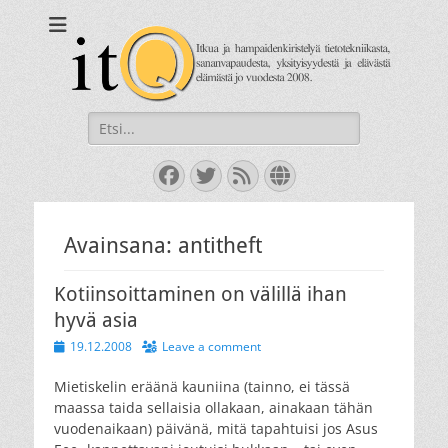
itQ
Itkua ja hammastenkiristelyä jo vuodesta 2008.
Search
for:
Facebook
Twitter
Feed
Website
Avainsana:
antitheft
Kotiinsoittaminen on välillä ihan
hyvä asia
Posted
19.12.2008
Leave a comment
on
Mietiskelin eräänä kauniina (tainno, ei tässä
maassa taida sellaisia ollakaan, ainakaan tähän
vuodenaikaan) päivänä, mitä tapahtuisi jos Asus