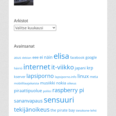
Arkistot
Arkistot
Avainsanat
elisa
ei näin
eee
google
asus
facebook
debian
internet
it-viikko
krp
japani
häiriö
lapsiporno
linux
kserver
meta
lapsiporno.info
musiikki
nokia
mobiililaajakaista
oikeus
raspberry pi
piraattipuolue
poliisi
sensuuri
sananvapaus
tekijänoikeus
the pirate bay
tietokone-lehti