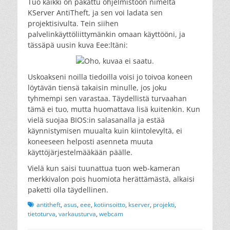
Tuo kaikki on pakattu ohjelmistoon nimeltä
KServer AntiTheft, ja sen voi ladata sen
projektisivulta. Tein siihen
palvelinkäyttöliittymänkin omaan käyttööni, ja
tässäpä uusin kuva Eee:ltäni:
Uskoakseni noilla tiedoilla voisi jo toivoa koneen
löytävän tiensä takaisin minulle, jos joku
tyhmempi sen varastaa. Täydellistä turvaahan
tämä ei tuo, mutta huomattava lisä kuitenkin. Kun
vielä suojaa BIOS:in salasanalla ja estää
käynnistymisen muualta kuin kiintolevyltä, ei
koneeseen helposti asenneta muuta
käyttöjärjestelmääkään päälle.
Vielä kun saisi tuunattua tuon web-kameran
merkkivalon pois huomiota herättämästä, alkaisi
paketti olla täydellinen.
Tags
antitheft
,
asus
,
eee
,
kotiinsoitto
,
kserver
,
projekti
,
tietoturva
,
varkausturva
,
webcam