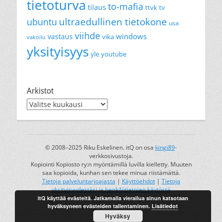
tietoturva
to-mafia
tilaus
ttvk
tv
ultraedullinen tietokone
ubuntu
usa
viihde
windows
vastaus
vika
vakoilu
yksityisyys
yle
youtube
Arkistot
Arkistot
© 2008–2025 Riku Eskelinen. itQ on osa
kingi89
-
verkkosivustoja.
Kopiointi Kopiosto ry:n myöntämillä luvilla kielletty. Muuten
saa kopioida, kunhan sen tekee minua riistämättä.
Tietoja palveluntarjoajasta
|
Käyttöehdot
|
Tietoja
yksityisyydestäsi ja henkilötietojen käytöstä
itQ käyttää evästeitä. Jatkamalla vierailua sinun katsotaan
kingi89 on Riku Eskelisen rekisteröity tavaramerkki.
hyväksyneen evästeiden tallentaminen.
Lisätiedot
Hyväksy