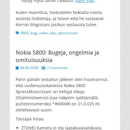
löytyy myös tähän ratkaisu:
Paint Pad
.
Kuten mainittua, tiedustelen Nokialta noista
asioista lisätietoja, ja toivon että he vastaavat.
Kerron blogissani jos/kun vastausta tulee.
Tags
5800
,
bugi
,
nokia
,
vika
,
xpressmusic
Nokia 5800: Bugeja, ongelmia ja
omituisuuksia
Posted
06.06.2009
2 Comments
on
Parin päivän testailun jälkeen olen huomannut,
että uudenuutukaisessa Nokia 5800
XpressMusicissani on tiettyjä vikoja.
Ohjelmistoversio (saa näkyviin syöttämällä
puhelinnumeroksi *#0000#) on 21.0.025 eli
oletettavasti uusin.
Tässäpä listaa:
[TOIVE] Kamera ei ota laajakuvavalokuvia.