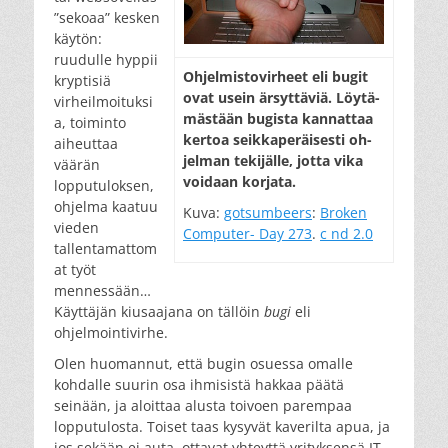
”sekoaa” kesken
käytön:
ruudulle hyppii
Oh­jel­mis­to­vir­heet eli bu­git
kryptisiä
ovat usein är­syt­tä­viä. Löy­tä­
virheilmoituksi
mäs­tään bu­gis­ta kan­nat­taa
a, toiminto
ker­toa seik­ka­pe­räi­ses­ti oh­
aiheuttaa
jel­man te­ki­jäl­le, jot­ta vi­ka
väärän
voi­daan kor­ja­ta.
lopputuloksen,
ohjelma kaatuu
Kuva:
gotsumbeers
:
Broken
vieden
Computer- Day 273
.
c nd 2.0
tallentamattom
at työt
mennessään…
Käyttäjän kiusaajana on tällöin
bugi
eli
ohjelmointivirhe.
Olen huomannut, että bugin osuessa omalle
kohdalle suurin osa ihmisistä hakkaa päätä
seinään, ja aloittaa alusta toivoen parempaa
lopputulosta. Toiset taas kysyvät kaverilta apua, ja
jos sekään ei auta, ottavat yhteyttä yrityksensä IT-