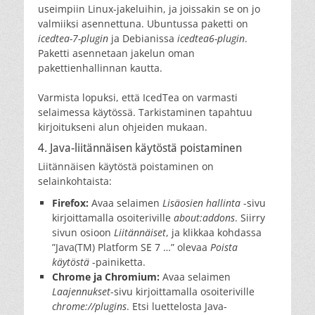
useimpiin Linux-jakeluihin, ja joissakin se on jo
valmiiksi asennettuna. Ubuntussa paketti on
icedtea-7-plugin
ja Debianissa
icedtea6-plugin
.
Paketti asennetaan jakelun oman
pakettienhallinnan kautta.
Varmista lopuksi, että IcedTea on varmasti
selaimessa käytössä. Tarkistaminen tapahtuu
kirjoitukseni alun ohjeiden mukaan.
4. Java-liitännäisen käytöstä poistaminen
Liitännäisen käytöstä poistaminen on
selainkohtaista:
Firefox:
Avaa selaimen
Lisäosien hallinta
-sivu
kirjoittamalla osoiteriville
about:addons
. Siirry
sivun osioon
Liitännäiset
, ja klikkaa kohdassa
”Java(TM) Platform SE 7 …” olevaa
Poista
käytöstä
-painiketta.
Chrome ja Chromium:
Avaa selaimen
Laajennukset
-sivu kirjoittamalla osoiteriville
chrome://plugins
. Etsi luettelosta Java-