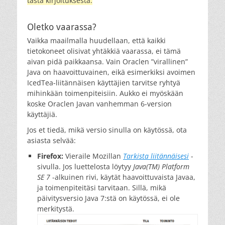
tästä kirjoituksesta.
Oletko vaarassa?
Vaikka maailmalla huudellaan, että kaikki
tietokoneet olisivat yhtäkkiä vaarassa, ei tämä
aivan pidä paikkaansa. Vain Oraclen ”virallinen”
Java on haavoittuvainen, eikä esimerkiksi avoimen
IcedTea-liitännäisen käyttäjien tarvitse ryhtyä
mihinkään toimenpiteisiin. Aukko ei myöskään
koske Oraclen Javan vanhemman 6-version
käyttäjiä.
Jos et tiedä, mikä versio sinulla on käytössä, ota
asiasta selvää:
Firefox:
Vieraile Mozillan
Tarkista liitännäisesi
-
sivulla. Jos luettelosta löytyy
Java(TM) Platform
SE 7
-alkuinen rivi, käytät haavoittuvaista Javaa,
ja toimenpiteitäsi tarvitaan. Sillä, mikä
päivitysversio Java 7:stä on käytössä, ei ole
merkitystä.