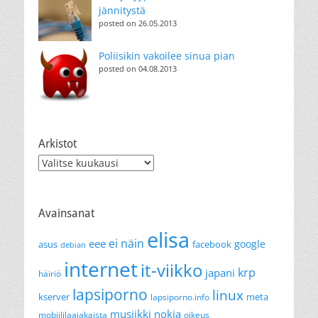
jännitystä
posted on 26.05.2013
Poliisikin vakoilee sinua pian
posted on 04.08.2013
Arkistot
Arkistot
Avainsanat
elisa
ei näin
eee
google
asus
facebook
debian
internet
it-viikko
krp
japani
häiriö
lapsiporno
linux
kserver
meta
lapsiporno.info
musiikki
nokia
mobiililaajakaista
oikeus