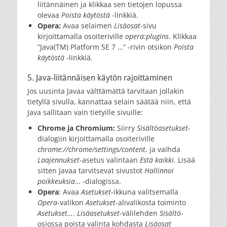
liitännäinen ja klikkaa sen tietojen lopussa
olevaa
Poista käytöstä
-linkkiä.
Opera:
Avaa selaimen
Lisäosat
-sivu
kirjoittamalla osoiteriville
opera:plugins
. Klikkaa
”Java(TM) Platform SE 7 …” -rivin otsikon
Poista
käytöstä
-linkkiä.
5. Java-liitännäisen käytön rajoittaminen
Jos uusinta Javaa välttämättä tarvitaan jollakin
tietyllä sivulla, kannattaa selain säätää niin, että
Java sallitaan vain tietyille sivuille:
Chrome ja Chromium:
Siirry
Sisältöasetukset
-
dialogiin kirjoittamalla osoiteriville
chrome://chrome/settings/content
, ja vaihda
Laajennukset
-asetus valintaan
Estä kaikki
. Lisää
sitten Javaa tarvitsevat sivustot
Hallinnoi
poikkeuksia
… -dialogissa.
Opera
: Avaa
Asetukset
-ikkuna valitsemalla
Opera
-valikon
Asetukset
-alivalikosta toiminto
Asetukset…
.
Lisäasetukset
-välilehden
Sisältö
-
osiossa poista valinta kohdasta
Lisäosat