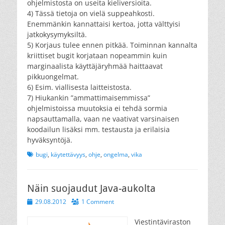
ohjelmistosta on useita kieliversioita.
4) Tässä tietoja on vielä suppeahkosti.
Enemmänkin kannattaisi kertoa, jotta välttyisi
jatkokysymyksiltä.
5) Korjaus tulee ennen pitkää. Toiminnan kannalta
kriittiset bugit korjataan nopeammin kuin
marginaalista käyttäjäryhmää haittaavat
pikkuongelmat.
6) Esim. viallisesta laitteistosta.
7) Hiukankin ”ammattimaisemmissa”
ohjelmistoissa muutoksia ei tehdä sormia
napsauttamalla, vaan ne vaativat varsinaisen
koodailun lisäksi mm. testausta ja erilaisia
hyväksyntöjä.
Tags
bugi
,
käytettävyys
,
ohje
,
ongelma
,
vika
Näin suojaudut Java-aukolta
Posted
29.08.2012
1 Comment
on
Viestintäviraston