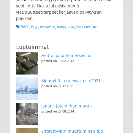
sopii, että Nokia julkaisisi nämä
viat/puutteet/tarpeet korjaavan päivityksen
piakkoin.
Tags
5800
,
bugi
,
firmware
,
nokia
,
vika
,
xpressmusic
Luetuimmat
Heitto- ja tarkemerkeistä
posted on 16.02.2012
Mennyttä ja tulevaa, osa 2021
posted on 27.12.2021
Japani: Jotain ihan muuta
posted on 27.08.2014
Yhteystyypin muuttuminen tuo