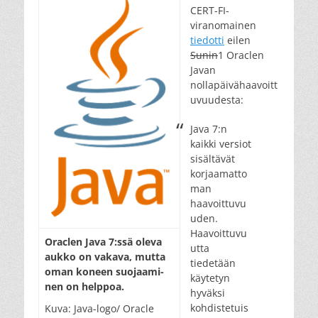
CERT-FI-
viranomainen
tiedotti
eilen
Sunin
1 Oraclen
Javan
nollapäivähaavoitt
uvuudesta:
Java 7:n
kaikki versiot
sisältävät
korjaamatto
man
haavoittuvu
uden.
Haavoittuvu
Oraclen Java 7:ssä ole­va
utta
auk­ko on va­ka­va, mut­ta
tiedetään
oman ko­neen suo­jaa­mi­
käytetyn
nen on help­poa.
hyväksi
kohdistetuis
Kuva: Java-logo/ Oracle