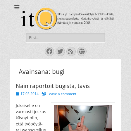
itQ
Itkua ja hammastenkiristelyä jo vuodesta 2008.
Search
for:
Facebook
Twitter
Feed
Website
Avainsana:
bugi
Näin raportoit bugista, tavis
Posted
17.03.2014
Leave a comment
on
Jokaiselle on
varmasti joskus
käynyt niin,
että työpöytä-
tai websovellus