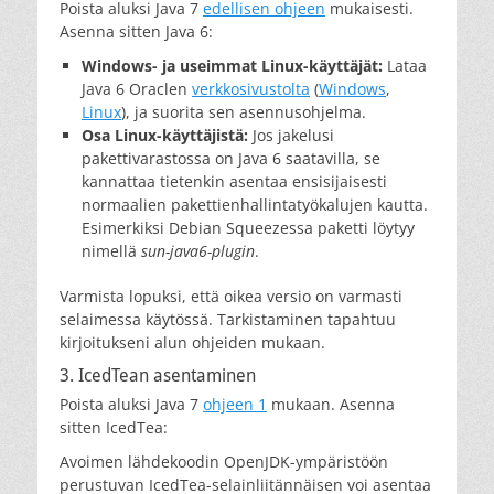
Poista aluksi Java 7
edellisen ohjeen
mukaisesti.
Asenna sitten Java 6:
Windows- ja useimmat Linux-käyttäjät:
Lataa
Java 6 Oraclen
verkkosivustolta
(
Windows
,
Linux
), ja suorita sen asennusohjelma.
Osa Linux-käyttäjistä:
Jos jakelusi
pakettivarastossa on Java 6 saatavilla, se
kannattaa tietenkin asentaa ensisijaisesti
normaalien pakettienhallintatyökalujen kautta.
Esimerkiksi Debian Squeezessa paketti löytyy
nimellä
sun-java6-plugin
.
Varmista lopuksi, että oikea versio on varmasti
selaimessa käytössä. Tarkistaminen tapahtuu
kirjoitukseni alun ohjeiden mukaan.
3. IcedTean asentaminen
Poista aluksi Java 7
ohjeen 1
mukaan. Asenna
sitten IcedTea:
Avoimen lähdekoodin OpenJDK-ympäristöön
perustuvan IcedTea-selainliitännäisen voi asentaa