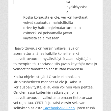
sa
hyökkäyksiss
ä.
Koska korjausta ei ole, verkon käyttäjät
voivat suojautua mahdollisilta
drive-by haittaohjelmatartunnoilta
esimerkiksi poistamalla Javan
käytöstä selaimissaan.
Haavoittuvuus on varsin vakava: Java on
asennettuna lähes kaikille koneille, eikä
haavoittuvuuden hyväksikäyttö vaadi käyttäjän
toimenpiteitä. Teoriassa siis Javan käyttäjät ovat jo
voineet tietämättään saastuttaa koneensa.
Koska ohjelmistojätti Oracle ei ainakaan
kirjoitushetkeen mennessä ole julkaissut
korjauspäivitystä, ei aukkoa voi niin vain peittää.
On olemassa kuitenkin ratkaisuja, joilla
haavoittuvuuden vaikutusta omaan tietoturvaan
voi rajoittaa. CERT-FI julkaisi varsin sekavan
selityksen asiasta
Facebook-sivullaan
, joten tässä