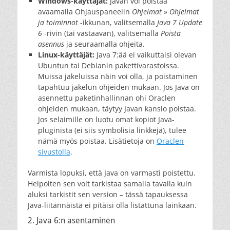
Windows-käyttäjät:
Javan voi poistaa
avaamalla Ohjauspaneelin
Ohjelmat
»
Ohjelmat
ja toiminnot
-ikkunan, valitsemalla
Java 7 Update
6
-rivin (tai vastaavan), valitsemalla
Poista
asennus
ja seuraamalla ohjeita.
Linux-käyttäjät:
Java 7:ää ei vaikuttaisi olevan
Ubuntun tai Debianin pakettivarastoissa.
Muissa jakeluissa näin voi olla, ja poistaminen
tapahtuu jakelun ohjeiden mukaan. Jos Java on
asennettu paketinhallinnan ohi Oraclen
ohjeiden mukaan, täytyy Javan kansio poistaa.
Jos selaimille on luotu omat kopiot Java-
pluginista (ei siis symbolisia linkkejä), tulee
nämä myös poistaa. Lisätietoja on
Oraclen
sivustolla
.
Varmista lopuksi, että Java on varmasti poistettu.
Helpoiten sen voit tarkistaa samalla tavalla kuin
aluksi tarkistit sen version – tässä tapauksessa
Java-liitännäistä ei pitäisi olla listattuna lainkaan.
2. Java 6:n asentaminen