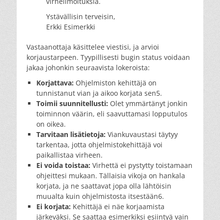
virheilmoituksia.
Ystävällisin terveisin,
Erkki Esimerkki
Vastaanottaja käsittelee viestisi, ja arvioi
korjaustarpeen. Tyypillisesti bugin status voidaan
jakaa johonkin seuraavista lokeroista:
Korjattava:
Ohjelmiston kehittäjä on
tunnistanut vian ja aikoo korjata sen5.
Toimii suunnitellusti:
Olet ymmärtänyt jonkin
toiminnon väärin, eli saavuttamasi lopputulos
on oikea.
Tarvitaan lisätietoja:
Viankuvaustasi täytyy
tarkentaa, jotta ohjelmistokehittäjä voi
paikallistaa virheen.
Ei voida toistaa:
Virhettä ei pystytty toistamaan
ohjeittesi mukaan. Tällaisia vikoja on hankala
korjata, ja ne saattavat jopa olla lähtöisin
muualta kuin ohjelmistosta itsestään6.
Ei korjata:
Kehittäjä ei näe korjaamista
järkeväksi. Se saattaa esimerkiksi esiintyä vain