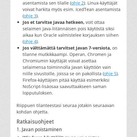
asentamista sen tilalle (
ohje 2
). Linux-käyttäjät
voivat harkita myös esim. IcedTean asentamista
(
ohje 3
).
Jos et tarvitse Javaa hetkeen,
voit ottaa
selaimen Java-liitännäisen pois käytöstä siksi
aikaa kun Oracle valmistelee korjauksen siihen
(
ohje 4
).
Jos välttämättä tarvitset Javan 7-versiota,
on
tilanne mutkikkaampi. Operan, Chromen ja
Chromiumin käyttäjät voivat asettaa
selaimensa toiminnolla Javan käyttöön vain
niille sivustoille, joissa se on pakollista (
ohje 5
).
Firefox-käyttäjien pitää käyttää esimerkiksi
NoScript-lisäosaa saavuttaakseen saman
lopputuloksen.
Riippuen tilanteestasi seuraa jotakin seuraavan
kohdan ohjetta.
Ratkaisuohjeet
1. Javan poistaminen