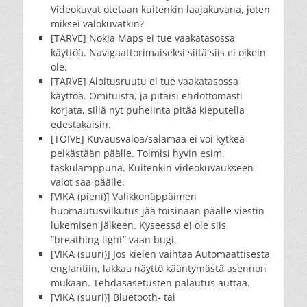
Videokuvat otetaan kuitenkin laajakuvana, joten
miksei valokuvatkin?
[TARVE] Nokia Maps ei tue vaakatasossa
käyttöä. Navigaattorimaiseksi siitä siis ei oikein
ole.
[TARVE] Aloitusruutu ei tue vaakatasossa
käyttöä. Omituista, ja pitäisi ehdottomasti
korjata, sillä nyt puhelinta pitää kieputella
edestakaisin.
[TOIVE] Kuvausvaloa/salamaa ei voi kytkeä
pelkästään päälle. Toimisi hyvin esim.
taskulamppuna. Kuitenkin videokuvaukseen
valot saa päälle.
[VIKA (pieni)] Valikkonäppäimen
huomautusvilkutus jää toisinaan päälle viestin
lukemisen jälkeen. Kyseessä ei ole siis
”breathing light” vaan bugi.
[VIKA (suuri)] Jos kielen vaihtaa Automaattisesta
englantiin, lakkaa näyttö kääntymästä asennon
mukaan. Tehdasasetusten palautus auttaa.
[VIKA (suuri)] Bluetooth- tai