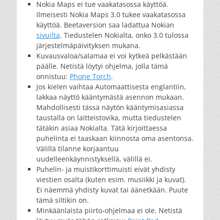
Nokia Maps ei tue vaakatasossa käyttöä.
Ilmeisesti Nokia Maps 3.0 tukee vaakatasossa
käyttöä. Beetaversion saa ladattua Nokian
sivuilta
. Tiedustelen Nokialta, onko 3.0 tulossa
järjestelmäpäivityksen mukana.
Kuvausvaloa/salamaa ei voi kytkeä pelkästään
päälle. Netistä löytyi ohjelma, jolla tämä
onnistuu:
Phone Torch
.
Jos kielen vaihtaa Automaattisesta englantiin,
lakkaa näyttö kääntymästä asennon mukaan.
Mahdollisesti tässä näytön kääntymisasiassa
taustalla on laitteistovika, mutta tiedustelen
tätäkin asiaa Nokialta. Tätä kirjoittaessa
puhelinta ei taaskaan kiinnosta oma asentonsa.
Välillä tilanne korjaantuu
uudelleenkäynnistyksellä, välillä ei.
Puhelin- ja muistikorttimuisti eivät yhdisty
viestien osalta (kuten esim. musiikki ja kuvat).
Ei näemmä yhdisty kuvat tai äänetkään. Puute
tämä siltikin on.
Minkäänlaista piirto-ohjelmaa ei ole. Netistä