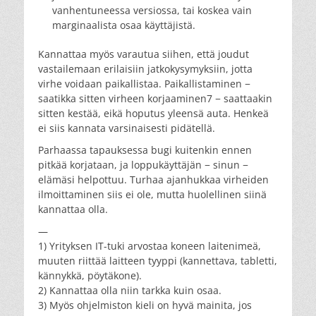
vanhentuneessa versiossa, tai koskea vain
marginaalista osaa käyttäjistä.
Kannattaa myös varautua siihen, että joudut
vastailemaan erilaisiin jatkokysymyksiin, jotta
virhe voidaan paikallistaa. Paikallistaminen −
saatikka sitten virheen korjaaminen7 − saattaakin
sitten kestää, eikä hoputus yleensä auta. Henkeä
ei siis kannata varsinaisesti pidätellä.
Parhaassa tapauksessa bugi kuitenkin ennen
pitkää korjataan, ja loppukäyttäjän − sinun −
elämäsi helpottuu. Turhaa ajanhukkaa virheiden
ilmoittaminen siis ei ole, mutta huolellinen siinä
kannattaa olla.
—
1) Yrityksen IT-tuki arvostaa koneen laitenimeä,
muuten riittää laitteen tyyppi (kannettava, tabletti,
kännykkä, pöytäkone).
2) Kannattaa olla niin tarkka kuin osaa.
3) Myös ohjelmiston kieli on hyvä mainita, jos