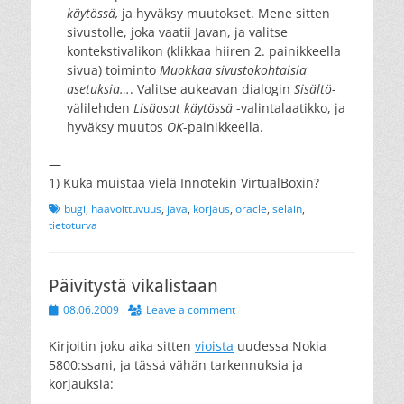
käytössä,
ja hyväksy muutokset. Mene sitten
sivustolle, joka vaatii Javan, ja valitse
kontekstivalikon (klikkaa hiiren 2. painikkeella
sivua) toiminto
Muokkaa sivustokohtaisia
asetuksia…
. Valitse aukeavan dialogin
Sisältö
-
välilehden
Lisäosat käytössä
-valintalaatikko, ja
hyväksy muutos
OK
-painikkeella.
—
1) Kuka muistaa vielä Innotekin VirtualBoxin?
Tags
bugi
,
haavoittuvuus
,
java
,
korjaus
,
oracle
,
selain
,
tietoturva
Päivitystä vikalistaan
Posted
08.06.2009
Leave a comment
on
Kirjoitin joku aika sitten
vioista
uudessa Nokia
5800:ssani, ja tässä vähän tarkennuksia ja
korjauksia: