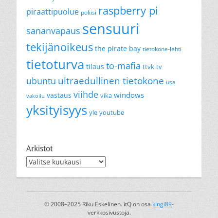
raspberry pi
piraattipuolue
poliisi
sensuuri
sananvapaus
tekijänoikeus
the pirate bay
tietokone-lehti
tietoturva
to-mafia
tilaus
ttvk
tv
ultraedullinen tietokone
ubuntu
usa
viihde
windows
vastaus
vika
vakoilu
yksityisyys
yle
youtube
Arkistot
Arkistot
© 2008–2025 Riku Eskelinen. itQ on osa
kingi89
-
verkkosivustoja.