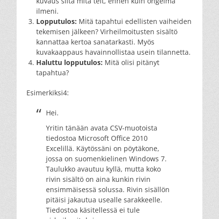
kuvaus siitä mitä teit, ennen kuin ongelma
ilmeni.
Lopputulos:
Mitä tapahtui edellisten vaiheiden
tekemisen jälkeen? Virheilmoitusten sisältö
kannattaa kertoa sanatarkasti. Myös
kuvakaappaus havainnollistaa usein tilannetta.
Haluttu lopputulos:
Mitä olisi pitänyt
tapahtua?
Esimerkiksi4:
Hei.
Yritin tänään avata CSV-muotoista
tiedostoa Microsoft Office 2010
Excelillä. Käytössäni on pöytäkone,
jossa on suomenkielinen Windows 7.
Taulukko avautuu kyllä, mutta koko
rivin sisältö on aina kunkin rivin
ensimmäisessä solussa. Rivin sisällön
pitäisi jakautua usealle sarakkeelle.
Tiedostoa käsitellessä ei tule