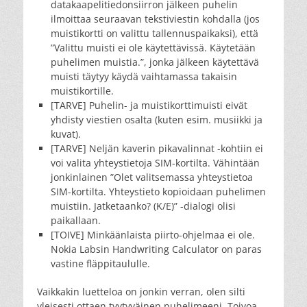
datakaapelitiedonsiirron jälkeen puhelin
ilmoittaa seuraavan tekstiviestin kohdalla (jos
muistikortti on valittu tallennuspaikaksi), että
”Valittu muisti ei ole käytettävissä. Käytetään
puhelimen muistia.”, jonka jälkeen käytettävä
muisti täytyy käydä vaihtamassa takaisin
muistikortille.
[TARVE] Puhelin- ja muistikorttimuisti eivät
yhdisty viestien osalta (kuten esim. musiikki ja
kuvat).
[TARVE] Neljän kaverin pikavalinnat -kohtiin ei
voi valita yhteystietoja SIM-kortilta. Vähintään
jonkinlainen ”Olet valitsemassa yhteystietoa
SIM-kortilta. Yhteystieto kopioidaan puhelimen
muistiin. Jatketaanko? (K/E)” -dialogi olisi
paikallaan.
[TOIVE] Minkäänlaista piirto-ohjelmaa ei ole.
Nokia Labsin Handwriting Calculator on paras
vastine fläppitaululle.
Vaikkakin luetteloa on jonkin verran, olen silti
yleisesti ottaen tyytyväinen puhelimeeni. Toivoa