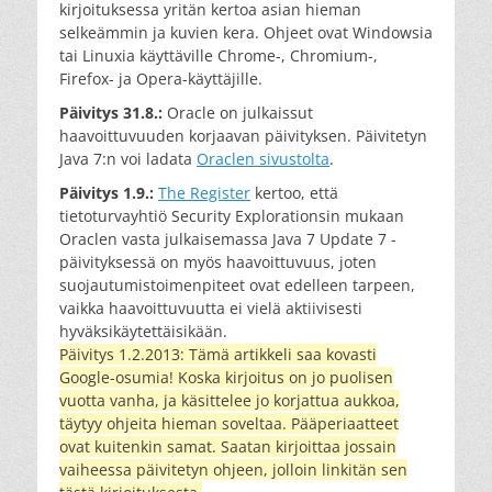
kirjoituksessa yritän kertoa asian hieman
selkeämmin ja kuvien kera. Ohjeet ovat Windowsia
tai Linuxia käyttäville Chrome-, Chromium-,
Firefox- ja Opera-käyttäjille.
Päivitys 31.8.:
Oracle on julkaissut
haavoittuvuuden korjaavan päivityksen. Päivitetyn
Java 7:n voi ladata
Oraclen sivustolta
.
Päivitys 1.9.:
The Register
kertoo, että
tietoturvayhtiö Security Explorationsin mukaan
Oraclen vasta julkaisemassa Java 7 Update 7 -
päivityksessä on myös haavoittuvuus, joten
suojautumistoimenpiteet ovat edelleen tarpeen,
vaikka haavoittuvuutta ei vielä aktiivisesti
hyväksikäytettäisikään.
Päivitys 1.2.2013: Tämä artikkeli saa kovasti
Google-osumia! Koska kirjoitus on jo puolisen
vuotta vanha, ja käsittelee jo korjattua aukkoa,
täytyy ohjeita hieman soveltaa. Pääperiaatteet
ovat kuitenkin samat. Saatan kirjoittaa jossain
vaiheessa päivitetyn ohjeen, jolloin linkitän sen