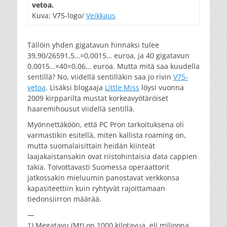
vetoa.
Kuva: V75-logo/
Veikkaus
Tällöin yhden gigatavun hinnaksi tulee
39,90/26591,5…=0,0015… euroa, ja 40 gigatavun
0,0015…×40=0,06… euroa. Mutta mitä saa kuudella
sentillä? No, viidellä sentilläkin saa jo rivin
V75-
vetoa
. Lisäksi blogaaja
Little Miss
löysi vuonna
2009 kirpparilta mustat korkeavyötäröiset
haaremihousut viidellä sentillä.
Myönnettäköön, että PC Pron tarkoituksena oli
varmastikin esitellä, miten kallista roaming on,
mutta suomalaisittain heidän kiinteät
laajakaistansakin ovat riistohintaisia data cappien
takia. Toivottavasti Suomessa operaattorit
jatkossakin mieluumin panostavat verkkonsa
kapasiteettiin kuin ryhtyvät rajoittamaan
tiedonsiirron määrää.
—
1) Megatavu (Mt) on 1000 kilotavua, eli miljoona