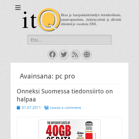
itQ
Itkua ja hammastenkiristelyä jo vuodesta 2008.
Search
for:
Facebook
Twitter
Feed
Website
Avainsana:
pc pro
Onneksi Suomessa tiedonsiirto on
halpaa
Posted
01.07.2011
Leave a comment
on