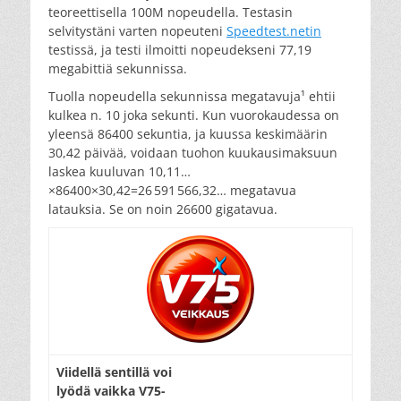
teoreettisella 100M nopeudella. Testasin
selvitystäni varten nopeuteni
Speedtest.netin
testissä, ja testi ilmoitti nopeudekseni 77,19
megabittiä sekunnissa.
Tuolla nopeudella sekunnissa megatavuja¹ ehtii
kulkea n. 10 joka sekunti. Kun vuorokaudessa on
yleensä 86400 sekuntia, ja kuussa keskimäärin
30,42 päivää, voidaan tuohon kuukausimaksuun
laskea kuuluvan 10,11…
×86400×30,42=26 591 566,32… megatavua
latauksia. Se on noin 26600 gigatavua.
Viidellä sentillä voi
lyödä vaikka V75-