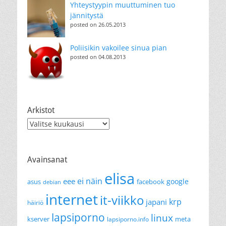
Yhteystyypin muuttuminen tuo
jännitystä
posted on 26.05.2013
Poliisikin vakoilee sinua pian
posted on 04.08.2013
Arkistot
Arkistot
Avainsanat
elisa
ei näin
eee
google
asus
facebook
debian
internet
it-viikko
krp
japani
häiriö
lapsiporno
linux
kserver
meta
lapsiporno.info