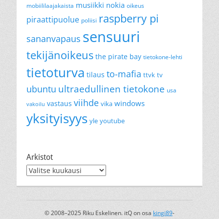
musiikki
nokia
mobiililaajakaista
oikeus
raspberry pi
piraattipuolue
poliisi
sensuuri
sananvapaus
tekijänoikeus
the pirate bay
tietokone-lehti
tietoturva
to-mafia
tilaus
ttvk
tv
ultraedullinen tietokone
ubuntu
usa
viihde
windows
vastaus
vika
vakoilu
yksityisyys
yle
youtube
Arkistot
Arkistot
© 2008–2025 Riku Eskelinen. itQ on osa
kingi89
-