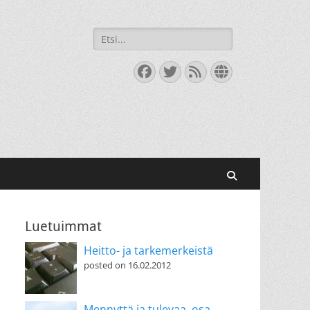
Search
for:
Facebook
Twitter
Feed
Website
Search
Luetuimmat
Heitto- ja tarkemerkeistä
posted on 16.02.2012
Mennyttä ja tulevaa, osa