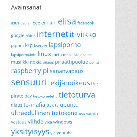
Avainsanat
elisa
ei näin
eee
asus
facebook
debian
internet
it-viikko
google
häiriö
lapsiporno
krp
japani
kserver
linux
meta
lapsiporno.info
mobiililaajakaista
piraattipuolue
musiikki
nokia
oikeus
poliisi
raspberry pi
sananvapaus
sensuuri
tekijänoikeus
the
tietoturva
pirate bay
tietokone-lehti
to-mafia
ubuntu
tilaus
ttvk
tv
ultraedullinen tietokone
usa
vakoilu
viihde
windows
vastaus
vika
yksityisyys
yle
youtube