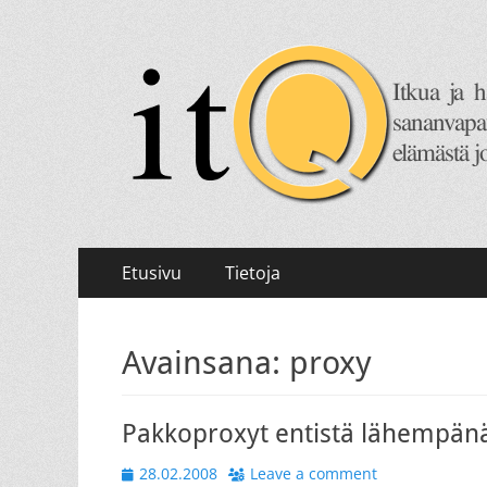
itQ
Itkua ja hammastenkiristelyä jo vuodesta 2008.
Primary
Skip
Etusivu
Tietoja
to
Menu
content
Avainsana:
proxy
Pakkoproxyt entistä lähempän
Posted
28.02.2008
Leave a comment