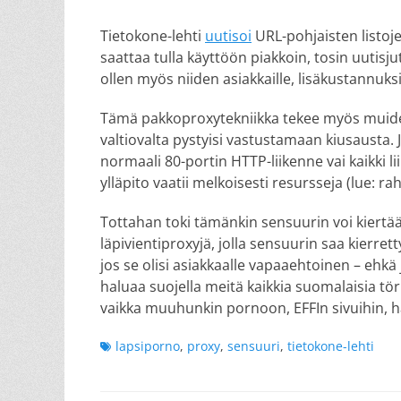
on
Tietokone-lehti
uutisoi
URL-pohjaisten listoj
saattaa tulla käyttöön piakkoin, tosin uutisju
ollen myös niiden asiakkaille, lisäkustannuksi
Tämä pakkoproxytekniikka tekee myös muiden ”
valtiovalta pystyisi vastustamaan kiusausta. 
normaali 80-portin HTTP-liikenne vai kaikki li
ylläpito vaatii melkoisesti resursseja (lue: ra
Tottahan toki tämänkin sensuurin voi kiertää,
läpivientiproxyjä, jolla sensuurin saa kierrett
jos se olisi asiakkaalle vapaaehtoinen – ehk
haluaa suojella meitä kaikkia suomalaisia 
vaikka muuhunkin pornoon, EFFIn sivuihin, ha
Tags
lapsiporno
,
proxy
,
sensuuri
,
tietokone-lehti