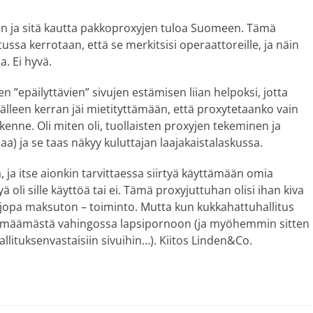
en ja sitä kautta pakkoproxyjen tuloa Suomeen. Tämä
tussa kerrotaan, että se merkitsisi operaattoreille, ja näin
a. Ei hyvä.
epäilyttävien” sivujen estämisen liian helpoksi, jotta
Jälleen kerran jäi mietityttämään, että proxytetaanko vain
ikenne. Oli miten oli, tuollaisten proxyjen tekeminen ja
haa) ja se taas näkyy kuluttajan laajakaistalaskussa.
 ja itse aionkin tarvittaessa siirtyä käyttämään omia
yä oli sille käyttöä tai ei. Tämä proxyjuttuhan olisi ihan kiva
ä jopa maksuton – toiminto. Mutta kun kukkahattuhallitus
törmäämästä vahingossa lapsipornoon (ja myöhemmin sitten
llituksenvastaisiin sivuihin…). Kiitos Linden&Co.