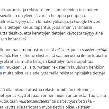
moittautumis- ja rekisteröitymislomakkeiden tekeminen
sivuilleen on yleensä varsin helppoa ja nopeaa:
stelmistä löytyy usein lomaketyökaluja, ja Google Driven
lla tietojen keruu tapahtuu jopa ilman varsinaisia
utta tiesitkö, että kerättyjen tietojen käytöstä täytyy aina
ksen kohteelle?
tallennetaan, muodostuu niistä
rekisteri
, jonka
rekisterinpitäjä
erääjä. Henkilötietorekistereitä saa perustaa ilman lupia tai
okratiaa, mutta tietojen käsittelyn tulee tapahtua
ain
mukaan. Lailla turvataan rekisteriin kuuluvan henkilön
ja muita oikeuksia edellyttämällä rekisterinpitäjältä tiettyjä
tää olla oikeus tutustua rekisterinpitäjän tietoihin ja
ietojensa käyttötapaan ennen niiden antamista. Tuollaista
 kutsutaan
rekisteriselosteeksi
tai
tietosuojaselosteeksi
−
ä käyttäjälle tarjotaan myös tietoja oikeuksistaan