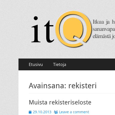
itQ
Itkua ja hammastenkiristelyä jo vuodesta 2008.
Primary
Skip
Etusivu
Tietoja
to
Menu
content
Avainsana:
rekisteri
Muista rekisteriseloste
Posted
29.10.2013
Leave a comment