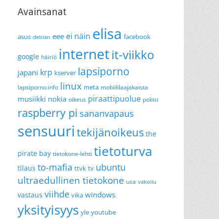
Avainsanat
elisa
ei näin
eee
asus
facebook
debian
internet
it-viikko
google
häiriö
lapsiporno
krp
japani
kserver
linux
meta
lapsiporno.info
mobiililaajakaista
piraattipuolue
musiikki
nokia
oikeus
poliisi
raspberry pi
sananvapaus
sensuuri
tekijänoikeus
the
tietoturva
pirate bay
tietokone-lehti
to-mafia
ubuntu
tilaus
ttvk
tv
ultraedullinen tietokone
usa
vakoilu
viihde
windows
vastaus
vika
yksityisyys
yle
youtube