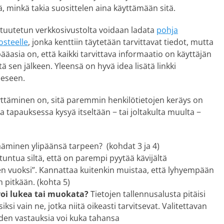
ä, minkä takia suosittelen aina käyttämään sitä.
ltuutetun verkkosivustolta voidaan ladata
pohja
osteelle
, jonka kenttiin täytetään tarvittavat tiedot, mutta
ääasia on, että kaikki tarvittava informaatio on käyttäjän
ä sen jälkeen. Yleensä on hyvä idea lisätä linkki
eeseen.
ttäminen on, sitä paremmin henkilötietojen keräys on
ka tapauksessa kysyä itseltään − tai joltakulta muulta −
äminen ylipäänsä tarpeen? (kohdat 3 ja 4)
tuntua siltä, että on parempi pyytää kävijältä
n vuoksi”. Kannattaa kuitenkin muistaa, että lyhyempään
pitkään. (kohta 5)
voi lukea tai muokata?
Tietojen tallennusalusta pitäisi
siksi vain ne, jotka niitä oikeasti tarvitsevat. Valitettavan
iden vastauksia voi kuka tahansa