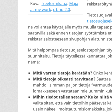
Kuva:
freeformkatia
:
Maja
rekisteröityn
at my work
.
c bnd 2.0
.
Tietosuojava
tietosuojasel
ne voi antaa käyttäjälle myös muulla tapaa: p
saatavilla sekä ennen tietojen syöttämistä ett
rekisteriselosteeseen sivupohjan alatunnist
Mitä helpompaa tietosuojaselostepohjan täy
suunniteltu. Tietoja täytellessä kannattaa jo
nämä:
Mitä varten tietoja kerätään?
Onko kerä
Mitä tietoja oikeasti tarvitaan?
Saattaa 
mahdollisimman paljon tietoja ”varmuude
lomakkeeseen vastataan mieluummin kuin 
Mihin tiedot tallennetaan? Kuka niitä 
valita siten, että vain tietoihin pääsevät kä
usein näkee ilmoittautumislomakkeita, jo