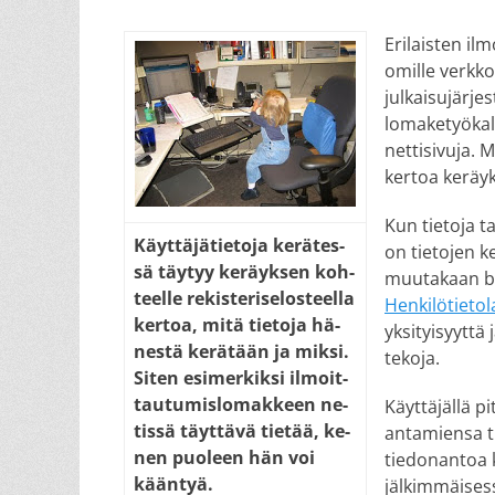
on
Erilaisten il
omille verkko
julkaisujärje
lomaketyökalu
nettisivuja. M
kertoa keräy
Kun tietoja 
Käyt­tä­jä­tie­to­ja ke­rä­tes­
on tietojen k
sä täy­tyy ke­räyk­sen koh­
muutakaan byr
teel­le re­kis­te­ri­se­los­teel­la
Henkilötietol
ker­toa, mi­tä tie­to­ja hä­
yksityisyyttä 
nes­tä ke­rä­tään ja mik­si.
tekoja.
Si­ten esi­mer­kik­si ilmoit­
tau­tu­mis­lo­mak­keen ne­
Käyttäjällä pi
tis­sä täyt­tä­vä tie­tää, ke­
antamiensa t
nen puo­leen hän voi
tiedonantoa
kään­tyä.
jälkimmäisess