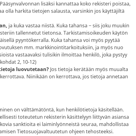
 Pääsynvalvonnan lisäksi kannattaa koko rekisteri poistaa,
aa olla harkita tietojen salausta, varsinkin jos käyttäjiltä
aan,
ja kuka vastaa niistä. Kuka tahansa − siis joku muukin
kisteriin tallennetut tietonsa. Tarkistamisoikeuden käytön
äisellä pyyntökerralla. Kuka tahansa voi myös pyytää
 luovutuksen mm. markkinointitarkoituksiin, ja myös nuo
ioista vastaavaksi tulisikin ilmoittaa henkilö, joka pystyy
(kohdat 2, 10-12)
tietoja luovutetaan?
Jos tietoja kerätään myös muualta
 kerrottava. Niinikään on kerrottava, jos tietoja annetaan
minen on välttämätöntä, kun henkilötietoja käsitellään.
ellisesti toteutetun rekisterin käsittelyyn liittyvän asiansa
 kovia sanktioita ei laiminlyönneistä seuraa, mahdollistaa
tamisen Tietosuojavaltuutetun ohjeen tehosteeksi.