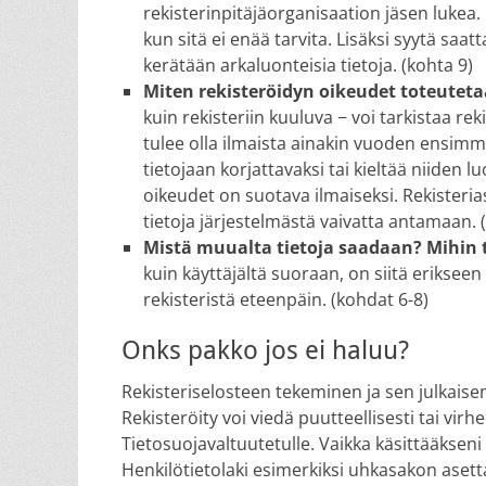
rekisterinpitäjäorganisaation jäsen lukea.
kun sitä ei enää tarvita. Lisäksi syytä saatt
kerätään arkaluonteisia tietoja. (kohta 9)
Miten rekisteröidyn oikeudet toteutet
kuin rekisteriin kuuluva − voi tarkistaa re
tulee olla ilmaista ainakin vuoden ensimm
tietojaan korjattavaksi tai kieltää niiden
oikeudet on suotava ilmaiseksi. Rekisterias
tietoja järjestelmästä vaivatta antamaan. 
Mistä muualta tietoja saadaan? Mihin 
kuin käyttäjältä suoraan, on siitä erikseen
rekisteristä eteenpäin. (kohdat 6-8)
Onks pakko jos ei haluu?
Rekisteriselosteen tekeminen ja sen julkaise
Rekisteröity voi viedä puutteellisesti tai virhe
Tietosuojavaltuutetulle. Vaikka käsittääkseni
Henkilötietolaki esimerkiksi uhkasakon aset