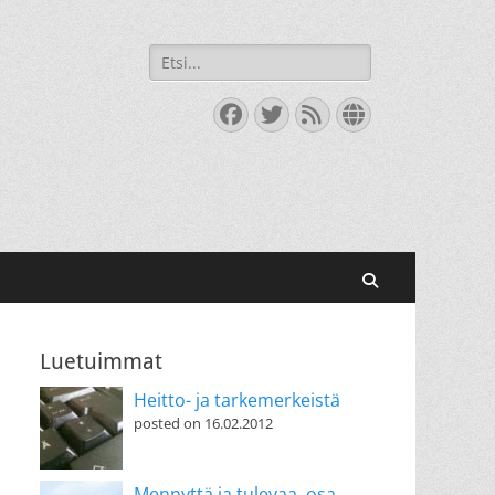
Search
for:
Facebook
Twitter
Feed
Website
Search
Luetuimmat
Heitto- ja tarkemerkeistä
posted on 16.02.2012
Mennyttä ja tulevaa, osa