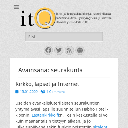
itQ
Itkua ja hammastenkiristelyä jo vuodesta 2008.
Search
for:
Facebook
Twitter
Feed
Website
Avainsana:
seurakunta
Kirkko, lapset ja Internet
Posted
15.01.2009
1 Comment
on
Useiden evankelisluterilaisten seurakuntien
yhtymä avasi lapsille suunnitellun Habbo Hotel -
kloonin,
Lastenkirkko.fi
:n. Tosin keskustella ei voi
kuin maanantaisin tiettyyn aikaan, ja jo
julkaisupäivänä sekin funktio poistettiin (
Iltalehti
,