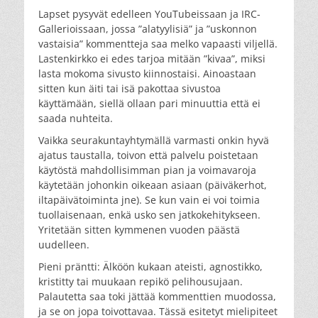
Lapset pysyvät edelleen YouTubeissaan ja IRC-
Gallerioissaan, jossa ”alatyylisiä” ja ”uskonnon
vastaisia” kommentteja saa melko vapaasti viljellä.
Lastenkirkko ei edes tarjoa mitään ”kivaa”, miksi
lasta mokoma sivusto kiinnostaisi. Ainoastaan
sitten kun äiti tai isä pakottaa sivustoa
käyttämään, siellä ollaan pari minuuttia että ei
saada nuhteita.
Vaikka seurakuntayhtymällä varmasti onkin hyvä
ajatus taustalla, toivon että palvelu poistetaan
käytöstä mahdollisimman pian ja voimavaroja
käytetään johonkin oikeaan asiaan (päiväkerhot,
iltapäivätoiminta jne). Se kun vain ei voi toimia
tuollaisenaan, enkä usko sen jatkokehitykseen.
Yritetään sitten kymmenen vuoden päästä
uudelleen.
Pieni präntti: Älköön kukaan ateisti, agnostikko,
kristitty tai muukaan repikö pelihousujaan.
Palautetta saa toki jättää kommenttien muodossa,
ja se on jopa toivottavaa. Tässä esitetyt mielipiteet