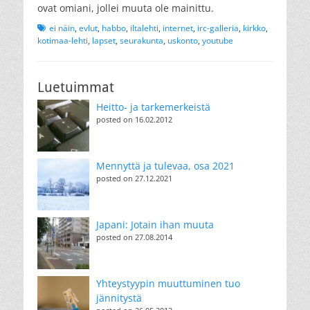
ovat omiani, jollei muuta ole mainittu.
Tags
ei näin
,
evlut
,
habbo
,
iltalehti
,
internet
,
irc-galleria
,
kirkko
,
kotimaa-lehti
,
lapset
,
seurakunta
,
uskonto
,
youtube
Luetuimmat
Heitto- ja tarkemerkeistä
posted on 16.02.2012
Mennyttä ja tulevaa, osa 2021
posted on 27.12.2021
Japani: Jotain ihan muuta
posted on 27.08.2014
Yhteystyypin muuttuminen tuo
jännitystä