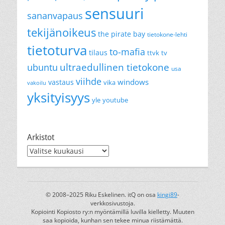
sensuuri
sananvapaus
tekijänoikeus
the pirate bay
tietokone-lehti
tietoturva
to-mafia
tilaus
ttvk
tv
ultraedullinen tietokone
ubuntu
usa
viihde
windows
vastaus
vika
vakoilu
yksityisyys
yle
youtube
Arkistot
Arkistot
© 2008–2025 Riku Eskelinen. itQ on osa
kingi89
-
verkkosivustoja.
Kopiointi Kopiosto ry:n myöntämillä luvilla kielletty. Muuten
saa kopioida, kunhan sen tekee minua riistämättä.