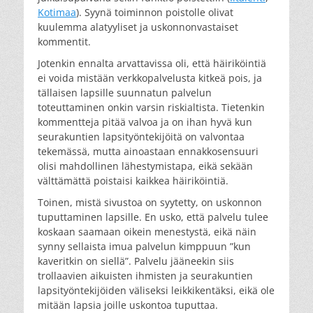
Kotimaa
). Syynä toiminnon poistolle olivat
kuulemma alatyyliset ja uskonnonvastaiset
kommentit.
Jotenkin ennalta arvattavissa oli, että häiriköintiä
ei voida mistään verkkopalvelusta kitkeä pois, ja
tällaisen lapsille suunnatun palvelun
toteuttaminen onkin varsin riskialtista. Tietenkin
kommentteja pitää valvoa ja on ihan hyvä kun
seurakuntien lapsityöntekijöitä on valvontaa
tekemässä, mutta ainoastaan ennakkosensuuri
olisi mahdollinen lähestymistapa, eikä sekään
välttämättä poistaisi kaikkea häiriköintiä.
Toinen, mistä sivustoa on syytetty, on uskonnon
tuputtaminen lapsille. En usko, että palvelu tulee
koskaan saamaan oikein menestystä, eikä näin
synny sellaista imua palvelun kimppuun ”kun
kaveritkin on siellä”. Palvelu jääneekin siis
trollaavien aikuisten ihmisten ja seurakuntien
lapsityöntekijöiden väliseksi leikkikentäksi, eikä ole
mitään lapsia joille uskontoa tuputtaa.