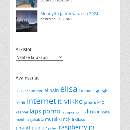
posted on 26.05.2013
Mennyttä ja tulevaa, osa 2024
posted on 27.12.2024
Arkistot
Arkistot
Avainsanat
elisa
ei näin
eee
google
asus
facebook
debian
internet
it-viikko
krp
japani
häiriö
lapsiporno
linux
kserver
meta
lapsiporno.info
musiikki
nokia
mobiililaajakaista
oikeus
raspberry pi
piraattipuolue
poliisi