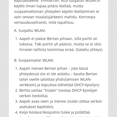
käyttöalueelle. Ymmärrän, että suojatun WLAN:in
käyttö ilman lupaa pitäisi kieltää, mutta
suojaamattoman yhteyden käytön kieltäminen ei
vain omaan maalaisjärkeeni mahdu. Kerronpa
vertauskuvallisesti, mitä tapahtuu.
A. Suojattu WLAN:
Aapeli ei pääse Bertan pihaan, sillä portti on
lukossa. Toki portin yli pääsisi, mutta se ei olisi
hirveän laillista toimintaa enää. (Salattu yhteys)
B. Suojaamaton WLAN:
Aapeli menee Bertan pihan – jota tässä
yhteydessä siis ei ole aidattu – kautta Bertan
talon ovelle (aloittaa yhdistämisen WLAN-
verkkoon) ja koputtaa (lähettää DHCP-kyselyn).
Bertta vastaa ”Sisään” (vastaa DHCP-kyselyyn
verkon tiedoilla).
Aapeli avaa oven ja menee sisään (ottaa verkon
asetukset käyttöön).
Keijo Keskusrikospoliisi tulee ja pidättää