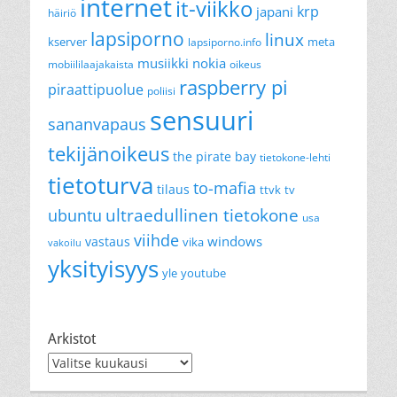
internet
it-viikko
krp
japani
häiriö
lapsiporno
linux
kserver
meta
lapsiporno.info
musiikki
nokia
mobiililaajakaista
oikeus
raspberry pi
piraattipuolue
poliisi
sensuuri
sananvapaus
tekijänoikeus
the pirate bay
tietokone-lehti
tietoturva
to-mafia
tilaus
ttvk
tv
ultraedullinen tietokone
ubuntu
usa
viihde
windows
vastaus
vika
vakoilu
yksityisyys
yle
youtube
Arkistot
Arkistot