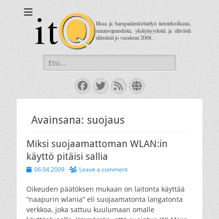
itQ
Itkua ja hammastenkiristelyä jo vuodesta 2008.
Search
for:
Facebook
Twitter
Feed
Website
Avainsana:
suojaus
Miksi suojaamattoman WLAN:in
käyttö pitäisi sallia
Posted
06.04.2009
Leave a comment
on
Oikeuden päätöksen mukaan on laitonta käyttää
”naapurin wlania” eli suojaamatonta langatonta
verkkoa, joka sattuu kuulumaan omalle