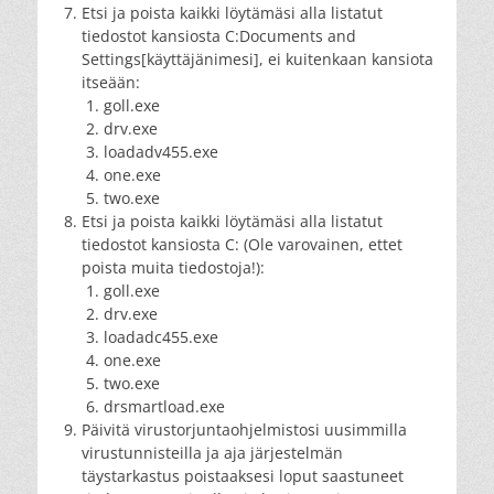
Etsi ja poista kaikki löytämäsi alla listatut
tiedostot kansiosta C:Documents and
Settings[käyttäjänimesi], ei kuitenkaan kansiota
itseään:
goll.exe
drv.exe
loadadv455.exe
one.exe
two.exe
Etsi ja poista kaikki löytämäsi alla listatut
tiedostot kansiosta C: (Ole varovainen, ettet
poista muita tiedostoja!):
goll.exe
drv.exe
loadadc455.exe
one.exe
two.exe
drsmartload.exe
Päivitä virustorjuntaohjelmistosi uusimmilla
virustunnisteilla ja aja järjestelmän
täystarkastus poistaaksesi loput saastuneet