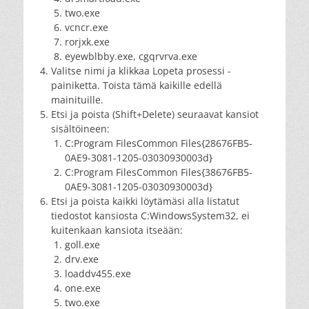
two.exe
vcncr.exe
rorjxk.exe
eyewblbby.exe, cgqrvrva.exe
Valitse nimi ja klikkaa Lopeta prosessi -
painiketta. Toista tämä kaikille edellä
mainituille.
Etsi ja poista (Shift+Delete) seuraavat kansiot
sisältöineen:
C:Program FilesCommon Files{28676FB5-
0AE9-3081-1205-03030930003d}
C:Program FilesCommon Files{38676FB5-
0AE9-3081-1205-03030930003d}
Etsi ja poista kaikki löytämäsi alla listatut
tiedostot kansiosta C:WindowsSystem32, ei
kuitenkaan kansiota itseään:
goll.exe
drv.exe
loaddv455.exe
one.exe
two.exe