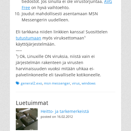
tiedostot. Jos sinulla ei ole virustorjuntaa,
AVG
Free
on hyvä vaihtoehto.
Joudut mahdollisesti asentamaan MSN
Messengerin uudelleen.
Eli tarkkana niiden linkkien kanssa! Suosittelen
tutustumaan
myös viruksettomaan¹
käyttöjärjestelmään.
—–
¹) Ok, Linuxille ON viruksia, niistä vain ei
järjestelmän rakenteen ja virusten
harvinaisuuden vuoksi mitään uhkaa ei-
palvelinkoneelle eli tavalliselle kotikoneelle.
Tags
general2.exo
,
msn messenger
,
virus
,
windows
Luetuimmat
Heitto- ja tarkemerkeistä
posted on 16.02.2012