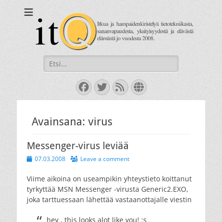
itQ
Itkua ja hammastenkiristelyä jo vuodesta 2008.
Search
for:
Facebook
Twitter
Feed
Website
Avainsana:
virus
Messenger-virus leviää
Posted
07.03.2008
Leave a comment
on
Viime aikoina on useampikin yhteystieto koittanut
tyrkyttää MSN Messenger -virusta Generic2.EXO,
joka tarttuessaan lähettää vastaanottajalle viestin
hey , this looks alot like you! :s