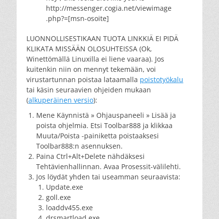
http://messenger.cogia.net/viewimage
.php?=[msn-osoite]
LUONNOLLISESTIKAAN TUOTA LINKKIÄ EI PIDÄ
KLIKATA MISSÄÄN OLOSUHTEISSA (Ok,
Winettömällä Linuxilla ei liene vaaraa). Jos
kuitenkin niin on mennyt tekemään, voi
virustartunnan poistaa lataamalla
poistotyökalu
tai käsin seuraavien ohjeiden mukaan
(
alkuperäinen versio
):
Mene Käynnistä » Ohjauspaneeli » Lisää ja
poista ohjelmia. Etsi Toolbar888 ja klikkaa
Muuta/Poista -painiketta poistaaksesi
Toolbar888:n asennuksen.
Paina Ctrl+Alt+Delete nähdäksesi
Tehtävienhallinnan. Avaa Prosessit-välilehti.
Jos löydät yhden tai useamman seuraavista:
Update.exe
goll.exe
loaddv455.exe
drsmartload.exe