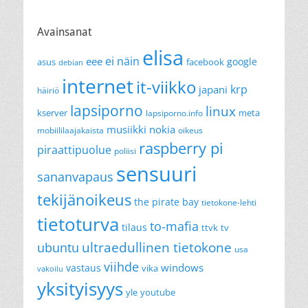
Avainsanat
elisa
ei näin
eee
google
asus
facebook
debian
internet
it-viikko
krp
japani
häiriö
lapsiporno
linux
kserver
meta
lapsiporno.info
musiikki
nokia
mobiililaajakaista
oikeus
raspberry pi
piraattipuolue
poliisi
sensuuri
sananvapaus
tekijänoikeus
the pirate bay
tietokone-lehti
tietoturva
to-mafia
tilaus
ttvk
tv
ultraedullinen tietokone
ubuntu
usa
viihde
windows
vastaus
vika
vakoilu
yksityisyys
yle
youtube