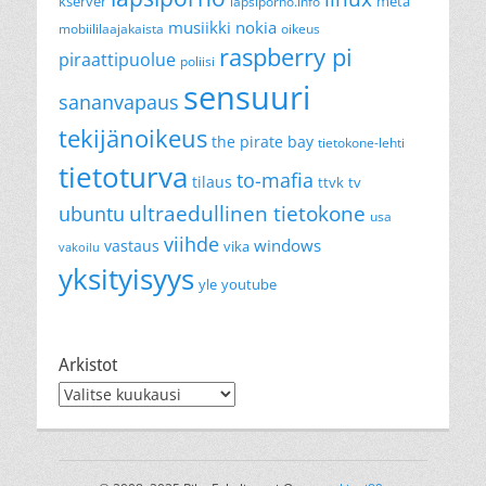
kserver
meta
lapsiporno.info
musiikki
nokia
mobiililaajakaista
oikeus
raspberry pi
piraattipuolue
poliisi
sensuuri
sananvapaus
tekijänoikeus
the pirate bay
tietokone-lehti
tietoturva
to-mafia
tilaus
ttvk
tv
ultraedullinen tietokone
ubuntu
usa
viihde
windows
vastaus
vika
vakoilu
yksityisyys
yle
youtube
Arkistot
Arkistot