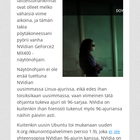
laitteistohankinnat
ovat olleet melko
vähäisiä viime
aikoina, ja tämän
takia
pöytäkoneessani
pyörii vanha
NVidian GeForce2
MX400 -
näytönohjain.
Näytönohjain ei ole
enää tuettuna
NVidian
uusimmassa Linux-ajurissa, eikä edes ihan
toisiksikaan uusimmassa, vaan viimeinen tätä
ohjainta tukeva ajuri oli 96-sarjaa. NVidia on
kuitenkin ihan hienosti tukenut myös 96-ajuriansa
näihin päiviin asti.
Kuitenkin uusin Ubuntu toi mukanaan uuden
X.org-ikkunointipalvelimen (versio 1.9), joka
ei
ole
yhteensopiva NVidian 96-ajurin kanssa. NVidia on