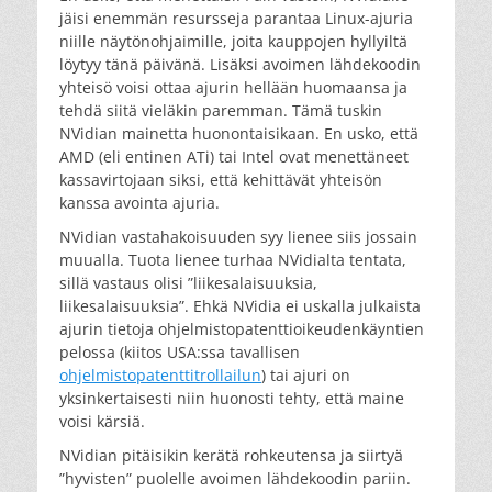
jäisi enemmän resursseja parantaa Linux-ajuria
niille näytönohjaimille, joita kauppojen hyllyiltä
löytyy tänä päivänä. Lisäksi avoimen lähdekoodin
yhteisö voisi ottaa ajurin hellään huomaansa ja
tehdä siitä vieläkin paremman. Tämä tuskin
NVidian mainetta huonontaisikaan. En usko, että
AMD (eli entinen ATi) tai Intel ovat menettäneet
kassavirtojaan siksi, että kehittävät yhteisön
kanssa avointa ajuria.
NVidian vastahakoisuuden syy lienee siis jossain
muualla. Tuota lienee turhaa NVidialta tentata,
sillä vastaus olisi ”liikesalaisuuksia,
liikesalaisuuksia”. Ehkä NVidia ei uskalla julkaista
ajurin tietoja ohjelmistopatenttioikeudenkäyntien
pelossa (kiitos USA:ssa tavallisen
ohjelmistopatenttitrollailun
) tai ajuri on
yksinkertaisesti niin huonosti tehty, että maine
voisi kärsiä.
NVidian pitäisikin kerätä rohkeutensa ja siirtyä
”hyvisten” puolelle avoimen lähdekoodin pariin.