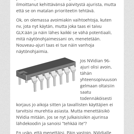
ilmoittanut kehittävänsä päivitystä ajurista, mutta
että se on matalan prioriteetin tehtävä.
Ok, on olemassa avoimiakin vaihtoehtoja, kuten
nv, jota nyt käytän, mutta joka taas ei taivu
GLX:ään ja näin lähes kaikki se vähä potentiaali,
mitä näytönohjaimessani on, menetetään.
Nouveau-ajuri taas ei tue näin vanhoja
näytönohjaimia.
Jos NVidian 96-
ajuri olisi avoin,
tähän
yhteensopivuuson
gelmaan oltaisiin
saatu
todennäköisesti
korjaus jo aikoja sitten ja tavallisten käyttäjien ei
tarvitsisi murehtia asiasta. Mutta menettäisikö
NVidia mitään, jos se nyt julkaisisikin ajurinsa
lähdekoodin ja sanoisi ”tehkää ite”?
En usko, että menettäisi. Päin vastoin, NVidialle