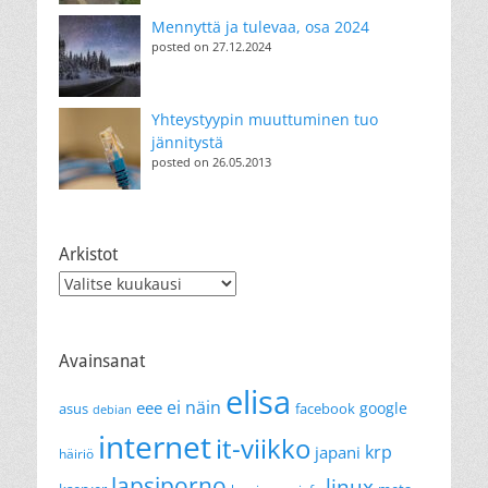
Mennyttä ja tulevaa, osa 2024
posted on 27.12.2024
Yhteystyypin muuttuminen tuo
jännitystä
posted on 26.05.2013
Arkistot
Arkistot
Avainsanat
elisa
ei näin
eee
google
asus
facebook
debian
internet
it-viikko
krp
japani
häiriö
lapsiporno
linux