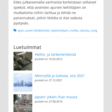
Edes julkaisemalla vanhoista korteistaan sellaiset
speksit, että avointen ajurien kehittäjien on
mutkatonta niihin tarttua ja tehdä ne
parannukset, joihin NVidia ei itse vaikuta
pystyvän.
Tags
ajuri
,
avoin lähdekoodi
,
näytönohjain
,
nvidia
,
ubuntu
,
xorg
Luetuimmat
Heitto- ja tarkemerkeistä
posted on 16.02.2012
Mennyttä ja tulevaa, osa 2021
posted on 27.12.2021
Japani: Jotain ihan muuta
posted on 27.08.2014