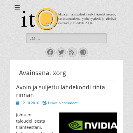
itQ
Itkua ja hammastenkiristelyä jo vuodesta 2008.
Search
for:
Facebook
Twitter
Feed
Website
Avainsana:
xorg
Avoin ja suljettu lähdekoodi rinta
rinnan
Posted
12.10.2010
Leave a comment
on
Johtuen
taloudellisesta
tilanteestani,