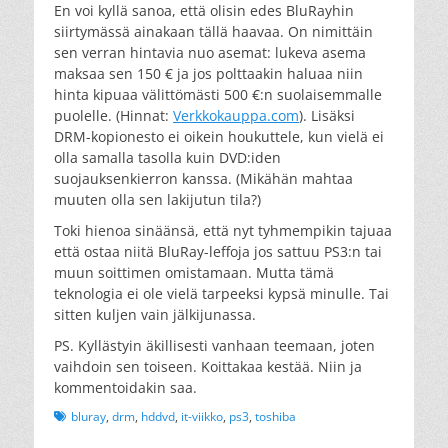
En voi kyllä sanoa, että olisin edes BluRayhin
siirtymässä ainakaan tällä haavaa. On nimittäin
sen verran hintavia nuo asemat: lukeva asema
maksaa sen 150 € ja jos polttaakin haluaa niin
hinta kipuaa välittömästi 500 €:n suolaisemmalle
puolelle. (Hinnat:
Verkkokauppa.com
). Lisäksi
DRM-kopionesto ei oikein houkuttele, kun vielä ei
olla samalla tasolla kuin DVD:iden
suojauksenkierron kanssa. (Mikähän mahtaa
muuten olla sen lakijutun tila?)
Toki hienoa sinäänsä, että nyt tyhmempikin tajuaa
että ostaa niitä BluRay-leffoja jos sattuu PS3:n tai
muun soittimen omistamaan. Mutta tämä
teknologia ei ole vielä tarpeeksi kypsä minulle. Tai
sitten kuljen vain jälkijunassa.
PS. Kyllästyin äkillisesti vanhaan teemaan, joten
vaihdoin sen toiseen. Koittakaa kestää. Niin ja
kommentoidakin saa.
Tags
bluray
,
drm
,
hddvd
,
it-viikko
,
ps3
,
toshiba