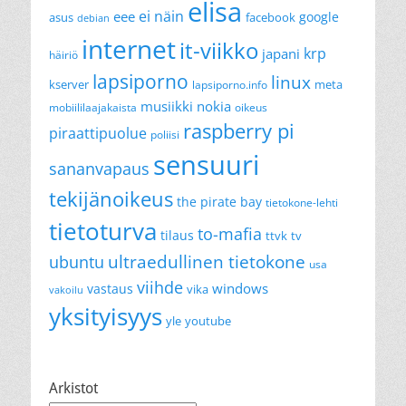
elisa
ei näin
eee
google
asus
facebook
debian
internet
it-viikko
krp
japani
häiriö
lapsiporno
linux
kserver
meta
lapsiporno.info
musiikki
nokia
mobiililaajakaista
oikeus
raspberry pi
piraattipuolue
poliisi
sensuuri
sananvapaus
tekijänoikeus
the pirate bay
tietokone-lehti
tietoturva
to-mafia
tilaus
ttvk
tv
ultraedullinen tietokone
ubuntu
usa
viihde
windows
vastaus
vika
vakoilu
yksityisyys
yle
youtube
Arkistot