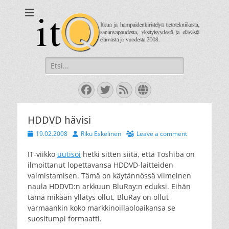
itQ
Itkua ja hammastenkiristelyä jo vuodesta 2008.
Search
for:
Facebook
Twitter
Feed
Website
HDDVD hävisi
Posted
Author
19.02.2008
Riku Eskelinen
Leave a comment
on
IT-viikko
uutisoi
hetki sitten siitä, että Toshiba on
ilmoittanut lopettavansa HDDVD-laitteiden
valmistamisen. Tämä on käytännössä viimeinen
naula HDDVD:n arkkuun BluRay:n eduksi. Eihän
tämä mikään yllätys ollut, BluRay on ollut
varmaankin koko markkinoillaoloaikansa se
suositumpi formaatti.