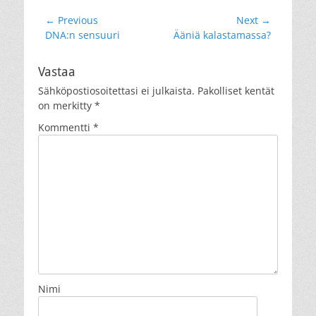
Artikkelien
← Previous
Next →
Previous
Next
DNA:n sensuuri
Ääniä kalastamassa?
selaus
post:
post:
Vastaa
Sähköpostiosoitettasi ei julkaista.
Pakolliset kentät
on merkitty
*
Kommentti
*
Nimi