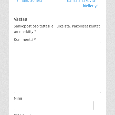
Previous
Next
Ei näin, Sonera
Kansalaisaktivismi
selaus
post:
post:
kiellettyä
Vastaa
Sähköpostiosoitettasi ei julkaista.
Pakolliset kentät
on merkitty
*
Kommentti
*
Nimi