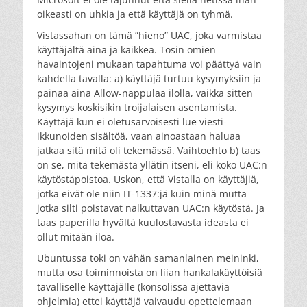
oikeasti on uhkia ja että käyttäjä on tyhmä.
Vistassahan on tämä ”hieno” UAC, joka varmistaa
käyttäjältä aina ja kaikkea. Tosin omien
havaintojeni mukaan tapahtuma voi päättyä vain
kahdella tavalla: a) käyttäjä turtuu kysymyksiin ja
painaa aina Allow-nappulaa ilolla, vaikka sitten
kysymys koskisikin troijalaisen asentamista.
Käyttäjä kun ei oletusarvoisesti lue viesti-
ikkunoiden sisältöä, vaan ainoastaan haluaa
jatkaa sitä mitä oli tekemässä. Vaihtoehto b) taas
on se, mitä tekemästä yllätin itseni, eli koko UAC:n
käytöstäpoistoa. Uskon, että Vistalla on käyttäjiä,
jotka eivät ole niin IT-1337:jä kuin minä mutta
jotka silti poistavat nalkuttavan UAC:n käytöstä. Ja
taas paperilla hyvältä kuulostavasta ideasta ei
ollut mitään iloa.
Ubuntussa toki on vähän samanlainen meininki,
mutta osa toiminnoista on liian hankalakäyttöisiä
tavalliselle käyttäjälle (konsolissa ajettavia
ohjelmia) ettei käyttäjä vaivaudu opettelemaan