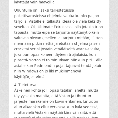
käyttäjät vain haaveilla.
Ubuntulle on lisäksi tarkistetuissa
pakettivarastoissa ohjelmia vaikka kuinka paljon
tarjolla, Vistalle ei tällaista ideaa ole vielä keksitty
soveltaa. Ok, Ultimate Extras voisi olla jotakin tuon
tapaista, mutta eipä se tarjonta näyttänyt oikein
valtavaa olevan (itselleni ei tarjottu mitään). Sitten
mennään pitkin nettiä ja etsitään ohjelma ja sen
crack tai serial jostain venäläiseltä warez-sivulta,
joka pumppaa koneen täyteen troijalaisia, kun
piraatti-Norton ei toiminutkaan niinkuin piti. Tälle
asialle kun Redmondin pojat tajuavat tehdä jotain
niin Windows on jo liki mukiinmenevä
käyttöjärjestelmä.
4. Tietoturva
Äskeinen kohta jo liippasi tätäkin läheltä, mutta
täytyy sekin mainita, että Vistan ja Ubuntun
järjestelmärakenne on kovin erilainen. Linux on
alun alkaenkin ollut verkossa kuin kala vedessä,
mutta vielä Vistakin näyttää kärsivän siitä, että
Microsoft ei ole tajunnut että siellä netissä ihan