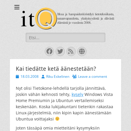
itQ
Itkua ja hammastenkiristelyä jo vuodesta 2008.
Search
for:
Facebook
Twitter
Feed
Website
Kai tiedätte ketä äänestetään?
Posted
Author
18.03.2008
Riku Eskelinen
Leave a comment
on
Nyt olisi Tietokone-lehdellä tarjolla jännittävä,
joskin vähän kehnosti tehty,
kysely
Windows Vista
Home Premiumin ja Ubuntun vertailemiseksi
keskenään. Koska lukijakuntani tietenkin rakastaa
Linux-järjestelmiä, niin kipin kapin äänestämään
Ubuntua voittajaksi
Joten tässäpä omia mietteitäni kysymyksiin