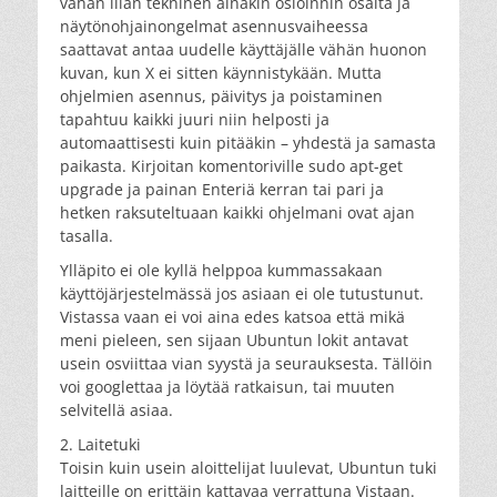
vähän liian tekninen ainakin osioinnin osalta ja
näytönohjainongelmat asennusvaiheessa
saattavat antaa uudelle käyttäjälle vähän huonon
kuvan, kun X ei sitten käynnistykään. Mutta
ohjelmien asennus, päivitys ja poistaminen
tapahtuu kaikki juuri niin helposti ja
automaattisesti kuin pitääkin – yhdestä ja samasta
paikasta. Kirjoitan komentoriville sudo apt-get
upgrade ja painan Enteriä kerran tai pari ja
hetken raksuteltuaan kaikki ohjelmani ovat ajan
tasalla.
Ylläpito ei ole kyllä helppoa kummassakaan
käyttöjärjestelmässä jos asiaan ei ole tutustunut.
Vistassa vaan ei voi aina edes katsoa että mikä
meni pieleen, sen sijaan Ubuntun lokit antavat
usein osviittaa vian syystä ja seurauksesta. Tällöin
voi googlettaa ja löytää ratkaisun, tai muuten
selvitellä asiaa.
2. Laitetuki
Toisin kuin usein aloittelijat luulevat, Ubuntun tuki
laitteille on erittäin kattavaa verrattuna Vistaan.