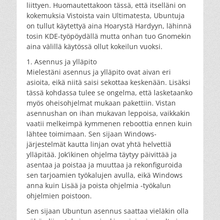
liittyen. Huomautettakoon tässä, että itselläni on
kokemuksia Vistoista vain Ultimatesta, Ubuntuja
on tullut käytettyä aina Hoarystä Hardyyn, lähinnä
tosin KDE-työpöydällä mutta onhan tuo Gnomekin
aina välillä käytössä ollut kokeilun vuoksi.
1. Asennus ja ylläpito
Mielestäni asennus ja ylläpito ovat aivan eri
asioita, eikä niitä saisi sekottaa keskenään. Lisäksi
tässä kohdassa tulee se ongelma, että lasketaanko
myös oheisohjelmat mukaan pakettiin. Vistan
asennushan on ihan mukavan leppoisa, vaikkakin
vaatii melkeimpä kymmenen reboottia ennen kuin
lähtee toimimaan. Sen sijaan Windows-
järjestelmät kautta linjan ovat yhtä helvettiä
ylläpitää. Jok’ikinen ohjelma täytyy päivittää ja
asentaa ja poistaa ja muuttaa ja rekonfiguroida
sen tarjoamien työkalujen avulla, eikä Windows
anna kuin Lisää ja poista ohjelmia -työkalun
ohjelmien poistoon.
Sen sijaan Ubuntun asennus saattaa vieläkin olla