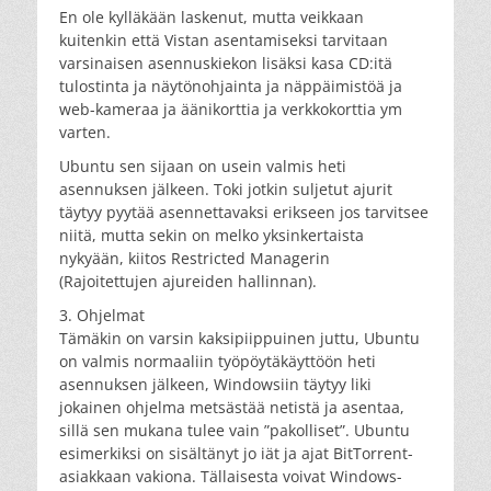
En ole kylläkään laskenut, mutta veikkaan
kuitenkin että Vistan asentamiseksi tarvitaan
varsinaisen asennuskiekon lisäksi kasa CD:itä
tulostinta ja näytönohjainta ja näppäimistöä ja
web-kameraa ja äänikorttia ja verkkokorttia ym
varten.
Ubuntu sen sijaan on usein valmis heti
asennuksen jälkeen. Toki jotkin suljetut ajurit
täytyy pyytää asennettavaksi erikseen jos tarvitsee
niitä, mutta sekin on melko yksinkertaista
nykyään, kiitos Restricted Managerin
(Rajoitettujen ajureiden hallinnan).
3. Ohjelmat
Tämäkin on varsin kaksipiippuinen juttu, Ubuntu
on valmis normaaliin työpöytäkäyttöön heti
asennuksen jälkeen, Windowsiin täytyy liki
jokainen ohjelma metsästää netistä ja asentaa,
sillä sen mukana tulee vain ”pakolliset”. Ubuntu
esimerkiksi on sisältänyt jo iät ja ajat BitTorrent-
asiakkaan vakiona. Tällaisesta voivat Windows-