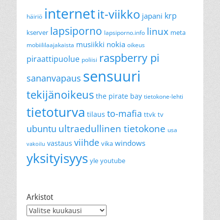
internet
it-viikko
krp
japani
häiriö
lapsiporno
linux
kserver
meta
lapsiporno.info
musiikki
nokia
mobiililaajakaista
oikeus
raspberry pi
piraattipuolue
poliisi
sensuuri
sananvapaus
tekijänoikeus
the pirate bay
tietokone-lehti
tietoturva
to-mafia
tilaus
ttvk
tv
ultraedullinen tietokone
ubuntu
usa
viihde
windows
vastaus
vika
vakoilu
yksityisyys
yle
youtube
Arkistot
Arkistot