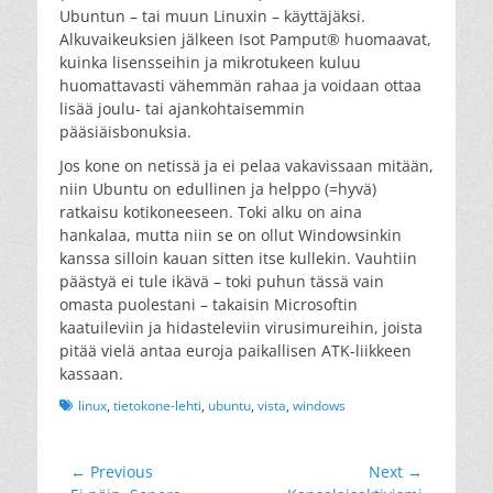
Ubuntun – tai muun Linuxin – käyttäjäksi.
Alkuvaikeuksien jälkeen Isot Pamput® huomaavat,
kuinka lisensseihin ja mikrotukeen kuluu
huomattavasti vähemmän rahaa ja voidaan ottaa
lisää joulu- tai ajankohtaisemmin
pääsiäisbonuksia.
Jos kone on netissä ja ei pelaa vakavissaan mitään,
niin Ubuntu on edullinen ja helppo (=hyvä)
ratkaisu kotikoneeseen. Toki alku on aina
hankalaa, mutta niin se on ollut Windowsinkin
kanssa silloin kauan sitten itse kullekin. Vauhtiin
päästyä ei tule ikävä – toki puhun tässä vain
omasta puolestani – takaisin Microsoftin
kaatuileviin ja hidasteleviin virusimureihin, joista
pitää vielä antaa euroja paikallisen ATK-liikkeen
kassaan.
Tags
linux
,
tietokone-lehti
,
ubuntu
,
vista
,
windows
Artikkelien
← Previous
Next →