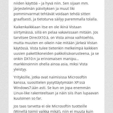
niiden käyttöä – ja hyvä niin. Sen sijaan mm.
järjestelmän päivityksen ja muut liki
pomminvarmat tehtävät voidaan tehdä sitten
graafisesti, ja tietoturva säilyy paremmalla tolalla.
Kaikenkaikkiaan itse en ole ikinä Vistaan
siirtymässä, sillä en pelaa vakavissaan mitään. Jos
tarvitsee DirectX10:ä, on Vista ainoa vaihtoehto,
mutta muuten en oikein näe mitään järkeä Vistan
käytössä. Vista tulee tietenkin melkeimpä kaikkien
uusien pakettikoneiden pakkolisävarusteena, ja se
onkin DX10:n ja erinomaisen manipu…
markkinoinnin ohella ainoa asia, miksi Vista
yleistyy.
Yrityksille, jotka ovat naimisissa Microsoftin
kanssa, suosittelen pysyttäytymään XP:ssä
Windows7:ään asti. Se kun on jopa enemmän
Linux-like rakenteeltaan ja näin siis ihan lupaavan
kuuloinen so far.
Jos taas tarvetta ei ole Microsoftin tuotteille
(Winellä toimii vaikka mikä!), niin ei muuta kuin