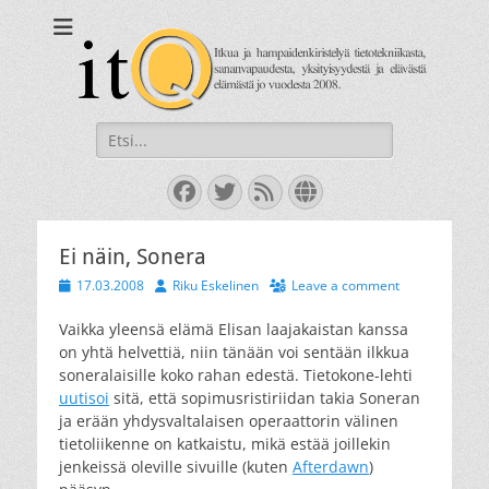
itQ
Itkua ja hammastenkiristelyä jo vuodesta 2008.
Search
for:
Facebook
Twitter
Feed
Website
Ei näin, Sonera
Posted
Author
17.03.2008
Riku Eskelinen
Leave a comment
on
Vaikka yleensä elämä Elisan laajakaistan kanssa
on yhtä helvettiä, niin tänään voi sentään ilkkua
soneralaisille koko rahan edestä. Tietokone-lehti
uutisoi
sitä, että sopimusristiriidan takia Soneran
ja erään yhdysvaltalaisen operaattorin välinen
tietoliikenne on katkaistu, mikä estää joillekin
jenkeissä oleville sivuille (kuten
Afterdawn
)