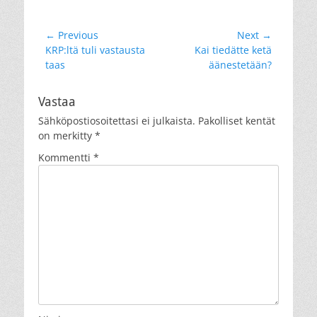
Artikkelien
← Previous
Next →
Previous
Next
KRP:ltä tuli vastausta
Kai tiedätte ketä
selaus
post:
post:
taas
äänestetään?
Vastaa
Sähköpostiosoitettasi ei julkaista.
Pakolliset kentät
on merkitty
*
Kommentti
*