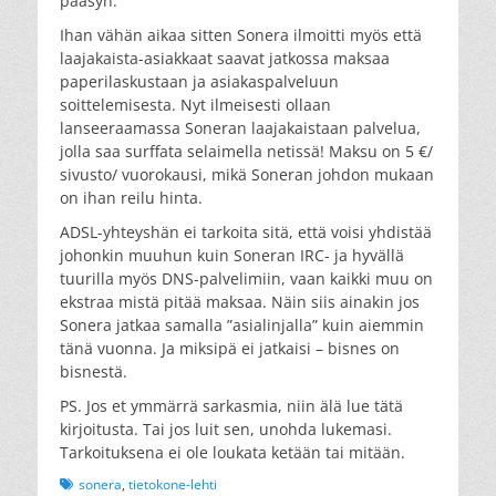
pääsyn.
Ihan vähän aikaa sitten Sonera ilmoitti myös että
laajakaista-asiakkaat saavat jatkossa maksaa
paperilaskustaan ja asiakaspalveluun
soittelemisesta. Nyt ilmeisesti ollaan
lanseeraamassa Soneran laajakaistaan palvelua,
jolla saa surffata selaimella netissä! Maksu on 5 €/
sivusto/ vuorokausi, mikä Soneran johdon mukaan
on ihan reilu hinta.
ADSL-yhteyshän ei tarkoita sitä, että voisi yhdistää
johonkin muuhun kuin Soneran IRC- ja hyvällä
tuurilla myös DNS-palvelimiin, vaan kaikki muu on
ekstraa mistä pitää maksaa. Näin siis ainakin jos
Sonera jatkaa samalla ”asialinjalla” kuin aiemmin
tänä vuonna. Ja miksipä ei jatkaisi – bisnes on
bisnestä.
PS. Jos et ymmärrä sarkasmia, niin älä lue tätä
kirjoitusta. Tai jos luit sen, unohda lukemasi.
Tarkoituksena ei ole loukata ketään tai mitään.
Tags
sonera
,
tietokone-lehti