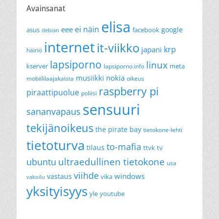
Avainsanat
elisa
ei näin
eee
google
asus
facebook
debian
internet
it-viikko
krp
japani
häiriö
lapsiporno
linux
kserver
meta
lapsiporno.info
musiikki
nokia
mobiililaajakaista
oikeus
raspberry pi
piraattipuolue
poliisi
sensuuri
sananvapaus
tekijänoikeus
the pirate bay
tietokone-lehti
tietoturva
to-mafia
tilaus
ttvk
tv
ultraedullinen tietokone
ubuntu
usa
viihde
windows
vastaus
vika
vakoilu
yksityisyys
yle
youtube