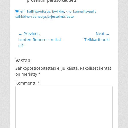
prosentin’ perusoikeudet?
Tags
effi
,
hallinto-oikeus
,
it-viikko
,
kho
,
kunnallisvaalit
,
sähköinen äänestysjärjestelmä
,
tieto
Artikkelien
← Previous
Next →
Previous
Next
Lenten Reborn – miksi
Telkkarit auki
selaus
post:
post:
ei?
Vastaa
Sähköpostiosoitettasi ei julkaista.
Pakolliset kentät
on merkitty
*
Kommentti
*