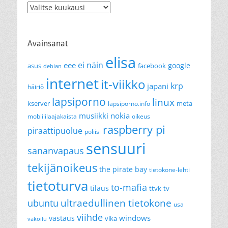
Arkistot
Avainsanat
elisa
ei näin
eee
google
asus
facebook
debian
internet
it-viikko
krp
japani
häiriö
lapsiporno
linux
kserver
meta
lapsiporno.info
musiikki
nokia
mobiililaajakaista
oikeus
raspberry pi
piraattipuolue
poliisi
sensuuri
sananvapaus
tekijänoikeus
the pirate bay
tietokone-lehti
tietoturva
to-mafia
tilaus
ttvk
tv
ultraedullinen tietokone
ubuntu
usa
viihde
windows
vastaus
vika
vakoilu