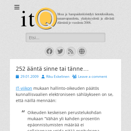
itQ
Itkua ja hammastenkiristelyä jo vuodesta 2008.
Search
for:
Facebook
Twitter
Feed
Website
252 ääntä sinne tai tänne…
Posted
Author
29.01.2009
Riku Eskelinen
Leave a comment
on
IT-viikon
mukaan hallinto-oikeuden päätös
kunnallisvaalien elektroniseen sähläykseen on se,
että näillä mennään:
Oikeuden keskeisen perustelukohdan
mukaan ”Vähän yli kahden prosentin
epäonnistumisten määrää ei
sellaisenaan voida pitää osoituksena