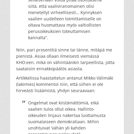
siitä, että vaaliviranomainen olisi
menetellyt virheellisesti… Kynnyksen
vaalien uudelleen toimittamiselle on
oltava huomattava myös valtiollisten
perusoikeuksien toteuttamisen
kannalta”.
Niin, pari prosenttiä sinne tai tänne, mitäpä me
pienistä. Asiaa ollaan ilmeisesti viemässä
KHO:een, mikä on vähintäänkin tarpeellista, jotta
saataisiin ennakkopäätös asiasta.
Artikkelissa haastattelun antanut Mikko Välimäki
(lakimies) kommentoi niin, että siihen ei ole
hirveästi lisäämistä, yhdyn seuraavaan:
Ongelmat ovat kiistämättömiä, eikä
vaalien tulos ollut oikea. Hallinto-
oikeuden linjaus nakertaa luottamusta
suomalaiseen demokratiaan. Mihin
unohtuivat ’vähän yli kahden