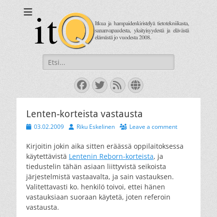
itQ
Itkua ja hammastenkiristelyä jo vuodesta 2008.
Search
for:
Facebook
Twitter
Feed
Website
Lenten-korteista vastausta
Posted
Author
03.02.2009
Riku Eskelinen
Leave a comment
on
Kirjoitin jokin aika sitten eräässä oppilaitoksessa
käytettävistä
Lentenin Reborn-korteista
, ja
tiedustelin tähän asiaan liittyvistä seikoista
järjestelmistä vastaavalta, ja sain vastauksen.
Valitettavasti ko. henkilö toivoi, ettei hänen
vastauksiaan suoraan käytetä, joten referoin
vastausta.