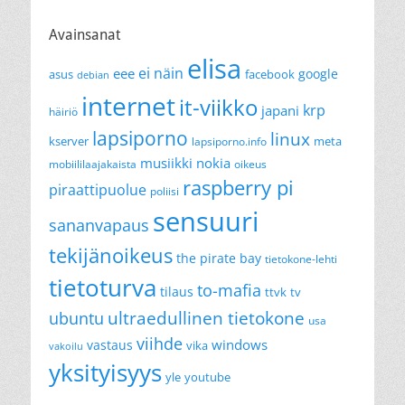
Avainsanat
elisa
ei näin
eee
google
asus
facebook
debian
internet
it-viikko
krp
japani
häiriö
lapsiporno
linux
kserver
meta
lapsiporno.info
musiikki
nokia
mobiililaajakaista
oikeus
raspberry pi
piraattipuolue
poliisi
sensuuri
sananvapaus
tekijänoikeus
the pirate bay
tietokone-lehti
tietoturva
to-mafia
tilaus
ttvk
tv
ultraedullinen tietokone
ubuntu
usa
viihde
windows
vastaus
vika
vakoilu
yksityisyys
yle
youtube