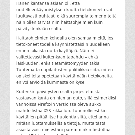
Hänen kantansa asiaan oli, että
uudelleenkäynnistyksen kautta tietokoneet ovat
luultavasti puhtaat, eikä suurempia toimenpiteitä
näin ollen tarvita niin haittaohjelmien kuin
päivitystenkään osalta.
Haittaohjelmien kohdalla olen samaa mieltä, jos
tietokoneet todella käynnistettäisiin uudelleen
ennen jokaista uutta käyttäjää. Näin ei
valitettavasti kuitenkaan tapahdu – ehkä
laiskuuden, ehkä tietämättömyyden takia.
Tuntematta oppilaitosten politiikkaa siitä, miten
opiskelijoita opetetaan käyttämään tietokoneita,
en voi arvioida kummasta on kyse.
Kuitenkin päivitysten osalta järjestelmistä
vastaavan kanta on hieman outo, sillä esimerkiksi
vanhoissa Firefoxin versioissa oleva aukko
mahdollistaa XSS-kikkailun. Luonnollisestikin
käyttäjien pitää itse huolehtia siitä, ettei anna
mitään luottamuksellisia tietoja, mutta tästä
asiasta voisi mielestäni paremminkin tiedottaa