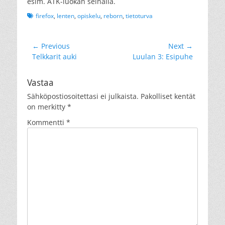
esim. ATK-luokan seinällä.
Tags
firefox
,
lenten
,
opiskelu
,
reborn
,
tietoturva
Artikkelien
← Previous
Next →
Previous
Next
Telkkarit auki
Luulan 3: Esipuhe
selaus
post:
post:
Vastaa
Sähköpostiosoitettasi ei julkaista.
Pakolliset kentät
on merkitty
*
Kommentti
*