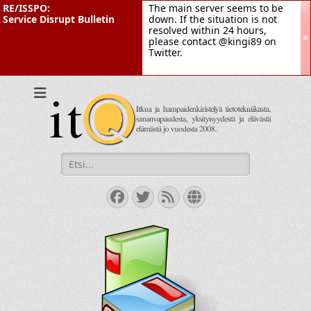
RE/ISSPO:
The main server seems to be
Service Disrupt Bulletin
down. If the situation is not
resolved within 24 hours,
×
please contact @kingi89 on
Twitter.
itQ
Itkua ja hammastenkiristelyä jo vuodesta 2008.
Search
for:
Facebook
Twitter
Feed
Website