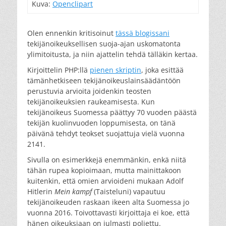
Kuva:
Openclipart
Olen ennenkin kritisoinut
tässä blogissani
tekijänoikeuksellisen suoja-ajan uskomatonta
ylimitoitusta, ja niin ajattelin tehdä tälläkin kertaa.
Kirjoittelin PHP:llä
pienen skriptin
, joka esittää
tämänhetkiseen tekijänoikeuslainsäädäntöön
perustuvia arvioita joidenkin teosten
tekijänoikeuksien raukeamisesta. Kun
tekijänoikeus Suomessa päättyy 70 vuoden päästä
tekijän kuolinvuoden loppumisesta, on tänä
päivänä tehdyt teokset suojattuja vielä vuonna
2141.
Sivulla on esimerkkejä enemmänkin, enkä niitä
tähän rupea kopioimaan, mutta mainittakoon
kuitenkin, että omien arvioideni mukaan Adolf
Hitlerin
Mein kampf
(Taisteluni) vapautuu
tekijänoikeuden raskaan ikeen alta Suomessa jo
vuonna 2016. Toivottavasti kirjoittaja ei koe, että
hänen oikeuksiaan on julmasti poljettu.