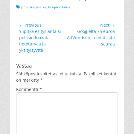
Tags
php
,
suoja-aika
,
tekijänoikeus
Artikkelien
← Previous
Next →
Previous
Next
Ylipitkä esitys antaisi
Googlelta 75 euroa
selaus
post:
post:
poliisin loukata
AdWordsiin ja mitä siitä
tietoturvaa ja
seuraa
yksityisyyttä
Vastaa
Sähköpostiosoitettasi ei julkaista.
Pakolliset kentät
on merkitty
*
Kommentti
*