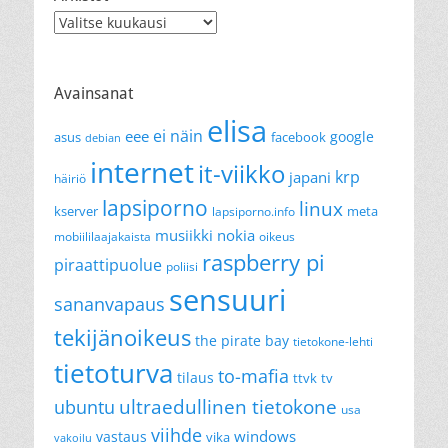
Arkistot
Avainsanat
elisa
ei näin
eee
google
asus
facebook
debian
internet
it-viikko
krp
japani
häiriö
lapsiporno
linux
kserver
meta
lapsiporno.info
musiikki
nokia
mobiililaajakaista
oikeus
raspberry pi
piraattipuolue
poliisi
sensuuri
sananvapaus
tekijänoikeus
the pirate bay
tietokone-lehti
tietoturva
to-mafia
tilaus
ttvk
tv
ultraedullinen tietokone
ubuntu
usa
viihde
windows
vastaus
vika
vakoilu