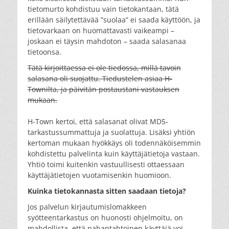
tietomurto kohdistuu vain tietokantaan, tätä
erillään säilytettävää ”suolaa” ei saada käyttöön, ja
tietovarkaan on huomattavasti vaikeampi –
joskaan ei täysin mahdoton – saada salasanaa
tietoonsa.
Tätä kirjoittaessa ei ole tiedossa, millä tavoin
salasana oli suojattu. Tiedustelen asiaa H-
Townilta, ja päivitän postaustani vastauksen
mukaan.
H-Town kertoi, että salasanat olivat MD5-
tarkastussummattuja ja suolattuja. Lisäksi yhtiön
kertoman mukaan hyökkäys oli todennäköisemmin
kohdistettu palvelinta kuin käyttäjätietoja vastaan.
Yhtiö toimi kuitenkin vastuullisesti ottaessaan
käyttäjätietojen vuotamisenkin huomioon.
Kuinka tietokannasta sitten saadaan tietoja?
Jos palvelun kirjautumislomakkeen
syötteentarkastus on huonosti ohjelmoitu, on
mahdollista, että pahantahtoinen käyttäjä voi