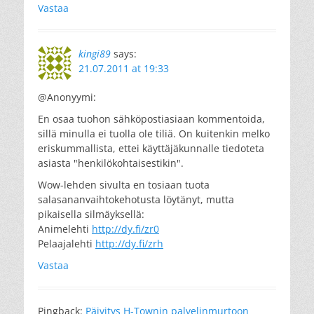
Vastaa
kingi89
says:
21.07.2011 at 19:33
@Anonyymi:
En osaa tuohon sähköpostiasiaan kommentoida,
sillä minulla ei tuolla ole tiliä. On kuitenkin melko
eriskummallista, ettei käyttäjäkunnalle tiedoteta
asiasta "henkilökohtaisestikin".
Wow-lehden sivulta en tosiaan tuota
salasananvaihtokehotusta löytänyt, mutta
pikaisella silmäyksellä:
Animelehti
http://dy.fi/zr0
Pelaajalehti
http://dy.fi/zrh
Vastaa
Pingback:
Päivitys H-Townin palvelinmurtoon