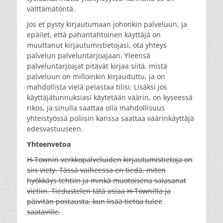
välttämätöntä.
Jos et pysty kirjautumaan johonkin palveluun, ja
epäilet, että pahantahtoinen käyttäjä on
muuttanut kirjautumistietojasi, ota yhteys
palvelun palveluntarjoajaan. Yleensä
palveluntarjoajat pitävät kirjaa siitä, mistä
palveluun on milloinkin kirjauduttu, ja on
mahdollista vielä pelastaa tilisi. Lisäksi jos
käyttäjätunnuksiasi käytetään väärin, on kyseessä
rikos, ja sinulla saattaa olla mahdollisuus
yhteistyössä poliisin kanssa saattaa väärinkäyttäjä
edesvastuuseen.
Yhteenvetoa
H-Townin verkkopalveluiden kirjautumistietoja on
siis viety. Tässä vaiheessa en tiedä, miten
hyökkäys tehtiin ja minkä muotoisena salasanat
vietiin. Tiedustelen tätä asiaa H-Townilta ja
päivitän postausta, kun lisää tietoa tulee
saataville.