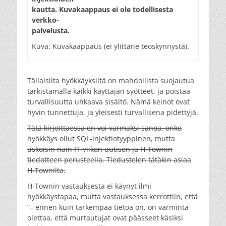
kautta. Kuvakaappaus ei ole todellisesta
verkko-
palvelusta.
Kuva: Kuvakaappaus (ei ylittäne teoskynnystä).
Tällaisilta hyökkäyksiltä on mahdollista suojautua
tarkistamalla kaikki käyttäjän syötteet, ja poistaa
turvallisuutta uhkaava sisältö. Nämä keinot ovat
hyvin tunnettuja, ja yleisesti turvallisena pidettyjä.
Tätä kirjoittaessa en voi varmaksi sanoa, onko
hyökkäys ollut SQL-injektiotyyppinen, mutta
uskoisin näin IT-viikon uutisen ja H-Townin
tiedotteen perusteella. Tiedustelen tätäkin asiaa
H-Townilta.
H-Townin vastauksesta ei käynyt ilmi
hyökkäystapaa, mutta vastauksessa kerrottiin, että
”– ennen kuin tarkempaa tietoa on, on varminta
olettaa, että murtautujat ovat päässeet käsiksi