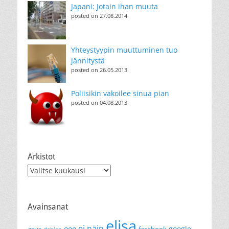
Japani: Jotain ihan muuta
posted on 27.08.2014
Yhteystyypin muuttuminen tuo
jännitystä
posted on 26.05.2013
Poliisikin vakoilee sinua pian
posted on 04.08.2013
Arkistot
Arkistot
Avainsanat
elisa
ei näin
eee
google
asus
facebook