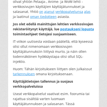
olivat yhtiön Pelaaja-, Anime- ja WoW-lehti -
verkkosivujen käyttäjien käyttäjätunnukset ja
salasanat. Yhtiö
on
ajanut
verkkopalvelunsa
alas
ja laatinut
oman tiedotteen
asiasta.
Jos olet edellä mainittujen lehtien verkkosivujen
rekisteröitynyt käyttäjä, lue
postaukseni lopusta
toimintaohjeet tietojesi suojaamiseen.
IT-viikon uutisesta voidaan päätellä, että kyseessä
olisi ollut nimenomaan verkkosivujen
käyttäjätunnuksiin liittyvä murto, ja näin ollen
todennäköinen hyökkäystapa olisi ollut SQL-
injektio.
Huom: Tähän kirjoitukseen liittyen olen julkaissut
tarkennuksen
omana kirjoituksenaan.
Käyttäjätietojen tallennus ja suojaus
verkkopalveluissa
Useat verkkopalvelut vaativat esim. foorumia tai
rajattua sisältöä varten luomaan
käyttäjätunnuksen ja salasanan. Tässä