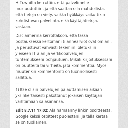
H-Townilta kerrottiin, että palvelimelle
murtauduttiin, ja että saattaa olla mahdollista,
että tietoja on viety, vaikka hyökkäys vaikuttikin
kohdistuvan palvelinta, eikä käyttäjätietoja,
vastaan.
Disclaimerina kerrottakoon, että tässä
postauksessa kertomani tilannearviot ovat omiani,
ja perustuvat vahvasti tekemiini oletuksiin
yleiseen IT-alan ja verkkopalvelujen
tuntemukseeni pohjautuen. Mikäli kirjoituksessani
on puutteita tai virheitä, jätä kommenttia. Myös
muutenkin kommentointi on luonnollisesti
sallittua.
—
1) Itse olisin palvelujen palauttamisen aikaan
yksinkertaisesti pakottanut jokaisen käyttäjän
vaihtamaan salasanansa.
Edit 8.7.11 17.02:
Älä hämäänny linkin osoitteesta.
Google keksii osoitteet puolestani, ja tällä kertaa
se on tuollainen.