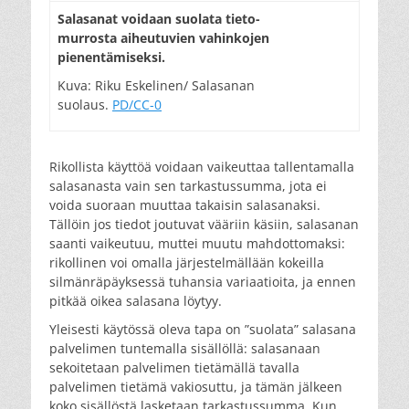
Salasanat voidaan suolata tieto-
murrosta aiheutuvien vahinkojen
pienentämiseksi.
Kuva: Riku Eskelinen/ Salasanan
suolaus.
PD/CC-0
Rikollista käyttöä voidaan vaikeuttaa tallentamalla
salasanasta vain sen tarkastussumma, jota ei
voida suoraan muuttaa takaisin salasanaksi.
Tällöin jos tiedot joutuvat vääriin käsiin, salasanan
saanti vaikeutuu, muttei muutu mahdottomaksi:
rikollinen voi omalla järjestelmällään kokeilla
silmänräpäyksessä tuhansia variaatioita, ja ennen
pitkää oikea salasana löytyy.
Yleisesti käytössä oleva tapa on ”suolata” salasana
palvelimen tuntemalla sisällöllä: salasanaan
sekoitetaan palvelimen tietämällä tavalla
palvelimen tietämä vakiosuttu, ja tämän jälkeen
koko sisällöstä lasketaan tarkastussumma. Kun