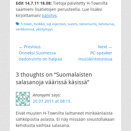
Edit 14.7.11 18.08:
Tietoja päivitetty H-Townilta
saamieni lisätietojen perusteella. Lue lisäksi
kirjoittamani
päivitys
.
Tags
h-town
,
itviikko
,
sql injection
,
suomi
,
tietomurto
,
tietoturva
,
verkkosivut
,
yksityisyys
Artikkelien
← Previous
Next →
Previous
Next
Onneksi Suomessa
PC-speaker
selaus
post:
post:
tiedonsiirto on halpaa
musiikintoistossa
3 thoughts on “Suomalaisten
salasanoja väärissä käsissä”
Anonyymi
says:
20.07.2011 at 08:15
Eivät muuten H-Townilta laittaneet minkäänlaista
sähköpostia asiasta. Ei näy missään sivustollakaan
kehotusta vaihtaa salasana.