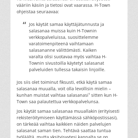
vääriin käsiin ja tietosi ovat vaarassa. H-Town
ohjeistaa seuraavaa:
Jos käytät samaa käyttäjätunnusta ja
salasanaa muissa kuin H-Townin
verkkopalveluissa, suosittelemme
varatoimenpiteenä vaihtamaan
salasananne välittömästi. Kaiken
varalta olisi suotavaa myös vaihtaa H-
Townin sivustoilla käytetyt salasanat
palveluiden tullessa takaisin linjoille.
Jos siis olet toiminut fiksusti, etkä käytä samaa
salasanaa muualla, voit olla levollisin mielin –
kunhan muistat vaihtaa salasanasi¹ sitten kun H-
Town saa palautettua verkkopalvelunsa.
Jos käytät samaa salasanaa muuallakin (erityisesti
rekisteröitymiseen käyttämässä sähköpostissasi),
on tärkeää vaihtaa kaikkien näiden palvelujen
salasanat saman tien. Tehtävä saattaa tuntua
työläältä, mutta yksityisyytesi kannalta se on