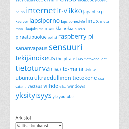
debian
internet
it-viikko
krp
japani
häiriö
lapsiporno
linux
kserver
meta
lapsiporno.info
musiikki
nokia
mobiililaajakaista
oikeus
raspberry pi
piraattipuolue
poliisi
sensuuri
sananvapaus
tekijänoikeus
the pirate bay
tietokone-lehti
tietoturva
to-mafia
tilaus
ttvk
tv
ultraedullinen tietokone
ubuntu
usa
viihde
windows
vastaus
vika
vakoilu
yksityisyys
yle
youtube
Arkistot
Arkistot