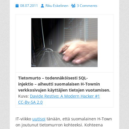
Posted
Author
08.07.2011
Riku Eskelinen
3 Comments
on
Tietomurto – todennäköisesti SQL-
injektio – aiheutti suomalaisen H-Townin
verkkosivujen käyttäjien tietojen vuotamisen.
Kuva:
Davide Restivo: A Modern Hacker #1
CC-By-SA 2.0
IT-viikko
uutisoi
tänään, että suomalainen H-Town
on joutunut tietomurron kohteeksi. Kohteena