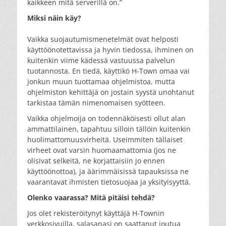
kaikkeen mitä serverillä on.”
Miksi näin käy?
Vaikka suojautumismenetelmät ovat helposti
käyttöönotettavissa ja hyvin tiedossa, ihminen on
kuitenkin viime kädessä vastuussa palvelun
tuotannosta. En tiedä, käyttikö H-Town omaa vai
jonkun muun tuottamaa ohjelmistoa, mutta
ohjelmiston kehittäjä on jostain syystä unohtanut
tarkistaa tämän nimenomaisen syötteen.
Vaikka ohjelmoija on todennäköisesti ollut alan
ammattilainen, tapahtuu silloin tällöin kuitenkin
huolimattomuusvirheitä. Useimmiten tällaiset
virheet ovat varsin huomaamattomia (jos ne
olisivat selkeitä, ne korjattaisiin jo ennen
käyttöönottoa), ja äärimmäisissä tapauksissa ne
vaarantavat ihmisten tietosuojaa ja yksityisyyttä.
Olenko vaarassa? Mitä pitäisi tehdä?
Jos olet rekisteröitynyt käyttäjä H-Townin
verkkosivuilla, salasanasi on saattanut joutua