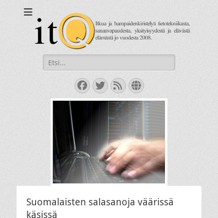
itQ
Itkua ja hammastenkiristelyä jo vuodesta 2008.
Search
for:
Facebook
Twitter
Feed
Website
Suomalaisten salasanoja väärissä
käsissä