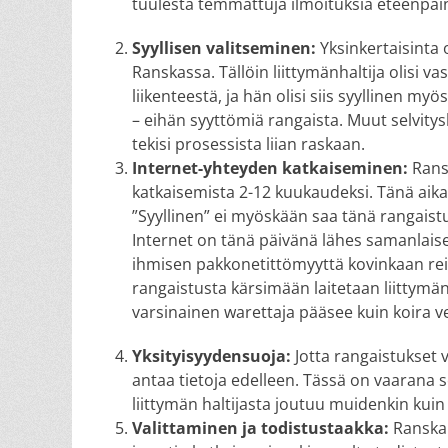
tuulesta temmattuja ilmoituksia eteenpäin
Syyllisen valitseminen:
Yksinkertaisinta o
Ranskassa. Tällöin liittymänhaltija olisi 
liikenteestä, ja hän olisi siis syyllinen m
– eihän syyttömiä rangaista. Muut selvitysk
tekisi prosessista liian raskaan.
Internet-yhteyden katkaiseminen:
Ransk
katkaisemista 2-12 kuukaudeksi. Tänä aikan
”Syyllinen” ei myöskään saa tänä rangaist
Internet on tänä päivänä lähes samanlaise
ihmisen pakkonetittömyyttä kovinkaan re
rangaistusta kärsimään laitetaan liittymänh
varsinainen warettaja pääsee kuin koira v
Yksityisyydensuoja:
Jotta rangaistukset 
antaa tietoja edelleen. Tässä on vaarana se
liittymän haltijasta joutuu muidenkin kui
Valittaminen ja todistustaakka:
Ranskan