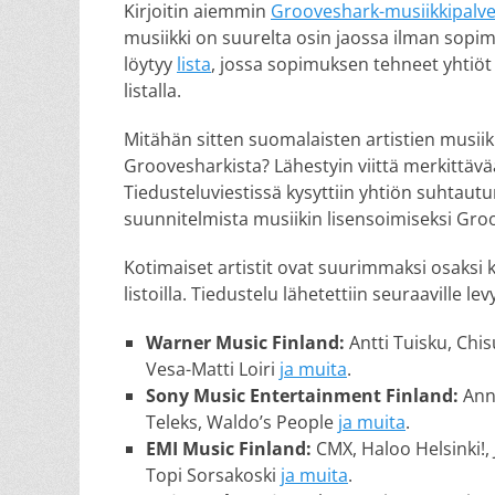
Kirjoitin aiemmin
Grooveshark-musiikkipalve
musiikki on suurelta osin jaossa ilman sopim
löytyy
lista
, jossa sopimuksen tehneet yhtiöt 
listalla.
Mitähän sitten suomalaisten artistien musiik
Groovesharkista? Lähestyin viittä merkittäv
Tiedusteluviestissä kysyttiin yhtiön suhtaut
suunnitelmista musiikin lisensoimiseksi Gro
Kotimaiset artistit ovat suurimmaksi osaksi
listoilla. Tiedustelu lähetettiin seuraaville levy
Warner Music Finland:
Antti Tuisku, Chi
Vesa-Matti Loiri
ja muita
.
Sony Music Entertainment Finland:
Anna
Teleks, Waldo’s People
ja muita
.
EMI Music Finland:
CMX, Haloo Helsinki!,
Topi Sorsakoski
ja muita
.