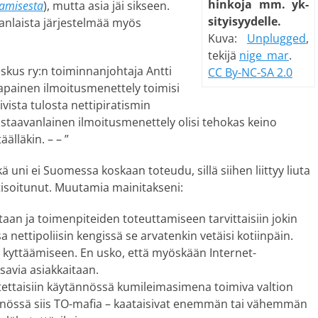
hin­ko­ja mm. yk­
tamisesta
), mutta asia jäi sikseen.
si­tyi­syy­del­le.
nlaista järjestelmää myös
Kuva:
Unplugged
,
tekijä
nige_mar
.
skus ry:n toiminnanjohtaja Antti
CC By-NC-SA 2.0
tapainen ilmoitusmenettely toimisi
vista tulosta nettipiratismin
staavanlainen ilmoitusmenettely olisi tehokas keino
älläkin. – – ”
 uni ei Suomessa koskaan toteudu, sillä siihen liittyy liuta
tisoitunut. Muutamia mainitakseni:
aan ja toimenpiteiden toteuttamiseen tarvittaisiin jokin
a nettipoliisin kengissä se arvatenkin vetäisi kotiinpäin.
eja kyttäämiseen. En usko, että myöskään Internet-
savia asiakkaitaan.
ettaisiin käytännössä kumileimasimena toimiva valtion
nnössä siis TO-mafia – kaataisivat enemmän tai vähemmän