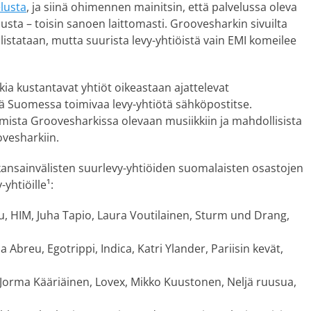
lusta
, ja siinä ohimennen mainitsin, että palvelussa oleva
usta – toisin sanoen laittomasti. Groovesharkin sivuilta
listataan, mutta suurista levy-yhtiöistä vain EMI komeilee
kia kustantavat yhtiöt oikeastaan ajattelevat
ää Suomessa toimivaa levy-yhtiötä sähköpostitse.
umista Groovesharkissa olevaan musiikkiin ja mahdollisista
ovesharkiin.
 kansainvälisten suurlevy-yhtiöiden suomalaisten osastojen
-yhtiöille¹:
su, HIM, Juha Tapio, Laura Voutilainen, Sturm und Drang,
 Abreu, Egotrippi, Indica, Katri Ylander, Pariisin kevät,
 Jorma Kääriäinen, Lovex, Mikko Kuustonen, Neljä ruusua,