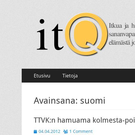
itQ
Itkua ja hammastenkiristelyä jo vuodesta 2008.
Primary
Skip
Etusivu
Tietoja
to
Menu
content
Avainsana:
suomi
TTVK:n hamuama kolmesta-poikk
Posted
04.04.2012
1 Comment