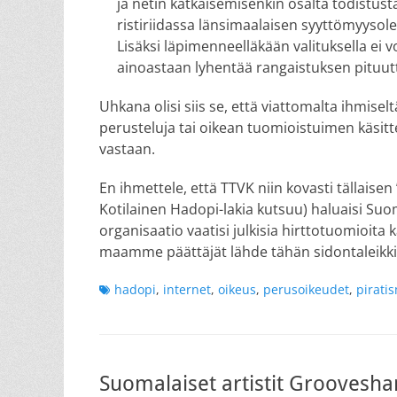
ja netin katkaisemisenkin osalta todistus
ristiriidassa länsimaalaisen syyttömyyso
Lisäksi läpimenneelläkään valituksella ei 
ainoastaan lyhentää rangaistuksen pituut
Uhkana olisi siis se, että viattomalta ihmisel
perusteluja tai oikean tuomioistuimen käsitte
vastaan.
En ihmettele, että TTVK niin kovasti tällaise
Kotilainen Hadopi-lakia kutsuu) haluaisi Suo
organisaatio vaatisi julkisia hirttotuomioita ka
maamme päättäjät lähde tähän sidontaleikk
Tags
hadopi
,
internet
,
oikeus
,
perusoikeudet
,
pirati
Suomalaiset artistit Groovesha