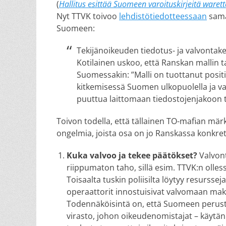
(
Hallitus esittää Suomeen varoituskirjeitä waret
Nyt TTVK toivoo
lehdistötiedotteessaan
sama
Suomeen:
Tekijänoikeuden tiedotus- ja valvontake
Kotilainen uskoo, että Ranskan mallin 
Suomessakin: ”Malli on tuottanut positii
kitkemisessä Suomen ulkopuolella ja va
puuttua laittomaan tiedostojenjakoon tä
Toivon todella, että tällainen TO-mafian märkä
ongelmia, joista osa on jo Ranskassa konkre
Kuka valvoo ja tekee päätökset?
Valvont
riippumaton taho, sillä esim. TTVK:n olless
Toisaalta tuskin poliisilta löytyy resurss
operaattorit innostuisivat valvomaan mak
Todennäköisintä on, että Suomeen perust
virasto, johon oikeudenomistajat – käytä