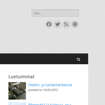
Search
for:
Facebook
Twitter
Feed
Website
Search
Luetuimmat
Heitto- ja tarkemerkeistä
posted on 16.02.2012
Mennyttä ja tulevaa, osa