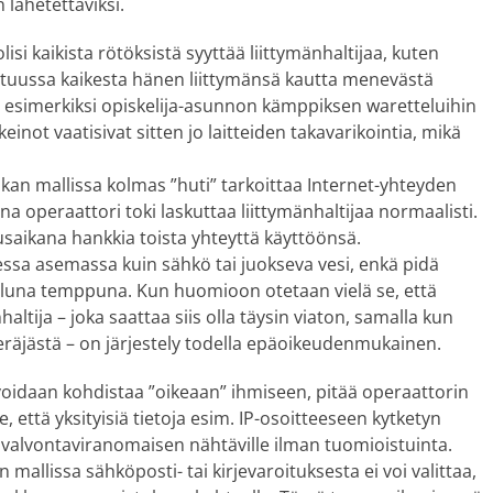
 lähetettäviksi.
lisi kaikista rötöksistä syyttää liittymänhaltijaa, kuten
vastuussa kaikesta hänen liittymänsä kautta menevästä
yös esimerkiksi opiskelija-asunnon kämppiksen waretteluihin
einot vaatisivat sitten jo laitteiden takavarikointia, mikä
an mallissa kolmas ”huti” tarkoittaa Internet-yhteyden
a operaattori toki laskuttaa liittymänhaltijaa normaalisti.
usaikana hankkia toista yhteyttä käyttöönsä.
ssa asemassa kuin sähkö tai juokseva vesi, enkä pidä
iluna temppuna. Kun huomioon otetaan vielä se, että
altija – joka saattaa siis olla täysin viaton, samalla kun
eräjästä – on järjestely todella epäoikeudenmukainen.
voidaan kohdistaa ”oikeaan” ihmiseen, pitää operaattorin
, että yksityisiä tietoja esim. IP-osoitteeseen kytketyn
n valvontaviranomaisen nähtäville ilman tuomioistuinta.
 mallissa sähköposti- tai kirjevaroituksesta ei voi valittaa,