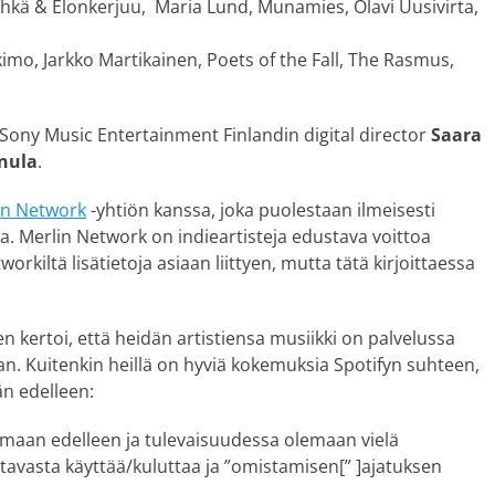
hkä & Elonkerjuu, Maria Lund, Munamies, Olavi Uusivirta,
imo, Jarkko Martikainen, Poets of the Fall, The Rasmus,
a Sony Music Entertainment Finlandin digital director
Saara
nula
.
in Network
-yhtiön kanssa, joka puolestaan ilmeisesti
la. Merlin Network on indieartisteja edustava voittoa
orkiltä lisätietoja asiaan liittyen, mutta tätä kirjoittaessa
kertoi, että heidän artistiensa musiikki on palvelussa
aan. Kuitenkin heillä on hyviä kokemuksia Spotifyn suhteen,
än edelleen:
emaan edelleen ja tulevaisuudessa olemaan vielä
 tavasta käyttää/kuluttaa ja ”omistamisen[” ]ajatuksen