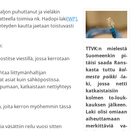
aljon puhuttanut ja vieläkin
atteella toimiva nk. Hadopi-laki
[WP]
,
hteyden kautta jaetaan toistuvasti
n:
TTVK:n mie­les­tä
Suo­meen­kin pi­
stitse viestillä, jossa kerrotaan
täi­si saa­da Rans­
kas­ta tut­tu
kol­
htaa liittymänhaltijan
mes­ta poik­ki
-la­
at asiat kuin sähköpostissa.
ki, jos­sa net­ti
oppumaan, katkaistaan nettiyhteys
kat­kais­tai­siin
kol­men to-louk­
kauk­sen jäl­keen.
ia, joita kerron myöhemmin tässä
La­ki oli­si omi­aan
ai­heut­ta­maan
mer­kit­tä­viä va­
 väsättiin reilu vuosi sitten