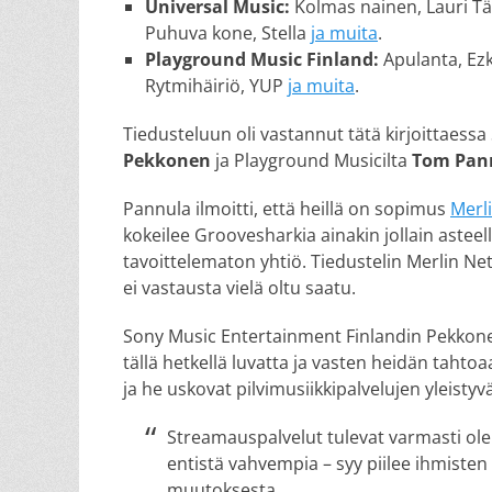
Universal Music:
Kolmas nainen, Lauri Tä
Puhuva kone, Stella
ja muita
.
Playground Music Finland:
Apulanta, Ezk
Rytmihäiriö, YUP
ja muita
.
Tiedusteluun oli vastannut tätä kirjoittaess
Pekkonen
ja Playground Musicilta
Tom Pan
Pannula ilmoitti, että heillä on sopimus
Merl
kokeilee Groovesharkia ainakin jollain asteel
tavoittelematon yhtiö. Tiedustelin Merlin Netw
ei vastausta vielä oltu saatu.
Sony Music Entertainment Finlandin Pekkonen 
tällä hetkellä luvatta ja vasten heidän tahto
ja he uskovat pilvimusiikkipalvelujen yleistyv
Streamauspalvelut tulevat varmasti ol
entistä vahvempia – syy piilee ihmisten
muutoksesta.