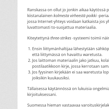
on
Ranskassa on ollut jo jonkin aikaa käytössä p
kiistanalainen
kolmesta virheestä poikki
-peria
jossa Internet-yhteys voidaan katkaista jos y
luvattomasti to-suojattua materiaalia.
Kiteytettynä
three-strikes
-systeemi toimii näi
Ensin liittymänhaltijaa lähestytään sähköpo
että liittymässä on havaittu waretusta.
Jos laittoman materiaalin jako jatkuu, kola
postilaatikkoon kirje, jossa kerrotaan sam
Jos fyysinen kirjekään ei saa waretusta l
joiksikin kuukausiksi.
Tällaisessa käytännössä on lukuisia ongelm
kirjoituksessani.
Suomessa hieman vastaavaa varoituskirjelakia