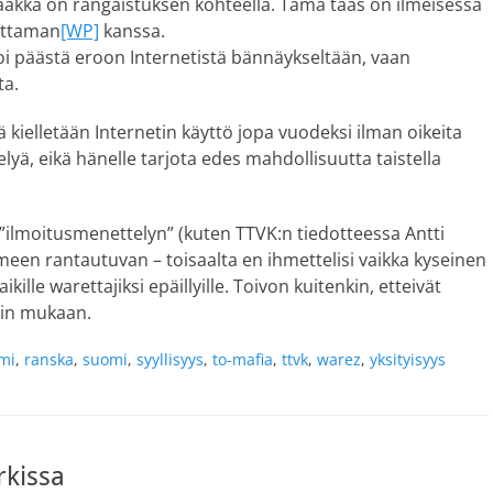
taakka on rangaistuksen kohteella. Tämä taas on ilmeisessä
lettaman
[WP]
kanssa.
voi päästä eroon Internetistä bännäykseltään, vaan
ta.
tä kielletään Internetin käyttö jopa vuodeksi ilman oikeita
lyä, eikä hänelle tarjota edes mahdollisuutta taistella
n ”ilmoitusmenettelyn” (kuten TTVK:n tiedotteessa Antti
meen rantautuvan – toisaalta en ihmettelisi vaikka kyseinen
ikille warettajiksi epäillyille. Toivon kuitenkin, etteivät
iin mukaan.
smi
,
ranska
,
suomi
,
syyllisyys
,
to-mafia
,
ttvk
,
warez
,
yksityisyys
rkissa