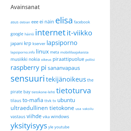
Avainsanat
elisa
ei näin
eee
asus
facebook
debian
internet
it-viikko
google
häiriö
lapsiporno
krp
japani
kserver
linux
meta
lapsiporno.info
mobiililaajakaista
piraattipuolue
musiikki
nokia
oikeus
poliisi
raspberry pi
sananvapaus
sensuuri
tekijänoikeus
the
tietoturva
pirate bay
tietokone-lehti
to-mafia
ubuntu
tilaus
ttvk
tv
ultraedullinen tietokone
usa
vakoilu
viihde
windows
vastaus
vika
yksityisyys
yle
youtube