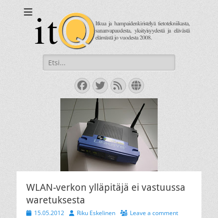
itQ
Itkua ja hammastenkiristelyä jo vuodesta 2008.
Search
for:
Facebook
Twitter
Feed
Website
WLAN-verkon ylläpitäjä ei vastuussa
waretuksesta
Posted
Author
15.05.2012
Riku Eskelinen
Leave a comment