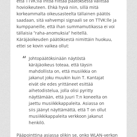
että TTVK:lla intoa riittää päätöksestä valittaa
hovioikeuteen. Ehkä hyvä niin, sillä mitä
korkeammalta oikeusasteelta tällainen päätös
saadaan, sitä vahvempi signaali se on TTVK:lle ja
kumppaneille, että ihan summamutikassa ei voi
tällaisia ”raha-anomuksia” heitellä.
Käräjäoikeuden päätöksestä nimittäin huokuu,
ettei se kovin vaikea ollut:
Johtopäätöksinään näytöstä
käräjäoikeus toteaa, että täysin
mahdollista on, että musiikkia on
jakanut joku muukin kuin T. Kantajat
eivät ole edes yrittäneet esittää
aihetodistelua, jolla olisi pyritty
näyttämään, että juuri T:n koneelta on
jaettu musiikkikappaleita. Asiassa on
siis jäänyt näyttämättä, että T on ollut
musiikkikappaleita verkkoon jakanut
henkilö.
Pääpointtina asiassa olikin se, onko WLAN-verkon