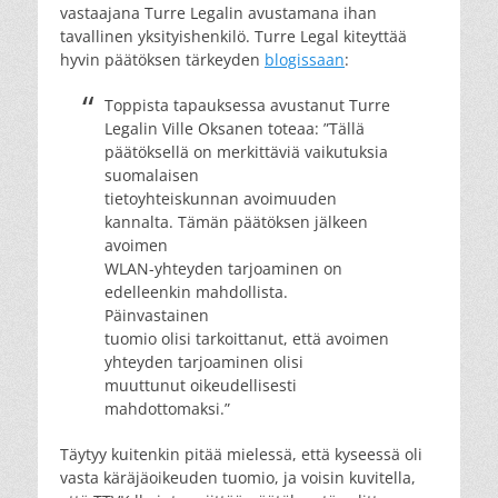
vastaajana Turre Legalin avustamana ihan
tavallinen yksityishenkilö. Turre Legal kiteyttää
hyvin päätöksen tärkeyden
blogissaan
:
Toppista tapauksessa avustanut Turre
Legalin Ville Oksanen toteaa: ”Tällä
päätöksellä on merkittäviä vaikutuksia
suomalaisen
tietoyhteiskunnan avoimuuden
kannalta. Tämän päätöksen jälkeen
avoimen
WLAN-yhteyden tarjoaminen on
edelleenkin mahdollista.
Päinvastainen
tuomio olisi tarkoittanut, että avoimen
yhteyden tarjoaminen olisi
muuttunut oikeudellisesti
mahdottomaksi.”
Täytyy kuitenkin pitää mielessä, että kyseessä oli
vasta käräjäoikeuden tuomio, ja voisin kuvitella,