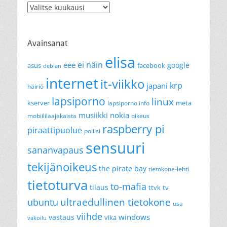
Arkistot
Avainsanat
elisa
ei näin
eee
google
asus
facebook
debian
internet
it-viikko
krp
japani
häiriö
lapsiporno
linux
kserver
meta
lapsiporno.info
musiikki
nokia
mobiililaajakaista
oikeus
raspberry pi
piraattipuolue
poliisi
sensuuri
sananvapaus
tekijänoikeus
the pirate bay
tietokone-lehti
tietoturva
to-mafia
tilaus
ttvk
tv
ultraedullinen tietokone
ubuntu
usa
viihde
windows
vastaus
vika
vakoilu