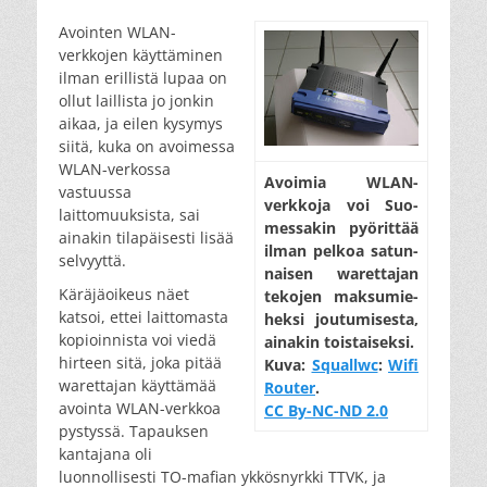
on
Avointen WLAN-
verkkojen käyttäminen
ilman erillistä lupaa on
ollut laillista jo jonkin
aikaa, ja eilen kysymys
siitä, kuka on avoimessa
WLAN-verkossa
Avoi­mia WLAN-
vastuussa
verk­koja voi Suo­
laittomuuksista, sai
mes­sa­kin pyö­rit­tää
ainakin tilapäisesti lisää
il­man pel­koa sa­tun­
selvyyttä.
nai­sen wa­ret­ta­jan
Käräjäoikeus näet
te­ko­jen mak­su­mie­
katsoi, ettei laittomasta
hek­si jou­tu­mi­ses­ta,
kopioinnista voi viedä
ai­na­kin tois­tai­sek­si.
hirteen sitä, joka pitää
Kuva:
Squallwc
:
Wifi
warettajan käyttämää
Router
.
avointa WLAN-verkkoa
CC By-NC-ND 2.0
pystyssä. Tapauksen
kantajana oli
luonnollisesti TO-mafian ykkösnyrkki TTVK, ja