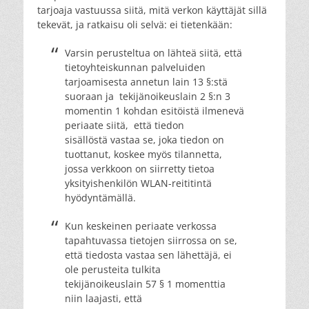
tarjoaja vastuussa siitä, mitä verkon käyttäjät sillä
tekevät, ja ratkaisu oli selvä: ei tietenkään:
Varsin perusteltua on lähteä siitä, että
tietoyhteiskunnan palveluiden
tarjoamisesta annetun lain 13 §:stä
suoraan ja tekijänoikeuslain 2 §:n 3
momentin 1 kohdan esitöistä ilmenevä
periaate siitä, että tiedon
sisällöstä vastaa se, joka tiedon on
tuottanut, koskee myös tilannetta,
jossa verkkoon on siirretty tietoa
yksityishenkilön WLAN-reititintä
hyödyntämällä.
Kun keskeinen periaate verkossa
tapahtuvassa tietojen siirrossa on se,
että tiedosta vastaa sen lähettäjä, ei
ole perusteita tulkita
tekijänoikeuslain 57 § 1 momenttia
niin laajasti, että