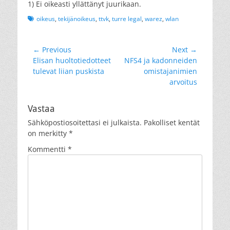
1) Ei oikeasti yllättänyt juurikaan.
Tags
oikeus
,
tekijänoikeus
,
ttvk
,
turre legal
,
warez
,
wlan
Artikkelien
← Previous
Next →
Previous
Next
Elisan huoltotiedotteet
NFS4 ja kadonneiden
selaus
post:
post:
tulevat liian puskista
omistajanimien
arvoitus
Vastaa
Sähköpostiosoitettasi ei julkaista.
Pakolliset kentät
on merkitty
*
Kommentti
*