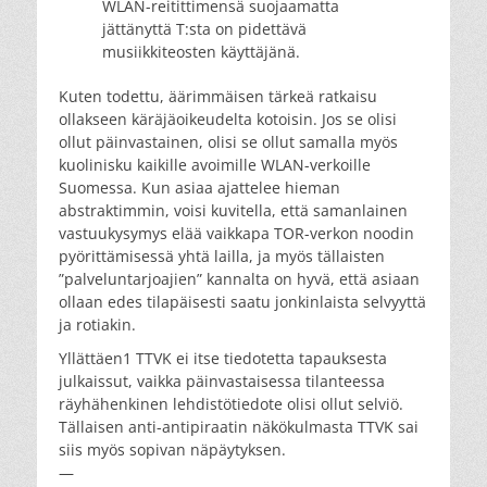
WLAN-reitittimensä suojaamatta
jättänyttä T:sta on pidettävä
musiikkiteosten käyttäjänä.
Kuten todettu, äärimmäisen tärkeä ratkaisu
ollakseen käräjäoikeudelta kotoisin. Jos se olisi
ollut päinvastainen, olisi se ollut samalla myös
kuolinisku kaikille avoimille WLAN-verkoille
Suomessa. Kun asiaa ajattelee hieman
abstraktimmin, voisi kuvitella, että samanlainen
vastuukysymys elää vaikkapa TOR-verkon noodin
pyörittämisessä yhtä lailla, ja myös tällaisten
”palveluntarjoajien” kannalta on hyvä, että asiaan
ollaan edes tilapäisesti saatu jonkinlaista selvyyttä
ja rotiakin.
Yllättäen1 TTVK ei itse tiedotetta tapauksesta
julkaissut, vaikka päinvastaisessa tilanteessa
räyhähenkinen lehdistötiedote olisi ollut selviö.
Tällaisen anti-antipiraatin näkökulmasta TTVK sai
siis myös sopivan näpäytyksen.
—