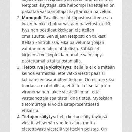
Netposti-käyttäjiä, sitä helpompi lähettäjien on
pakottaa vastaanottajat käyttämään palvelua.
Monopoli:
Tavallisen sähköpostiosoitteen saa
kukin hankkia haluamastaan palvelusta, eikä
fyysinen postilaatikkokaan ole Itellan
omaisuutta. Sen sijaan Netposti on tiukasti
Itellan kontrollissa, eikä palveluntarjoajan
vaihtaminen ole mahdollista. Sähköiset
kirjeensä voi kopioida muualle vain copy-
pastettamalla tai tulostamalla.
Tietoturva ja yksityisyys:
Itellalla ei ole mitään
keinoa varmistaa, etteivätkö viestit pääsisi
kolmansien osapuolien tietoon. On esimerkiksi
teoriassa mahdollista, että Itella itse tai jokin
viranomainen lukee viestejä ilman, että
vastaanottaja saa tästä ikinä tietää. Myöskään
tietomurtoja ei voida sataprosenttisesti
ehkäistä.
Tietojen säilytys:
Itella kertoo säilyttävänsä
viestit seitsemän vuoden ajan, mutta
oletettavasti viestejä voi itsekin poistaa. On