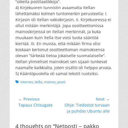
”oikeita postilaatikkoja”.
4) Kirjekuoren tunnistin avaamatta Itellan
lähettämäksi kolmen tuntomerkin perusteella: I.
Kirjasin oli Itellan vakiokirjasin, II. Kirjekuoressa ei
ollut mitään merkintöjä. Jopa osoitteettomissa
mainoskirjeissä on Itellan merkinnät, ja kuka
muukaan kuin Itella itse voisi tuota sääntöä
kiertää. III. En muista, että mikään firma olisi
koskaan kertonut osoitteettoman mainoksensa
olevan ”tärkeää tietoa jokaiselle suomalaiselle”.
Itellan ylimieliset mainokset sen sijaan tunkevat
naamalle kaikkialta, joten sisältö oli helppo arvata.
5) Kääntöpuolella oli samat tekstit ruotsiksi.
Tags
internet
,
itella
,
mainos
,
posti
Artikkelien
← Previous
Next →
Previous
Next
Tapaus Chisugate
Ohje: Tiedostot turvaan
selaus
post:
post:
ja puhdas Ubuntu alle
4 thoughts on “Netposti − pakko