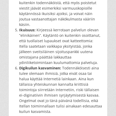
kuitenkin todennäköistä, että myös poistetut
viestit jäävät esimerkiksi varmuuskopioille
käytännössä ikuisiksi ajoiksi, ja voivat näin
joutua vastaanottajan näkökulmasta vääriin
käsiin.
Ikuisuus:
Kirjeessä kerrotaan palvelun olevan
”elinikäinen”. Käytäntö on kuitenkin osoittanut,
että tuollaiset lupaukset ovat katteettomia:
Itella saatetaan vaikkapa yksityistää, jonka
jälkeen sveitsiläinen sijoituspankki uutena
omistajana päättää lakkauttaa
ydinliiketoimintaan kuulumattomia palveluja.
Digikuilun kasvaminen:
Todennäköisesti aina
tulee olemaan ihmisiä, jotka eivät osaa tai
halua käyttää Internetiä lainkaan. Aina kun
tällaisia yhteiskunnan kannalta kriittisiä
toimintoja siirretään Internetiin, riski tällaisen
ei-diginatiivin ihmisen syrjäytymisestä kasvaa.
Ongelmat ovat jo tänä päivänä todellisia, eikä
Itellan toiminnallaan tulisi ainakaan edesauttaa
kuilun kasvamista.