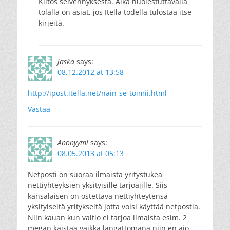
Kiitos selvennyksestä. Aika huolestuttavalla
tolalla on asiat, jos Itella todella tulostaa itse
kirjeitä.
jaska
says:
08.12.2012 at 13:58
http://ipost.itella.net/nain-se-toimii.html
Vastaa
Anonyymi
says:
08.05.2013 at 05:13
Netposti on suoraa ilmaista yritystukea
nettiyhteyksien yksityisille tarjoajille. Siis
kansalaisen on ostettava nettiyhteytensä
yksityiseltä yritykseltä jotta voisi käyttää netpostia.
Niin kauan kun valtio ei tarjoa ilmaista esim. 2
megan kaistaa vaikka langattomana niin en aio