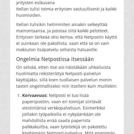
yritysten esikuvana
Itellan tulisi toimia erityisen vastuullisesti ja kaikki
huomioiden.
Itellan tulisikin hetimmiten ainakin selkeyttää
mainontaansa, ja poistaa siitä kaikki pelotteet.
Erityisen tärkeää olisi kertoa, että Netpostin käyttö
ei suinkaan ole pakollista, vaan että se on vain
maksuton lisäpalvelu sellaista haluaville.
Ongelmia Netpostissa itsessään
On selvää, etten itse aio näistäkään uhkailuista
huolimatta rekisteröityä Netposti-palvelun
käyttäjäksi, sillä koen tuollaisen palvelun monin
tavoin ongelmalliseksi niin itselleni kuin muillekin:
Korvaavuus:
Netposti ei tuo lisää
paperipostiin, vaan eri toimijat siirtävät
viestintänsä verkkopalveluun. Esimerkiksi
joillakin työpaikoilla ei nykyäänkään ole
mahdollista enää saada paperista
palkkakuittia, vaan työntekijä on pakotettu
käyttämään Netposti-palvelua. Mitä enemmän