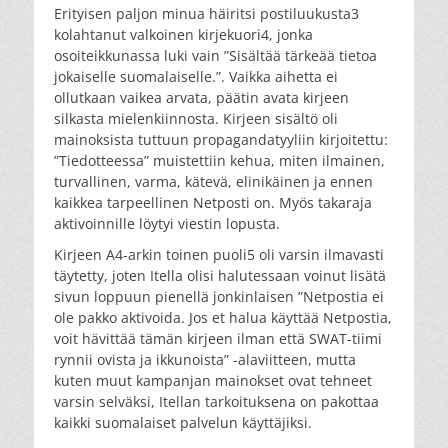
Erityisen paljon minua häiritsi postiluukusta3
kolahtanut valkoinen kirjekuori4, jonka
osoiteikkunassa luki vain ”Sisältää tärkeää tietoa
jokaiselle suomalaiselle.”. Vaikka aihetta ei
ollutkaan vaikea arvata, päätin avata kirjeen
silkasta mielenkiinnosta. Kirjeen sisältö oli
mainoksista tuttuun propagandatyyliin kirjoitettu:
”Tiedotteessa” muistettiin kehua, miten ilmainen,
turvallinen, varma, kätevä, elinikäinen ja ennen
kaikkea tarpeellinen Netposti on. Myös takaraja
aktivoinnille löytyi viestin lopusta.
Kirjeen A4-arkin toinen puoli5 oli varsin ilmavasti
täytetty, joten Itella olisi halutessaan voinut lisätä
sivun loppuun pienellä jonkinlaisen ”Netpostia ei
ole pakko aktivoida. Jos et halua käyttää Netpostia,
voit hävittää tämän kirjeen ilman että SWAT-tiimi
rynnii ovista ja ikkunoista” -alaviitteen, mutta
kuten muut kampanjan mainokset ovat tehneet
varsin selväksi, Itellan tarkoituksena on pakottaa
kaikki suomalaiset palvelun käyttäjiksi.