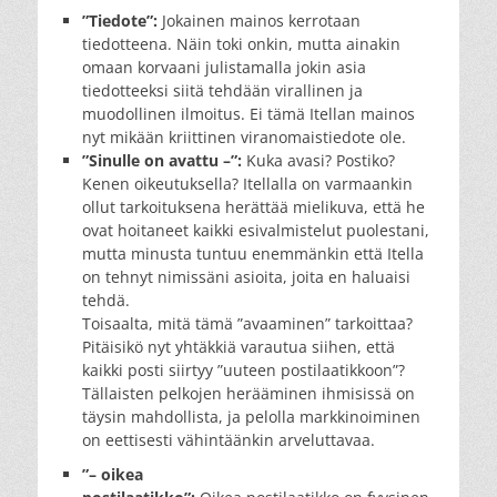
”Tiedote”:
Jokainen mainos kerrotaan
tiedotteena. Näin toki onkin, mutta ainakin
omaan korvaani julistamalla jokin asia
tiedotteeksi siitä tehdään virallinen ja
muodollinen ilmoitus. Ei tämä Itellan mainos
nyt mikään kriittinen viranomaistiedote ole.
”Sinulle on avattu –”:
Kuka avasi? Postiko?
Kenen oikeutuksella? Itellalla on varmaankin
ollut tarkoituksena herättää mielikuva, että he
ovat hoitaneet kaikki esivalmistelut puolestani,
mutta minusta tuntuu enemmänkin että Itella
on tehnyt nimissäni asioita, joita en haluaisi
tehdä.
Toisaalta, mitä tämä ”avaaminen” tarkoittaa?
Pitäisikö nyt yhtäkkiä varautua siihen, että
kaikki posti siirtyy ”uuteen postilaatikkoon”?
Tällaisten pelkojen herääminen ihmisissä on
täysin mahdollista, ja pelolla markkinoiminen
on eettisesti vähintäänkin arveluttavaa.
”– oikea