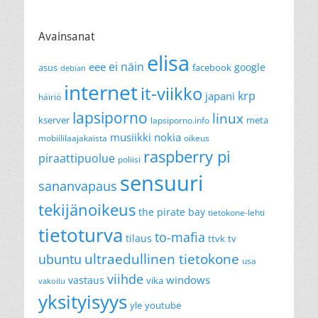
Avainsanat
elisa
ei näin
eee
google
asus
facebook
debian
internet
it-viikko
krp
japani
häiriö
lapsiporno
linux
kserver
meta
lapsiporno.info
musiikki
nokia
mobiililaajakaista
oikeus
raspberry pi
piraattipuolue
poliisi
sensuuri
sananvapaus
tekijänoikeus
the pirate bay
tietokone-lehti
tietoturva
to-mafia
tilaus
ttvk
tv
ultraedullinen tietokone
ubuntu
usa
viihde
windows
vastaus
vika
vakoilu
yksityisyys
yle
youtube