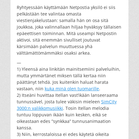
Ryhtyessään käyttämään Netpostia yksilö ei siis
pelkästään tee valintaa omasta
viestienjakelustaan: samalla hän on osa sitä
joukkoa, joka valinnallaan hiljaa hyväksyy tällaisen
epäeettisen toiminnan. Mitä useampi Netpostin
aktivoi, sitä enemmän sivulliset joutuvat
kärsimään palvelun muuttuessa yhä
välttämättömämmäksi osaksi arkea.
—
1) Yleensä aina linkitän mainitsemiini palveluihin,
mutta ymmärtänet miksen tällä kertaa niin
päättänyt tehdä. Jos kuitenkin haluat harata
vastaan, niin
kuka minä olen tuomarille
.
2) Itseäni huvittaa Itellan vast’ikään lanseeraama
tunnussävel, josta tulee väkisin mieleen
SimCity
3000:n valikkomusiikki
. Tosin Itellan melodia
tuntuu loppuvan ikään kuin kesken, eikä se
oikeastaan edes ”synkkaa” tunnusanimaation
kanssa.
3) Niin, kerrostaloissa ei edes käytetä oikeita