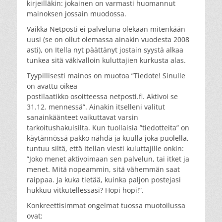
kirjeilläkin: jokainen on varmasti huomannut
mainoksen jossain muodossa.
Vaikka Netposti ei palveluna olekaan mitenkään
uusi (se on ollut olemassa ainakin vuodesta 2008
asti), on Itella nyt päättänyt jostain syystä alkaa
tunkea sitä väkivalloin kuluttajien kurkusta alas.
Tyypillisesti mainos on muotoa ”Tiedote! Sinulle
on avattu oikea
postilaatikko osoitteessa netposti.fi. Aktivoi se
31.12. mennessä”. Ainakin itselleni valitut
sanainkäänteet vaikuttavat varsin
tarkoitushakuisilta. Kun tuollaisia ”tiedotteita” on
käytännössä pakko nähdä ja kuulla joka puolella,
tuntuu siltä, että Itellan viesti kuluttajille onkin:
”Joko menet aktivoimaan sen palvelun, tai itket ja
menet. Mitä nopeammin, sitä vähemmän saat
raippaa. Ja kuka tietää, kuinka paljon postejasi
hukkuu vitkutellessasi? Hopi hopi!”.
Konkreettisimmat ongelmat tuossa muotoilussa
ovat: