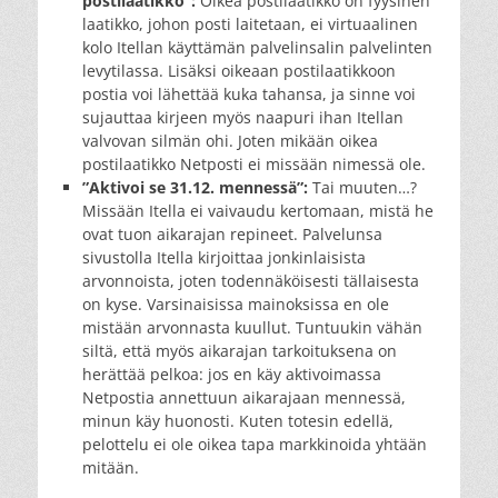
postilaatikko”:
Oikea postilaatikko on fyysinen
laatikko, johon posti laitetaan, ei virtuaalinen
kolo Itellan käyttämän palvelinsalin palvelinten
levytilassa. Lisäksi oikeaan postilaatikkoon
postia voi lähettää kuka tahansa, ja sinne voi
sujauttaa kirjeen myös naapuri ihan Itellan
valvovan silmän ohi. Joten mikään oikea
postilaatikko Netposti ei missään nimessä ole.
”Aktivoi se 31.12. mennessä”:
Tai muuten…?
Missään Itella ei vaivaudu kertomaan, mistä he
ovat tuon aikarajan repineet. Palvelunsa
sivustolla Itella kirjoittaa jonkinlaisista
arvonnoista, joten todennäköisesti tällaisesta
on kyse. Varsinaisissa mainoksissa en ole
mistään arvonnasta kuullut. Tuntuukin vähän
siltä, että myös aikarajan tarkoituksena on
herättää pelkoa: jos en käy aktivoimassa
Netpostia annettuun aikarajaan mennessä,
minun käy huonosti. Kuten totesin edellä,
pelottelu ei ole oikea tapa markkinoida yhtään
mitään.