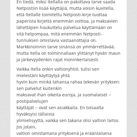
En tiedä, miksi Itellalla on pakottava tarve saada
Netpostiin lisää käyttäjiä, mutta voisin kuvitella,
että Itellalle toimitettu Netposti-kirje tuottaa
paperista kirjettä enemmän voittoa, ja maksavien
lähettäjien houkuttelu palvelua käyttämään on
sitä helpompaa, mitä enemmän Netposti-
tunnuksen omistavia vastaanottajia on.
Markkinoinnin tarve sinänsä on ymmärrettävää,
mutta Itella on toiminnallaan ylittänyt hyvän maun
ja järkevyydenkin rajat moninkertaisesti.
Vaikka Itella onkin valtionyhtiö, tulisi sen
mielestäni käyttäytyä yhtä
hyvin kuin minkä tahansa rahaa tekevän yrityksen:
sen palvelut kuitenkin
maksavat ihan oikeita euroja, ja suomalaiset −
postipalvelujen
käyttäjät − ovat sen asiakkaita. En toisaalta
hyväksyisi tällaista
ylimielisyyttä, vaikka sen takana olisi valtion laitos.
Jos jotain,
valtion omistamana yrityksenä ja eräänlaisena