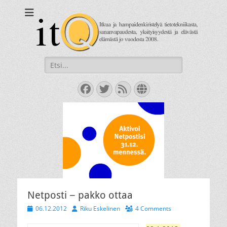
itQ
Itkua ja hammastenkiristelyä jo vuodesta 2008.
Search
for:
Facebook
Twitter
Feed
Website
Netposti − pakko ottaa
Posted
Author
06.12.2012
Riku Eskelinen
4 Comments
on