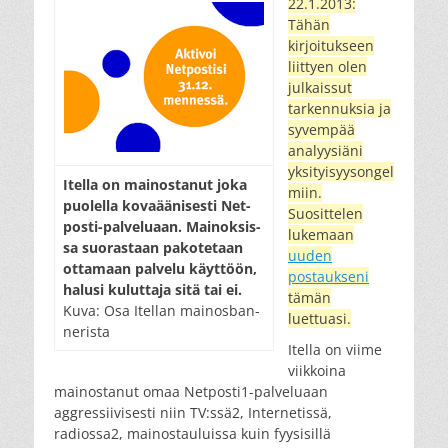
22.1.2013:
Tähän
kirjoitukseen
liittyen olen
julkaissut
tarkennuksia ja
syvempää
analyysiäni
yksityisyysongel
Itel­la on mai­nos­ta­nut jo­ka
miin.
puo­lel­la ko­va­ää­ni­ses­ti Net­
Suosittelen
pos­ti-pal­ve­lu­aan. Mai­nok­sis­
lukemaan
sa suo­ras­taan pa­ko­te­taan
uuden
ot­ta­maan pal­ve­lu käyt­töön,
postaukseni
ha­lu­si ku­lut­ta­ja si­tä tai ei.
tämän
Ku­va: Osa Itel­lan mai­nos­ban­
luettuasi.
ne­ris­ta
Itella on viime
viikkoina
mainostanut omaa Netposti1-palveluaan
aggressiivisesti niin TV:ssä2, Internetissä,
radiossa2, mainostauluissa kuin fyysisillä