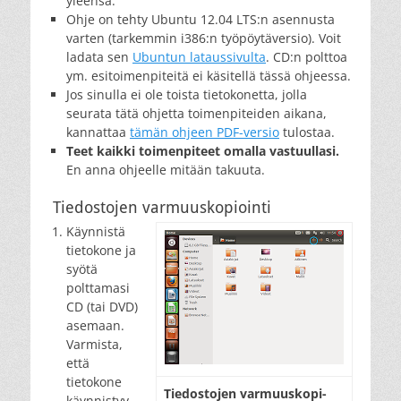
yleensä.
Ohje on tehty Ubuntu 12.04 LTS:n asennusta
varten (tarkemmin i386:n työpöytäversio). Voit
ladata sen
Ubuntun lataussivulta
. CD:n polttoa
ym. esitoimenpiteitä ei käsitellä tässä ohjeessa.
Jos sinulla ei ole toista tietokonetta, jolla
seurata tätä ohjetta toimenpiteiden aikana,
kannattaa
tämän ohjeen PDF-versio
tulostaa.
Teet kaikki toimenpiteet omalla vastuullasi.
En anna ohjeelle mitään takuuta.
Tiedostojen varmuuskopiointi
Käynnistä
tietokone ja
syötä
polttamasi
CD (tai DVD)
asemaan.
Varmista,
että
tietokone
Tie­dos­to­jen var­muus­ko­pi­
käynnistyy