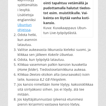
oin­ti ta­pah­tuu ve­tä­mäl­lä ja
syöttämältäs
pu­dot­ta­mal­la ha­lu­tut tie­dos­
i levyltä.
tot esim. muis­ti­ti­kul­le. Vai­
Lisätietoja
kein­ta on löy­tää van­ha ko­ti­
englanniksi
kan­sio.
Ubuntun
Ku­va: Ku­va­kaap­paus Ubun­
ohjeissa
.
tun Li­ve-työ­pöy­däs­tä.
Odota hetki,
kun asennin
latautuu.
Valitse aukeavasta ikkunasta kieleksi suomi, ja
klikkaa sen jälkeen
Kokeile Ubuntua
.
Odota, kun työpöytä latautuu.
Klikkaa vasemman palkin kansion kuvaketta
(
Home folder
). Tiedostoselainikkuna aukeaa.
Klikkaa
Devices
-otsikon alta (seuraavaksi) isoin
laite, kuvassa
8,2 GB Filesystem
.
Jos kansio nimeltään
home
löytyy, kaksoisklikkaa
sitä siirtyäksesi siihen. Jos ei löydy, älä tee
mitään.
Jos käyttäjätunnustasi (yleensä etunimesi
pienin kirjaimin) vastaava kansio löytyy,