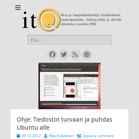
itQ
Itkua ja hammastenkiristelyä jo vuodesta 2008.
Search
for:
Facebook
Twitter
Feed
Website
Ohje: Tiedostot turvaan ja puhdas
Ubuntu alle
Posted
Author
09.12.2012
Riku Eskelinen
Leave a comment