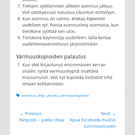
Tietojen syöttämisen jälkeen asennus jatkuu.
Voit odottaessasi tutustua Ubuntun esittelyyn.
Kun asennus on valmis, klikkaa
Käynnistä
uudelleen nyt
. Poista asennuslevy asemasta, kun
tietokone syöttää sen ulos.
Tietokone käynnistyy uudelleen, tällä kertaa
uudelleenasennettuun järjestelmään.
Varmuuskopioiden palautus
Kun olet kirjautunut ensimmäisen kerran
sisään, syötä varmuuskopiot sisältävä
massamuisti. Voit nyt kopioida tiedostot siltä
omaan kotikansioosi.
Tags
asennus
,
ohje
,
ubuntu
,
varmuuskopiointi
Artikkelien
← Previous
Next →
Previous
Next
Netposti − pakko ottaa
Apua Facebook-madon
selaus
post:
post:
tunnistamiseen