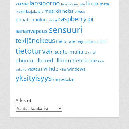
lapsiporno
linux
kserver
meta
lapsiporno.info
musiikki
nokia
mobiililaajakaista
oikeus
raspberry pi
piraattipuolue
poliisi
sensuuri
sananvapaus
tekijänoikeus
the pirate bay
tietokone-lehti
tietoturva
to-mafia
tilaus
ttvk
tv
ultraedullinen tietokone
ubuntu
usa
viihde
windows
vastaus
vika
vakoilu
yksityisyys
yle
youtube
Arkistot
Arkistot