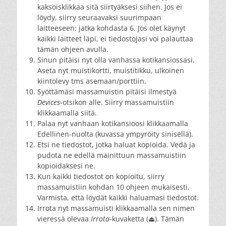
kaksoisklikkaa sitä siirtyäksesi siihen. Jos ei
löydy, siirry seuraavaksi suurimpaan
laitteeseen: jatka kohdasta 6. Jos olet käynyt
kaikki laitteet läpi, ei tiedostojasi voi palauttaa
tämän ohjeen avulla.
Sinun pitäisi nyt olla vanhassa kotikansiossasi.
Aseta nyt muistikortti, muistitikku, ulkoinen
kiintolevy tms asemaan/porttiin.
Syöttämäsi massamuistin pitäisi ilmestyä
Devices
-otsikon alle. Siirry massamuistiin
klikkaamalla siitä.
Palaa nyt vanhaan kotikansioosi klikkaamalla
Edellinen-nuolta (kuvassa ympyröity sinisellä).
Etsi ne tiedostot, jotka haluat kopioida. Vedä ja
pudota ne edellä mainittuun massamuistiin
kopioidaksesi ne.
Kun kaikki tiedostot on kopioitu, siirry
massamuistiin kohdan 10 ohjeen mukaisesti.
Varmista, että löydät kaikki haluamasi tiedostot.
Irrota nyt massamuisti klikkaamalla sen nimen
vieressä olevaa
Irrota
-kuvaketta (⏏). Tämän