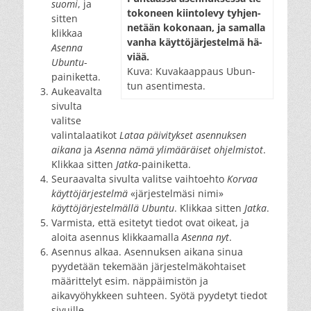
suomi
, ja
to­ko­neen kiin­to­le­vy tyh­jen­
sitten
ne­tään ko­ko­naan, ja sa­mal­la
klikkaa
van­ha käyt­tö­jär­jes­tel­mä hä­
Asenna
vi­ää.
Ubuntu
-
Ku­va: Ku­va­kaap­paus Ubun­
painiketta.
tun asen­ti­mes­ta.
Aukeavalta
sivulta
valitse
valintalaatikot
Lataa päivitykset asennuksen
aikana
ja
Asenna nämä ylimääräiset ohjelmistot
.
Klikkaa sitten
Jatka
-painiketta.
Seuraavalta sivulta valitse vaihtoehto
Korvaa
käyttöjärjestelmä
«järjestelmäsi nimi»
käyttöjärjestelmällä Ubuntu
. Klikkaa sitten
Jatka
.
Varmista, että esitetyt tiedot ovat oikeat, ja
aloita asennus klikkaamalla
Asenna nyt
.
Asennus alkaa. Asennuksen aikana sinua
pyydetään tekemään järjestelmäkohtaiset
määrittelyt esim. näppäimistön ja
aikavyöhykkeen suhteen. Syötä pyydetyt tiedot
sivuille.