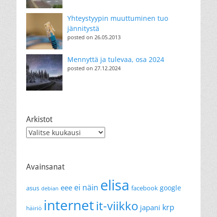
Yhteystyypin muuttuminen tuo
jännitystä
posted on 26.05.2013
Mennyttä ja tulevaa, osa 2024
posted on 27.12.2024
Arkistot
Arkistot
Avainsanat
elisa
ei näin
eee
google
asus
facebook
debian
internet
it-viikko
krp
japani
häiriö