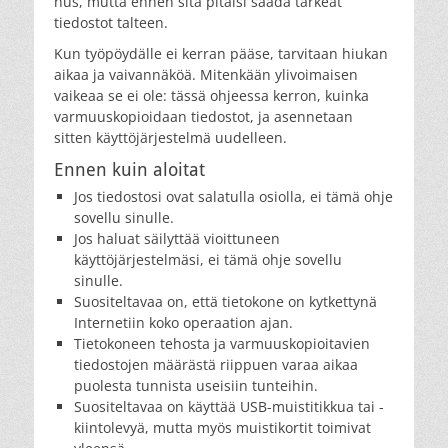
nus, mutta ennen sitä pitäisi saada tärkeät
tiedostot talteen.
Kun työpöydälle ei kerran pääse, tarvitaan hiukan
aikaa ja vaivannäköä. Mitenkään ylivoimaisen
vaikeaa se ei ole: tässä ohjeessa kerron, kuinka
varmuuskopioidaan tiedostot, ja asennetaan
sitten käyttöjärjestelmä uudelleen.
Ennen kuin aloitat
Jos tiedostosi ovat salatulla osiolla, ei tämä ohje
sovellu sinulle.
Jos haluat säilyttää vioittuneen
käyttöjärjestelmäsi, ei tämä ohje sovellu
sinulle.
Suositeltavaa on, että tietokone on kytkettynä
Internetiin koko operaation ajan.
Tietokoneen tehosta ja varmuuskopioitavien
tiedostojen määrästä riippuen varaa aikaa
puolesta tunnista useisiin tunteihin.
Suositeltavaa on käyttää USB-muistitikkua tai -
kiintolevyä, mutta myös muistikortit toimivat