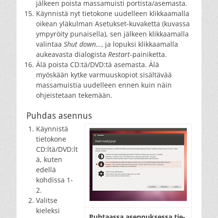
jälkeen poista massamuisti portista/asemasta.
Käynnistä nyt tietokone uudelleen klikkaamalla
oikean yläkulman Asetukset-kuvaketta (kuvassa
ympyröity punaisella), sen jälkeen klikkaamalla
valintaa
Shut down…
, ja lopuksi klikkaamalla
aukeavasta dialogista
Restart
-painiketta.
Älä poista CD:tä/DVD:tä asemasta. Älä
myöskään kytke varmuuskopiot sisältävää
massamuistia uudelleen ennen kuin näin
ohjeistetaan tekemään.
Puhdas asennus
Käynnistä
tietokone
CD:ltä/DVD:lt
ä, kuten
edellä
kohdissa 1-
2.
Valitse
kieleksi
Puh­taas­sa asen­nuk­ses­sa tie­