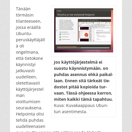
on
Tänään
törmäsin
tilanteeseen,
jossa eräällä
Ubuntu-
peruskäyttäjäll
ä oli
ongelmana,
että tietokone
Jos käyt­tö­jär­jes­tel­mä ei
käynnistyi
suos­tu käyn­nis­ty­mään, on
jatkuvasti
puh­das asen­nus eh­kä pai­kal­
uudelleen,
laan. En­nen si­tä tär­keät tie­
oletettavasti
dos­tot pi­tää ko­pi­oi­da tur­
käyttöjärjestel
vaan. Täs­sä oh­jees­sa ker­ron,
män
mi­ten kaik­ki tä­mä ta­pah­tuu.
vioittumisen
Ku­va: Ku­va­kaap­paus Ubun­
seurauksena.
tun asen­ti­mes­ta.
Helpointa olisi
tehdä puhdas
uudelleenasen