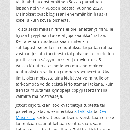
tällä tahdilla ensimmäinen šekki3 pamahtaa
lapaan noin 14 vuoden päästä, vuonna 2027.
Mainokset ovat blogissani enemmänkin hauska
kokeilu kuin kovaa bisnestä.
Toistaiseksi mikään firma ei ole lähettänyt minulle
hyvää hyvyyttään tuotelahjoja saatikka4 rahaa.
Kerran−pari vuodessa saan kuitenkin
sähköpostitse erilaisia ehdotuksia kirjoittaa rahaa
vastaan jostain tuotteesta tai palvelusta, mieluiten
positiiviseen sävyyn linkkien ja kuvien kera5.
Vaikka Kuluttaja-asiamiehen mukaan moinen
touhu olisikin sallittua (kunhan sponsorointi käy
ilmi), olen moisesta aina kieltäytynyt: minulle on
tärkeämpää voida seistä kirjoittamani takana, kuin
tienata muutamia kymppejä copypastettamalla
valmiita mainosfraaseja.
Jotkut kirjoitukseni toki ovat tiettyä tuotetta tai
palvelua ylistäviä, esimerkiksi
XBMC:stä
tai
Ovi
Musiikista
kertovat postaukseni. Noistakaan en ole
kuitenkaan saanut keltään senttiäkään, vaan
kehut ovat aidosti ansaittuja.
Toki jos kirjoitukseni