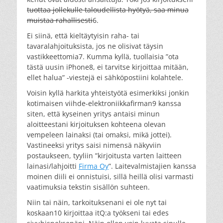
tuottaa jollekulle taloudellista hyötyä, saa minua
muistaa rahallisesti
6.
Ei siinä, että kieltäytyisin raha- tai
tavaralahjoituksista, jos ne olisivat täysin
vastikkeettomia7. Kumma kyllä, tuollaisia ”ota
tästä uusin iPhone8, ei tarvitse kirjoittaa mitään,
ellet halua” -viestejä ei sähköpostiini kolahtele.
Voisin kyllä harkita yhteistyötä esimerkiksi jonkin
kotimaisen viihde-elektroniikkafirman9 kanssa
siten, että kyseinen yritys antaisi minun
aloitteestani kirjoituksen kohteena olevan
vempeleen lainaksi (tai omaksi, mikä jottei).
Vastineeksi yritys saisi nimensä näkyviin
postaukseen, tyyliin ”kirjoitusta varten laitteen
lainasi/lahjoitti
Firma Oy
”. Laitevalmistajien kanssa
moinen diili ei onnistuisi, sillä heillä olisi varmasti
vaatimuksia tekstin sisällön suhteen.
Niin tai näin, tarkoituksenani ei ole nyt tai
koskaan10 kirjoittaa itQ:a työkseni tai edes