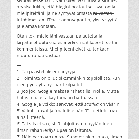
sivubisneksenäni. Näin ollen voin luvata sinulle,
arvoisa lukija, että blogini postaukset ovat omia
mielipiteitäni, ja ne syntyvät omasta
raivostani
intohimostani IT:aa, sananvapautta, yksityisyyttä
ja elämää kohtaan.
Otan toki mielelläni vastaan palautetta ja
kirjoitusehdotuksia esimerkiksi sähköpostitse tai
kommenteissa. Mielipiteeni eivät kuitenkaan
muutu rahaa vastaan.
—
1) Tai päästelläkseni höyryjä.
2) Toiminta on ollut pikemminkin tappiollista, kun
olen pyöräyttänyt parit kilpailut.
3) Joo joo, Google maksaa rahat tilisiirrolla. Mutta
halusin päästä käyttämään hattuässää.
4) Google ja Voikko sanovat, että
saatika
on väärin.
5) Valmiit kuvat ja ”mainitse nämä” -luettelot ovat
aina liitteenä.
6) Tai siis ei saa, sillä lahjoitusten pyytäminen
ilman rahankeräyslupaa on laitonta.
7) Näin varmaankin saa Suomessakin sanoa, ilman