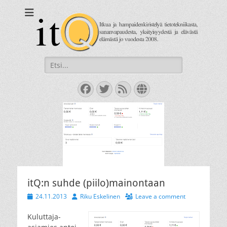
itQ
Itkua ja hammastenkiristelyä jo vuodesta 2008.
Search
for:
Facebook
Twitter
Feed
Website
itQ:n suhde (piilo)mainontaan
Posted
Author
24.11.2013
Riku Eskelinen
Leave a comment
on
Kuluttaja-