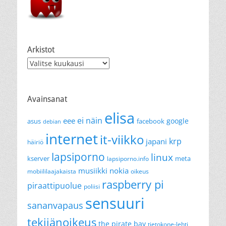
Arkistot
Arkistot
Avainsanat
elisa
ei näin
eee
google
asus
facebook
debian
internet
it-viikko
krp
japani
häiriö
lapsiporno
linux
kserver
meta
lapsiporno.info
musiikki
nokia
mobiililaajakaista
oikeus
raspberry pi
piraattipuolue
poliisi
sensuuri
sananvapaus
tekijänoikeus
the pirate bay
tietokone-lehti