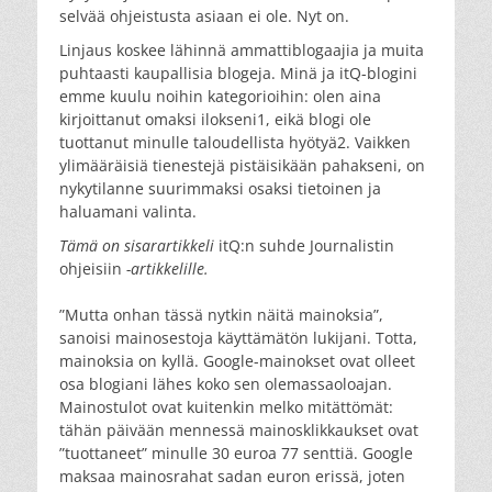
selvää ohjeistusta asiaan ei ole. Nyt on.
Linjaus koskee lähinnä ammattiblogaajia ja muita
puhtaasti kaupallisia blogeja. Minä ja itQ-blogini
emme kuulu noihin kategorioihin: olen aina
kirjoittanut omaksi ilokseni1, eikä blogi ole
tuottanut minulle taloudellista hyötyä2. Vaikken
ylimääräisiä tienestejä pistäisikään pahakseni, on
nykytilanne suurimmaksi osaksi tietoinen ja
haluamani valinta.
Tämä on sisarartikkeli
itQ:n suhde Journalistin
ohjeisiin
-artikkelille.
”Mutta onhan tässä nytkin näitä mainoksia”,
sanoisi mainosestoja käyttämätön lukijani. Totta,
mainoksia on kyllä. Google-mainokset ovat olleet
osa blogiani lähes koko sen olemassaoloajan.
Mainostulot ovat kuitenkin melko mitättömät:
tähän päivään mennessä mainosklikkaukset ovat
”tuottaneet” minulle 30 euroa 77 senttiä. Google
maksaa mainosrahat sadan euron erissä, joten