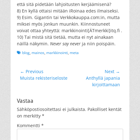
että sitä pidetään lahjoitusten kerjäämisenä?
8) En kyllä ottaisi mitään iRoinaa edes ilmaiseksi.
9) Esim. Gigantin tai Verkkokauppa.com:in, mutta
miksei myös jonkun muunkin. Kiinnostuneet
voivat ottaa yhteyttä: markkinointi[ÄTmerkki]itq.fi .
10) Tai mistä sitä tietää, mutta ei nyt ainakaan
näillä näkymin.
Never say never
ja niin poispäin.
Tags
blog
,
mainos
,
markkinointi
,
meta
Artikkelien
← Previous
Next →
Previous
Next
Muista rekisteriseloste
Anthyllä japania
selaus
post:
post:
kirjoittamaan
Vastaa
Sähköpostiosoitettasi ei julkaista.
Pakolliset kentät
on merkitty
*
Kommentti
*