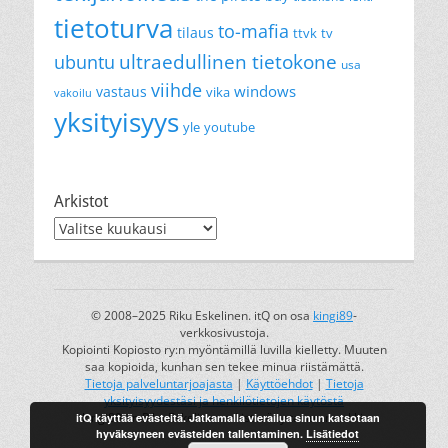
tietoturva
to-mafia
tilaus
ttvk
tv
ultraedullinen tietokone
ubuntu
usa
viihde
windows
vastaus
vika
vakoilu
yksityisyys
yle
youtube
Arkistot
Arkistot
© 2008–2025 Riku Eskelinen. itQ on osa
kingi89
-
verkkosivustoja.
Kopiointi Kopiosto ry:n myöntämillä luvilla kielletty. Muuten
saa kopioida, kunhan sen tekee minua riistämättä.
Tietoja palveluntarjoajasta
|
Käyttöehdot
|
Tietoja
yksityisyydestäsi ja henkilötietojen käytöstä
itQ käyttää evästeitä. Jatkamalla vierailua sinun katsotaan
kingi89 on Riku Eskelisen rekisteröity tavaramerkki.
hyväksyneen evästeiden tallentaminen.
Lisätiedot