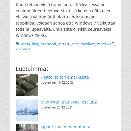
Kun otetaan vielä huomioon, että kyseessä on
ensimmäinen beetaversio, eikä koodia näin ollen
ole vielä välttämättä hiottu ehdottomaan
tappiinsa, voidaan sanoa että Windows 7 vaikuttaa
todella lupaavalta. Ehkä siitä olisikin seuraavaksi
Windows XP:ksi.
Tags
beeta
,
blog
,
microsoft
,
vertailu
,
vista
,
windows
,
windows 7
,
xp
,
zdnet
Luetuimmat
Heitto- ja tarkemerkeistä
posted on 16.02.2012
Mennyttä ja tulevaa, osa 2021
posted on 27.12.2021
Japani: Jotain ihan muuta