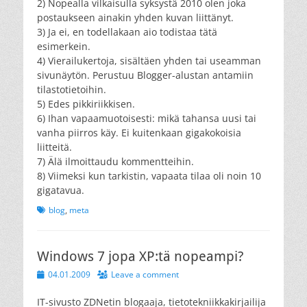
2) Nopealla vilkaisulla syksystä 2010 olen joka
postaukseen ainakin yhden kuvan liittänyt.
3) Ja ei, en todellakaan aio todistaa tätä
esimerkein.
4) Vierailukertoja, sisältäen yhden tai useamman
sivunäytön. Perustuu Blogger-alustan antamiin
tilastotietoihin.
5) Edes pikkiriikkisen.
6) Ihan vapaamuotoisesti: mikä tahansa uusi tai
vanha piirros käy. Ei kuitenkaan gigakokoisia
liitteitä.
7) Älä ilmoittaudu kommentteihin.
8) Viimeksi kun tarkistin, vapaata tilaa oli noin 10
gigatavua.
Tags
blog
,
meta
Windows 7 jopa XP:tä nopeampi?
Posted
04.01.2009
Leave a comment
on
IT-sivusto ZDNetin blogaaja, tietotekniikkakirjailija