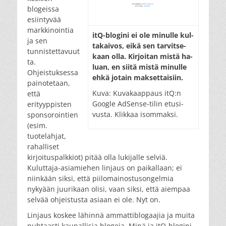
blogeissa
esiintyvää
markkinointia
itQ-blo­gi­ni ei ole mi­nul­le kul­
ja sen
ta­kai­vos, ei­kä sen tar­vit­se­
tunnistettavuut
kaan ol­la. Kir­joi­tan mis­tä ha­
ta.
luan, en sii­tä mis­tä mi­nul­le
Ohjeistuksessa
eh­kä jo­tain mak­set­tai­siin.
painotetaan,
Kuva: Ku­va­kaap­paus itQ:n
että
Google AdSense-tilin etu­si­
erityyppisten
vus­ta. Klik­kaa isom­mak­si.
sponsorointien
(esim.
tuotelahjat,
rahalliset
kirjoituspalkkiot) pitää olla lukijalle selviä.
Kuluttaja-asiamiehen linjaus on paikallaan; ei
niinkään siksi, että piilomainostusongelmia
nykyään juurikaan olisi, vaan siksi, että aiempaa
selvää ohjeistusta asiaan ei ole. Nyt on.
Linjaus koskee lähinnä ammattiblogaajia ja muita
puhtaasti kaupallisia blogeja. Minä ja itQ-blogini