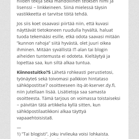
niiden tekijä sekä mahdollinen teoksen nimi ja
lisenssi − linkkeineen. Siinä mielessä täysin
vastikkeetta ei tarvitse töitä tehdä.
Jos siis koet osaavasi piirtää niin, että kuvasi
näyttävät tietokoneen ruudulla hyvältä, haluat
tuoda tekemääsi esille, etkä odota saavasi mitään
”kunnon rahoja” siitä hyvästä, olet juuri oikea
ihminen. Mitään syvällistä IT-alan tai blogin
aiheiden tuntemusta ei odoteta. Kieltäytyä ja
lopettaa saa, kun siltä alkaa tuntua.
Kiinnostuitko?5
Lähetä rohkeasti perustietosi,
työnäyte6 sekä toivomasi palkkion hintataso
sähköpostitse7 osoitteeseen itq-ät-kserver.dy.fi,
niin jutellaan lisää. Lisätietoja saa samasta
osoitteesta. Tämä tarjous on voimassa toistaiseksi
− päivitän tätä artikkelia kyllä sitten, kun
sähköpostilaatikkoni alkaa täyttyä
vapaaehtoisista8.
—
1) ”Tai blogisti”, joku irvileuka voisi lohkaista.