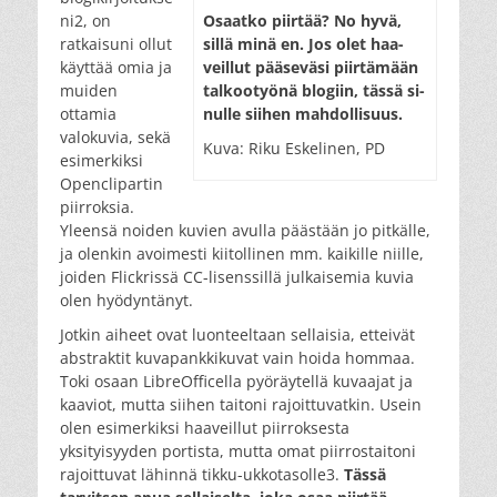
ni2, on
Osaat­ko piir­tää? No hy­vä,
ratkaisuni ollut
sil­lä mi­nä en. Jos olet haa­
käyttää omia ja
veil­lut pää­se­vä­si piir­tä­mään
muiden
tal­koo­työ­nä blo­giin, täs­sä si­
ottamia
nul­le sii­hen mah­dol­li­suus.
valokuvia, sekä
Kuva: Riku Eskelinen, PD
esimerkiksi
Openclipartin
piirroksia.
Yleensä noiden kuvien avulla päästään jo pitkälle,
ja olenkin avoimesti kiitollinen mm. kaikille niille,
joiden Flickrissä CC-lisenssillä julkaisemia kuvia
olen hyödyntänyt.
Jotkin aiheet ovat luonteeltaan sellaisia, etteivät
abstraktit kuvapankkikuvat vain hoida hommaa.
Toki osaan LibreOfficella pyöräytellä kuvaajat ja
kaaviot, mutta siihen taitoni rajoittuvatkin. Usein
olen esimerkiksi haaveillut piirroksesta
yksityisyyden portista, mutta omat piirrostaitoni
rajoittuvat lähinnä tikku-ukkotasolle3.
Tässä