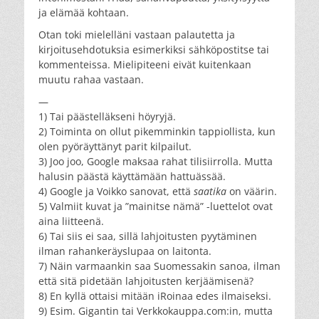
ja elämää kohtaan.
Otan toki mielelläni vastaan palautetta ja
kirjoitusehdotuksia esimerkiksi sähköpostitse tai
kommenteissa. Mielipiteeni eivät kuitenkaan
muutu rahaa vastaan.
—
1) Tai päästelläkseni höyryjä.
2) Toiminta on ollut pikemminkin tappiollista, kun
olen pyöräyttänyt parit kilpailut.
3) Joo joo, Google maksaa rahat tilisiirrolla. Mutta
halusin päästä käyttämään hattuässää.
4) Google ja Voikko sanovat, että
saatika
on väärin.
5) Valmiit kuvat ja ”mainitse nämä” -luettelot ovat
aina liitteenä.
6) Tai siis ei saa, sillä lahjoitusten pyytäminen
ilman rahankeräyslupaa on laitonta.
7) Näin varmaankin saa Suomessakin sanoa, ilman
että sitä pidetään lahjoitusten kerjäämisenä?
8) En kyllä ottaisi mitään iRoinaa edes ilmaiseksi.
9) Esim. Gigantin tai Verkkokauppa.com:in, mutta