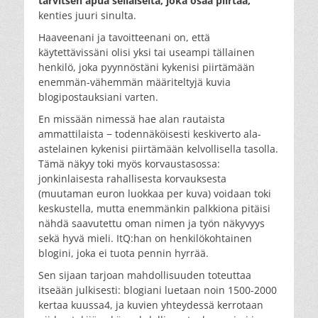
tarvitsen apua sellaiselta, joka osaa piirtää,
kenties juuri sinulta.
Haaveenani ja tavoitteenani on, että
käytettävissäni olisi yksi tai useampi tällainen
henkilö, joka pyynnöstäni kykenisi piirtämään
enemmän-vähemmän määriteltyjä kuvia
blogipostauksiani varten.
En missään nimessä hae alan rautaista
ammattilaista − todennäköisesti keskiverto ala-
astelainen kykenisi piirtämään kelvollisella tasolla.
Tämä näkyy toki myös korvaustasossa:
jonkinlaisesta rahallisesta korvauksesta
(muutaman euron luokkaa per kuva) voidaan toki
keskustella, mutta enemmänkin palkkiona pitäisi
nähdä saavutettu oman nimen ja työn näkyvyys
sekä hyvä mieli. ItQ:han on henkilökohtainen
blogini, joka ei tuota pennin hyrrää.
Sen sijaan tarjoan mahdollisuuden toteuttaa
itseään julkisesti: blogiani luetaan noin 1500-2000
kertaa kuussa4, ja kuvien yhteydessä kerrotaan