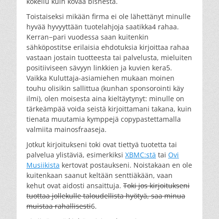
kokeilu kuin kovaa bisnestä.
Toistaiseksi mikään firma ei ole lähettänyt minulle
hyvää hyvyyttään tuotelahjoja saatikka4 rahaa.
Kerran−pari vuodessa saan kuitenkin
sähköpostitse erilaisia ehdotuksia kirjoittaa rahaa
vastaan jostain tuotteesta tai palvelusta, mieluiten
positiiviseen sävyyn linkkien ja kuvien kera5.
Vaikka Kuluttaja-asiamiehen mukaan moinen
touhu olisikin sallittua (kunhan sponsorointi käy
ilmi), olen moisesta aina kieltäytynyt: minulle on
tärkeämpää voida seistä kirjoittamani takana, kuin
tienata muutamia kymppejä copypastettamalla
valmiita mainosfraaseja.
Jotkut kirjoitukseni toki ovat tiettyä tuotetta tai
palvelua ylistäviä, esimerkiksi
XBMC:stä
tai
Ovi
Musiikista
kertovat postaukseni. Noistakaan en ole
kuitenkaan saanut keltään senttiäkään, vaan
kehut ovat aidosti ansaittuja.
Toki jos kirjoitukseni
tuottaa jollekulle taloudellista hyötyä, saa minua
muistaa rahallisesti
6.