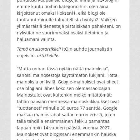
emme kuulu noihin kategorioihin: olen aina
kirjoittanut omaksi ilokseni1, eikä blogi ole
tuottanut minulle taloudellista hyötyä2. Vaikken
ylimääräisiä tienestejä pistäisikään pahakseni, on
nykytilanne suurimmaksi osaksi tietoinen ja
haluamani valinta.
Tämä on sisarartikkeli
itQ:n suhde Journalistin
ohjeisiin
-artikkelille.
”Mutta onhan tässä nytkin näitä mainoksia”,
sanoisi mainosestoja käyttämätön lukijani. Totta,
mainoksia on kyllä. Google-mainokset ovat olleet
osa blogiani lähes koko sen olemassaoloajan.
Mainostulot ovat kuitenkin melko mitättömät:
tähän päivään mennessä mainosklikkaukset ovat
”tuottaneet” minulle 30 euroa 77 senttiä. Google
maksaa mainosrahat sadan euron erissä, joten
tällä tahdilla ensimmäinen šekki3 pamahtaa
lapaan noin 14 vuoden päästä, vuonna 2027.
Mainokset ovat blogissani enemmänkin hauska