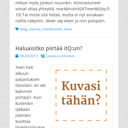
miksei myös jonkun muunkin. Kiinnostuneet
voivat ottaa yhteyttä: markkinointi[ÄTmerkki]itq.fi .
10) Tai mistä sitä tietää, mutta ei nyt ainakaan
näillä näkymin.
Never say never
ja niin poispäin.
Tags
blog
,
mainos
,
markkinointi
,
meta
Haluaisitko piirtää itQ:un?
Posted
06.03.2013
Leave a comment
on
Teen heti
alkuun
paljastuksen
itsestäni: en ole
kaksinen
piirtäjä1. Kun
kuitenkin
tykkään
jotenkin
kuvittaa
blogikirjoitukse