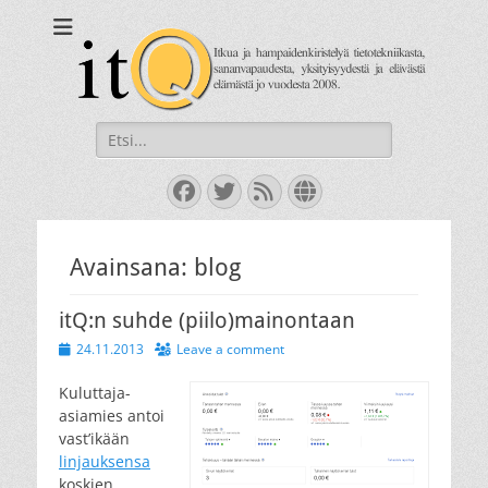
itQ
Itkua ja hammastenkiristelyä jo vuodesta 2008.
Search
for:
Facebook
Twitter
Feed
Website
Avainsana:
blog
itQ:n suhde (piilo)mainontaan
Posted
24.11.2013
Leave a comment
on
Kuluttaja-
asiamies antoi
vast’ikään
linjauksensa
koskien