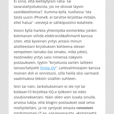
Ei siinä, että kieltäytyisin raha- tai
tavaralahjoituksista, jos ne olisivat täysin
vastikkeettomia7. Kumma kyllä, tuollaisia ”ota
tästä uusin iPhone8, ei tarvitse kirjoittaa mitään,
ellet halua” -viestejä ei sähköpostiini kolahtele.
Voisin kyllä harkita yhteistyötä esimerkiksi jonkin
kotimaisen viihde-elektroniikkafirman9 kanssa
siten, että kyseinen yritys antaisi minun
aloitteestani kirjoituksen kohteena olevan
vempeleen lainaksi (tai omaksi, mikä jottei).
Vastineeksi yritys saisi nimensä näkyviin
postaukseen, tyyliin ”kirjoitusta varten laitteen
lainasi/lahjoitti
Firma Oy
”. Laitevalmistajien kanssa
moinen diili ei onnistuisi, sillä heillä olisi varmasti
vaatimuksia tekstin sisällön suhteen.
Niin tai näin, tarkoituksenani ei ole nyt tai
koskaan10 kirjoittaa itQ:a työkseni tai edes
sivubisneksenäni. Näin ollen voin luvata sinulle,
arvoisa lukija, että blogini postaukset ovat omia
mielipiteitäni, ja ne syntyvät omasta
raivostani
intohimostani IT:aa, sananvapautta, yksityisyyttä