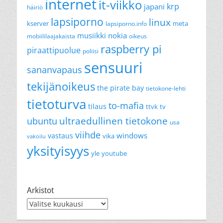
internet
it-viikko
krp
japani
häiriö
lapsiporno
linux
kserver
meta
lapsiporno.info
musiikki
nokia
mobiililaajakaista
oikeus
raspberry pi
piraattipuolue
poliisi
sensuuri
sananvapaus
tekijänoikeus
the pirate bay
tietokone-lehti
tietoturva
to-mafia
tilaus
ttvk
tv
ultraedullinen tietokone
ubuntu
usa
viihde
windows
vastaus
vika
vakoilu
yksityisyys
yle
youtube
Arkistot
Arkistot