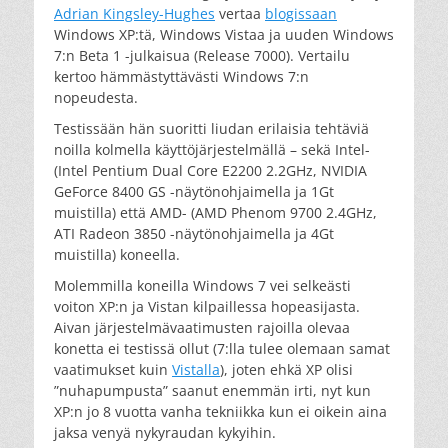
Adrian Kingsley-Hughes
vertaa
blogissaan
Windows XP:tä, Windows Vistaa ja uuden Windows
7:n Beta 1 -julkaisua (Release 7000). Vertailu
kertoo hämmästyttävästi Windows 7:n
nopeudesta.
Testissään hän suoritti liudan erilaisia tehtäviä
noilla kolmella käyttöjärjestelmällä – sekä Intel-
(Intel Pentium Dual Core E2200 2.2GHz, NVIDIA
GeForce 8400 GS -näytönohjaimella ja 1Gt
muistilla) että AMD- (AMD Phenom 9700 2.4GHz,
ATI Radeon 3850 -näytönohjaimella ja 4Gt
muistilla) koneella.
Molemmilla koneilla Windows 7 vei selkeästi
voiton XP:n ja Vistan kilpaillessa hopeasijasta.
Aivan järjestelmävaatimusten rajoilla olevaa
konetta ei testissä ollut (7:lla tulee olemaan samat
vaatimukset kuin
Vistalla
), joten ehkä XP olisi
”nuhapumpusta” saanut enemmän irti, nyt kun
XP:n jo 8 vuotta vanha tekniikka kun ei oikein aina
jaksa venyä nykyraudan kykyihin.