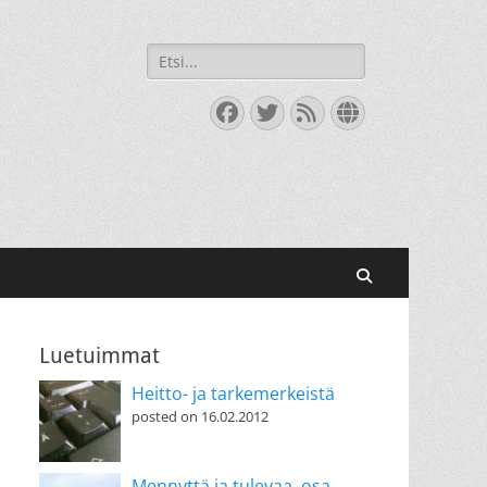
Search
for:
Facebook
Twitter
Feed
Website
Search
Luetuimmat
Heitto- ja tarkemerkeistä
posted on 16.02.2012
Mennyttä ja tulevaa, osa