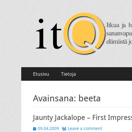
itQ
Itkua ja hammastenkiristelyä jo vuodesta 2008.
Primary
Skip
Etusivu
Tietoja
to
Menu
content
Avainsana:
beeta
Jaunty Jackalope – First Impres
Posted
09.04.2009
Leave a comment