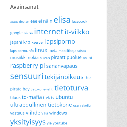
Avainsanat
elisa
ei näin
eee
asus
facebook
debian
internet
it-viikko
google
häiriö
lapsiporno
krp
japani
kserver
linux
meta
lapsiporno.info
mobiililaajakaista
piraattipuolue
musiikki
nokia
oikeus
poliisi
raspberry pi
sananvapaus
sensuuri
tekijänoikeus
the
tietoturva
pirate bay
tietokone-lehti
to-mafia
ubuntu
tilaus
ttvk
tv
ultraedullinen tietokone
usa
vakoilu
viihde
windows
vastaus
vika
yksityisyys
yle
youtube