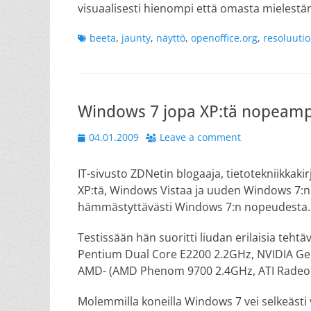
visuaalisesti hienompi että omasta mielestä
Tags
beeta
,
jaunty
,
näyttö
,
openoffice.org
,
resoluutio
Windows 7 jopa XP:tä nopeamp
Posted
04.01.2009
Leave a comment
on
IT-sivusto ZDNetin blogaaja, tietotekniikkakirj
XP:tä, Windows Vistaa ja uuden Windows 7:n B
hämmästyttävästi Windows 7:n nopeudesta.
Testissään hän suoritti liudan erilaisia tehtävi
Pentium Dual Core E2200 2.2GHz, NVIDIA GeFo
AMD- (AMD Phenom 9700 2.4GHz, ATI Radeon 3
Molemmilla koneilla Windows 7 vei selkeästi v