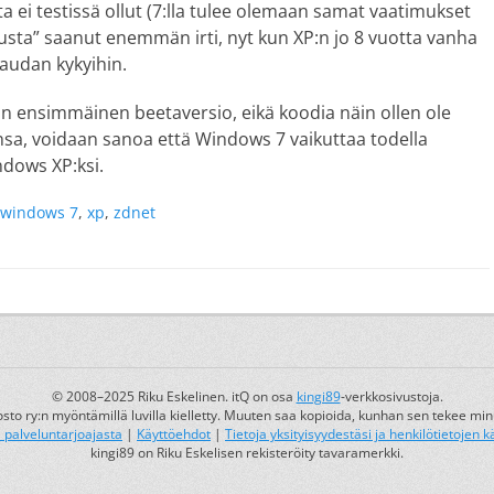
a ei testissä ollut (7:lla tulee olemaan samat vaatimukset
usta” saanut enemmän irti, nyt kun XP:n jo 8 vuotta vanha
raudan kykyihin.
n ensimmäinen beetaversio, eikä koodia näin ollen ole
nsa, voidaan sanoa että Windows 7 vaikuttaa todella
ndows XP:ksi.
windows 7
,
xp
,
zdnet
© 2008–2025 Riku Eskelinen. itQ on osa
kingi89
-verkkosivustoja.
osto ry:n myöntämillä luvilla kielletty. Muuten saa kopioida, kunhan sen tekee min
a palveluntarjoajasta
|
Käyttöehdot
|
Tietoja yksityisyydestäsi ja henkilötietojen k
kingi89 on Riku Eskelisen rekisteröity tavaramerkki.