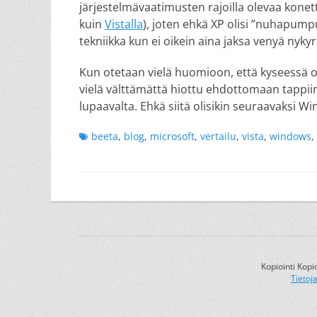
järjestelmävaatimusten rajoilla olevaa konett
kuin
Vistalla
), joten ehkä XP olisi ”nuhapump
tekniikka kun ei oikein aina jaksa venyä nyky
Kun otetaan vielä huomioon, että kyseessä o
vielä välttämättä hiottu ehdottomaan tappii
lupaavalta. Ehkä siitä olisikin seuraavaksi Wi
Tags
beeta
,
blog
,
microsoft
,
vertailu
,
vista
,
windows
,
Kopiointi Kopi
Tietoj