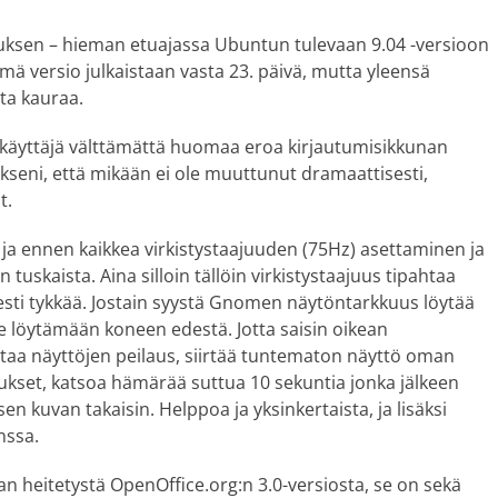
nnuksen – hieman etuajassa Ubuntun tulevaan 9.04 -versioon
ämä versio julkaistaan vasta 23. päivä, mutta yleensä
ta kauraa.
i käyttäjä välttämättä huomaa eroa kirjautumisikkunan
kseni, että mikään ei ole muuttunut dramaattisesti,
t.
 ja ennen kaikkea virkistystaajuuden (75Hz) asettaminen ja
tuskaista. Aina silloin tällöin virkistystaajuus tipahtaa
isesti tykkää. Jostain syystä Gnomen näytöntarkkuus löytää
se löytämään koneen edestä. Jotta saisin oikean
staa näyttöjen peilaus, siirtää tuntematon näyttö oman
ukset, katsoa hämärää suttua 10 sekuntia jonka jälkeen
n kuvan takaisin. Helppoa ja yksinkertaista, ja lisäksi
nssa.
n heitetystä OpenOffice.org:n 3.0-versiosta, se on sekä