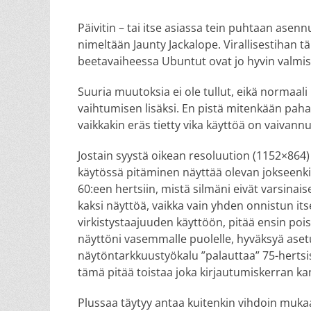
on
Päivitin – tai itse asiassa tein puhtaan ase
nimeltään Jaunty Jackalope. Virallisestihan t
beetavaiheessa Ubuntut ovat jo hyvin valmis
Suuria muutoksia ei ole tullut, eikä normaal
vaihtumisen lisäksi. En pistä mitenkään paha
vaikkakin eräs tietty vika käyttöä on vaivannu
Jostain syystä oikean resoluution (1152×864)
käytössä pitäminen näyttää olevan jokseenkin 
60:een hertsiin, mistä silmäni eivät varsina
kaksi näyttöä, vaikka vain yhden onnistun it
virkistystaajuuden käyttöön, pitää ensin poi
näyttöni vasemmalle puolelle, hyväksyä aset
näytöntarkkuustyökalu ”palauttaa” 75-hertsise
tämä pitää toistaa joka kirjautumiskerran ka
Plussaa täytyy antaa kuitenkin vihdoin mukaa