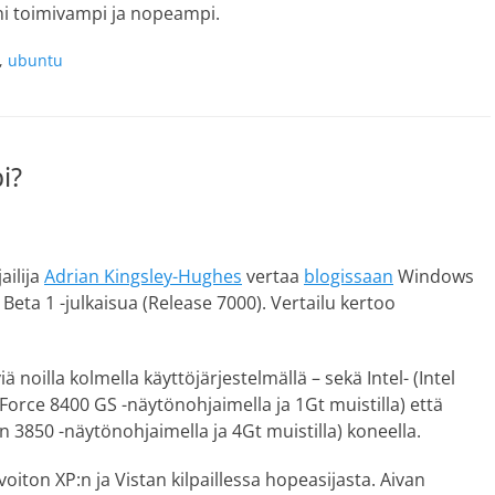
ni toimivampi ja nopeampi.
,
ubuntu
i?
ailija
Adrian Kingsley-Hughes
vertaa
blogissaan
Windows
eta 1 -julkaisua (Release 7000). Vertailu kertoo
ä noilla kolmella käyttöjärjestelmällä – sekä Intel- (Intel
rce 8400 GS -näytönohjaimella ja 1Gt muistilla) että
850 -näytönohjaimella ja 4Gt muistilla) koneella.
oiton XP:n ja Vistan kilpaillessa hopeasijasta. Aivan