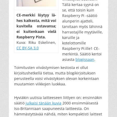
Tällä kertaa syynä on
se, että toisin kuin
CE-merk­ki löy­tyy lä­
Raspberry Pi -säätiö
hes kai­kes­ta, mi­tä voi
alunperin ajatteli,
ku­vi­tel­la os­ta­van­sa;
tarvitaan myös lähinnä
ei kui­ten­kaan vie­lä
harrastajille myytäville,
Rasp­berry Pis­ta.
karuille ja
Kuva: Riku Eskelinen,
kotelottomille
CC BY-SA 3.0
Raspberry Pi:ille1 CE-
merkintä. Säätiö kertoi
asiasta
blogissaan
.
Toimitusten viivästymisen kestosta ei ollut
kirjoitushetkellä tietoa, mutta blogikirjoituksen
perusteella voisi viivästyksen olevan korkeintaan
muutamien viikkojen luokkaa.
Hyviäkin uutisia laitteeseen liittyen on: ensinnäkin
säätiö
julkaisi tänään kuvia
2000 ensimmäisestä
Iso-Britanniaan saapuneesta laitteesta. On
hämmästyttävää nähdä, miten kompaktisti laitteet