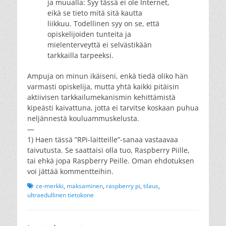
ja muualla: Syy tässä ei ole Internet,
eikä se tieto mitä sitä kautta
liikkuu. Todellinen syy on se, että
opiskelijoiden tunteita ja
mielenterveyttä ei selvästikään
tarkkailla tarpeeksi.
Ampuja on minun ikäiseni, enkä tiedä oliko hän
varmasti opiskelija, mutta yhtä kaikki pitäisin
aktiivisen tarkkailumekanismin kehittämistä
kipeästi kaivattuna, jotta ei tarvitse koskaan puhua
neljännestä kouluammuskelusta.
—
1) Haen tässä ”RPi-laitteille”-sanaa vastaavaa
taivutusta. Se saattaisi olla tuo, Raspberry Piille,
tai ehkä jopa Raspberry Peille. Oman ehdotuksen
voi jättää kommentteihin.
Tags
ce-merkki
,
maksaminen
,
raspberry pi
,
tilaus
,
ultraedullinen tietokone