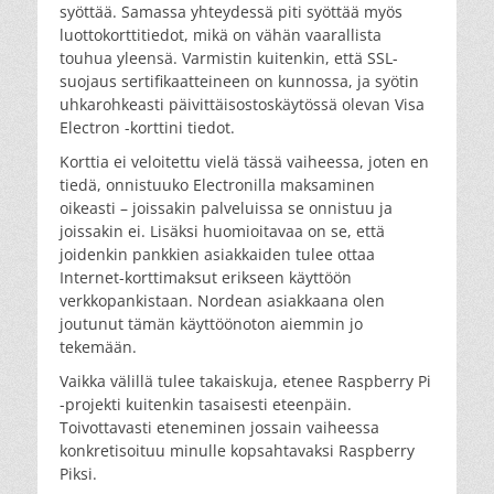
syöttää. Samassa yhteydessä piti syöttää myös
luottokorttitiedot, mikä on vähän vaarallista
touhua yleensä. Varmistin kuitenkin, että SSL-
suojaus sertifikaatteineen on kunnossa, ja syötin
uhkarohkeasti päivittäisostoskäytössä olevan Visa
Electron -korttini tiedot.
Korttia ei veloitettu vielä tässä vaiheessa, joten en
tiedä, onnistuuko Electronilla maksaminen
oikeasti – joissakin palveluissa se onnistuu ja
joissakin ei. Lisäksi huomioitavaa on se, että
joidenkin pankkien asiakkaiden tulee ottaa
Internet-korttimaksut erikseen käyttöön
verkkopankistaan. Nordean asiakkaana olen
joutunut tämän käyttöönoton aiemmin jo
tekemään.
Vaikka välillä tulee takaiskuja, etenee Raspberry Pi
-projekti kuitenkin tasaisesti eteenpäin.
Toivottavasti eteneminen jossain vaiheessa
konkretisoituu minulle kopsahtavaksi Raspberry
Piksi.