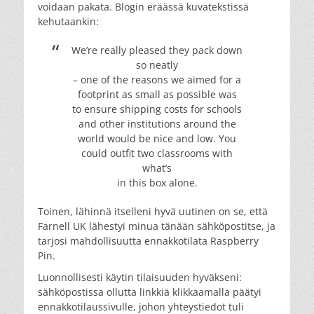
voidaan pakata. Blogin eräässä kuvatekstissä
kehutaankin:
We’re really pleased they pack down
so neatly
– one of the reasons we aimed for a
footprint as small as possible was
to ensure shipping costs for schools
and other institutions around the
world would be nice and low. You
could outfit two classrooms with
what’s
in this box alone.
Toinen, lähinnä itselleni hyvä uutinen on se, että
Farnell UK lähestyi minua tänään sähköpostitse, ja
tarjosi mahdollisuutta ennakkotilata Raspberry
Pin.
Luonnollisesti käytin tilaisuuden hyväkseni:
sähköpostissa ollutta linkkiä klikkaamalla päätyi
ennakkotilaussivulle, johon yhteystiedot tuli