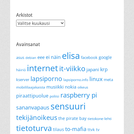
Arkistot
Arkistot
Avainsanat
elisa
ei näin
eee
google
asus
facebook
debian
internet
it-viikko
krp
japani
häiriö
lapsiporno
linux
kserver
meta
lapsiporno.info
musiikki
nokia
mobiililaajakaista
oikeus
raspberry pi
piraattipuolue
poliisi
sensuuri
sananvapaus
tekijänoikeus
the pirate bay
tietokone-lehti
tietoturva
to-mafia
tilaus
ttvk
tv