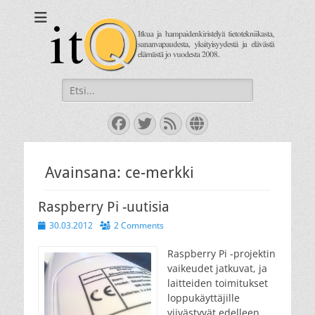
itQ
Itkua ja hammastenkiristelyä jo vuodesta 2008.
Search
for:
Facebook
Twitter
Feed
Website
Avainsana:
ce-merkki
Raspberry Pi -uutisia
Posted
30.03.2012
2 Comments
on
Raspberry Pi -projektin
vaikeudet jatkuvat, ja
laitteiden toimitukset
loppukäyttäjille
viivästyvät edelleen.