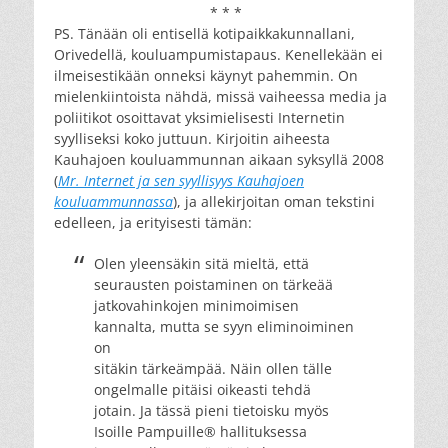
* * *
PS. Tänään oli entisellä kotipaikkakunnallani,
Orivedellä, kouluampumistapaus. Kenellekään ei
ilmeisestikään onneksi käynyt pahemmin. On
mielenkiintoista nähdä, missä vaiheessa media ja
poliitikot osoittavat yksimielisesti Internetin
syylliseksi koko juttuun. Kirjoitin aiheesta
Kauhajoen kouluammunnan aikaan syksyllä 2008
(
Mr. Internet ja sen syyllisyys Kauhajoen
kouluammunnassa
), ja allekirjoitan oman tekstini
edelleen, ja erityisesti tämän:
Olen yleensäkin sitä mieltä, että
seurausten poistaminen on tärkeää
jatkovahinkojen minimoimisen
kannalta, mutta se syyn eliminoiminen
on
sitäkin tärkeämpää. Näin ollen tälle
ongelmalle pitäisi oikeasti tehdä
jotain. Ja tässä pieni tietoisku myös
Isoille Pampuille® hallituksessa