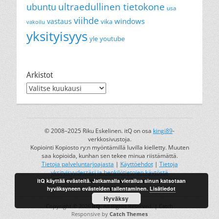
ultraedullinen tietokone
ubuntu
usa
viihde
windows
vastaus
vika
vakoilu
yksityisyys
yle
youtube
Arkistot
Arkistot
© 2008–2025 Riku Eskelinen. itQ on osa
kingi89
-
verkkosivustoja.
Kopiointi Kopiosto ry:n myöntämillä luvilla kielletty. Muuten
saa kopioida, kunhan sen tekee minua riistämättä.
Tietoja palveluntarjoajasta
|
Käyttöehdot
|
Tietoja
yksityisyydestäsi ja henkilötietojen käytöstä
itQ käyttää evästeitä. Jatkamalla vierailua sinun katsotaan
kingi89 on Riku Eskelisen rekisteröity tavaramerkki.
hyväksyneen evästeiden tallentaminen.
Lisätiedot
Hyväksy
Copyright © 2026
itQ
. All Rights Reserved. | Catch
Responsive by
Catch Themes