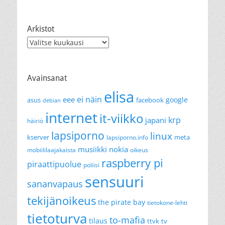
Arkistot
Arkistot
Avainsanat
elisa
ei näin
eee
google
asus
facebook
debian
internet
it-viikko
krp
japani
häiriö
lapsiporno
linux
kserver
meta
lapsiporno.info
musiikki
nokia
mobiililaajakaista
oikeus
raspberry pi
piraattipuolue
poliisi
sensuuri
sananvapaus
tekijänoikeus
the pirate bay
tietokone-lehti
tietoturva
to-mafia
tilaus
ttvk
tv