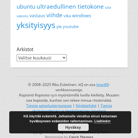
ultraedullinen tietokone
ubuntu
usa
viihde
windows
vastaus
vika
vakoilu
yksityisyys
yle
youtube
Arkistot
Arkistot
© 2008–2025 Riku Eskelinen. itQ on osa
kingi89
-
verkkosivustoja.
Kopiointi Kopiosto ry:n myöntämillä luvilla kielletty. Muuten
saa kopioida, kunhan sen tekee minua riistämättä.
Tietoja palveluntarjoajasta
|
Käyttöehdot
|
Tietoja
yksityisyydestäsi ja henkilötietojen käytöstä
itQ käyttää evästeitä. Jatkamalla vierailua sinun katsotaan
kingi89 on Riku Eskelisen rekisteröity tavaramerkki.
hyväksyneen evästeiden tallentaminen.
Lisätiedot
Hyväksy
Copyright © 2026
itQ
. All Rights Reserved. | Catch
Responsive by
Catch Themes