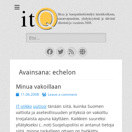
itQ
Itkua ja hammastenkiristelyä jo vuodesta 2008.
Search
for:
Facebook
Twitter
Feed
Website
Avainsana:
echelon
Minua vakoillaan
Posted
11.06.2008
Leave a comment
on
IT-viikko
uutisoi
tänään siitä, kuinka Suomen
valtiota ja aseteollisuuden yrityksiä on vakoiltu
troijalaista apuna käyttäen. Kaikkien suureksi
yllätykseksi (…not) Suojelupoliisi ei antanut tietoja
siitä, minne tarkalleen ottaen on hyökätty.