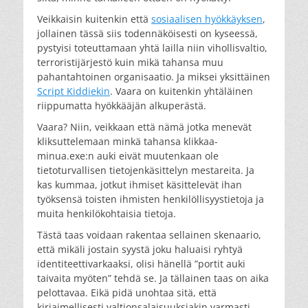
Veikkaisin kuitenkin että
sosiaalisen hyökkäyksen
,
jollainen tässä siis todennäköisesti on kyseessä,
pystyisi toteuttamaan yhtä lailla niin vihollisvaltio,
terroristijärjestö kuin mikä tahansa muu
pahantahtoinen organisaatio. Ja miksei yksittäinen
Script Kiddiekin
. Vaara on kuitenkin yhtäläinen
riippumatta hyökkääjän alkuperästä.
Vaara? Niin, veikkaan että nämä jotka menevät
kliksuttelemaan minkä tahansa klikkaa-
minua.exe:n auki eivät muutenkaan ole
tietoturvallisen tietojenkäsittelyn mestareita. Ja
kas kummaa, jotkut ihmiset käsittelevät ihan
työksensä toisten ihmisten henkilöllisyystietoja ja
muita henkilökohtaisia tietoja.
Tästä taas voidaan rakentaa sellainen skenaario,
että mikäli jostain syystä joku haluaisi ryhtyä
identiteettivarkaaksi, olisi hänellä ”portit auki
taivaita myöten” tehdä se. Ja tällainen taas on aika
pelottavaa. Eikä pidä unohtaa sitä, että
kirjaimellisesti valtionsalaisuuksiakin varmasti