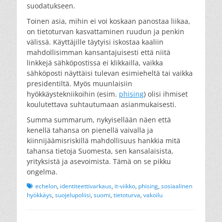
suodatukseen.
Toinen asia, mihin ei voi koskaan panostaa liikaa,
on tietoturvan kasvattaminen ruudun ja penkin
välissä. Käyttäjille täytyisi iskostaa kaaliin
mahdollisimman kansantajuisesti että niitä
linkkejä sähköpostissa ei klikkailla, vaikka
sähköposti näyttäisi tulevan esimieheltä tai vaikka
presidentiltä. Myös muunlaisiin
hyökkäystekniikoihin (esim.
phising
) olisi ihmiset
koulutettava suhtautumaan asianmukaisesti.
Summa summarum, nykyisellään näen että
kenellä tahansa on pienellä vaivalla ja
kiinnijäämisriskillä mahdollisuus hankkia mitä
tahansa tietoja Suomesta, sen kansalaisista,
yrityksistä ja asevoimista. Tämä on se pikku
ongelma.
Tags
echelon
,
identiteettivarkaus
,
it-viikko
,
phising
,
sosiaalinen
hyökkäys
,
suojelupoliisi
,
suomi
,
tietoturva
,
vakoilu