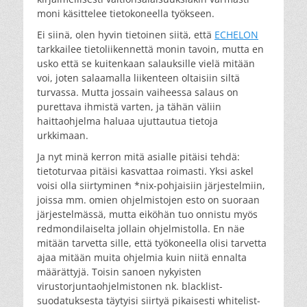
moni käsittelee tietokoneella työkseen.
Ei siinä, olen hyvin tietoinen siitä, että
ECHELON
tarkkailee tietoliikennettä monin tavoin, mutta en
usko että se kuitenkaan salauksille vielä mitään
voi, joten salaamalla liikenteen oltaisiin siltä
turvassa. Mutta jossain vaiheessa salaus on
purettava ihmistä varten, ja tähän väliin
haittaohjelma haluaa ujuttautua tietoja
urkkimaan.
Ja nyt minä kerron mitä asialle pitäisi tehdä:
tietoturvaa pitäisi kasvattaa roimasti. Yksi askel
voisi olla siirtyminen *nix-pohjaisiin järjestelmiin,
joissa mm. omien ohjelmistojen esto on suoraan
järjestelmässä, mutta eiköhän tuo onnistu myös
redmondilaiselta jollain ohjelmistolla. En näe
mitään tarvetta sille, että työkoneella olisi tarvetta
ajaa mitään muita ohjelmia kuin niitä ennalta
määrättyjä. Toisin sanoen nykyisten
virustorjuntaohjelmistonen nk. blacklist-
suodatuksesta täytyisi siirtyä pikaisesti whitelist-