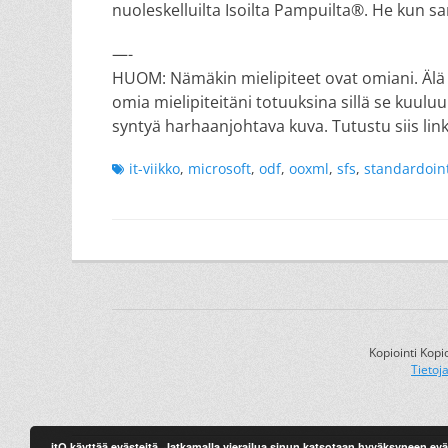
nuoleskelluilta Isoilta Pampuilta®. He kun s
—-
HUOM: Nämäkin mielipiteet ovat omiani. Älä v
omia mielipiteitäni totuuksina sillä se kuuluu
syntyä harhaanjohtava kuva. Tutustu siis link
Tags
it-viikko
,
microsoft
,
odf
,
ooxml
,
sfs
,
standardoint
Kopiointi Kopi
Tietoj
itQ käyttää evästeitä. Jatkamalla vierailua sinun katsotaan hyväksyneen ev