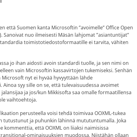
n
sen että Suomen kanta Microsoftin ”avoimelle” Office Open
). Sanoivat nuo ilmeisesti Mäsän lahjomat ”asiantuntijat”
 standardia toimistotiedostoformaatille ei tarvita, vähiten
ssa jo ihan aidosti avoin standardi tuolle, ja sen nimi on
lleen vain Microsoftin kassavirtojen tukemiseksi. Senhän
ttä Microsoft nyt ei hyvää hyvyyttään lähde
Ainoa syy sille on se, että tulevaisuudessa avoimet
alansijaa ja jos/kun Mikkisofta saa omalle formaatillensa
ole vaihtoehtoja.
fikaation perusteella voisi tehdä toimivaa OOXML-tukea
iin tutustunut ja puhunkin lähinnä mututuntumalla. Joka
ee kommenttia, että OOXML on liiaksi naimisissa
transitional-ominaisuuksien muodossa. Niistähän ollaan