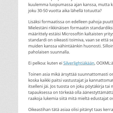
kuulemma luopumassa ajan kanssa, mutta kuk
joku 30-50 vuotta aika lähellä totuutta?
Lisäksi formaatissa on edelleen pahoja puuttei
Mielestäni rikkinäisen formaatin standardiksi 
määrittely estäisi Microsoftin kaltaisten yrit
standardi on oikeasti toimiva, vaan se että 
muiden kanssa vähintäänkin huonosti. Sillo
paholaisen suunnalla.
Ei pelkoa: kuten ei
Silverlightiäkään
, OOXML:ä
Toinen asia mikä ärsyttää suunnattomasti on 
koska kaikki paitsi vastustajat ja kannattoma
itselleni jäi. Jos tuosta on joku pöytäkirja tai
tapauksessa on törkeää olla äänestyttämättä s
raakoja lukemia siitä mitä mieltä edustajat o
Oikeastihan tätä asiaa olisi pitänyt taas kerran