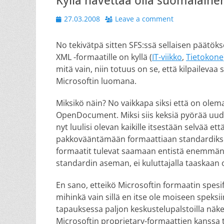
Kyllä hävettää olla suomalaine
Posted
27.03.2008
Leave a comment
on
No tekivätpä sitten SFS:ssä sellaisen päätök
XML -formaatille on kyllä (
IT-viikko
,
Tietokone
mitä vain, niin totuus on se, että kilpailevaa
Microsoftin luomana.
Miksikö näin? No vaikkapa siksi että on olema
OpenDocument. Miksi siis keksiä pyörää uude
nyt luulisi olevan kaikille itsestään selvää e
pakkovääntämään formaattiaan standardiksi. 
formaatit tulevat saamaan entistä enemmän j
standardin aseman, ei kuluttajalla taaskaan 
En sano, etteikö Microsoftin formaatin spesi
mihinkä vain sillä en itse ole moiseen speks
tapauksessa paljon keskustelupalstoilla näk
Microsoftin proprietary-formaattien kanssa 