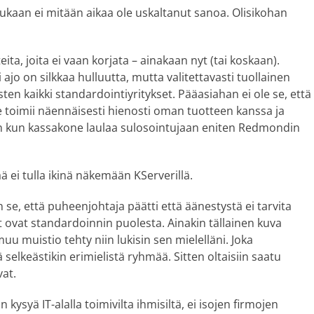
aan ei mitään aikaa ole uskaltanut sanoa. Olisikohan
ta, joita ei vaan korjata – ainakaan nyt (tai koskaan).
ajo on silkkaa hulluutta, mutta valitettavasti tuollainen
ysten kaikki standardointiyritykset. Pääasiahan ei ole se, että
se toimii näennäisesti hienosti oman tuotteen kanssa ja
in kun kassakone laulaa sulosointujaan eniten Redmondin
ä ei tulla ikinä näkemään KServerillä.
se, että puheenjohtaja päätti että äänestystä ei tarvita
t ovat standardoinnin puolesta. Ainakin tällainen kuva
 muu muistio tehty niin lukisin sen mielelläni. Joka
elkeästikin erimielistä ryhmää. Sitten oltaisiin saatu
vat.
 kysyä IT-alalla toimivilta ihmisiltä, ei isojen firmojen