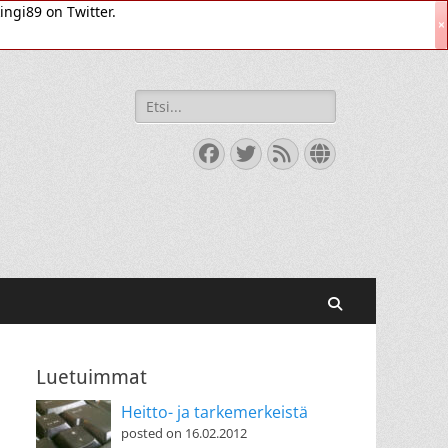
ingi89 on Twitter.
×
Search
for:
Facebook
Twitter
Feed
Website
Search
Luetuimmat
Heitto- ja tarkemerkeistä
posted on 16.02.2012