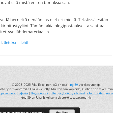
anovat sitä mistä eniten bonuksia saa.
edä hernettä nenään jos olet eri mieltä. Tekstissä esitän
 kirjoitustyyliini. Tämän takia blogipostauksesta saattaa
itettyyn lähdemateriaaliin.
i
,
tietokone-lehti
© 2008–2025 Riku Eskelinen. itQ on osa
kingi89
-verkkosivustoja.
osto ry:n myöntämillä luvilla kielletty. Muuten saa kopioida, kunhan sen tekee min
a palveluntarjoajasta
|
Käyttöehdot
|
Tietoja yksityisyydestäsi ja henkilötietojen k
kingi89 on Riku Eskelisen rekisteröity tavaramerkki.
Hyväksy
ästeiden tallentaminen.
Lisätiedot