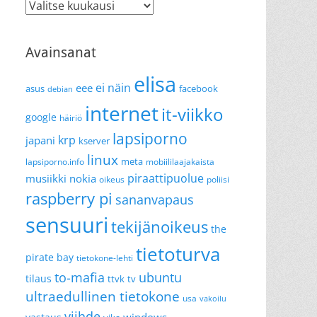
Arkistot
Avainsanat
elisa
ei näin
eee
asus
facebook
debian
internet
it-viikko
google
häiriö
lapsiporno
krp
japani
kserver
linux
meta
lapsiporno.info
mobiililaajakaista
piraattipuolue
musiikki
nokia
oikeus
poliisi
raspberry pi
sananvapaus
sensuuri
tekijänoikeus
the
tietoturva
pirate bay
tietokone-lehti
to-mafia
ubuntu
tilaus
ttvk
tv
ultraedullinen tietokone
usa
vakoilu
viihde