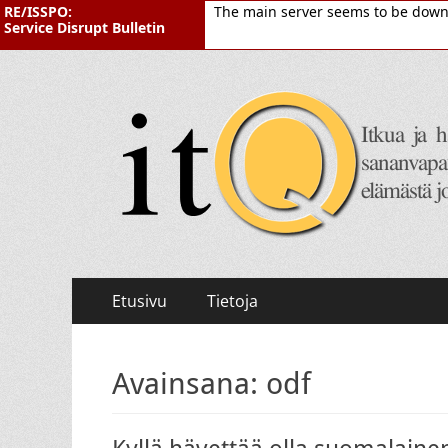
RE/ISSPO:
The main server seems to be down. 
Service Disrupt Bulletin
itQ
Itkua ja hammastenkiristelyä jo vuodesta 2008.
Primary
Skip
Etusivu
Tietoja
to
Menu
content
Avainsana:
odf