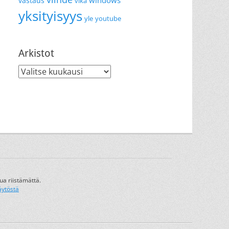
windows
vastaus
vika
yksityisyys
yle
youtube
Arkistot
Arkistot
ua riistämättä.
äytöstä